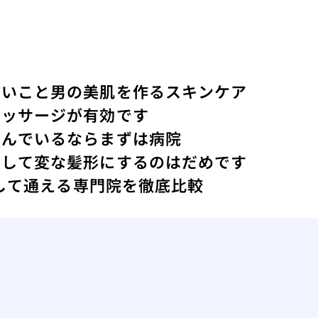
ないこと
男の美肌を作るスキンケア
マッサージが有効です
悩んでいるならまずは病院
にして変な髪形にするのはだめです
心して通える専門院を徹底比較