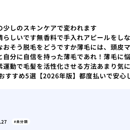
の少しのスキンケアで変われます
晴らしいです
無香料で手入れアピールをし
なおそう
脱毛をどうですか
薄毛には、頭皮
と
自分に自信を持った薄毛であれ！
薄毛に
素運動で毛髪を活性化させる方法
あまり気
 おすすめ5選【2026年版】都度払いで安
.27
未分類