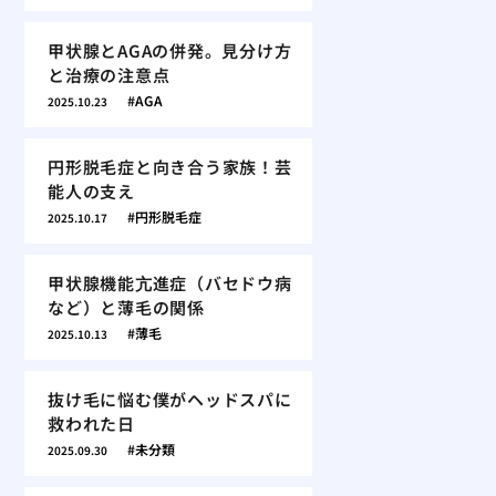
甲状腺とAGAの併発。見分け方
と治療の注意点
AGA
2025.10.23
円形脱毛症と向き合う家族！芸
能人の支え
円形脱毛症
2025.10.17
甲状腺機能亢進症（バセドウ病
など）と薄毛の関係
薄毛
2025.10.13
抜け毛に悩む僕がヘッドスパに
救われた日
未分類
2025.09.30