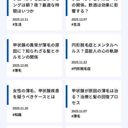
ングは朝？夜？最適な時
の関係。飲酒は効果に影
間はいつか
響する？
2025.12.11
2025.12.07
生活
生活
甲状腺の異常が薄毛の原
円形脱毛症とメンタルヘ
因に？知られざる髪とホ
ルス？芸能人の心の軌跡
ルモンの関係
2025.11.22
2025.12.05
円形脱毛症
薄毛
女性の薄毛、甲状腺疾患
甲状腺が原因の薄毛は治
を疑うべきケースとは
る？治療と髪の回復プロ
セス
2025.11.20
2025.11.07
知識
薄毛