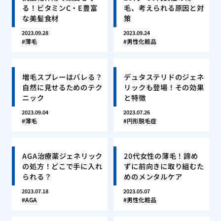
る！ビタミンC・E豊富
毛、考えられる原因と対
な美髪食材
策
2023.09.28
2023.09.24
薄毛
男性化粧品
増毛スプレーはバレる？
デュタステリドのジェネ
自然に見せるためのテク
リックも登場！その効果
ニック
と特徴
2023.09.04
2023.07.26
薄毛
円形脱毛症
AGA治療薬ジェネリック
20代女性の薄毛！諦め
の処方！どこで手に入れ
ずに前向きに取り組むた
られる？
めのメンタルケア
2023.07.18
2023.05.07
AGA
男性化粧品