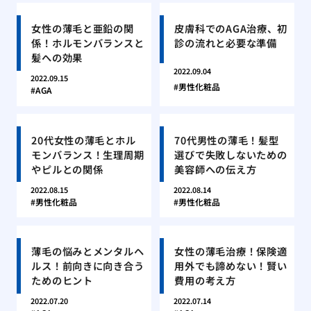
女性の薄毛と亜鉛の関
皮膚科でのAGA治療、初
係！ホルモンバランスと
診の流れと必要な準備
髪への効果
2022.09.04
2022.09.15
男性化粧品
AGA
20代女性の薄毛とホル
70代男性の薄毛！髪型
モンバランス！生理周期
選びで失敗しないための
やピルとの関係
美容師への伝え方
2022.08.15
2022.08.14
男性化粧品
男性化粧品
薄毛の悩みとメンタルヘ
女性の薄毛治療！保険適
ルス！前向きに向き合う
用外でも諦めない！賢い
ためのヒント
費用の考え方
2022.07.20
2022.07.14