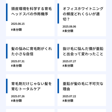
頭皮環境を科学する育毛
オフィスホワイトニング
ヘッドスパの作用機序
の頻度どれくらいが適
切？
2025.08.15
2025.08.06
未分類
未分類
髪の悩みに育毛剤がくれ
抜け毛に悩んだ僕が亜鉛
た小さな自信
と出会って変わったこと
2025.07.31
2025.07.27
未分類
未分類
育毛剤だけじゃない髪を
亜鉛が髪の毛に不可欠な
育むトータルケア
理由
2025.07.26
2025.07.22
未分類
未分類