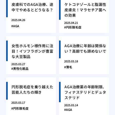
皮膚科でのAGA治療、途
ケトコナゾールと脂漏性
中でやめるとどうなる？
皮膚炎！マラセチア菌へ
の効果
2025.04.26
2025.04.21
AGA
円形脱毛症
女性ホルモン様作用に注
AGA治療に年齢は関係な
目！イソフラボンが豊富
い？高齢でも諦めないで
な大豆製品
2025.03.18
2025.03.27
薄毛
男性化粧品
円形脱毛症を乗り越えた
AGA治療薬の年齢制限、
芸能人たちの輝き
フィナステリドとデュタ
ステリド
2025.03.17
2025.03.14
円形脱毛症
AGA