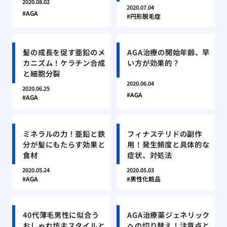
2020.08.02
2020.07.04
AGA
円形脱毛症
髪の成長を促す亜鉛のメ
AGA治療の開始年齢、早
カニズム！ケラチン合成
い方が効果的？
と細胞分裂
2020.06.04
2020.06.25
AGA
AGA
ミネラルの力！亜鉛と鉄
フィナステリドの副作
分が髪にもたらす効果と
用！発生頻度と具体的な
食材
症状、対処法
2020.05.24
2020.05.03
AGA
男性化粧品
40代薄毛男性に似合う
AGA治療薬ジェネリック
おしゃれ坊主スタイルと
への切り替え！注意点と