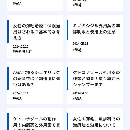
AGA
薄毛
女性の薄毛治療！保険適
ミノキシジル外用薬の年
用はされる？基本的な考
齢制限と使用上の注意
え方
2024.05.15
2024.05.20
薄毛
円形脱毛症
AGA治療薬ジェネリック
ケトコナゾール外用薬の
の安全性は？副作用に違
種類と効果！塗り薬から
いはある？
シャンプーまで
2024.05.11
2024.04.06
AGA
AGA
ケトコナゾールの副作
女性の薄毛、皮膚科での
用！内服薬と外用薬で異
治療法と効果について