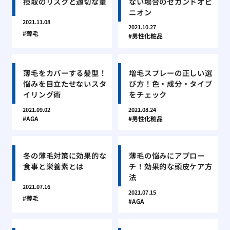
摂取のリスクと適切な量
ない場合のセカンドオピ
ニオン
2021.11.08
2021.10.27
薄毛
男性化粧品
薄毛をカバーする髪型！
増毛スプレーの正しい選
悩みを目立たせないスタ
び方！色・成分・タイプ
イリング術
をチェック
2021.09.02
2021.08.24
AGA
男性化粧品
冬の薄毛対策に効果的な
薄毛の悩みにアプロー
食事と栄養素とは
チ！効果的な頭皮ケア方
法
2021.07.16
2021.07.15
薄毛
AGA