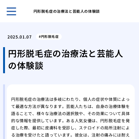
円形脱毛症の治療法と芸能人の体験談
自然
プー
2025.01.07
円形脱毛症
ほん
れま
円形脱毛症の治療法と芸能人
スキ
の体験談
男性
無香
いこ
男の
肌が
円形脱毛症の治療法は多岐にわたり、個人の症状や体質によっ
ケア
て最適な方法が異なります。芸能人たちは、自身の治療体験を
脱毛
語ることで、様々な治療法の選択肢や、その効果について具体
薄毛
的な情報を提供しています。ある人気女優は、円形脱毛症を発
効で
症した際、最初に皮膚科を受診し、ステロイドの局所注射によ
薄毛
る治療を受けたと語っています。彼女は、注射の痛みには耐え