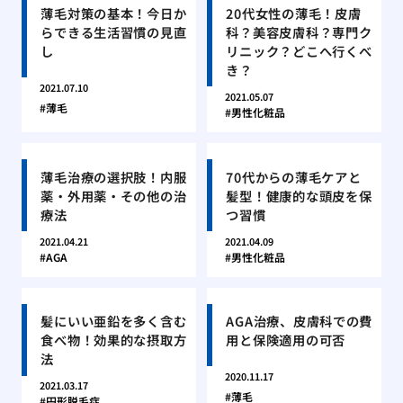
薄毛対策の基本！今日か
20代女性の薄毛！皮膚
らできる生活習慣の見直
科？美容皮膚科？専門ク
し
リニック？どこへ行くべ
き？
2021.07.10
2021.05.07
薄毛
男性化粧品
薄毛治療の選択肢！内服
70代からの薄毛ケアと
薬・外用薬・その他の治
髪型！健康的な頭皮を保
療法
つ習慣
2021.04.21
2021.04.09
AGA
男性化粧品
髪にいい亜鉛を多く含む
AGA治療、皮膚科での費
食べ物！効果的な摂取方
用と保険適用の可否
法
2020.11.17
2021.03.17
薄毛
円形脱毛症