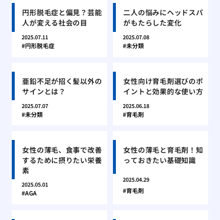
円形脱毛症と偏見？芸能
二人の悩みにヘッドスパ
人が変える社会の目
がもたらした変化
2025.07.11
2025.07.08
円形脱毛症
未分類
亜鉛不足が招く髪以外の
女性向け育毛剤選びのポ
サインとは？
イントと効果的な使い方
2025.07.07
2025.06.18
未分類
育毛剤
女性の薄毛、食事で改善
女性の薄毛と育毛剤！知
するために摂りたい栄養
っておきたい基礎知識
素
2025.04.29
2025.05.01
育毛剤
AGA