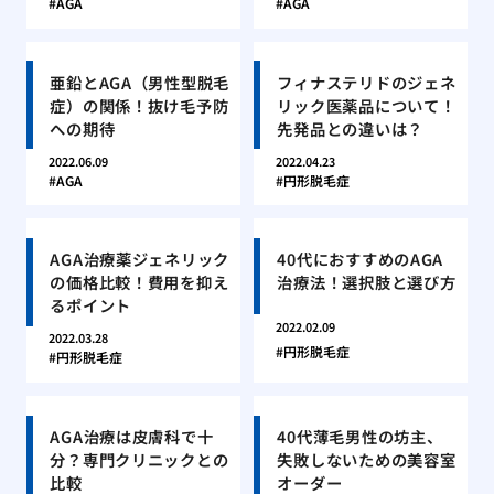
AGA
AGA
亜鉛とAGA（男性型脱毛
フィナステリドのジェネ
症）の関係！抜け毛予防
リック医薬品について！
への期待
先発品との違いは？
2022.06.09
2022.04.23
AGA
円形脱毛症
AGA治療薬ジェネリック
40代におすすめのAGA
の価格比較！費用を抑え
治療法！選択肢と選び方
るポイント
2022.02.09
2022.03.28
円形脱毛症
円形脱毛症
AGA治療は皮膚科で十
40代薄毛男性の坊主、
分？専門クリニックとの
失敗しないための美容室
比較
オーダー