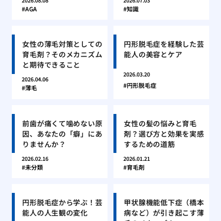
2026.08.08
2026.07.03
AGA
知識
女性の薄毛対策としての
円形脱毛症を経験した芸
育毛剤？そのメカニズム
能人の美容とケア
と期待できること
2026.03.20
2026.04.06
円形脱毛症
薄毛
前歯が痛くて噛めない原
女性の髪の悩みと育毛
因、あなたの「癖」にあ
剤？選び方と効果を実感
りませんか？
するための道筋
2026.02.16
2026.01.21
未分類
育毛剤
円形脱毛症から学ぶ！芸
甲状腺機能低下症（橋本
能人の人生観の変化
病など）が引き起こす薄