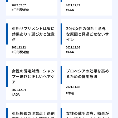
2022.02.07
2021.12.27
円形脱毛症
AGA
亜鉛サプリメントは髪に
20代女性の薄毛！意外
効果あり？選び方と注意
な原因と見過ごせないサ
点
イン
2021.12.12
2021.12.05
円形脱毛症
AGA
女性の薄毛対策、シャン
プロペシアの効果を高め
プー選びと正しいヘアケ
るための併用療法
ア
2021.11.08
2021.12.04
薄毛
AGA
亜鉛摂取の注意点！過剰
女性の薄毛治療、効果が