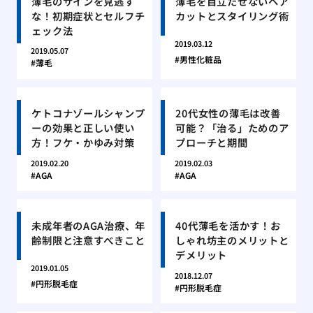
薄毛のサインを見逃す
薄毛を目立たせないヘア
な！初期症状とセルフチ
カットとスタイリング術
ェック法
2019.03.12
2019.05.07
男性化粧品
薄毛
ケトコナゾールシャンプ
20代女性の薄毛は改善
ーの効果と正しい使い
可能？「治る」ためのア
方！フケ・かゆみ対策
プローチと期間
2019.02.20
2019.02.03
AGA
AGA
未成年者のAGA治療、年
40代薄毛を活かす！お
齢制限と注意すべきこと
しゃれ坊主のメリットと
デメリット
2019.01.05
2018.12.07
円形脱毛症
円形脱毛症