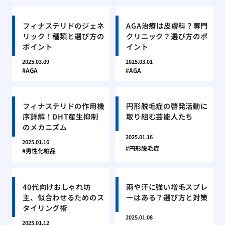
フィナステリドのジェネ
AGA治療は皮膚科？専門
リック！種類と選び方の
クリニック？選び方のポ
ポイント
イント
2025.03.09
2025.03.01
AGA
AGA
フィナステリドの作用機
円形脱毛症の啓発活動に
序詳解！DHT産生抑制
取り組む芸能人たち
のメカニズム
2025.01.16
2025.01.16
円形脱毛症
男性化粧品
40代向けおしゃれ坊
雨や汗に強い増毛スプレ
主、似合わせるためのス
ーはある？選び方と対策
タイリング術
2025.01.08
2025.01.12