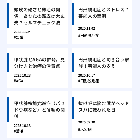
頭皮の硬さと薄毛の関
円形脱毛症とストレス？
係。あなたの頭皮は大丈
芸能人の実例
夫？セルフチェック法
2025.11.02
2025.11.04
円形脱毛症
知識
甲状腺とAGAの併発。見
円形脱毛症と向き合う家
分け方と治療の注意点
族！芸能人の支え
2025.10.23
2025.10.17
AGA
円形脱毛症
甲状腺機能亢進症（バセ
抜け毛に悩む僕がヘッド
ドウ病など）と薄毛の関
スパに救われた日
係
2025.09.30
2025.10.13
未分類
薄毛