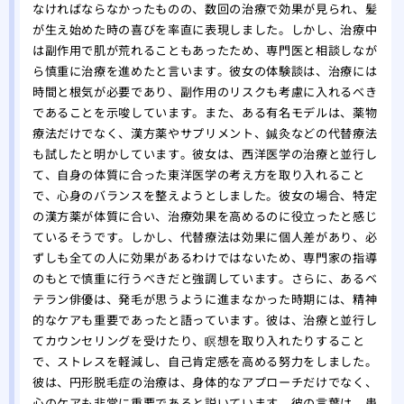
をす
なければならなかったものの、数回の治療で効果が見られ、髪
が生え始めた時の喜びを率直に表現しました。しかし、治療中
自分
は副作用で肌が荒れることもあったため、専門医と相談しなが
れ！
ら慎重に治療を進めたと言います。彼女の体験談は、治療には
薄毛
時間と根気が必要であり、副作用のリスクも考慮に入れるべき
院
であることを示唆しています。また、ある有名モデルは、薬物
夏場
療法だけでなく、漢方薬やサプリメント、鍼灸などの代替療法
する
も試したと明かしています。彼女は、西洋医学の治療と並行し
有酸
て、自身の体質に合った東洋医学の考え方を取り入れること
る方
で、心身のバランスを整えようとしました。彼女の場合、特定
あま
の漢方薬が体質に合い、治療効果を高めるのに役立ったと感じ
のは
ているそうです。しかし、代替療法は効果に個人差があり、必
大阪
ずしも全ての人に効果があるわけではないため、専門家の指導
のもとで慎重に行うべきだと強調しています。さらに、あるベ
リニ
テラン俳優は、発毛が思うように進まなかった時期には、精神
版】
的なケアも重要であったと語っています。彼は、治療と並行し
専門
てカウンセリングを受けたり、瞑想を取り入れたりすること
で、ストレスを軽減し、自己肯定感を高める努力をしました。
彼は、円形脱毛症の治療は、身体的なアプローチだけでなく、
心のケアも非常に重要であると説いています。彼の言葉は、患