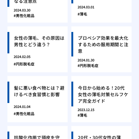
なる注意点
2024.03.01
2024.03.30
薄毛
男性化粧品
女性の薄毛、その原因は
プロペシア効果を最大化
男性とどう違う？
するための服用期間と注
意
2024.02.05
2024.01.30
円形脱毛症
円形脱毛症
髪に悪い食べ物とは？避
今日から始める！20代
けるべき食習慣と影響
女性の薄毛対策セルフケ
ア完全ガイド
2024.01.04
2023.12.15
男性化粧品
薄毛
抗酸化作用で頭皮を守
20代・30代女性の薄