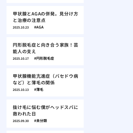
甲状腺とAGAの併発。見分け方
と治療の注意点
AGA
2025.10.23
円形脱毛症と向き合う家族！芸
能人の支え
円形脱毛症
2025.10.17
甲状腺機能亢進症（バセドウ病
など）と薄毛の関係
薄毛
2025.10.13
抜け毛に悩む僕がヘッドスパに
救われた日
未分類
2025.09.30