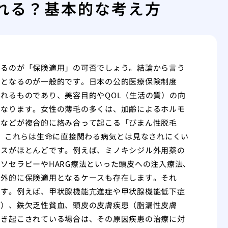
れる？基本的な考え方
なるのが「保険適用」の可否でしょう。結論から言う
）となるのが一般的です。日本の公的医療保険制度
れるものであり、美容目的やQOL（生活の質）の向
となります。女性の薄毛の多くは、加齢によるホルモ
因などが複合的に絡み合って起こる「びまん性脱毛
り、これらは生命に直接関わる病気とは見なされにくい
ースがほとんどです。例えば、ミノキシジル外用薬の
ソセラピーやHARG療法といった頭皮への注入療法、
例外的に保険適用となるケースも存在します。それ
です。例えば、甲状腺機能亢進症や甲状腺機能低下症
ど）、鉄欠乏性貧血、頭皮の皮膚疾患（脂漏性皮膚
引き起こされている場合は、その原因疾患の治療に対