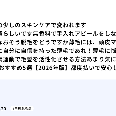
の少しのスキンケアで変われます
晴らしいです
無香料で手入れアピールをし
なおそう
脱毛をどうですか
薄毛には、頭皮
と
自分に自信を持った薄毛であれ！
薄毛に
素運動で毛髪を活性化させる方法
あまり気
 おすすめ5選【2026年版】都度払いで安
.20
円形脱毛症