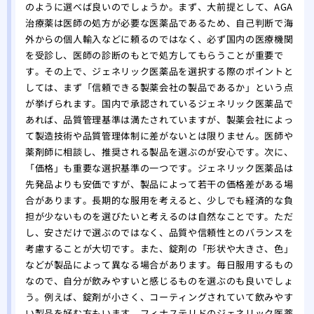
をす
のように選べば良いのでしょうか。まず、大前提として、AGA
治療薬は医師の処方が必要な医薬品であるため、自己判断で海
自分
外からの個人輸入などに頼るのではなく、必ず国内の医療機関
れ！
を受診し、医師の診断のもとで処方してもらうことが重要で
薄毛
す。その上で、ジェネリック医薬品を選択する際のポイントと
院
しては、まず「信頼できる製薬会社の製品であるか」という点
夏場
が挙げられます。国内で承認されているジェネリック医薬品で
する
あれば、品質管理基準は満たされていますが、製薬会社によっ
有酸
て製造技術や品質管理体制に差がないとは限りません。医師や
る方
薬剤師に相談し、推奨される製品を選ぶのが安心です。次に、
あま
「価格」も重要な選択基準の一つです。ジェネリック医薬品は
のは
先発品よりも安価ですが、製品によって若干の価格差がある場
大阪
合があります。長期的な服用を考えると、少しでも経済的な負
担が少ないものを選びたいと考えるのは自然なことです。ただ
リニ
し、安さだけで選ぶのではなく、品質や信頼性とのバランスを
版】
考慮することが大切です。また、錠剤の「形状や大きさ、色」
専門
などが製品によって異なる場合があります。毎日服用するもの
なので、自分が飲みやすいと感じるものを選ぶのも良いでしょ
う。例えば、錠剤が小さく、コーティングされていて飲みやす
い製品を好む方もいます。フィナステリドのジェネリック医薬