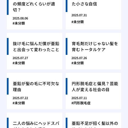
の頻度どれくらいが適
た小さな自信
切？
2025.07.31
2025.08.06
未分類
未分類
抜け毛に悩んだ僕が亜鉛
育毛剤だけじゃない髪を
と出会って変わったこと
育むトータルケア
2025.07.27
2025.07.26
未分類
未分類
亜鉛が髪の毛に不可欠な
円形脱毛症と偏見？芸能
理由
人が変える社会の目
2025.07.22
2025.07.11
未分類
円形脱毛症
二人の悩みにヘッドスパ
亜鉛不足が招く髪以外の