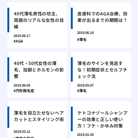
40代薄毛男性の坊主、
皮膚科でのAGA治療、効
周囲のリアルな女性の目
果が出るまでの期間は？
線
2019.06.10
2019.06.17
薄毛
AGA
40代・50代女性の薄
薄毛のサインを見逃す
毛、加齢とホルモンの影
な！初期症状とセルフチ
響
ェック法
2019.06.04
2019.05.07
円形脱毛症
薄毛
薄毛を目立たせないヘア
ケトコナゾールシャンプ
カットとスタイリング術
ーの効果と正しい使い
方！フケ・かゆみ対策
2019.03.12
2019.02.20