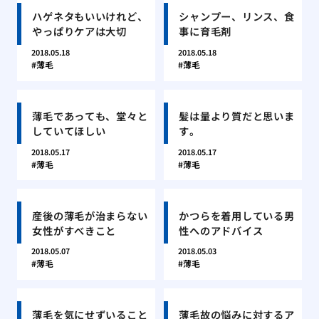
ハゲネタもいいけれど、
シャンプー、リンス、食
やっぱりケアは大切
事に育毛剤
2018.05.18
2018.05.18
薄毛
薄毛
薄毛であっても、堂々と
髪は量より質だと思いま
していてほしい
す。
2018.05.17
2018.05.17
薄毛
薄毛
産後の薄毛が治まらない
かつらを着用している男
女性がすべきこと
性へのアドバイス
2018.05.07
2018.05.03
薄毛
薄毛
薄毛を気にせずいること
薄毛故の悩みに対するア