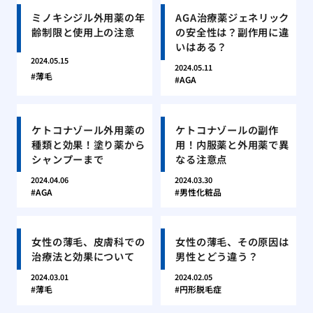
ミノキシジル外用薬の年
AGA治療薬ジェネリック
齢制限と使用上の注意
の安全性は？副作用に違
いはある？
2024.05.15
2024.05.11
薄毛
AGA
ケトコナゾール外用薬の
ケトコナゾールの副作
種類と効果！塗り薬から
用！内服薬と外用薬で異
シャンプーまで
なる注意点
2024.04.06
2024.03.30
AGA
男性化粧品
女性の薄毛、皮膚科での
女性の薄毛、その原因は
治療法と効果について
男性とどう違う？
2024.03.01
2024.02.05
薄毛
円形脱毛症