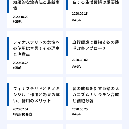
効果的な治療法と最新事
右する生活習慣の重要性
情
2020.09.15
2020.10.20
AGA
薄毛
フィナステリドの女性へ
血行促進で目指す冬の薄
の使用は禁忌！その理由
毛改善アプローチ
と注意点
2020.08.02
2020.08.28
AGA
薄毛
フィナステリドとミノキ
髪の成長を促す亜鉛のメ
シジル！作用と効果の違
カニズム！ケラチン合成
い、併用のメリット
と細胞分裂
2020.07.04
2020.06.25
円形脱毛症
AGA