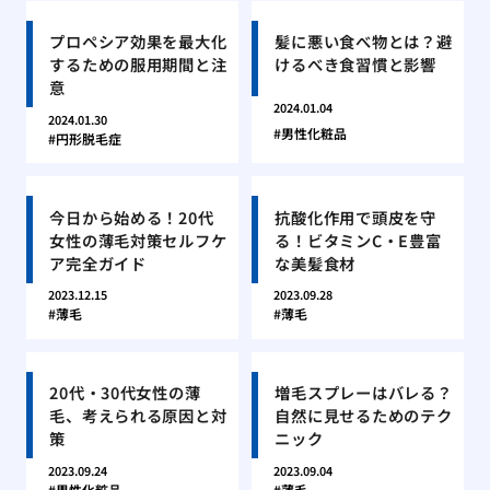
プロペシア効果を最大化
髪に悪い食べ物とは？避
するための服用期間と注
けるべき食習慣と影響
意
2024.01.04
2024.01.30
男性化粧品
円形脱毛症
今日から始める！20代
抗酸化作用で頭皮を守
女性の薄毛対策セルフケ
る！ビタミンC・E豊富
ア完全ガイド
な美髪食材
2023.12.15
2023.09.28
薄毛
薄毛
20代・30代女性の薄
増毛スプレーはバレる？
毛、考えられる原因と対
自然に見せるためのテク
策
ニック
2023.09.24
2023.09.04
男性化粧品
薄毛