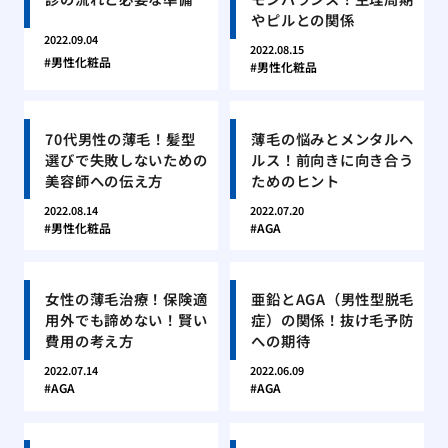
やピルとの関係
2022.09.04
2022.08.15
男性化粧品
男性化粧品
70代男性の薄毛！髪型
薄毛の悩みとメンタルヘ
選びで失敗しないための
ルス！前向きに向き合う
美容師への伝え方
ためのヒント
2022.08.14
2022.07.20
男性化粧品
AGA
女性の薄毛治療！保険適
亜鉛とAGA（男性型脱毛
用外でも諦めない！賢い
症）の関係！抜け毛予防
費用の考え方
への期待
2022.07.14
2022.06.09
AGA
AGA