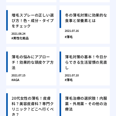
増毛スプレーの正しい選
冬の薄毛対策に効果的な
び方！色・成分・タイプ
食事と栄養素とは
をチェック
2021.07.16
2021.08.24
薄毛
男性化粧品
薄毛の悩みにアプロー
薄毛対策の基本！今日か
チ！効果的な頭皮ケア方
らできる生活習慣の見直
法
し
2021.07.15
2021.07.10
AGA
薄毛
20代女性の薄毛！皮膚
薄毛治療の選択肢！内服
科？美容皮膚科？専門ク
薬・外用薬・その他の治
リニック？どこへ行くべ
療法
き？