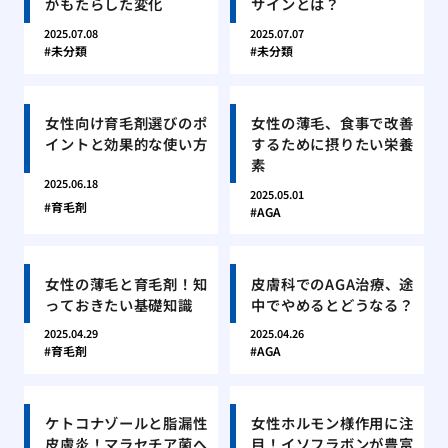
がもたらした変化
サインとは？
2025.07.08
2025.07.07
未分類
未分類
女性向け育毛剤選びのポ
女性の薄毛、食事で改善
イントと効果的な使い方
するために摂りたい栄養
素
2025.06.18
2025.05.01
育毛剤
AGA
女性の薄毛と育毛剤！知
皮膚科でのAGA治療、途
っておきたい基礎知識
中でやめるとどうなる？
2025.04.29
2025.04.26
育毛剤
AGA
ケトコナゾールと脂漏性
女性ホルモン様作用に注
皮膚炎！マラセチア菌へ
目！イソフラボンが豊富