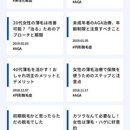
男性化粧品
AGA
20代女性の薄毛は改善
未成年者のAGA治療、年
可能？「治る」ためのア
齢制限と注意すべきこと
プローチと期間
2019.01.05
2019.02.03
円形脱毛症
AGA
40代薄毛を活かす！お
女性の薄毛治療で保険を
しゃれ坊主のメリットと
使うためのステップと注
デメリット
意点
2018.12.07
2018.11.17
円形脱毛症
AGA
初期脱毛かと思ったらた
カツラなんて必要なし！
だの脱毛でした
女性は薄毛・ハゲに好意
的