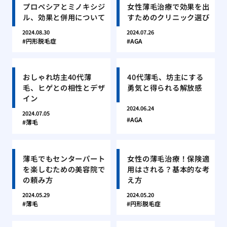
プロペシアとミノキシジ
女性薄毛治療で効果を出
ル、効果と併用について
すためのクリニック選び
2024.08.30
2024.07.26
円形脱毛症
AGA
おしゃれ坊主40代薄
40代薄毛、坊主にする
毛、ヒゲとの相性とデザ
勇気と得られる解放感
イン
2024.06.24
2024.07.05
AGA
薄毛
薄毛でもセンターパート
女性の薄毛治療！保険適
を楽しむための美容院で
用はされる？基本的な考
の頼み方
え方
2024.05.29
2024.05.20
薄毛
円形脱毛症