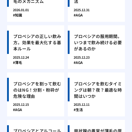
毛のメカニズム
法
2026.01.01
2025.12.31
知識
AGA
プロペシアの正しい飲み
プロペシアの服用期間。
方。効果を最大化する基
いつまで飲み続ける必要
本ルール
があるのか
2025.12.24
2025.12.23
薄毛
AGA
プロペシアを割って飲む
プロペシアを飲むタイミ
のはNG！分割・粉砕が
ングは朝？夜？最適な時
危険な理由
間はいつか
2025.12.15
2025.12.11
AGA
生活
プロペシアとアルコール
甲状腺の異常が薄毛の原