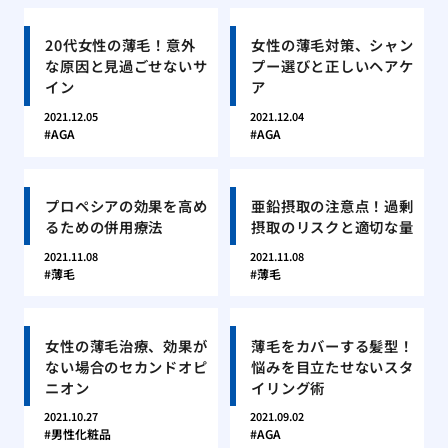
20代女性の薄毛！意外
女性の薄毛対策、シャン
な原因と見過ごせないサ
プー選びと正しいヘアケ
イン
ア
2021.12.05
2021.12.04
AGA
AGA
プロペシアの効果を高め
亜鉛摂取の注意点！過剰
るための併用療法
摂取のリスクと適切な量
2021.11.08
2021.11.08
薄毛
薄毛
女性の薄毛治療、効果が
薄毛をカバーする髪型！
ない場合のセカンドオピ
悩みを目立たせないスタ
ニオン
イリング術
2021.10.27
2021.09.02
男性化粧品
AGA