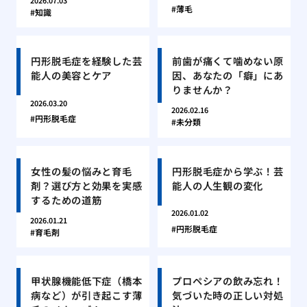
2026.07.03
薄毛
知識
円形脱毛症を経験した芸
前歯が痛くて噛めない原
能人の美容とケア
因、あなたの「癖」にあ
りませんか？
2026.03.20
2026.02.16
円形脱毛症
未分類
女性の髪の悩みと育毛
円形脱毛症から学ぶ！芸
剤？選び方と効果を実感
能人の人生観の変化
するための道筋
2026.01.02
2026.01.21
円形脱毛症
育毛剤
甲状腺機能低下症（橋本
プロペシアの飲み忘れ！
病など）が引き起こす薄
気づいた時の正しい対処