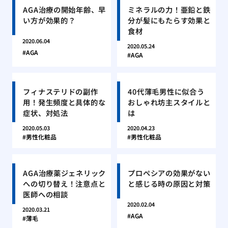
AGA治療の開始年齢、早
ミネラルの力！亜鉛と鉄
い方が効果的？
分が髪にもたらす効果と
食材
2020.06.04
2020.05.24
AGA
AGA
フィナステリドの副作
40代薄毛男性に似合う
用！発生頻度と具体的な
おしゃれ坊主スタイルと
症状、対処法
は
2020.05.03
2020.04.23
男性化粧品
男性化粧品
AGA治療薬ジェネリック
プロペシアの効果がない
への切り替え！注意点と
と感じる時の原因と対策
医師への相談
2020.02.04
2020.03.21
AGA
薄毛