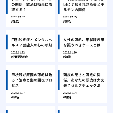
の関係。飲酒は効果に影
因に？知られざる髪とホ
響する？
ルモンの関係
2025.12.07
2025.12.05
生活
薄毛
円形脱毛症とメンタルヘ
女性の薄毛、甲状腺疾患
ルス？芸能人の心の軌跡
を疑うべきケースとは
2025.11.22
2025.11.20
円形脱毛症
知識
甲状腺が原因の薄毛は治
頭皮の硬さと薄毛の関
る？治療と髪の回復プロ
係。あなたの頭皮は大丈
セス
夫？セルフチェック法
2025.11.07
2025.11.04
薄毛
知識