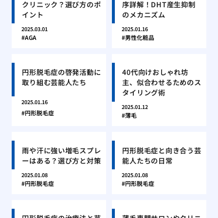
クリニック？選び方のポ
序詳解！DHT産生抑制
イント
のメカニズム
2025.03.01
2025.01.16
AGA
男性化粧品
円形脱毛症の啓発活動に
40代向けおしゃれ坊
取り組む芸能人たち
主、似合わせるためのス
タイリング術
2025.01.16
2025.01.12
円形脱毛症
薄毛
雨や汗に強い増毛スプレ
円形脱毛症と向き合う芸
ーはある？選び方と対策
能人たちの日常
2025.01.08
2025.01.08
円形脱毛症
円形脱毛症
円形脱毛症の治療法と芸
薄毛専門サロンやクリニ