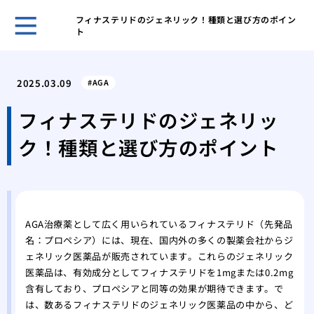
フィナステリドのジェネリック！種類と選び方のポイン
ト
自然
プー
2025.03.09
AGA
ほん
れま
フィナステリドのジェネリッ
スキ
ク！種類と選び方のポイント
男性
無香
いこ
男の
肌が
AGA治療薬として広く用いられているフィナステリド（先発品
ケア
名：プロペシア）には、現在、国内外の多くの製薬会社からジ
脱毛
ェネリック医薬品が販売されています。これらのジェネリック
薄毛
医薬品は、有効成分としてフィナステリドを1mgまたは0.2mg
効で
含有しており、プロペシアと同等の効果が期待できます。で
薄毛
は、数あるフィナステリドのジェネリック医薬品の中から、ど