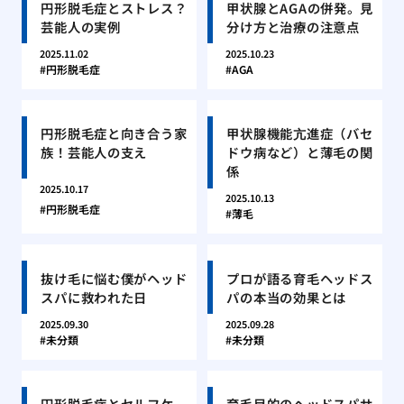
円形脱毛症とストレス？
甲状腺とAGAの併発。見
芸能人の実例
分け方と治療の注意点
2025.11.02
2025.10.23
円形脱毛症
AGA
円形脱毛症と向き合う家
甲状腺機能亢進症（バセ
族！芸能人の支え
ドウ病など）と薄毛の関
係
2025.10.17
2025.10.13
円形脱毛症
薄毛
抜け毛に悩む僕がヘッド
プロが語る育毛ヘッドス
スパに救われた日
パの本当の効果とは
2025.09.30
2025.09.28
未分類
未分類
円形脱毛症とセルフケ
育毛目的のヘッドスパサ