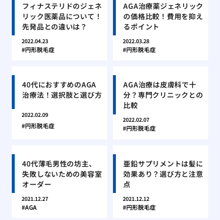
フィナステリドのジェネ
AGA治療薬ジェネリック
リック医薬品について！
の価格比較！費用を抑え
先発品との違いは？
るポイント
2022.04.23
2022.03.28
円形脱毛症
円形脱毛症
40代におすすめのAGA
AGA治療は皮膚科で十
治療法！選択肢と選び方
分？専門クリニックとの
比較
2022.02.09
2022.02.07
円形脱毛症
円形脱毛症
40代薄毛男性の坊主、
亜鉛サプリメントは髪に
失敗しないための美容室
効果あり？選び方と注意
オーダー
点
2021.12.27
2021.12.12
AGA
円形脱毛症