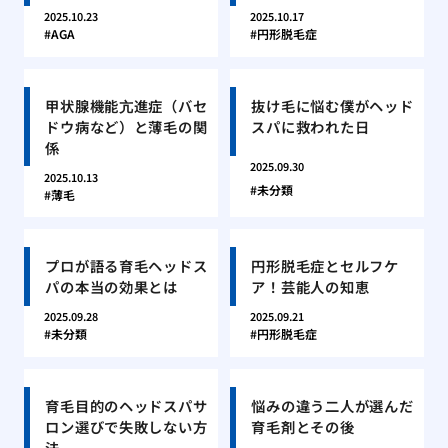
2025.10.23
2025.10.17
AGA
円形脱毛症
甲状腺機能亢進症（バセ
抜け毛に悩む僕がヘッド
ドウ病など）と薄毛の関
スパに救われた日
係
2025.09.30
2025.10.13
未分類
薄毛
プロが語る育毛ヘッドス
円形脱毛症とセルフケ
パの本当の効果とは
ア！芸能人の知恵
2025.09.28
2025.09.21
未分類
円形脱毛症
育毛目的のヘッドスパサ
悩みの違う二人が選んだ
ロン選びで失敗しない方
育毛剤とその後
法