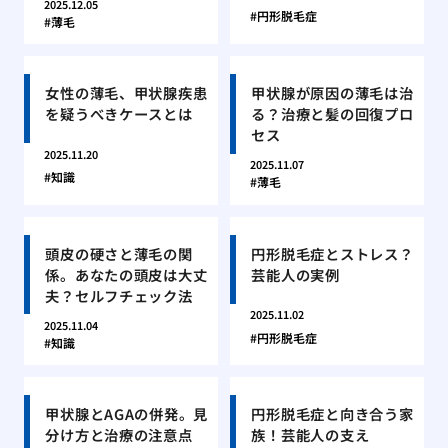
2025.12.05
円形脱毛症
薄毛
女性の薄毛、甲状腺疾患
甲状腺が原因の薄毛は治
を疑うべきケースとは
る？治療と髪の回復プロ
セス
2025.11.20
2025.11.07
知識
薄毛
頭皮の硬さと薄毛の関
円形脱毛症とストレス？
係。あなたの頭皮は大丈
芸能人の実例
夫？セルフチェック法
2025.11.02
2025.11.04
円形脱毛症
知識
甲状腺とAGAの併発。見
円形脱毛症と向き合う家
分け方と治療の注意点
族！芸能人の支え