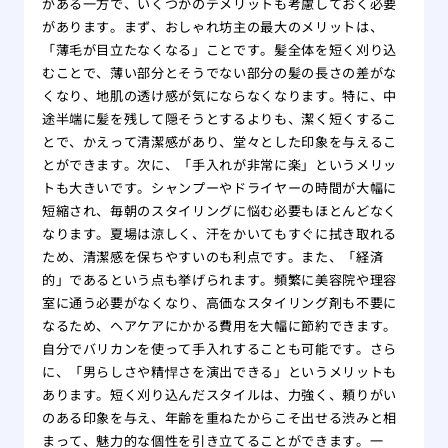
がある一方で、いくつかのデメリットも考慮しておく必要
をす
があります。まず、おしゃれ坊主の最大のメリットは、
自分
「薄毛が目立たなくなる」ことです。髪全体を短く刈り込
れ！
むことで、薄い部分とそうでない部分の髪の長さの差がな
薄毛
くなり、地肌の透け感が気にならなくなります。特に、中
院
途半端に髪を残して隠そうとするよりも、潔く短くするこ
夏場
とで、かえって清潔感があり、堂々とした印象を与えるこ
する
とができます。次に、「手入れが非常に楽」というメリッ
有酸
トも大きいです。シャンプーやドライヤーの時間が大幅に
る方
短縮され、毎朝のスタイリングに悩む必要もほとんどなく
なります。夏場は涼しく、汗をかいてもすぐに拭き取れる
あま
ため、清潔感を保ちやすいのも利点です。また、「経済
のは
的」であるという点も挙げられます。頻繁に美容院や理容
大阪
室に通う必要がなくなり、高価なスタイリング剤も不要に
リニ
なるため、ヘアケアにかかる費用を大幅に節約できます。
版】
自分でバリカンを使って手入れすることも可能です。さら
専門
に、「男らしさや精悍さを演出できる」というメリットも
あります。短く刈り込んだスタイルは、力強く、頼りがい
のある印象を与え、年齢を重ねたからこそ出せる渋みと相
まって、魅力的な個性を引き立てることができます。一