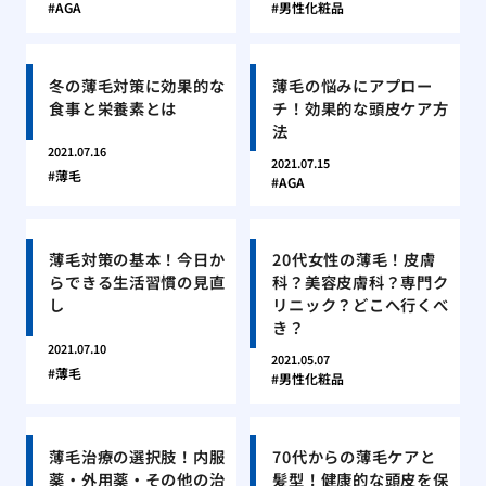
AGA
男性化粧品
冬の薄毛対策に効果的な
薄毛の悩みにアプロー
食事と栄養素とは
チ！効果的な頭皮ケア方
法
2021.07.16
2021.07.15
薄毛
AGA
薄毛対策の基本！今日か
20代女性の薄毛！皮膚
らできる生活習慣の見直
科？美容皮膚科？専門ク
し
リニック？どこへ行くべ
き？
2021.07.10
2021.05.07
薄毛
男性化粧品
薄毛治療の選択肢！内服
70代からの薄毛ケアと
薬・外用薬・その他の治
髪型！健康的な頭皮を保