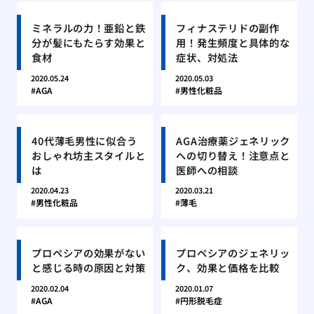
ミネラルの力！亜鉛と鉄
フィナステリドの副作
分が髪にもたらす効果と
用！発生頻度と具体的な
食材
症状、対処法
2020.05.24
2020.05.03
AGA
男性化粧品
40代薄毛男性に似合う
AGA治療薬ジェネリック
おしゃれ坊主スタイルと
への切り替え！注意点と
は
医師への相談
2020.04.23
2020.03.21
男性化粧品
薄毛
プロペシアの効果がない
プロペシアのジェネリッ
と感じる時の原因と対策
ク、効果と価格を比較
2020.02.04
2020.01.07
AGA
円形脱毛症