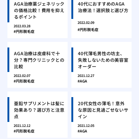
AGA治療薬ジェネリック
40代におすすめのAGA
の価格比較！費用を抑え
治療法！選択肢と選び方
るポイント
2022.02.09
2022.03.28
円形脱毛症
円形脱毛症
AGA治療は皮膚科で十
40代薄毛男性の坊主、
分？専門クリニックとの
失敗しないための美容室
比較
オーダー
2022.02.07
2021.12.27
円形脱毛症
AGA
亜鉛サプリメントは髪に
20代女性の薄毛！意外
効果あり？選び方と注意
な原因と見過ごせないサ
点
イン
2021.12.12
2021.12.05
円形脱毛症
AGA