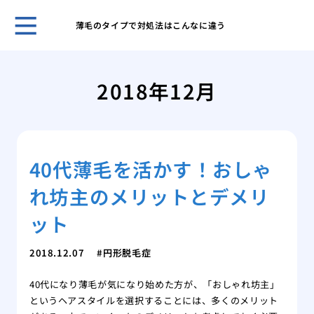
薄毛のタイプで対処法はこんなに違う
自然
プー
2018年12月
ほん
れま
スキ
男性
40代薄毛を活かす！おしゃ
無香
いこ
れ坊主のメリットとデメリ
男の
肌が
ット
ケア
脱毛
2018.12.07
円形脱毛症
薄毛
40代になり薄毛が気になり始めた方が、「おしゃれ坊主」
効で
というヘアスタイルを選択することには、多くのメリット
薄毛