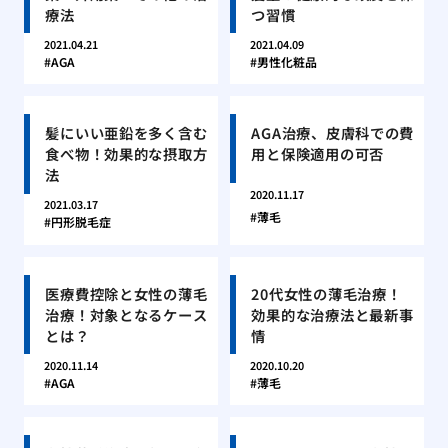
療法
つ習慣
2021.04.21
2021.04.09
AGA
男性化粧品
髪にいい亜鉛を多く含む
AGA治療、皮膚科での費
食べ物！効果的な摂取方
用と保険適用の可否
法
2020.11.17
2021.03.17
薄毛
円形脱毛症
医療費控除と女性の薄毛
20代女性の薄毛治療！
治療！対象となるケース
効果的な治療法と最新事
とは？
情
2020.11.14
2020.10.20
AGA
薄毛