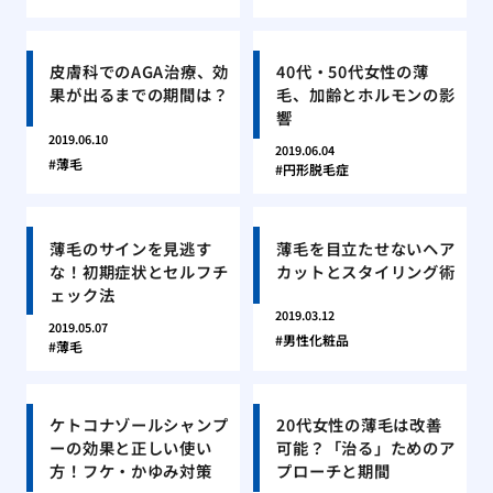
皮膚科でのAGA治療、効
40代・50代女性の薄
果が出るまでの期間は？
毛、加齢とホルモンの影
響
2019.06.10
2019.06.04
薄毛
円形脱毛症
薄毛のサインを見逃す
薄毛を目立たせないヘア
な！初期症状とセルフチ
カットとスタイリング術
ェック法
2019.03.12
2019.05.07
男性化粧品
薄毛
ケトコナゾールシャンプ
20代女性の薄毛は改善
ーの効果と正しい使い
可能？「治る」ためのア
方！フケ・かゆみ対策
プローチと期間