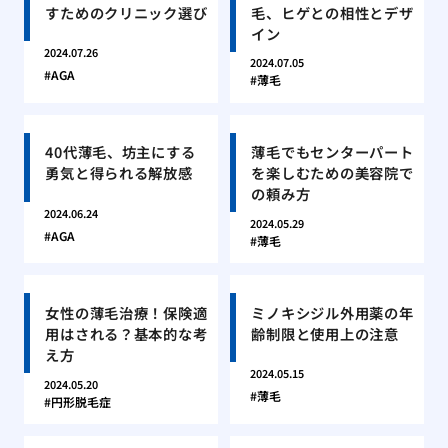
すためのクリニック選び
毛、ヒゲとの相性とデザ
イン
2024.07.26
2024.07.05
AGA
薄毛
40代薄毛、坊主にする
薄毛でもセンターパート
勇気と得られる解放感
を楽しむための美容院で
の頼み方
2024.06.24
2024.05.29
AGA
薄毛
女性の薄毛治療！保険適
ミノキシジル外用薬の年
用はされる？基本的な考
齢制限と使用上の注意
え方
2024.05.15
2024.05.20
薄毛
円形脱毛症