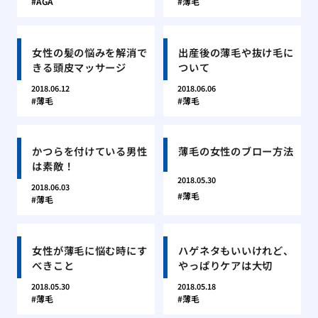
AGA
薄毛
女性の髪の悩みを解消で
出産後の薄毛や抜け毛に
きる頭皮マッサージ
ついて
2018.06.12
2018.06.06
薄毛
薄毛
かつらを付けている男性
薄毛の女性のブロー方法
は素敵！
2018.05.30
2018.06.03
薄毛
薄毛
女性が薄毛に悩む時にす
ハゲネタもいいけれど、
べきこと
やっぱりケアは大切
2018.05.30
2018.05.18
薄毛
薄毛