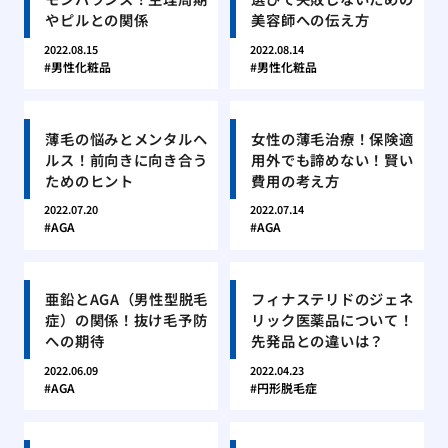
やピルとの関係
美容師への伝え方
2022.08.15
2022.08.14
男性化粧品
男性化粧品
薄毛の悩みとメンタルヘ
女性の薄毛治療！保険適
ルス！前向きに向き合う
用外でも諦めない！賢い
ためのヒント
費用の考え方
2022.07.20
2022.07.14
AGA
AGA
亜鉛とAGA（男性型脱毛
フィナステリドのジェネ
症）の関係！抜け毛予防
リック医薬品について！
への期待
先発品との違いは？
2022.06.09
2022.04.23
AGA
円形脱毛症