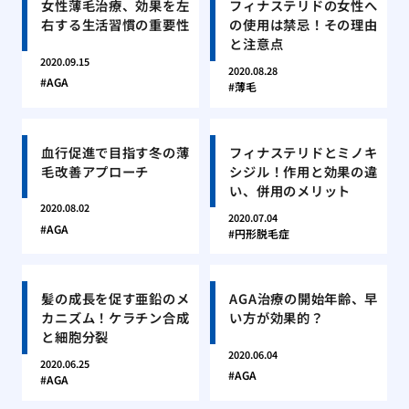
女性薄毛治療、効果を左
フィナステリドの女性へ
右する生活習慣の重要性
の使用は禁忌！その理由
と注意点
2020.09.15
2020.08.28
AGA
薄毛
血行促進で目指す冬の薄
フィナステリドとミノキ
毛改善アプローチ
シジル！作用と効果の違
い、併用のメリット
2020.08.02
2020.07.04
AGA
円形脱毛症
髪の成長を促す亜鉛のメ
AGA治療の開始年齢、早
カニズム！ケラチン合成
い方が効果的？
と細胞分裂
2020.06.04
2020.06.25
AGA
AGA