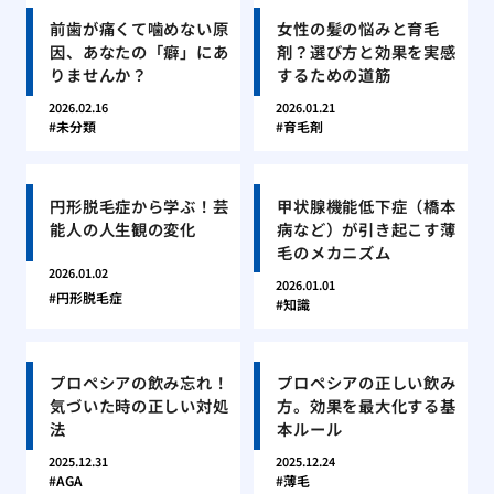
前歯が痛くて噛めない原
女性の髪の悩みと育毛
因、あなたの「癖」にあ
剤？選び方と効果を実感
りませんか？
するための道筋
2026.02.16
2026.01.21
未分類
育毛剤
円形脱毛症から学ぶ！芸
甲状腺機能低下症（橋本
能人の人生観の変化
病など）が引き起こす薄
毛のメカニズム
2026.01.02
2026.01.01
円形脱毛症
知識
プロペシアの飲み忘れ！
プロペシアの正しい飲み
気づいた時の正しい対処
方。効果を最大化する基
法
本ルール
2025.12.31
2025.12.24
AGA
薄毛