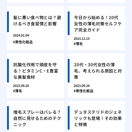
髪に悪い食べ物とは？避
今日から始める！20代
けるべき食習慣と影響
女性の薄毛対策セルフケ
ア完全ガイド
2024.01.04
2023.12.15
男性化粧品
薄毛
抗酸化作用で頭皮を守
20代・30代女性の薄
る！ビタミンC・E豊富
毛、考えられる原因と対
な美髪食材
策
2023.09.28
2023.09.24
薄毛
男性化粧品
増毛スプレーはバレる？
デュタステリドのジェネ
自然に見せるためのテク
リックも登場！その効果
ニック
と特徴