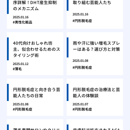
序詳解！DHT産生抑制
取り組む芸能人たち
のメカニズム
2025.01.16
2025.01.16
円形脱毛症
男性化粧品
40代向けおしゃれ坊
雨や汗に強い増毛スプレ
主、似合わせるためのス
ーはある？選び方と対策
タイリング術
2025.01.08
2025.01.12
円形脱毛症
薄毛
円形脱毛症と向き合う芸
円形脱毛症の治療法と芸
能人たちの日常
能人の体験談
2025.01.08
2025.01.07
円形脱毛症
円形脱毛症
薄毛専門サロンやクリニ
皮膚科で処方されるAGA