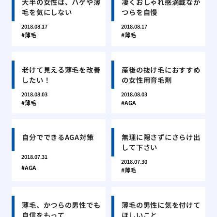
大半の女性は、ハゲや薄
凄くおしゃれ感満載なか
毛を気にしない
つらを自慢
2018.08.17
2018.08.17
薄毛
薄毛
老けて見える薄毛を改善
産後の抜け毛におすすめ
したい！
の女性用育毛剤
2018.08.03
2018.08.03
薄毛
AGA
自分でできるAGA対策
無理に隠さずにさらけ出
して下さい
2018.07.31
2018.07.30
AGA
薄毛
薄毛、かつらの男性でも
薄毛の男性に気を付けて
自信をもって
ほしいこと