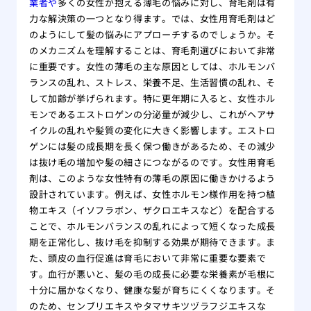
業者や
多くの女性が抱える薄毛の悩みに対し、育毛剤は有
をす
力な解決策の一つとなり得ます。では、女性用育毛剤はど
自分
のようにして髪の悩みにアプローチするのでしょうか。そ
れ！
のメカニズムを理解することは、育毛剤選びにおいて非常
薄毛
に重要です。女性の薄毛の主な原因としては、ホルモンバ
院
ランスの乱れ、ストレス、栄養不足、生活習慣の乱れ、そ
夏場
して加齢が挙げられます。特に更年期に入ると、女性ホル
する
モンであるエストロゲンの分泌量が減少し、これがヘアサ
有酸
イクルの乱れや髪質の変化に大きく影響します。エストロ
る方
ゲンには髪の成長期を長く保つ働きがあるため、その減少
は抜け毛の増加や髪の細さにつながるのです。女性用育毛
あま
剤は、このような女性特有の薄毛の原因に働きかけるよう
のは
設計されています。例えば、女性ホルモン様作用を持つ植
大阪
物エキス（イソフラボン、ザクロエキスなど）を配合する
リニ
ことで、ホルモンバランスの乱れによって短くなった成長
版】
期を正常化し、抜け毛を抑制する効果が期待できます。ま
専門
た、頭皮の血行促進は育毛において非常に重要な要素で
す。血行が悪いと、髪の毛の成長に必要な栄養素が毛根に
十分に届かなくなり、健康な髪が育ちにくくなります。そ
のため、センブリエキスやタマサキツヅラフジエキスな