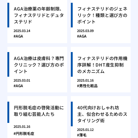
AGA治療薬の年齢制限、
フィナステリドのジェネ
フィナステリドとデュタ
リック！種類と選び方の
ステリド
ポイント
2025.03.14
2025.03.09
AGA
AGA
AGA治療は皮膚科？専門
フィナステリドの作用機
クリニック？選び方のポ
序詳解！DHT産生抑制
イント
のメカニズム
2025.03.01
2025.01.16
AGA
男性化粧品
円形脱毛症の啓発活動に
40代向けおしゃれ坊
取り組む芸能人たち
主、似合わせるためのス
タイリング術
2025.01.16
2025.01.12
円形脱毛症
薄毛