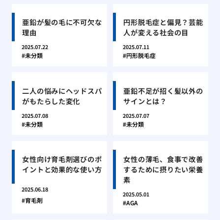
亜鉛が髪の毛に不可欠な
円形脱毛症と偏見？芸能
理由
人が変える社会の目
2025.07.22
2025.07.11
未分類
円形脱毛症
二人の悩みにヘッドスパ
亜鉛不足が招く髪以外の
がもたらした変化
サインとは？
2025.07.08
2025.07.07
未分類
未分類
女性向け育毛剤選びのポ
女性の薄毛、食事で改善
イントと効果的な使い方
するために摂りたい栄養
素
2025.06.18
2025.05.01
育毛剤
AGA