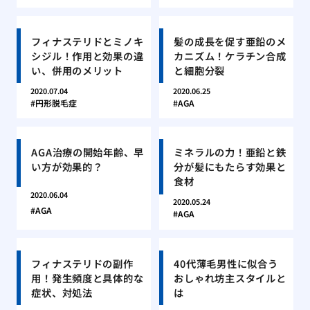
フィナステリドとミノキ
髪の成長を促す亜鉛のメ
シジル！作用と効果の違
カニズム！ケラチン合成
い、併用のメリット
と細胞分裂
2020.07.04
2020.06.25
円形脱毛症
AGA
AGA治療の開始年齢、早
ミネラルの力！亜鉛と鉄
い方が効果的？
分が髪にもたらす効果と
食材
2020.06.04
2020.05.24
AGA
AGA
フィナステリドの副作
40代薄毛男性に似合う
用！発生頻度と具体的な
おしゃれ坊主スタイルと
症状、対処法
は