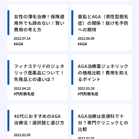
女性の薄毛治療！保険適
亜鉛とAGA（男性型脱毛
用外でも諦めない！賢い
症）の関係！抜け毛予防
費用の考え方
への期待
2022.07.14
2022.06.09
AGA
AGA
フィナステリドのジェネ
AGA治療薬ジェネリック
リック医薬品について！
の価格比較！費用を抑え
先発品との違いは？
るポイント
2022.04.23
2022.03.28
円形脱毛症
円形脱毛症
40代におすすめのAGA
AGA治療は皮膚科で十
治療法！選択肢と選び方
分？専門クリニックとの
比較
2022.02.09
2022.02.07