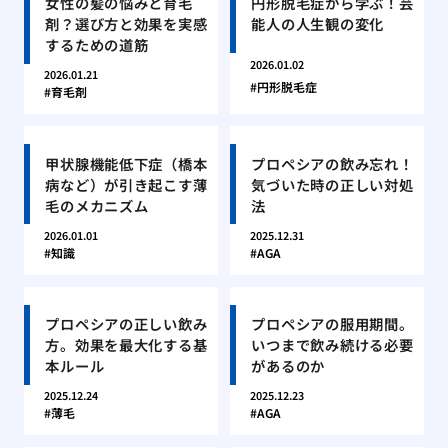
女性の髪の悩みと育毛
円形脱毛症から学ぶ！芸
剤？選び方と効果を実感
能人の人生観の変化
するための道筋
2026.01.02
2026.01.21
円形脱毛症
育毛剤
甲状腺機能低下症（橋本
プロペシアの飲み忘れ！
病など）が引き起こす薄
気づいた時の正しい対処
毛のメカニズム
法
2026.01.01
2025.12.31
知識
AGA
プロペシアの正しい飲み
プロペシアの服用期間。
方。効果を最大化する基
いつまで飲み続ける必要
本ルール
があるのか
2025.12.24
2025.12.23
薄毛
AGA