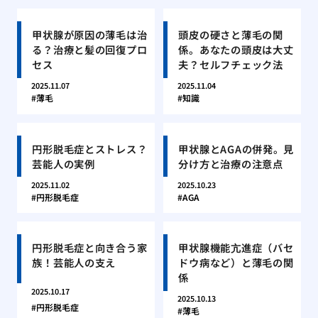
甲状腺が原因の薄毛は治
頭皮の硬さと薄毛の関
る？治療と髪の回復プロ
係。あなたの頭皮は大丈
セス
夫？セルフチェック法
2025.11.07
2025.11.04
薄毛
知識
円形脱毛症とストレス？
甲状腺とAGAの併発。見
芸能人の実例
分け方と治療の注意点
2025.11.02
2025.10.23
円形脱毛症
AGA
円形脱毛症と向き合う家
甲状腺機能亢進症（バセ
族！芸能人の支え
ドウ病など）と薄毛の関
係
2025.10.17
2025.10.13
円形脱毛症
薄毛