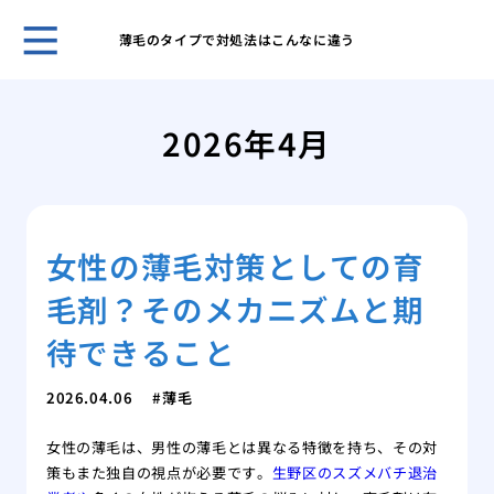
薄毛のタイプで対処法はこんなに違う
自然
プー
2026年4月
ほん
れま
スキ
男性
女性の薄毛対策としての育
無香
いこ
毛剤？そのメカニズムと期
男の
肌が
待できること
ケア
脱毛
2026.04.06
薄毛
薄毛
女性の薄毛は、男性の薄毛とは異なる特徴を持ち、その対
効で
策もまた独自の視点が必要です。
生野区のスズメバチ退治
薄毛