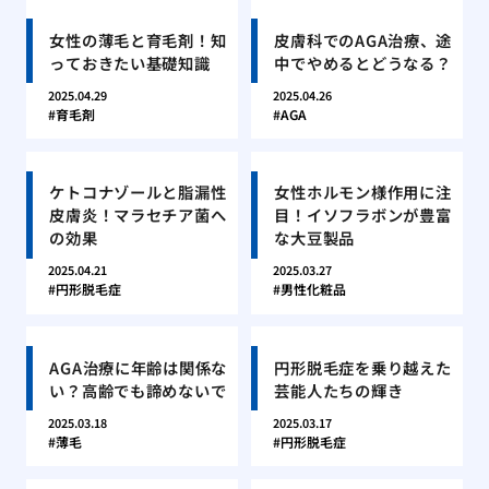
女性の薄毛と育毛剤！知
皮膚科でのAGA治療、途
っておきたい基礎知識
中でやめるとどうなる？
2025.04.29
2025.04.26
育毛剤
AGA
ケトコナゾールと脂漏性
女性ホルモン様作用に注
皮膚炎！マラセチア菌へ
目！イソフラボンが豊富
の効果
な大豆製品
2025.04.21
2025.03.27
円形脱毛症
男性化粧品
AGA治療に年齢は関係な
円形脱毛症を乗り越えた
い？高齢でも諦めないで
芸能人たちの輝き
2025.03.18
2025.03.17
薄毛
円形脱毛症