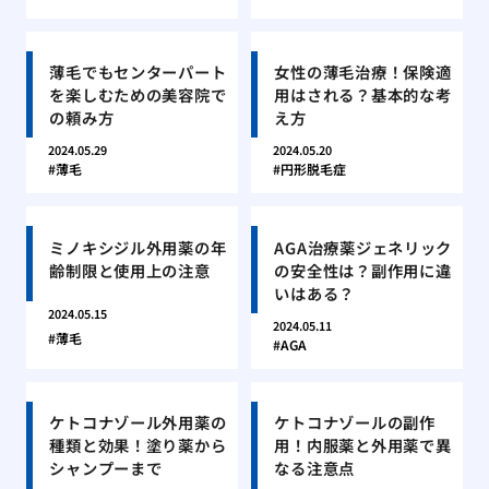
薄毛でもセンターパート
女性の薄毛治療！保険適
を楽しむための美容院で
用はされる？基本的な考
の頼み方
え方
2024.05.29
2024.05.20
薄毛
円形脱毛症
ミノキシジル外用薬の年
AGA治療薬ジェネリック
齢制限と使用上の注意
の安全性は？副作用に違
いはある？
2024.05.15
2024.05.11
薄毛
AGA
ケトコナゾール外用薬の
ケトコナゾールの副作
種類と効果！塗り薬から
用！内服薬と外用薬で異
シャンプーまで
なる注意点