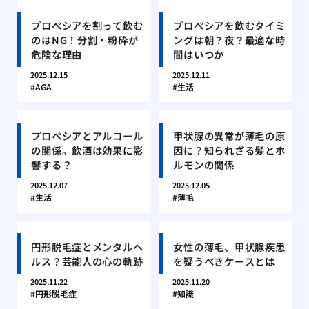
プロペシアを割って飲む
プロペシアを飲むタイミ
のはNG！分割・粉砕が
ングは朝？夜？最適な時
危険な理由
間はいつか
2025.12.15
2025.12.11
AGA
生活
プロペシアとアルコール
甲状腺の異常が薄毛の原
の関係。飲酒は効果に影
因に？知られざる髪とホ
響する？
ルモンの関係
2025.12.07
2025.12.05
生活
薄毛
円形脱毛症とメンタルヘ
女性の薄毛、甲状腺疾患
ルス？芸能人の心の軌跡
を疑うべきケースとは
2025.11.22
2025.11.20
円形脱毛症
知識