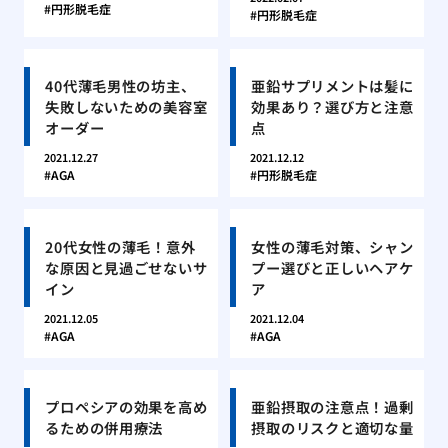
円形脱毛症
円形脱毛症
40代薄毛男性の坊主、
亜鉛サプリメントは髪に
失敗しないための美容室
効果あり？選び方と注意
オーダー
点
2021.12.27
2021.12.12
AGA
円形脱毛症
20代女性の薄毛！意外
女性の薄毛対策、シャン
な原因と見過ごせないサ
プー選びと正しいヘアケ
イン
ア
2021.12.05
2021.12.04
AGA
AGA
プロペシアの効果を高め
亜鉛摂取の注意点！過剰
るための併用療法
摂取のリスクと適切な量