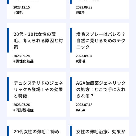
2023.12.15
2023.09.28
薄毛
薄毛
20代・30代女性の薄
増毛スプレーはバレる？
毛、考えられる原因と対
自然に見せるためのテク
策
ニック
2023.09.24
2023.09.04
男性化粧品
薄毛
デュタステリドのジェネ
AGA治療薬ジェネリック
リックも登場！その効果
の処方！どこで手に入れ
と特徴
られる？
2023.07.26
2023.07.18
円形脱毛症
AGA
20代女性の薄毛！諦め
女性の薄毛治療、効果が