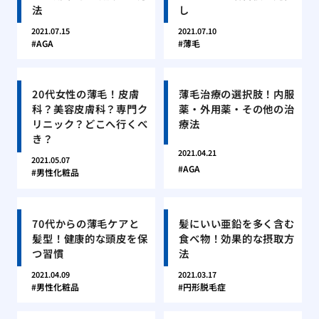
法
し
2021.07.15
2021.07.10
AGA
薄毛
20代女性の薄毛！皮膚
薄毛治療の選択肢！内服
科？美容皮膚科？専門ク
薬・外用薬・その他の治
リニック？どこへ行くべ
療法
き？
2021.04.21
2021.05.07
AGA
男性化粧品
70代からの薄毛ケアと
髪にいい亜鉛を多く含む
髪型！健康的な頭皮を保
食べ物！効果的な摂取方
つ習慣
法
2021.04.09
2021.03.17
男性化粧品
円形脱毛症