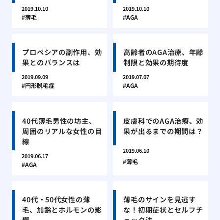
2019.10.10
2019.10.10
薄毛
AGA
プロペシアの副作用、効
高齢者のAGA治療、年齢
果とのバランスは
制限と効果の期待度
2019.09.09
2019.07.07
円形脱毛症
AGA
40代薄毛男性の坊主、
皮膚科でのAGA治療、効
周囲のリアルな女性の目
果が出るまでの期間は？
線
2019.06.10
2019.06.17
薄毛
AGA
40代・50代女性の薄
薄毛のサインを見逃す
毛、加齢とホルモンの影
な！初期症状とセルフチ
響
ェック法