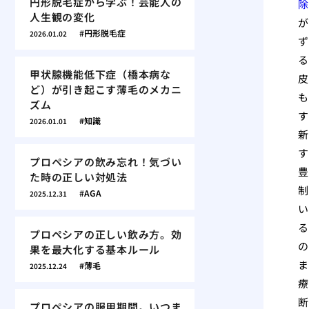
円形脱毛症から学ぶ！芸能人の
除
人生観の変化
が
円形脱毛症
2026.01.02
ず
る
甲状腺機能低下症（橋本病な
皮
ど）が引き起こす薄毛のメカニ
も
ズム
す
知識
2026.01.01
新
す
プロペシアの飲み忘れ！気づい
豊
た時の正しい対処法
制
AGA
2025.12.31
い
る
プロペシアの正しい飲み方。効
の
果を最大化する基本ルール
ま
薄毛
2025.12.24
療
断
プロペシアの服用期間。いつま