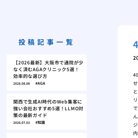
投稿記事一覧
2
【2026最新】大阪市で通院が少
なく済むAGAクリニック5選！
4
効率的な選び方
せ
AGA
2026.08.08
と
リ
関西で生成AI時代のWeb集客に
で
強い会社おすすめ5選！LLMO対
策の最新ガイド
ん
知識
2026.07.03
ジ
内