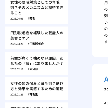
女性の薄毛対策としての育毛
用
剤？そのメカニズムと期待でき
の
ること
剤
薄毛
2026.04.06
い
の
円形脱毛症を経験した芸能人の
の
美容とケア
す
円形脱毛症
2026.03.20
前歯が痛くて噛めない原因、あ
なたの「癖」にありませんか？
未分類
2026.02.16
女性の髪の悩みと育毛剤？選び
方と効果を実感するための道筋
2
育毛剤
2026.01.21
A