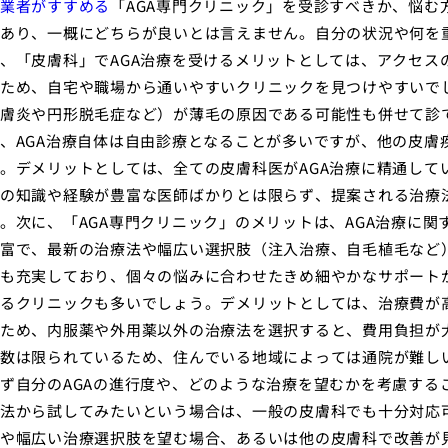
業者がすすめる
「AGA専門クリニック」を受診すべきか、悩
あり、一概にどちらが良いとは言えません。自分の状況や何を
、「皮膚科」でAGA治療を受けるメリットとしては、アクセス
ため、自宅や職場から通いやすいクリニックを見つけやすいでし
膚炎や円形脱毛症など）が薄毛の原因である可能性も併せて診
、AGA治療自体は自由診療となることが多いですが、他の皮膚
。デメリットとしては、全ての皮膚科医がAGA治療に精通して
の知識や経験が豊富な医師ばかりとは限らず、提案される治療
。次に、「AGA専門クリニック」のメリットは、AGA治療に関
富で、最新の治療法や幅広い選択肢（注入治療、自毛植毛など
も充実しており、個々の悩みに合わせたきめ細やかなサポート
るクリニックも多いでしょう。デメリットとしては、治療費が
ため、内服薬や外用薬以外の治療法を選択すると、費用負担が
数は限られているため、住んでいる地域によっては通院が難し
ず自分のAGAの進行度や、どのような治療を望むかを考慮する
法から試してみたいという場合は、一般の皮膚科でも十分対応
や幅広い治療選択肢を望む場合、あるいは他の皮膚科で改善が見