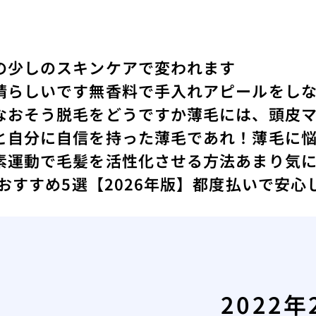
の少しのスキンケアで変われます
晴らしいです
無香料で手入れアピールをし
なおそう
脱毛をどうですか
薄毛には、頭皮
と
自分に自信を持った薄毛であれ！
薄毛に
素運動で毛髪を活性化させる方法
あまり気
 おすすめ5選【2026年版】都度払いで安
2022年