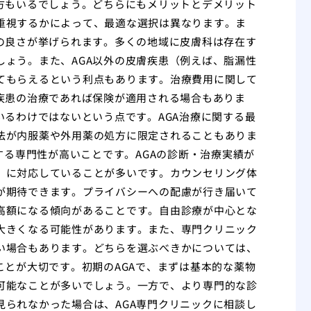
む方もいるでしょう。どちらにもメリットとデメリット
重視するかによって、最適な選択は異なります。ま
の良さが挙げられます。多くの地域に皮膚科は存在す
ょう。また、AGA以外の皮膚疾患（例えば、脂漏性
てもらえるという利点もあります。治療費用に関して
疾患の治療であれば保険が適用される場合もありま
いるわけではないという点です。AGA治療に関する最
法が内服薬や外用薬の処方に限定されることもありま
する専門性が高いことです。AGAの診断・治療実績が
）に対応していることが多いです。カウンセリング体
が期待できます。プライバシーへの配慮が行き届いて
高額になる傾向があることです。自由診療が中心とな
大きくなる可能性があります。また、専門クリニック
い場合もあります。どちらを選ぶべきかについては、
ことが大切です。初期のAGAで、まずは基本的な薬物
可能なことが多いでしょう。一方で、より専門的な診
られなかった場合は、AGA専門クリニックに相談し