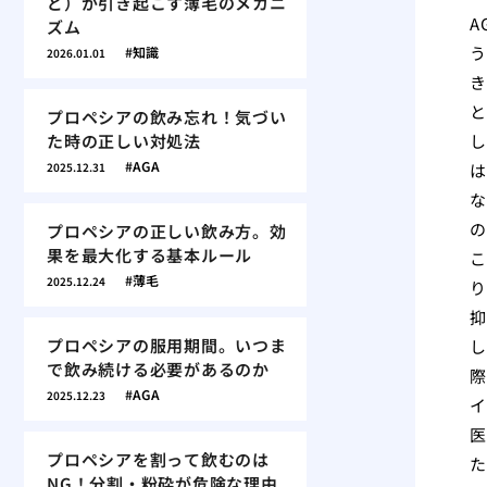
ど）が引き起こす薄毛のメカニ
A
ズム
う
知識
2026.01.01
き
と
プロペシアの飲み忘れ！気づい
た時の正しい対処法
し
AGA
2025.12.31
は
な
の
プロペシアの正しい飲み方。効
果を最大化する基本ルール
こ
薄毛
2025.12.24
り
抑
プロペシアの服用期間。いつま
し
で飲み続ける必要があるのか
際
AGA
2025.12.23
イ
医
プロペシアを割って飲むのは
た
NG！分割・粉砕が危険な理由