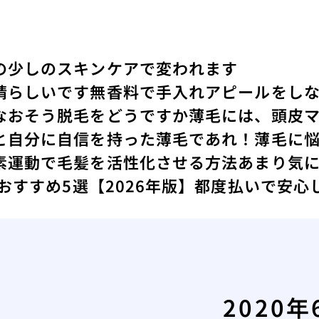
の少しのスキンケアで変われます
晴らしいです
無香料で手入れアピールをし
なおそう
脱毛をどうですか
薄毛には、頭皮
と
自分に自信を持った薄毛であれ！
薄毛に
素運動で毛髪を活性化させる方法
あまり気
 おすすめ5選【2026年版】都度払いで安
2020年