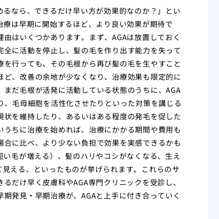
めるなら、できるだけ早い方が効果的なのか？」とい
治療は早期に開始するほど、より良い効果が期待で
由はいくつかあります。まず、AGAは放置しておく
完全に活動を停止し、髪の毛を作り出す能力を失って
療を行っても、その毛根から再び髪の毛を生やすこと
ほど、改善の余地が少なくなり、治療効果も限定的に
まだ毛根が活発に活動している状態のうちに、AGA
たり、毛母細胞を活性化させたりといった対策を講じる
現状を維持したり、あるいはある程度の発毛を促した
いうちに治療を始めれば、治療にかかる期間や費用も
場合に比べ、より少ない負担で効果を実感できるかも
短い毛が増える）、髪のハリやコシがなくなる、生え
て見える、といったものが挙げられます。これらのサ
るだけ早く皮膚科やAGA専門クリニックを受診し、
期発見・早期治療が、AGAと上手に付き合っていく