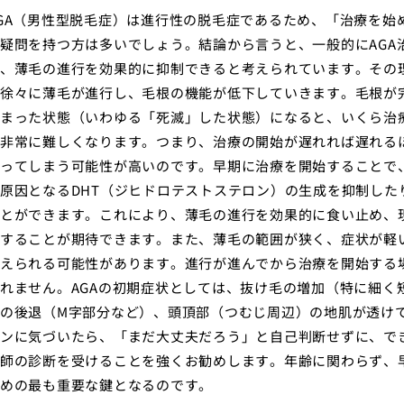
GA（男性型脱毛症）は進行性の脱毛症であるため、「治療を始
疑問を持つ方は多いでしょう。結論から言うと、一般的にAGA
、薄毛の進行を効果的に抑制できると考えられています。その理
徐々に薄毛が進行し、毛根の機能が低下していきます。毛根が
まった状態（いわゆる「死滅」した状態）になると、いくら治
非常に難しくなります。つまり、治療の開始が遅れれば遅れる
ってしまう可能性が高いのです。早期に治療を開始することで、
原因となるDHT（ジヒドロテストステロン）の生成を抑制し
とができます。これにより、薄毛の進行を効果的に食い止め、
することが期待できます。また、薄毛の範囲が狭く、症状が軽
えられる可能性があります。進行が進んでから治療を開始する
れません。AGAの初期症状としては、抜け毛の増加（特に細く
の後退（M字部分など）、頭頂部（つむじ周辺）の地肌が透け
ンに気づいたら、「まだ大丈夫だろう」と自己判断せずに、でき
師の診断を受けることを強くお勧めします。年齢に関わらず、早
めの最も重要な鍵となるのです。