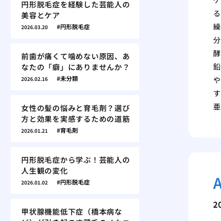
円形脱毛症を経験した芸能人の
る
美容とケア
繰
円形脱毛症
2026.03.20
分
酵
前歯が痛くて噛めない原因、あ
鉛
なたの「癖」にありませんか？
未分類
や
2026.02.16
す
亜
女性の髪の悩みと育毛剤？選び
方と効果を実感するための道筋
育毛剤
2026.01.21
円形脱毛症から学ぶ！芸能人の
人生観の変化
円形脱毛症
2026.01.02
2
甲状腺機能低下症（橋本病な