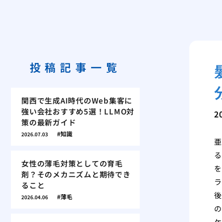
投稿記事一覧
関西で生成AI時代のWeb集客に
強い会社おすすめ5選！LLMO対
2
策の最新ガイド
知識
2026.07.03
亜
る
女性の薄毛対策としての育毛
を
剤？そのメカニズムと期待でき
ラ
ること
後
薄毛
2026.04.06
の
ケ