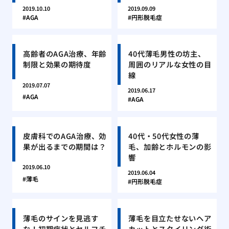
2019.10.10
2019.09.09
AGA
円形脱毛症
高齢者のAGA治療、年齢
40代薄毛男性の坊主、
制限と効果の期待度
周囲のリアルな女性の目
線
2019.07.07
2019.06.17
AGA
AGA
皮膚科でのAGA治療、効
40代・50代女性の薄
果が出るまでの期間は？
毛、加齢とホルモンの影
響
2019.06.10
2019.06.04
薄毛
円形脱毛症
薄毛のサインを見逃す
薄毛を目立たせないヘア
な！初期症状とセルフチ
カットとスタイリング術