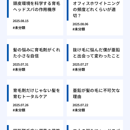
頭皮環境を科学する育毛
オフィスホワイトニング
ヘッドスパの作用機序
の頻度どれくらいが適
切？
2025.08.15
2025.08.06
未分類
未分類
髪の悩みに育毛剤がくれ
抜け毛に悩んだ僕が亜鉛
た小さな自信
と出会って変わったこと
2025.07.31
2025.07.27
未分類
未分類
育毛剤だけじゃない髪を
亜鉛が髪の毛に不可欠な
育むトータルケア
理由
2025.07.26
2025.07.22
未分類
未分類