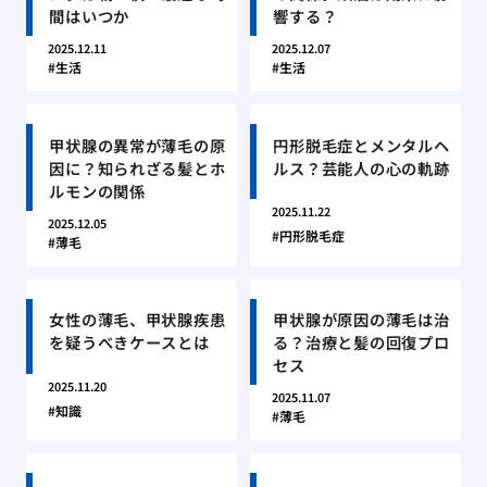
間はいつか
響する？
2025.12.11
2025.12.07
生活
生活
甲状腺の異常が薄毛の原
円形脱毛症とメンタルヘ
因に？知られざる髪とホ
ルス？芸能人の心の軌跡
ルモンの関係
2025.11.22
2025.12.05
円形脱毛症
薄毛
女性の薄毛、甲状腺疾患
甲状腺が原因の薄毛は治
を疑うべきケースとは
る？治療と髪の回復プロ
セス
2025.11.20
2025.11.07
知識
薄毛