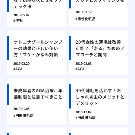
ェック法
2019.03.12
2019.05.07
男性化粧品
薄毛
ケトコナゾールシャンプ
20代女性の薄毛は改善
ーの効果と正しい使い
可能？「治る」ためのア
方！フケ・かゆみ対策
プローチと期間
2019.02.20
2019.02.03
AGA
AGA
未成年者のAGA治療、年
40代薄毛を活かす！お
齢制限と注意すべきこと
しゃれ坊主のメリットと
デメリット
2019.01.05
2018.12.07
円形脱毛症
円形脱毛症