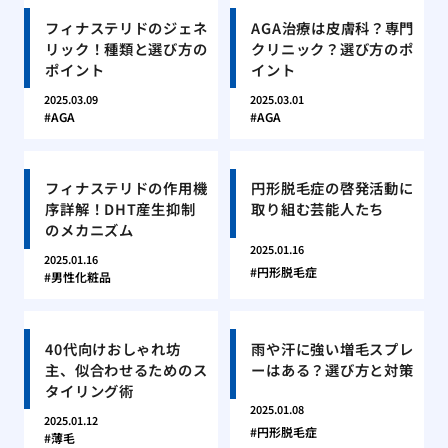
フィナステリドのジェネ
AGA治療は皮膚科？専門
リック！種類と選び方の
クリニック？選び方のポ
ポイント
イント
2025.03.09
2025.03.01
AGA
AGA
フィナステリドの作用機
円形脱毛症の啓発活動に
序詳解！DHT産生抑制
取り組む芸能人たち
のメカニズム
2025.01.16
2025.01.16
円形脱毛症
男性化粧品
40代向けおしゃれ坊
雨や汗に強い増毛スプレ
主、似合わせるためのス
ーはある？選び方と対策
タイリング術
2025.01.08
2025.01.12
円形脱毛症
薄毛