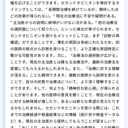
をす
幅を広げることができます。セカンドオピニオンを検討するタ
イミングとしては、* 長期間治療を続けているが、期待したほ
自分
どの効果が得られない。* 現在の治療法に不安や疑問がある。
れ！
* 主治医からの説明に納得がいかない点がある。* 他の治療法
薄毛
の選択肢について知りたい。といった場合が挙げられます。セ
院
カンドオピニオンを受けるメリットとしては、まず「診断の再
夏場
確認」ができることです。薄毛の原因は多岐にわたるため、別
する
の医師の視点から診断を受けることで、より正確な原因特定に
有酸
繋がる可能性があります。次に、「治療法の選択肢が広がる」
る方
ことです。現在の主治医とは異なる治療法や、最新の治療法を
あま
提案してもらえるかもしれません。また、「治療に対する理解
のは
が深まる」ことも期待できます。複数の医師から説明を受ける
大阪
ことで、自分の状態や治療法について、より深く理解すること
ができます。そして、何よりも「精神的な安心感」が得られる
リニ
ことがあります。他の医師の意見を聞くことで、現在の治療法
版】
に対する納得感が増したり、あるいは新たな希望が見えたりす
専門
るかもしれません。セカンドオピニオンを受ける際には、これ
までの治療経過や検査結果などの情報（紹介状や検査データな
ど）を、現在の主治医から提供してもらうことが望ましいで
す。これにより、セカンドオピニオン先の医師も、より的確な