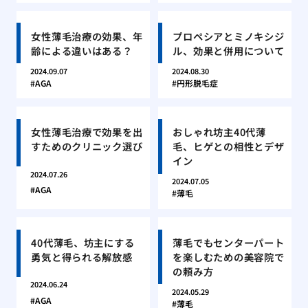
女性薄毛治療の効果、年
プロペシアとミノキシジ
齢による違いはある？
ル、効果と併用について
2024.09.07
2024.08.30
AGA
円形脱毛症
女性薄毛治療で効果を出
おしゃれ坊主40代薄
すためのクリニック選び
毛、ヒゲとの相性とデザ
イン
2024.07.26
2024.07.05
AGA
薄毛
40代薄毛、坊主にする
薄毛でもセンターパート
勇気と得られる解放感
を楽しむための美容院で
の頼み方
2024.06.24
2024.05.29
AGA
薄毛