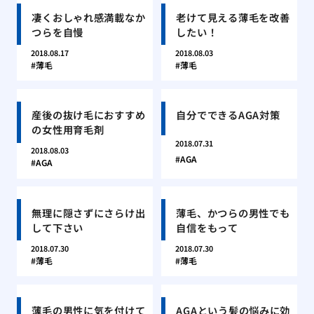
凄くおしゃれ感満載なか
老けて見える薄毛を改善
つらを自慢
したい！
2018.08.17
2018.08.03
薄毛
薄毛
産後の抜け毛におすすめ
自分でできるAGA対策
の女性用育毛剤
2018.07.31
2018.08.03
AGA
AGA
無理に隠さずにさらけ出
薄毛、かつらの男性でも
して下さい
自信をもって
2018.07.30
2018.07.30
薄毛
薄毛
薄毛の男性に気を付けて
AGAという髪の悩みに効