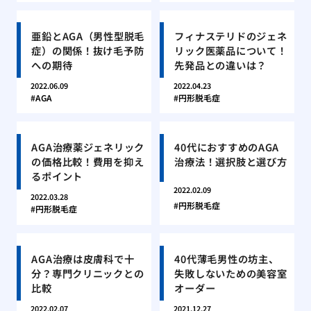
亜鉛とAGA（男性型脱毛
フィナステリドのジェネ
症）の関係！抜け毛予防
リック医薬品について！
への期待
先発品との違いは？
2022.06.09
2022.04.23
AGA
円形脱毛症
AGA治療薬ジェネリック
40代におすすめのAGA
の価格比較！費用を抑え
治療法！選択肢と選び方
るポイント
2022.02.09
2022.03.28
円形脱毛症
円形脱毛症
AGA治療は皮膚科で十
40代薄毛男性の坊主、
分？専門クリニックとの
失敗しないための美容室
比較
オーダー
2022.02.07
2021.12.27