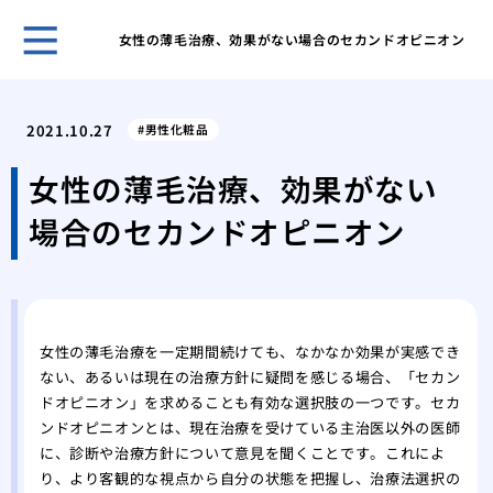
女性の薄毛治療、効果がない場合のセカンドオピニオン
自然
プー
2021.10.27
男性化粧品
ほん
れま
女性の薄毛治療、効果がない
スキ
場合のセカンドオピニオン
男性
無香
いこ
男の
肌が
女性の薄毛治療を一定期間続けても、なかなか効果が実感でき
ケア
ない、あるいは現在の治療方針に疑問を感じる場合、「セカン
脱毛
ドオピニオン」を求めることも有効な選択肢の一つです。セカ
薄毛
ンドオピニオンとは、現在治療を受けている主治医以外の医師
効で
に、診断や治療方針について意見を聞くことです。これによ
薄毛
り、より客観的な視点から自分の状態を把握し、治療法選択の