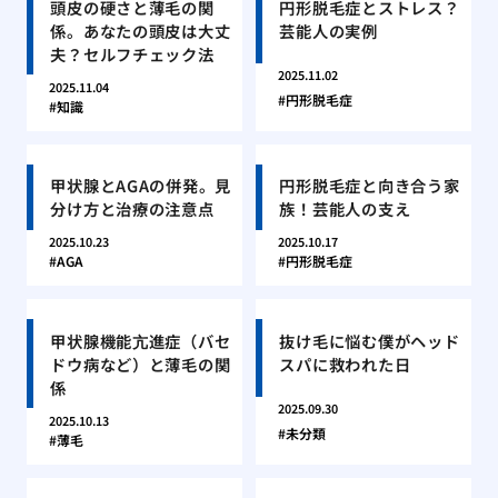
頭皮の硬さと薄毛の関
円形脱毛症とストレス？
係。あなたの頭皮は大丈
芸能人の実例
夫？セルフチェック法
2025.11.02
2025.11.04
円形脱毛症
知識
甲状腺とAGAの併発。見
円形脱毛症と向き合う家
分け方と治療の注意点
族！芸能人の支え
2025.10.23
2025.10.17
AGA
円形脱毛症
甲状腺機能亢進症（バセ
抜け毛に悩む僕がヘッド
ドウ病など）と薄毛の関
スパに救われた日
係
2025.09.30
2025.10.13
未分類
薄毛