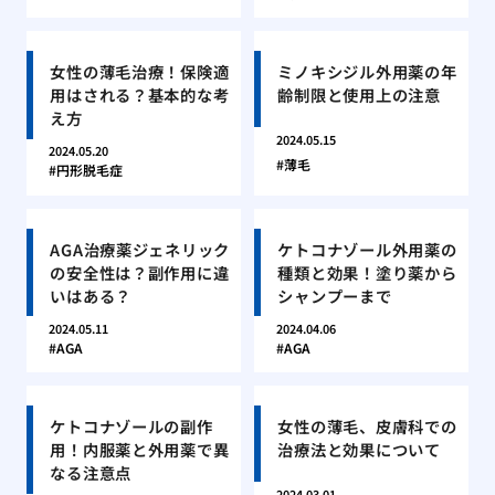
女性の薄毛治療！保険適
ミノキシジル外用薬の年
用はされる？基本的な考
齢制限と使用上の注意
え方
2024.05.15
2024.05.20
薄毛
円形脱毛症
AGA治療薬ジェネリック
ケトコナゾール外用薬の
の安全性は？副作用に違
種類と効果！塗り薬から
いはある？
シャンプーまで
2024.05.11
2024.04.06
AGA
AGA
ケトコナゾールの副作
女性の薄毛、皮膚科での
用！内服薬と外用薬で異
治療法と効果について
なる注意点
2024.03.01