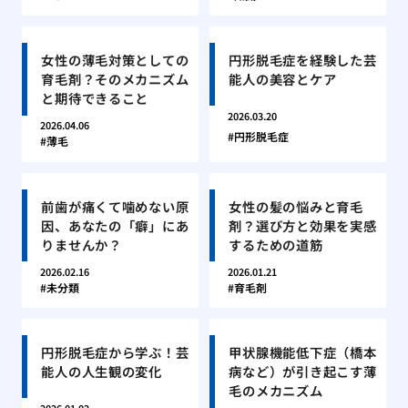
女性の薄毛対策としての
円形脱毛症を経験した芸
育毛剤？そのメカニズム
能人の美容とケア
と期待できること
2026.03.20
2026.04.06
円形脱毛症
薄毛
前歯が痛くて噛めない原
女性の髪の悩みと育毛
因、あなたの「癖」にあ
剤？選び方と効果を実感
りませんか？
するための道筋
2026.02.16
2026.01.21
未分類
育毛剤
円形脱毛症から学ぶ！芸
甲状腺機能低下症（橋本
能人の人生観の変化
病など）が引き起こす薄
毛のメカニズム