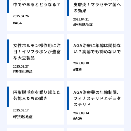
中でやめるとどうなる？
皮膚炎！マラセチア菌へ
の効果
2025.04.26
2025.04.21
AGA
円形脱毛症
女性ホルモン様作用に注
AGA治療に年齢は関係な
目！イソフラボンが豊富
い？高齢でも諦めないで
な大豆製品
2025.03.18
2025.03.27
薄毛
男性化粧品
円形脱毛症を乗り越えた
AGA治療薬の年齢制限、
芸能人たちの輝き
フィナステリドとデュタ
ステリド
2025.03.17
2025.03.14
円形脱毛症
AGA