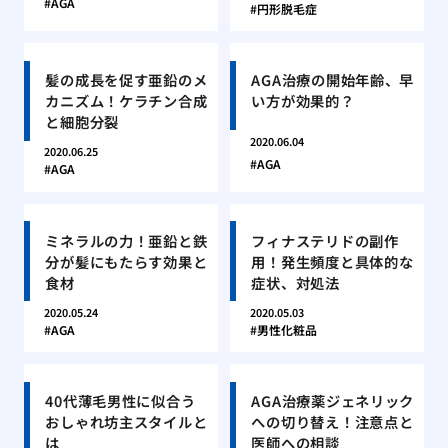
AGA
円形脱毛症
髪の成長を促す亜鉛のメ
AGA治療の開始年齢、早
カニズム！ケラチン合成
い方が効果的？
と細胞分裂
2020.06.04
2020.06.25
AGA
AGA
ミネラルの力！亜鉛と鉄
フィナステリドの副作
分が髪にもたらす効果と
用！発生頻度と具体的な
食材
症状、対処法
2020.05.24
2020.05.03
AGA
男性化粧品
40代薄毛男性に似合う
AGA治療薬ジェネリック
おしゃれ坊主スタイルと
への切り替え！注意点と
は
医師への相談