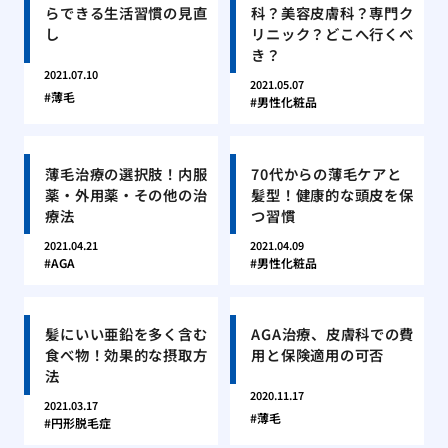
らできる生活習慣の見直
科？美容皮膚科？専門ク
し
リニック？どこへ行くべ
き？
2021.07.10
2021.05.07
薄毛
男性化粧品
薄毛治療の選択肢！内服
70代からの薄毛ケアと
薬・外用薬・その他の治
髪型！健康的な頭皮を保
療法
つ習慣
2021.04.21
2021.04.09
AGA
男性化粧品
髪にいい亜鉛を多く含む
AGA治療、皮膚科での費
食べ物！効果的な摂取方
用と保険適用の可否
法
2020.11.17
2021.03.17
薄毛
円形脱毛症