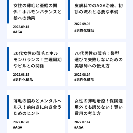
女性の薄毛と亜鉛の関
皮膚科でのAGA治療、初
係！ホルモンバランスと
診の流れと必要な準備
髪への効果
2022.09.04
2022.09.15
男性化粧品
AGA
20代女性の薄毛とホル
70代男性の薄毛！髪型
モンバランス！生理周期
選びで失敗しないための
やピルとの関係
美容師への伝え方
2022.08.15
2022.08.14
男性化粧品
男性化粧品
薄毛の悩みとメンタルヘ
女性の薄毛治療！保険適
ルス！前向きに向き合う
用外でも諦めない！賢い
ためのヒント
費用の考え方
2022.07.20
2022.07.14
AGA
AGA