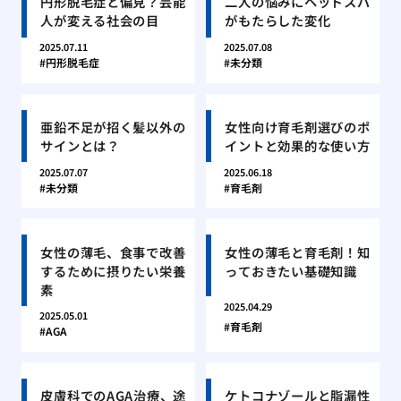
円形脱毛症と偏見？芸能
二人の悩みにヘッドスパ
人が変える社会の目
がもたらした変化
2025.07.11
2025.07.08
円形脱毛症
未分類
亜鉛不足が招く髪以外の
女性向け育毛剤選びのポ
サインとは？
イントと効果的な使い方
2025.07.07
2025.06.18
未分類
育毛剤
女性の薄毛、食事で改善
女性の薄毛と育毛剤！知
するために摂りたい栄養
っておきたい基礎知識
素
2025.04.29
2025.05.01
育毛剤
AGA
皮膚科でのAGA治療、途
ケトコナゾールと脂漏性