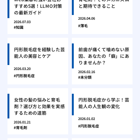
すすめ5選！LLMO対策
と期待できること
の最新ガイド
2026.04.06
2026.07.03
薄毛
知識
円形脱毛症を経験した芸
前歯が痛くて噛めない原
能人の美容とケア
因、あなたの「癖」にあ
りませんか？
2026.03.20
2026.02.16
円形脱毛症
未分類
女性の髪の悩みと育毛
円形脱毛症から学ぶ！芸
剤？選び方と効果を実感
能人の人生観の変化
するための道筋
2026.01.02
2026.01.21
円形脱毛症
育毛剤