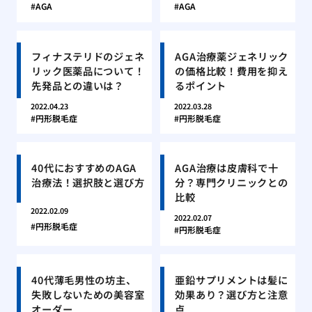
AGA
AGA
フィナステリドのジェネ
AGA治療薬ジェネリック
リック医薬品について！
の価格比較！費用を抑え
先発品との違いは？
るポイント
2022.04.23
2022.03.28
円形脱毛症
円形脱毛症
40代におすすめのAGA
AGA治療は皮膚科で十
治療法！選択肢と選び方
分？専門クリニックとの
比較
2022.02.09
2022.02.07
円形脱毛症
円形脱毛症
40代薄毛男性の坊主、
亜鉛サプリメントは髪に
失敗しないための美容室
効果あり？選び方と注意
オーダー
点