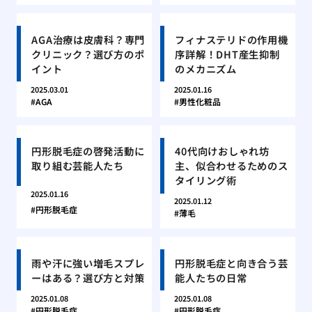
AGA治療は皮膚科？専門
フィナステリドの作用機
クリニック？選び方のポ
序詳解！DHT産生抑制
イント
のメカニズム
2025.03.01
2025.01.16
AGA
男性化粧品
円形脱毛症の啓発活動に
40代向けおしゃれ坊
取り組む芸能人たち
主、似合わせるためのス
タイリング術
2025.01.16
2025.01.12
円形脱毛症
薄毛
雨や汗に強い増毛スプレ
円形脱毛症と向き合う芸
ーはある？選び方と対策
能人たちの日常
2025.01.08
2025.01.08
円形脱毛症
円形脱毛症