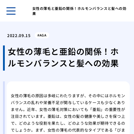
女性の薄毛と亜鉛の関係！ホルモンバランスと髪への効
果
自然
プー
2022.09.15
AGA
ほん
れま
女性の薄毛と亜鉛の関係！ホ
スキ
ルモンバランスと髪への効果
男性
無香
いこ
男の
肌が
女性の薄毛の原因は多岐にわたりますが、その中にはホルモン
ケア
バランスの乱れや栄養不足が関与しているケースも少なくあり
脱毛
ません。近年、女性の薄毛対策においても「亜鉛」の重要性が
薄毛
注目されています。亜鉛は、女性の髪の健康や美しさを保つ上
効で
で、どのような役割を果たし、どのような効果が期待できるの
薄毛
でしょうか。まず、女性の薄毛の代表的なタイプである「びま