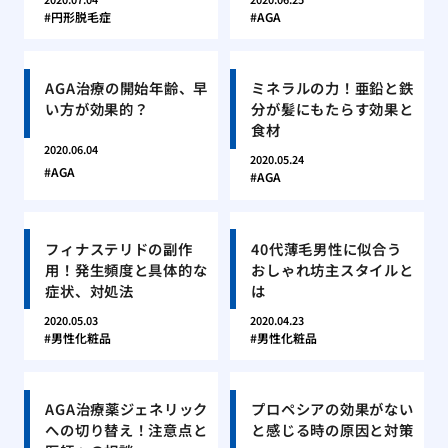
円形脱毛症
AGA
AGA治療の開始年齢、早
ミネラルの力！亜鉛と鉄
い方が効果的？
分が髪にもたらす効果と
食材
2020.06.04
2020.05.24
AGA
AGA
フィナステリドの副作
40代薄毛男性に似合う
用！発生頻度と具体的な
おしゃれ坊主スタイルと
症状、対処法
は
2020.05.03
2020.04.23
男性化粧品
男性化粧品
AGA治療薬ジェネリック
プロペシアの効果がない
への切り替え！注意点と
と感じる時の原因と対策