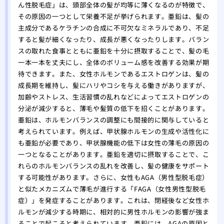
をす
ん性脱毛症」は、頭部全体の髪が均等に薄くなるのが特徴で、
その原因の一つとして栄養不足が挙げられます。亜鉛は、髪の
自分
主成分であるケラチンの合成に不可欠なミネラルであり、不足
れ！
すると髪が細くなったり、成長が悪くなったりします。バラン
薄毛
スの取れた食事とともに亜鉛を十分に摂取することで、髪の毛
院
一本一本を丈夫にし、全体のボリューム感を改善する効果が期
夏場
待できます。また、女性ホルモンであるエストロゲンは、髪の
する
成長期を維持し、髪にハリやコシを与える働きがありますが、
有酸
加齢やストレス、生活習慣の乱れなどによってエストロゲンの
る方
分泌が減少すると、薄毛や髪質の低下を招くことがあります。
あま
亜鉛は、ホルモンバランスの調整にも間接的に関与していると
のは
考えられています。例えば、甲状腺ホルモンの生成や活性化に
大阪
も亜鉛が必要であり、甲状腺機能の低下は女性の薄毛の原因の
一つとなることがあります。亜鉛を適切に摂取することで、こ
リニ
れらのホルモンバランスの乱れを改善し、髪の健康をサポート
版】
する可能性があります。さらに、女性もAGA（男性型脱毛症）
専門
と似たメカニズムで薄毛が進行する「FAGA（女性男性型脱毛
症）」を発症することがあります。これは、閉経後など女性ホ
ルモンが減少する時期に、相対的に男性ホルモンの影響が強ま
ることで起こると考えられています。亜鉛には、AGAの原因と