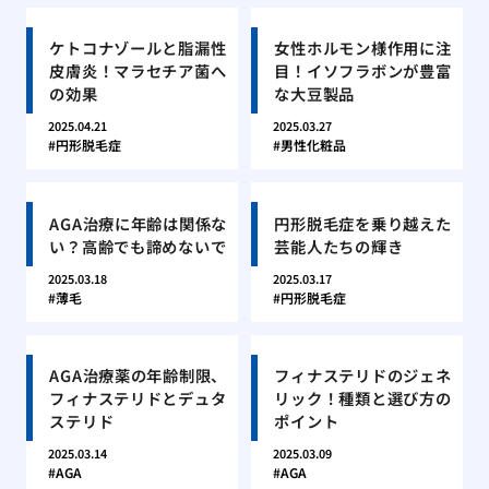
ケトコナゾールと脂漏性
女性ホルモン様作用に注
皮膚炎！マラセチア菌へ
目！イソフラボンが豊富
の効果
な大豆製品
2025.04.21
2025.03.27
円形脱毛症
男性化粧品
AGA治療に年齢は関係な
円形脱毛症を乗り越えた
い？高齢でも諦めないで
芸能人たちの輝き
2025.03.18
2025.03.17
薄毛
円形脱毛症
AGA治療薬の年齢制限、
フィナステリドのジェネ
フィナステリドとデュタ
リック！種類と選び方の
ステリド
ポイント
2025.03.14
2025.03.09
AGA
AGA