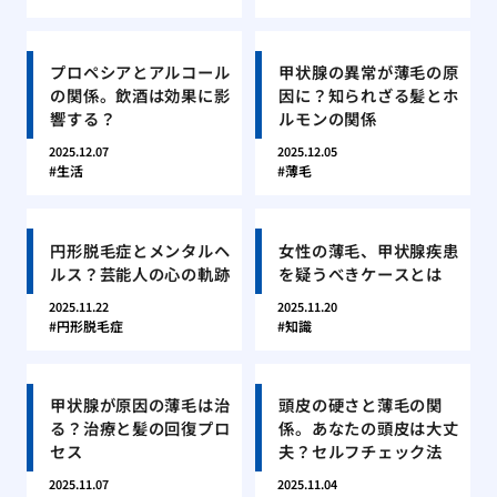
プロペシアとアルコール
甲状腺の異常が薄毛の原
の関係。飲酒は効果に影
因に？知られざる髪とホ
響する？
ルモンの関係
2025.12.07
2025.12.05
生活
薄毛
円形脱毛症とメンタルヘ
女性の薄毛、甲状腺疾患
ルス？芸能人の心の軌跡
を疑うべきケースとは
2025.11.22
2025.11.20
円形脱毛症
知識
甲状腺が原因の薄毛は治
頭皮の硬さと薄毛の関
る？治療と髪の回復プロ
係。あなたの頭皮は大丈
セス
夫？セルフチェック法
2025.11.07
2025.11.04