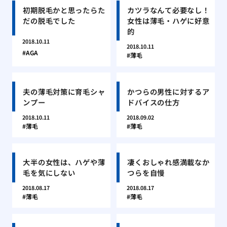
初期脱毛かと思ったらた
カツラなんて必要なし！
だの脱毛でした
女性は薄毛・ハゲに好意
的
2018.10.11
2018.10.11
AGA
薄毛
夫の薄毛対策に育毛シャ
かつらの男性に対するア
ンプー
ドバイスの仕方
2018.10.11
2018.09.02
薄毛
薄毛
大半の女性は、ハゲや薄
凄くおしゃれ感満載なか
毛を気にしない
つらを自慢
2018.08.17
2018.08.17
薄毛
薄毛