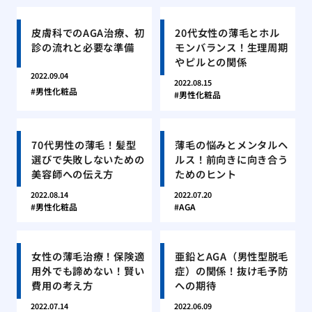
皮膚科でのAGA治療、初
20代女性の薄毛とホル
診の流れと必要な準備
モンバランス！生理周期
やピルとの関係
2022.09.04
2022.08.15
男性化粧品
男性化粧品
70代男性の薄毛！髪型
薄毛の悩みとメンタルヘ
選びで失敗しないための
ルス！前向きに向き合う
美容師への伝え方
ためのヒント
2022.08.14
2022.07.20
男性化粧品
AGA
女性の薄毛治療！保険適
亜鉛とAGA（男性型脱毛
用外でも諦めない！賢い
症）の関係！抜け毛予防
費用の考え方
への期待
2022.07.14
2022.06.09