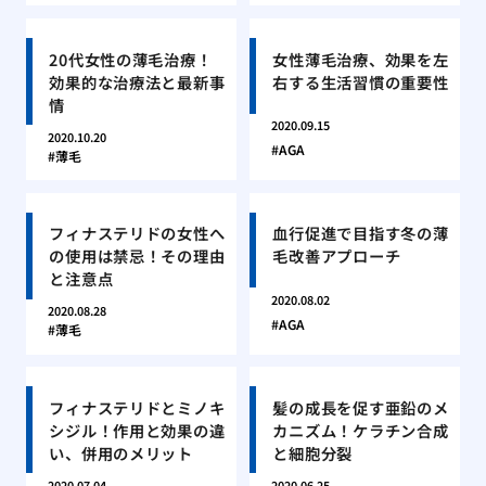
20代女性の薄毛治療！
女性薄毛治療、効果を左
効果的な治療法と最新事
右する生活習慣の重要性
情
2020.09.15
2020.10.20
AGA
薄毛
フィナステリドの女性へ
血行促進で目指す冬の薄
の使用は禁忌！その理由
毛改善アプローチ
と注意点
2020.08.02
2020.08.28
AGA
薄毛
フィナステリドとミノキ
髪の成長を促す亜鉛のメ
シジル！作用と効果の違
カニズム！ケラチン合成
い、併用のメリット
と細胞分裂
2020.07.04
2020.06.25