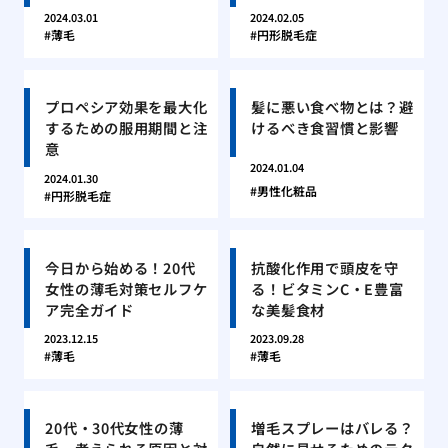
2024.03.01
2024.02.05
薄毛
円形脱毛症
プロペシア効果を最大化
髪に悪い食べ物とは？避
するための服用期間と注
けるべき食習慣と影響
意
2024.01.04
2024.01.30
男性化粧品
円形脱毛症
今日から始める！20代
抗酸化作用で頭皮を守
女性の薄毛対策セルフケ
る！ビタミンC・E豊富
ア完全ガイド
な美髪食材
2023.12.15
2023.09.28
薄毛
薄毛
20代・30代女性の薄
増毛スプレーはバレる？