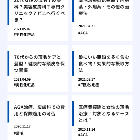
科？美容皮膚科？専門ク
薬・外用薬・その他の治
リニック？どこへ行くべ
療法
き？
2021.04.21
2021.05.07
AGA
男性化粧品
70代からの薄毛ケアと
髪にいい亜鉛を多く含む
髪型！健康的な頭皮を保
食べ物！効果的な摂取方
つ習慣
法
2021.04.09
2021.03.17
男性化粧品
円形脱毛症
AGA治療、皮膚科での費
医療費控除と女性の薄毛
用と保険適用の可否
治療！対象となるケース
とは？
2020.11.17
2020.11.14
薄毛
AGA