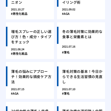
ニオン
イリング術
2021.10.27
2021.09.02
男性化粧品
AGA
増毛スプレーの正しい選
冬の薄毛対策に効果的な
び方！色・成分・タイプ
食事と栄養素とは
をチェック
2021.07.16
2021.08.24
薄毛
男性化粧品
薄毛の悩みにアプロー
薄毛対策の基本！今日か
チ！効果的な頭皮ケア方
らできる生活習慣の見直
法
し
2021.07.15
2021.07.10
AGA
薄毛
20代女性の薄毛！皮膚
薄毛治療の選択肢！内服