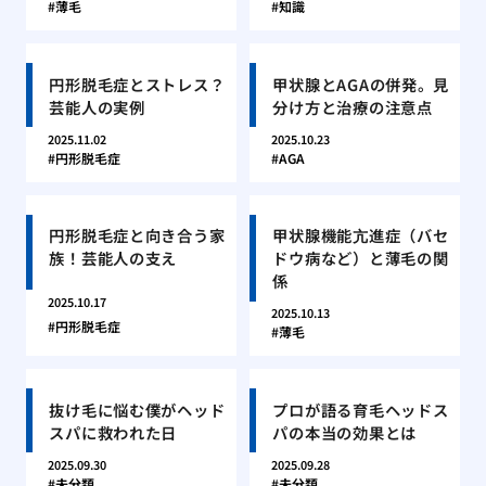
薄毛
知識
円形脱毛症とストレス？
甲状腺とAGAの併発。見
芸能人の実例
分け方と治療の注意点
2025.11.02
2025.10.23
円形脱毛症
AGA
円形脱毛症と向き合う家
甲状腺機能亢進症（バセ
族！芸能人の支え
ドウ病など）と薄毛の関
係
2025.10.17
2025.10.13
円形脱毛症
薄毛
抜け毛に悩む僕がヘッド
プロが語る育毛ヘッドス
スパに救われた日
パの本当の効果とは
2025.09.30
2025.09.28
未分類
未分類