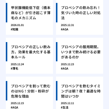
甲状腺機能低下症（橋本
プロペシアの飲み忘れ！
病など）が引き起こす薄
気づいた時の正しい対処
毛のメカニズム
法
2026.01.01
2025.12.31
知識
AGA
プロペシアの正しい飲み
プロペシアの服用期間。
方。効果を最大化する基
いつまで飲み続ける必要
本ルール
があるのか
2025.12.24
2025.12.23
薄毛
AGA
プロペシアを割って飲む
プロペシアを飲むタイミ
のはNG！分割・粉砕が
ングは朝？夜？最適な時
危険な理由
間はいつか
2025.12.15
2025.12.11
AGA
生活