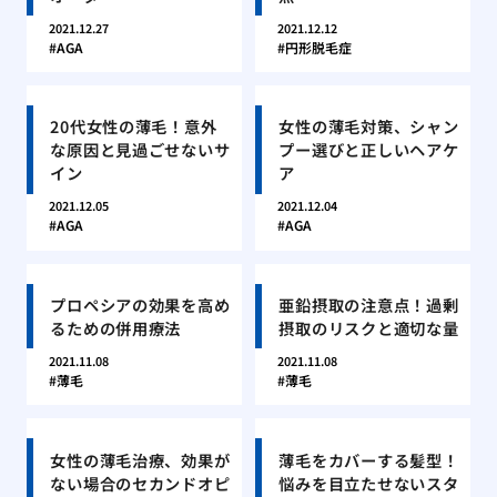
2021.12.27
2021.12.12
AGA
円形脱毛症
20代女性の薄毛！意外
女性の薄毛対策、シャン
な原因と見過ごせないサ
プー選びと正しいヘアケ
イン
ア
2021.12.05
2021.12.04
AGA
AGA
プロペシアの効果を高め
亜鉛摂取の注意点！過剰
るための併用療法
摂取のリスクと適切な量
2021.11.08
2021.11.08
薄毛
薄毛
女性の薄毛治療、効果が
薄毛をカバーする髪型！
ない場合のセカンドオピ
悩みを目立たせないスタ