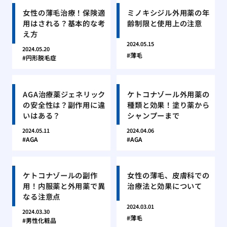
女性の薄毛治療！保険適
ミノキシジル外用薬の年
用はされる？基本的な考
齢制限と使用上の注意
え方
2024.05.15
2024.05.20
薄毛
円形脱毛症
AGA治療薬ジェネリック
ケトコナゾール外用薬の
の安全性は？副作用に違
種類と効果！塗り薬から
いはある？
シャンプーまで
2024.05.11
2024.04.06
AGA
AGA
ケトコナゾールの副作
女性の薄毛、皮膚科での
用！内服薬と外用薬で異
治療法と効果について
なる注意点
2024.03.01
2024.03.30
薄毛
男性化粧品