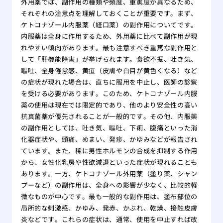
外用薬では、副作用の種類や頻度、重篤度が異なるため、
をす
それぞれの注意点を理解しておくことが重要です。まず、
自分
ケトコナゾール内服薬（経口薬）の副作用についてです。
れ！
内服薬は全身に作用するため、外用薬に比べて副作用が現
薄毛
れやすい傾向があります。最も注意すべき重篤な副作用と
院
して「肝機能障害」が挙げられます。食欲不振、吐き気、
夏場
嘔吐、全身倦怠感、黄疸（皮膚や白目が黄色くなる）など
する
の症状が現れた場合は、直ちに服用を中止し、医師の診察
有酸
を受ける必要があります。このため、ケトコナゾール内服
る方
薬の使用は現在では限定的であり、他のより安全性の高い
抗真菌薬が優先されることが一般的です。その他、内服薬
あま
の副作用としては、吐き気、嘔吐、下痢、腹痛といった消
のは
化器症状や、頭痛、めまい、発疹、かゆみなどが報告され
大阪
ています。また、稀に男性ホルモンの合成を抑制する作用
リニ
から、女性化乳房や性欲減退といった症状が現れることも
版】
あります。一方、ケトコナゾール外用薬（塗り薬、シャン
専門
プーなど）の副作用は、全身への影響が少なく、比較的軽
微なものが中心です。最も一般的な副作用は、塗布部位の
局所的な刺激感、かゆみ、発赤、かぶれ、乾燥、接触皮膚
炎などです。これらの症状は、通常、使用を中止すれば改