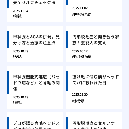
夫？セルフチェック法
2025.11.02
2025.11.04
円形脱毛症
知識
甲状腺とAGAの併発。見
円形脱毛症と向き合う家
分け方と治療の注意点
族！芸能人の支え
2025.10.23
2025.10.17
AGA
円形脱毛症
甲状腺機能亢進症（バセ
抜け毛に悩む僕がヘッド
ドウ病など）と薄毛の関
スパに救われた日
係
2025.09.30
2025.10.13
未分類
薄毛
プロが語る育毛ヘッドス
円形脱毛症とセルフケ
パの本当の効果とは
ア！芸能人の知恵