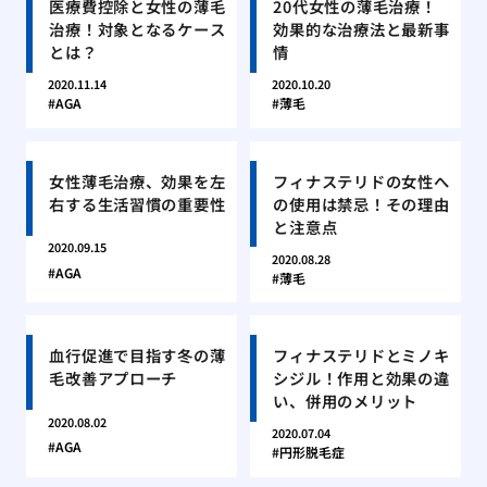
医療費控除と女性の薄毛
20代女性の薄毛治療！
治療！対象となるケース
効果的な治療法と最新事
とは？
情
2020.11.14
2020.10.20
AGA
薄毛
女性薄毛治療、効果を左
フィナステリドの女性へ
右する生活習慣の重要性
の使用は禁忌！その理由
と注意点
2020.09.15
2020.08.28
AGA
薄毛
血行促進で目指す冬の薄
フィナステリドとミノキ
毛改善アプローチ
シジル！作用と効果の違
い、併用のメリット
2020.08.02
2020.07.04
AGA
円形脱毛症