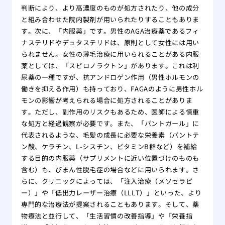
判断により、より高濃度のものが処方されたり、他の成分
と組み合わせた院内製剤が用いられたりすることもありま
す。次に、「内服薬」です。男性のAGA治療薬であるフィ
ナステリドやデュタステリドは、原則として女性には用い
られません。女性の薄毛治療に用いられることがある内服
薬としては、「スピロノラクトン」があります。これは利
尿薬の一種ですが、抗アンドロゲン作用（男性ホルモンの
働きを抑える作用）も持っており、FAGAのように男性ホル
モンの影響が考えられる場合に処方されることがありま
す。ただし、副作用のリスクもあるため、医師による慎重
な処方と経過観察が必要です。また、「パントガール」に
代表されるような、毛髪の成長に必要な栄養素（パントテ
ン酸、ケラチン、L-シスチン、ビタミンB群など）を補給
する目的の内服薬（サプリメントに近い位置づけのものも
含む）も、びまん性脱毛症の場合などに用いられます。さ
らに、クリニックによっては、「注入治療（メソセラピ
ー）」や「低出力レーザー治療（LLLT）」といった、より
専門的な治療法が提案されることもあります。そして、薬
物療法と並行して、「生活習慣の改善指導」や「栄養指