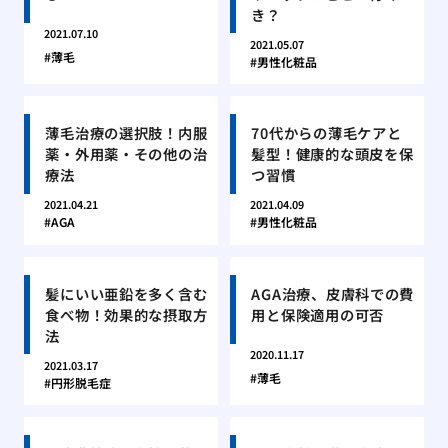
き？
2021.07.10
2021.05.07
薄毛
男性化粧品
薄毛治療の選択肢！内服
70代からの薄毛ケアと
薬・外用薬・その他の治
髪型！健康的な頭皮を保
療法
つ習慣
2021.04.21
2021.04.09
AGA
男性化粧品
髪にいい亜鉛を多く含む
AGA治療、皮膚科での費
食べ物！効果的な摂取方
用と保険適用の可否
法
2020.11.17
2021.03.17
薄毛
円形脱毛症