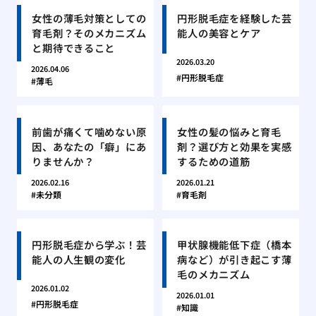
女性の薄毛対策としての
円形脱毛症を経験した芸
育毛剤？そのメカニズム
能人の美容とケア
と期待できること
2026.03.20
2026.04.06
円形脱毛症
薄毛
前歯が痛くて噛めない原
女性の髪の悩みと育毛
因、あなたの「癖」にあ
剤？選び方と効果を実感
りませんか？
するための道筋
2026.02.16
2026.01.21
未分類
育毛剤
円形脱毛症から学ぶ！芸
甲状腺機能低下症（橋本
能人の人生観の変化
病など）が引き起こす薄
毛のメカニズム
2026.01.02
2026.01.01
円形脱毛症
知識