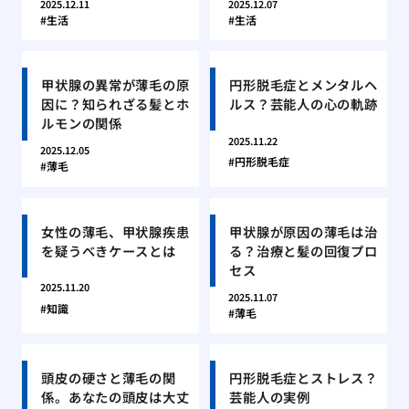
2025.12.11
2025.12.07
生活
生活
甲状腺の異常が薄毛の原
円形脱毛症とメンタルヘ
因に？知られざる髪とホ
ルス？芸能人の心の軌跡
ルモンの関係
2025.11.22
2025.12.05
円形脱毛症
薄毛
女性の薄毛、甲状腺疾患
甲状腺が原因の薄毛は治
を疑うべきケースとは
る？治療と髪の回復プロ
セス
2025.11.20
2025.11.07
知識
薄毛
頭皮の硬さと薄毛の関
円形脱毛症とストレス？
係。あなたの頭皮は大丈
芸能人の実例