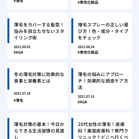
薄毛
男性化粧品
薄毛をカバーする髪型！
増毛スプレーの正しい選
悩みを目立たせないスタ
び方！色・成分・タイプ
イリング術
をチェック
2021.09.02
2021.08.24
AGA
男性化粧品
冬の薄毛対策に効果的な
薄毛の悩みにアプロー
食事と栄養素とは
チ！効果的な頭皮ケア方
法
2021.07.16
2021.07.15
薄毛
AGA
薄毛対策の基本！今日か
20代女性の薄毛！皮膚
らできる生活習慣の見直
科？美容皮膚科？専門ク
し
リニック？どこへ行くべ