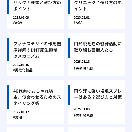
リック！種類と選び方の
クリニック？選び方のポ
ポイント
イント
2025.03.09
2025.03.01
AGA
AGA
フィナステリドの作用機
円形脱毛症の啓発活動に
序詳解！DHT産生抑制
取り組む芸能人たち
のメカニズム
2025.01.16
2025.01.16
円形脱毛症
男性化粧品
40代向けおしゃれ坊
雨や汗に強い増毛スプレ
主、似合わせるためのス
ーはある？選び方と対策
タイリング術
2025.01.08
2025.01.12
円形脱毛症
薄毛