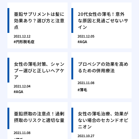
亜鉛サプリメントは髪に
20代女性の薄毛！意外
効果あり？選び方と注意
な原因と見過ごせないサ
点
イン
2021.12.12
2021.12.05
円形脱毛症
AGA
女性の薄毛対策、シャン
プロペシアの効果を高め
プー選びと正しいヘアケ
るための併用療法
ア
2021.11.08
2021.12.04
薄毛
AGA
亜鉛摂取の注意点！過剰
女性の薄毛治療、効果が
摂取のリスクと適切な量
ない場合のセカンドオピ
ニオン
2021.11.08
2021.10.27