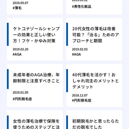
2019.05.07
男性化粧品
薄毛
ケトコナゾールシャンプ
20代女性の薄毛は改善
ーの効果と正しい使い
可能？「治る」ためのア
方！フケ・かゆみ対策
プローチと期間
2019.02.20
2019.02.03
AGA
AGA
未成年者のAGA治療、年
40代薄毛を活かす！お
齢制限と注意すべきこと
しゃれ坊主のメリットと
デメリット
2019.01.05
2018.12.07
円形脱毛症
円形脱毛症
女性の薄毛治療で保険を
初期脱毛かと思ったらた
使うためのステップと注
だの脱毛でした