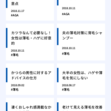
意点
2018.10.11
2018.11.17
AGA
AGA
カツラなんて必要なし！
夫の薄毛対策に育毛シャ
女性は薄毛・ハゲに好意
ンプー
的
2018.10.11
2018.10.11
薄毛
薄毛
かつらの男性に対するア
大半の女性は、ハゲや薄
ドバイスの仕方
毛を気にしない
2018.09.02
2018.08.17
薄毛
薄毛
凄くおしゃれ感満載なか
老けて見える薄毛を改善