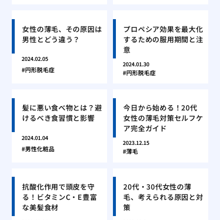
女性の薄毛、その原因は
プロペシア効果を最大化
男性とどう違う？
するための服用期間と注
意
2024.02.05
2024.01.30
円形脱毛症
円形脱毛症
髪に悪い食べ物とは？避
今日から始める！20代
けるべき食習慣と影響
女性の薄毛対策セルフケ
ア完全ガイド
2024.01.04
2023.12.15
男性化粧品
薄毛
抗酸化作用で頭皮を守
20代・30代女性の薄
る！ビタミンC・E豊富
毛、考えられる原因と対
な美髪食材
策