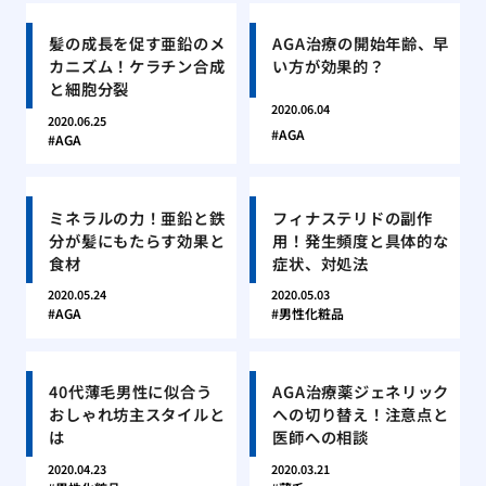
髪の成長を促す亜鉛のメ
AGA治療の開始年齢、早
カニズム！ケラチン合成
い方が効果的？
と細胞分裂
2020.06.04
2020.06.25
AGA
AGA
ミネラルの力！亜鉛と鉄
フィナステリドの副作
分が髪にもたらす効果と
用！発生頻度と具体的な
食材
症状、対処法
2020.05.24
2020.05.03
AGA
男性化粧品
40代薄毛男性に似合う
AGA治療薬ジェネリック
おしゃれ坊主スタイルと
への切り替え！注意点と
は
医師への相談
2020.04.23
2020.03.21