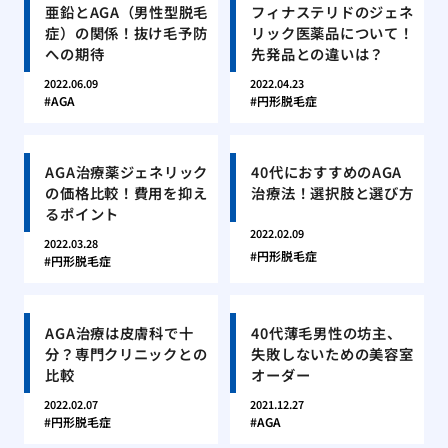
亜鉛とAGA（男性型脱毛
フィナステリドのジェネ
症）の関係！抜け毛予防
リック医薬品について！
への期待
先発品との違いは？
2022.06.09
2022.04.23
AGA
円形脱毛症
AGA治療薬ジェネリック
40代におすすめのAGA
の価格比較！費用を抑え
治療法！選択肢と選び方
るポイント
2022.02.09
2022.03.28
円形脱毛症
円形脱毛症
AGA治療は皮膚科で十
40代薄毛男性の坊主、
分？専門クリニックとの
失敗しないための美容室
比較
オーダー
2022.02.07
2021.12.27
円形脱毛症
AGA