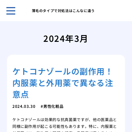
薄毛のタイプで対処法はこんなに違う
自然
プー
2024年3月
ほん
れま
スキ
男性
ケトコナゾールの副作用！
無香
いこ
内服薬と外用薬で異なる注
男の
肌が
意点
ケア
脱毛
2024.03.30
男性化粧品
薄毛
ケトコナゾールは効果的な抗真菌薬ですが、他の医薬品と
効で
同様に副作用が起こる可能性もあります。特に、内服薬と
薄毛