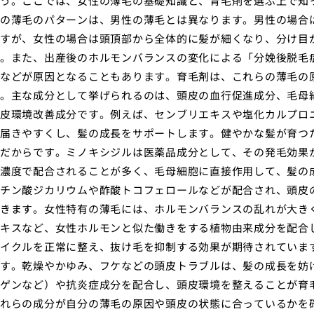
う。ここでは、女性の薄毛の基礎知識と、育毛剤を選ぶ上で知
の薄毛のパターンは、男性の薄毛とは異なります。男性の場合
すが、女性の場合は頭頂部から全体的に髪が細くなり、分け目
。また、出産後のホルモンバランスの変化による「分娩後脱毛
などが原因となることもあります。育毛剤は、これらの薄毛の
。主な成分として挙げられるのは、頭皮の血行促進成分、毛母
皮環境改善成分です。例えば、センブリエキスや塩化カルプロ
届きやすくし、髪の成長をサポートします。健やかな髪が育つ
だからです。ミノキシジルは医薬品成分として、その発毛効果
濃度で配合されることが多く、毛母細胞に直接作用して、髪の
チン酸ジカリウムや酢酸トコフェロールなどが配合され、頭皮
きます。女性特有の薄毛には、ホルモンバランスの乱れが大き
キスなど、女性ホルモンと似た働きをする植物由来成分を配合
イクルを正常に整え、抜け毛を抑制する効果が期待されていま
す。乾燥やかゆみ、フケなどの頭皮トラブルは、髪の成長を妨
ゲンなど）や抗炎症成分を配合し、頭皮環境を整えることが育
れらの成分が自分の薄毛の原因や頭皮の状態に合っているかを