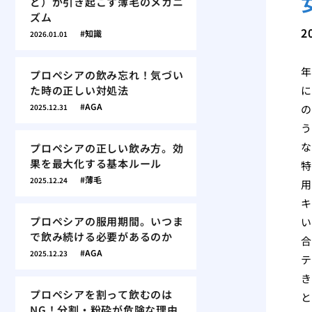
ど）が引き起こす薄毛のメカニ
ズム
2
知識
2026.01.01
年
プロペシアの飲み忘れ！気づい
た時の正しい対処法
に
AGA
2025.12.31
の
う
な
プロペシアの正しい飲み方。効
果を最大化する基本ルール
特
薄毛
2025.12.24
用
キ
プロペシアの服用期間。いつま
い
で飲み続ける必要があるのか
合
AGA
2025.12.23
テ
き
プロペシアを割って飲むのは
と
NG！分割・粉砕が危険な理由