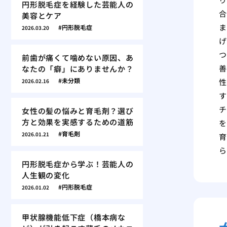
円形脱毛症を経験した芸能人の
合
美容とケア
ま
円形脱毛症
2026.03.20
げ
つ
前歯が痛くて噛めない原因、あ
善
なたの「癖」にありませんか？
未分類
性
2026.02.16
す
チ
女性の髪の悩みと育毛剤？選び
方と効果を実感するための道筋
を
育毛剤
2026.01.21
育
ら
円形脱毛症から学ぶ！芸能人の
人生観の変化
円形脱毛症
2026.01.02
甲状腺機能低下症（橋本病な