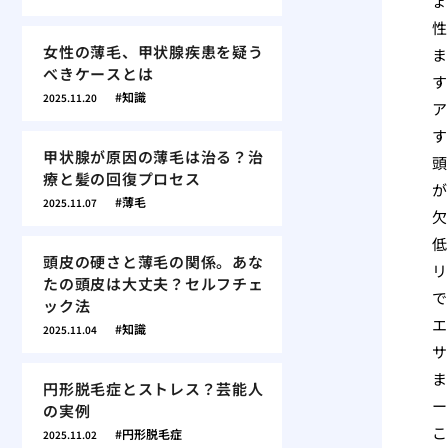
ょ
性
女性の薄毛、甲状腺疾患を疑う
ま
べきケースとは
す
知識
2025.11.20
ア
す
甲状腺が原因の薄毛は治る？治
頭
療と髪の回復プロセス
が
薄毛
2025.11.07
欠
低
頭皮の硬さと薄毛の関係。あな
リ
たの頭皮は大丈夫？セルフチェ
で
ック法
エ
知識
2025.11.04
サ
ま
円形脱毛症とストレス？芸能人
ー
の実例
こ
円形脱毛症
2025.11.02