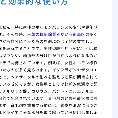
と効果的な使い方
ません。特に産後のホルモンバランスの変化や更年期
す。そんな時、
人気の蜂駆除業者がいる都島区の
多く
中から自分に合ったものを選ぶのは至難の業でしょ
を理解することです。男性型脱毛症（AGA）とは異
ムダウンや、頭頂部の分け目が目立つようになるのが
ーチで開発されています。例えば、女性ホルモン様作
いたものが多く見られます。イソフラボンやザクロエ
とで、ヘアサイクルの乱れを整える効果が期待されて
ている成分ですが、女性用としては比較的低濃度で配
リチルリチン酸ジカリウム、パントテニルエチルエー
目的で配合されています。育毛剤の効果を最大限に引
まず、育毛剤を塗布する前には、頭皮を清潔に保つこ
ルドライで余分な水分を取り除いてから使用しましょ