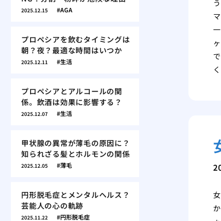
う
AGA
2025.12.15
マ
一
プロペシアを飲むタイミングは
ヶ
朝？夜？最適な時間はいつか
で
生活
2025.12.11
く
プロペシアとアルコールの関
係。飲酒は効果に影響する？
生活
2025.12.07
甲状腺の異常が薄毛の原因に？
知られざる髪とホルモンの関係
薄毛
2
2025.12.05
円形脱毛症とメンタルヘルス？
女
芸能人の心の軌跡
か
円形脱毛症
2025.11.22