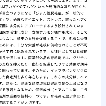
っておきたいポイントについて解説します。まず、女
はM字ハゲやO字ハゲといった局所的な薄毛が目立ち
が目立つようになる「びまん性脱毛症」が一般的で
症」や、過度なダイエット、ストレス、誤ったヘアケ
原因に多角的にアプローチするよう設計されていま
細胞の活性化成分、女性ホルモン様作用成分、そして
ニウムは、頭皮の血行を促進することで、毛根に栄養
ためには、十分な栄養が毛根に供給されることが不可
が科学的に認められています。女性用としては比較的
成長を促します。医薬部外品の育毛剤では、グリチル
の炎症を抑えたり、血行を促進したりする効果が期待
く関わっています。そのため、イソフラボンやザクロ
した育毛剤も多く存在します。これらの成分は、ヘア
す。さらに、健康な頭皮環境は健康な髪の土台となり
げる原因となるため、保湿成分（ヒアルロン酸、コラ
毛剤の重要な役割の一つです。育毛剤を選ぶ際には、
確認することが大切です。