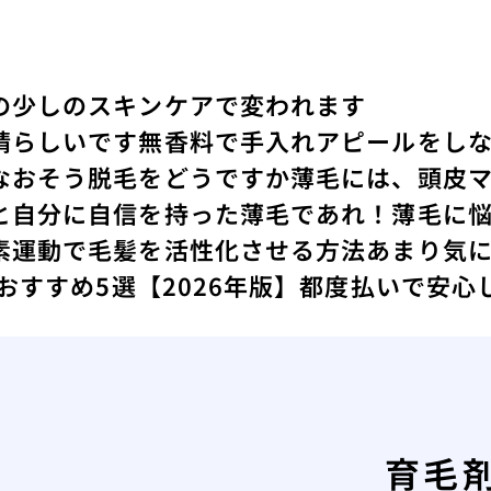
の少しのスキンケアで変われます
晴らしいです
無香料で手入れアピールをし
なおそう
脱毛をどうですか
薄毛には、頭皮
と
自分に自信を持った薄毛であれ！
薄毛に
素運動で毛髪を活性化させる方法
あまり気
 おすすめ5選【2026年版】都度払いで安
育毛