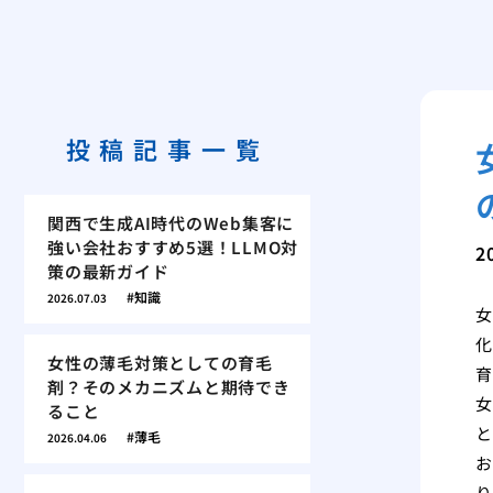
投稿記事一覧
関西で生成AI時代のWeb集客に
強い会社おすすめ5選！LLMO対
2
策の最新ガイド
知識
2026.07.03
女
化
女性の薄毛対策としての育毛
育
剤？そのメカニズムと期待でき
女
ること
と
薄毛
2026.04.06
お
り