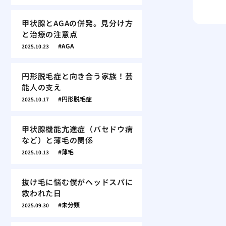
甲状腺とAGAの併発。見分け方
と治療の注意点
AGA
2025.10.23
円形脱毛症と向き合う家族！芸
能人の支え
円形脱毛症
2025.10.17
甲状腺機能亢進症（バセドウ病
など）と薄毛の関係
薄毛
2025.10.13
抜け毛に悩む僕がヘッドスパに
救われた日
未分類
2025.09.30