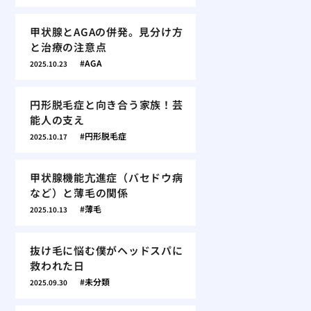
甲状腺とAGAの併発。見分け方
と治療の注意点
AGA
2025.10.23
円形脱毛症と向き合う家族！芸
能人の支え
円形脱毛症
2025.10.17
甲状腺機能亢進症（バセドウ病
など）と薄毛の関係
薄毛
2025.10.13
抜け毛に悩む僕がヘッドスパに
救われた日
未分類
2025.09.30