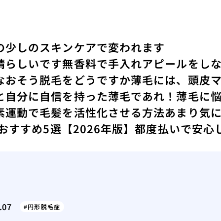
の少しのスキンケアで変われます
晴らしいです
無香料で手入れアピールをし
なおそう
脱毛をどうですか
薄毛には、頭皮
と
自分に自信を持った薄毛であれ！
薄毛に
素運動で毛髪を活性化させる方法
あまり気
 おすすめ5選【2026年版】都度払いで安
.07
円形脱毛症