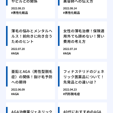
やピルとの関係
美容師への伝え方
2022.08.15
2022.08.14
男性化粧品
男性化粧品
薄毛の悩みとメンタルヘ
女性の薄毛治療！保険適
ルス！前向きに向き合う
用外でも諦めない！賢い
ためのヒント
費用の考え方
2022.07.20
2022.07.14
AGA
AGA
亜鉛とAGA（男性型脱毛
フィナステリドのジェネ
症）の関係！抜け毛予防
リック医薬品について！
への期待
先発品との違いは？
2022.06.09
2022.04.23
AGA
円形脱毛症
AGA治療薬ジェネリック
40代におすすめのAGA