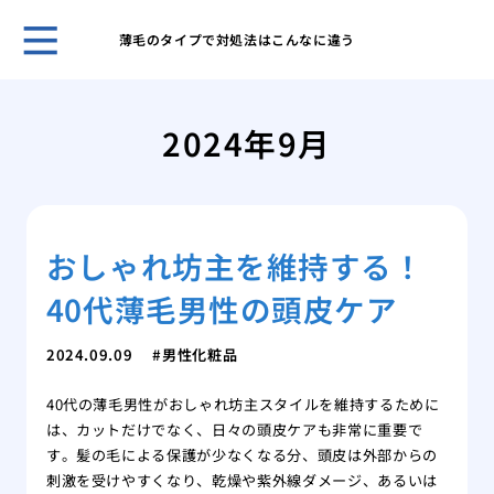
薄毛のタイプで対処法はこんなに違う
自然
プー
2024年9月
ほん
れま
スキ
男性
おしゃれ坊主を維持する！
無香
いこ
40代薄毛男性の頭皮ケア
男の
肌が
2024.09.09
男性化粧品
ケア
脱毛
40代の薄毛男性がおしゃれ坊主スタイルを維持するために
薄毛
は、カットだけでなく、日々の頭皮ケアも非常に重要で
効で
す。髪の毛による保護が少なくなる分、頭皮は外部からの
薄毛
刺激を受けやすくなり、乾燥や紫外線ダメージ、あるいは