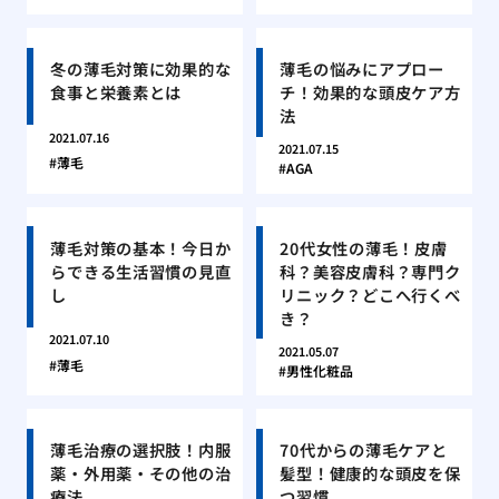
冬の薄毛対策に効果的な
薄毛の悩みにアプロー
食事と栄養素とは
チ！効果的な頭皮ケア方
法
2021.07.16
2021.07.15
薄毛
AGA
薄毛対策の基本！今日か
20代女性の薄毛！皮膚
らできる生活習慣の見直
科？美容皮膚科？専門ク
し
リニック？どこへ行くべ
き？
2021.07.10
2021.05.07
薄毛
男性化粧品
薄毛治療の選択肢！内服
70代からの薄毛ケアと
薬・外用薬・その他の治
髪型！健康的な頭皮を保
療法
つ習慣