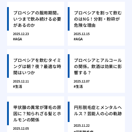
プロペシアの服用期間。
プロペシアを割って飲む
いつまで飲み続ける必要
のはNG！分割・粉砕が
があるのか
危険な理由
2025.12.23
2025.12.15
AGA
AGA
プロペシアを飲むタイミ
プロペシアとアルコール
ングは朝？夜？最適な時
の関係。飲酒は効果に影
間はいつか
響する？
2025.12.11
2025.12.07
生活
生活
甲状腺の異常が薄毛の原
円形脱毛症とメンタルヘ
因に？知られざる髪とホ
ルス？芸能人の心の軌跡
ルモンの関係
2025.11.22
2025.12.05
円形脱毛症