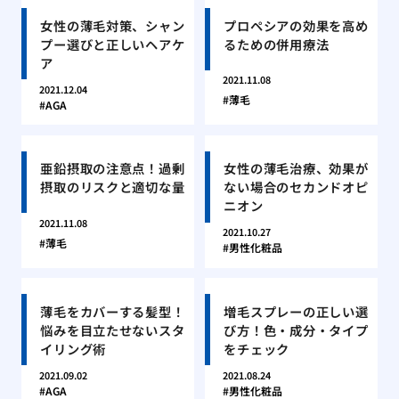
女性の薄毛対策、シャン
プロペシアの効果を高め
プー選びと正しいヘアケ
るための併用療法
ア
2021.11.08
2021.12.04
薄毛
AGA
亜鉛摂取の注意点！過剰
女性の薄毛治療、効果が
摂取のリスクと適切な量
ない場合のセカンドオピ
ニオン
2021.11.08
2021.10.27
薄毛
男性化粧品
薄毛をカバーする髪型！
増毛スプレーの正しい選
悩みを目立たせないスタ
び方！色・成分・タイプ
イリング術
をチェック
2021.09.02
2021.08.24
AGA
男性化粧品