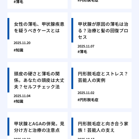
薄毛
女性の薄毛、甲状腺疾患
甲状腺が原因の薄毛は治
を疑うべきケースとは
る？治療と髪の回復プロ
セス
2025.11.20
2025.11.07
知識
薄毛
頭皮の硬さと薄毛の関
円形脱毛症とストレス？
係。あなたの頭皮は大丈
芸能人の実例
夫？セルフチェック法
2025.11.02
2025.11.04
円形脱毛症
知識
甲状腺とAGAの併発。見
円形脱毛症と向き合う家
分け方と治療の注意点
族！芸能人の支え