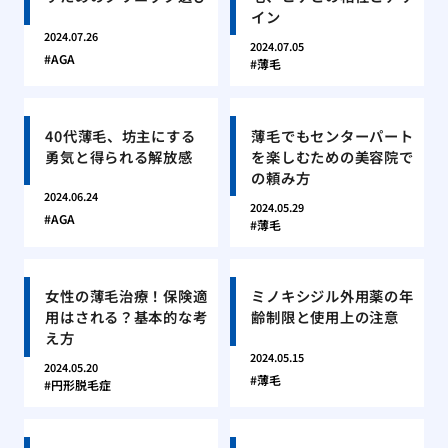
イン
2024.07.26
2024.07.05
AGA
薄毛
40代薄毛、坊主にする
薄毛でもセンターパート
勇気と得られる解放感
を楽しむための美容院で
の頼み方
2024.06.24
2024.05.29
AGA
薄毛
女性の薄毛治療！保険適
ミノキシジル外用薬の年
用はされる？基本的な考
齢制限と使用上の注意
え方
2024.05.15
2024.05.20
薄毛
円形脱毛症