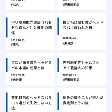
2025.10.23
2025.10.17
AGA
円形脱毛症
甲状腺機能亢進症（バセ
抜け毛に悩む僕がヘッド
ドウ病など）と薄毛の関
スパに救われた日
係
2025.09.30
2025.10.13
未分類
薄毛
プロが語る育毛ヘッドス
円形脱毛症とセルフケ
パの本当の効果とは
ア！芸能人の知恵
2025.09.28
2025.09.21
未分類
円形脱毛症
育毛目的のヘッドスパサ
悩みの違う二人が選んだ
ロン選びで失敗しない方
育毛剤とその後
法