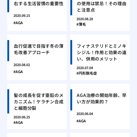
右する生活習慣の重要性
の使用は禁忌！その理由
と注意点
2020.09.15
2020.08.28
AGA
薄毛
血行促進で目指す冬の薄
フィナステリドとミノキ
毛改善アプローチ
シジル！作用と効果の違
い、併用のメリット
2020.08.02
2020.07.04
AGA
円形脱毛症
髪の成長を促す亜鉛のメ
AGA治療の開始年齢、早
カニズム！ケラチン合成
い方が効果的？
と細胞分裂
2020.06.04
2020.06.25
AGA
AGA