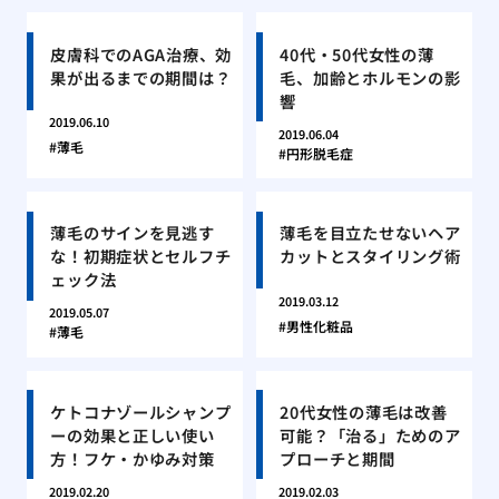
皮膚科でのAGA治療、効
40代・50代女性の薄
果が出るまでの期間は？
毛、加齢とホルモンの影
響
2019.06.10
2019.06.04
薄毛
円形脱毛症
薄毛のサインを見逃す
薄毛を目立たせないヘア
な！初期症状とセルフチ
カットとスタイリング術
ェック法
2019.03.12
2019.05.07
男性化粧品
薄毛
ケトコナゾールシャンプ
20代女性の薄毛は改善
ーの効果と正しい使い
可能？「治る」ためのア
方！フケ・かゆみ対策
プローチと期間
2019.02.20
2019.02.03