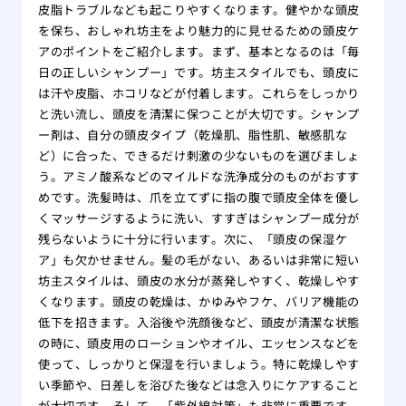
をす
皮脂トラブルなども起こりやすくなります。健やかな頭皮
を保ち、おしゃれ坊主をより魅力的に見せるための頭皮ケ
自分
アのポイントをご紹介します。まず、基本となるのは「毎
れ！
日の正しいシャンプー」です。坊主スタイルでも、頭皮に
薄毛
は汗や皮脂、ホコリなどが付着します。これらをしっかり
院
と洗い流し、頭皮を清潔に保つことが大切です。シャンプ
夏場
ー剤は、自分の頭皮タイプ（乾燥肌、脂性肌、敏感肌な
する
ど）に合った、できるだけ刺激の少ないものを選びましょ
有酸
う。アミノ酸系などのマイルドな洗浄成分のものがおすす
る方
めです。洗髪時は、爪を立てずに指の腹で頭皮全体を優し
あま
くマッサージするように洗い、すすぎはシャンプー成分が
のは
残らないように十分に行います。次に、「頭皮の保湿ケ
大阪
ア」も欠かせません。髪の毛がない、あるいは非常に短い
リニ
坊主スタイルは、頭皮の水分が蒸発しやすく、乾燥しやす
くなります。頭皮の乾燥は、かゆみやフケ、バリア機能の
版】
低下を招きます。入浴後や洗顔後など、頭皮が清潔な状態
専門
の時に、頭皮用のローションやオイル、エッセンスなどを
使って、しっかりと保湿を行いましょう。特に乾燥しやす
い季節や、日差しを浴びた後などは念入りにケアすること
が大切です。そして、「紫外線対策」も非常に重要です。