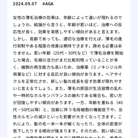
2024.09.07
AGA
女性の薄毛治療の効果は、年齢によって違いが現れるので
しょうか。結論から言うと、年齢が若いほど、治療への反
応性が良く、効果を実感しやすい傾向があると言えます。
しかし、高齢であっても、適切な治療を行えば、薄毛の進
行抑制やある程度の改善は期待できます。諦める必要はあ
りません。若い年齢（20代・30代など）で薄毛治療を開始
した場合、毛根の活力がまだ比較的残っていることが多
く、細胞の再生能力も高いため、治療薬（ミノキシジル外
用薬など）に対する反応が良い傾向があります。ヘアサイ
クルを正常化させ、新しい髪の成長を促す効果が現れやす
いと言えるでしょう。また、薄毛の原因が生活習慣の乱れ
や一時的なホルモンバランスの崩れである場合も、若い方
が回復しやすい傾向があります。一方、年齢を重ねる（40
代・50代以降）と、加齢に伴う毛母細胞の機能低下や、女
性ホルモンの減少といった影響が大きくなってきます。こ
れにより、髪の毛一本一本が細くなったり、全体の密度が
低下したりする傾向が強まります。そのため、若い頃に比
べて、治療効果が現れるまでに時間がかかったり、改善の