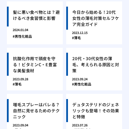
髪に悪い食べ物とは？避
今日から始める！20代
けるべき食習慣と影響
女性の薄毛対策セルフケ
ア完全ガイド
2024.01.04
2023.12.15
男性化粧品
薄毛
抗酸化作用で頭皮を守
20代・30代女性の薄
る！ビタミンC・E豊富
毛、考えられる原因と対
な美髪食材
策
2023.09.28
2023.09.24
薄毛
男性化粧品
増毛スプレーはバレる？
デュタステリドのジェネ
自然に見せるためのテク
リックも登場！その効果
ニック
と特徴
2023.09.04
2023.07.26