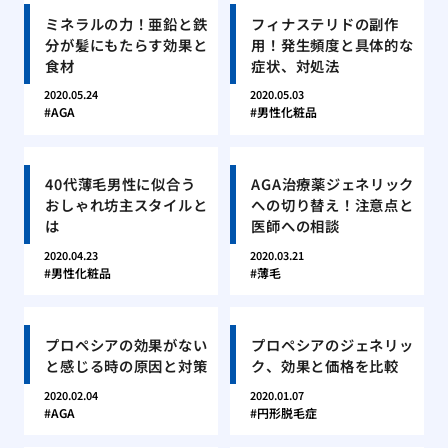
ミネラルの力！亜鉛と鉄
フィナステリドの副作
分が髪にもたらす効果と
用！発生頻度と具体的な
食材
症状、対処法
2020.05.24
2020.05.03
AGA
男性化粧品
40代薄毛男性に似合う
AGA治療薬ジェネリック
おしゃれ坊主スタイルと
への切り替え！注意点と
は
医師への相談
2020.04.23
2020.03.21
男性化粧品
薄毛
プロペシアの効果がない
プロペシアのジェネリッ
と感じる時の原因と対策
ク、効果と価格を比較
2020.02.04
2020.01.07
AGA
円形脱毛症