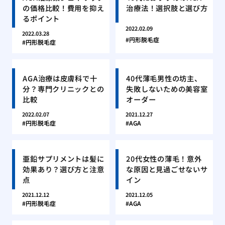
の価格比較！費用を抑え
治療法！選択肢と選び方
るポイント
2022.02.09
2022.03.28
円形脱毛症
円形脱毛症
AGA治療は皮膚科で十
40代薄毛男性の坊主、
分？専門クリニックとの
失敗しないための美容室
比較
オーダー
2022.02.07
2021.12.27
円形脱毛症
AGA
亜鉛サプリメントは髪に
20代女性の薄毛！意外
効果あり？選び方と注意
な原因と見過ごせないサ
点
イン
2021.12.12
2021.12.05
円形脱毛症
AGA