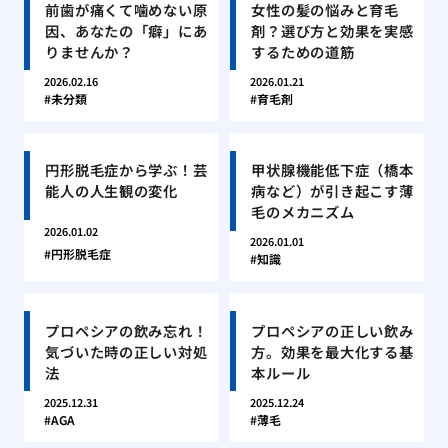
前歯が痛くて噛めない原
女性の髪の悩みと育毛
因、あなたの「癖」にあ
剤？選び方と効果を実感
りませんか？
するための道筋
2026.02.16
2026.01.21
未分類
育毛剤
円形脱毛症から学ぶ！芸
甲状腺機能低下症（橋本
能人の人生観の変化
病など）が引き起こす薄
毛のメカニズム
2026.01.02
2026.01.01
円形脱毛症
知識
プロペシアの飲み忘れ！
プロペシアの正しい飲み
気づいた時の正しい対処
方。効果を最大化する基
法
本ルール
2025.12.31
2025.12.24
AGA
薄毛