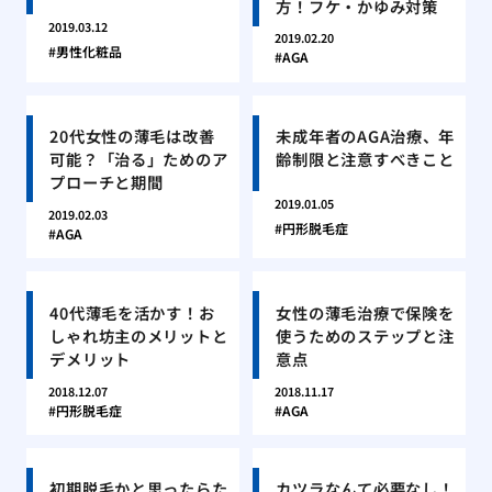
方！フケ・かゆみ対策
2019.03.12
2019.02.20
男性化粧品
AGA
20代女性の薄毛は改善
未成年者のAGA治療、年
可能？「治る」ためのア
齢制限と注意すべきこと
プローチと期間
2019.01.05
2019.02.03
円形脱毛症
AGA
40代薄毛を活かす！お
女性の薄毛治療で保険を
しゃれ坊主のメリットと
使うためのステップと注
デメリット
意点
2018.12.07
2018.11.17
円形脱毛症
AGA
初期脱毛かと思ったらた
カツラなんて必要なし！