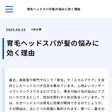
育毛ヘッドスパが髪の悩みに効く理由
自然
プー
2025.08.15
未分類
ほん
れま
育毛ヘッドスパが髪の悩みに
スキ
効く理由
男性
無香
いこ
男の
肌が
最近、美容室や専門サロンで「育毛」や「スカルプケア」を目
ケア
的としたヘッドスパが注目を集めています。心地よいマッサー
脱毛
ジでリラックスできるだけでなく、薄毛や抜け毛の悩みにアプ
薄毛
ローチできるとして、性別を問わず人気が高まっています。で
効で
は、なぜヘッドスパは育毛に効果が期待できるのでしょうか。
薄毛
その理由は、主に三つの側面に集約されます。第一に、最大の