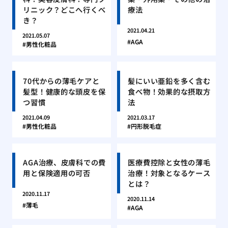
リニック？どこへ行くべ
療法
き？
2021.04.21
2021.05.07
AGA
男性化粧品
70代からの薄毛ケアと
髪にいい亜鉛を多く含む
髪型！健康的な頭皮を保
食べ物！効果的な摂取方
つ習慣
法
2021.04.09
2021.03.17
男性化粧品
円形脱毛症
AGA治療、皮膚科での費
医療費控除と女性の薄毛
用と保険適用の可否
治療！対象となるケース
とは？
2020.11.17
2020.11.14
薄毛
AGA