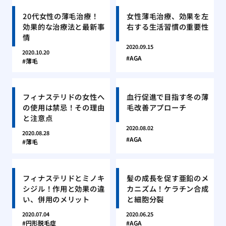
20代女性の薄毛治療！
女性薄毛治療、効果を左
効果的な治療法と最新事
右する生活習慣の重要性
情
2020.09.15
2020.10.20
AGA
薄毛
フィナステリドの女性へ
血行促進で目指す冬の薄
の使用は禁忌！その理由
毛改善アプローチ
と注意点
2020.08.02
2020.08.28
AGA
薄毛
フィナステリドとミノキ
髪の成長を促す亜鉛のメ
シジル！作用と効果の違
カニズム！ケラチン合成
い、併用のメリット
と細胞分裂
2020.07.04
2020.06.25
円形脱毛症
AGA