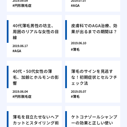
2019.09.09
2019.07.07
円形脱毛症
AGA
40代薄毛男性の坊主、
皮膚科でのAGA治療、効
周囲のリアルな女性の目
果が出るまでの期間は？
線
2019.06.10
2019.06.17
薄毛
AGA
40代・50代女性の薄
薄毛のサインを見逃す
毛、加齢とホルモンの影
な！初期症状とセルフチ
響
ェック法
2019.06.04
2019.05.07
円形脱毛症
薄毛
薄毛を目立たせないヘア
ケトコナゾールシャンプ
カットとスタイリング術
ーの効果と正しい使い