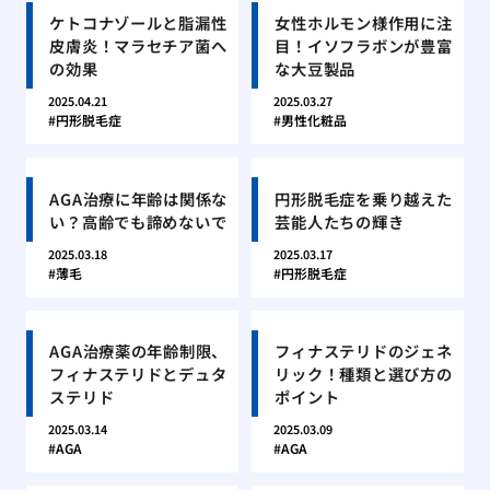
ケトコナゾールと脂漏性
女性ホルモン様作用に注
皮膚炎！マラセチア菌へ
目！イソフラボンが豊富
の効果
な大豆製品
2025.04.21
2025.03.27
円形脱毛症
男性化粧品
AGA治療に年齢は関係な
円形脱毛症を乗り越えた
い？高齢でも諦めないで
芸能人たちの輝き
2025.03.18
2025.03.17
薄毛
円形脱毛症
AGA治療薬の年齢制限、
フィナステリドのジェネ
フィナステリドとデュタ
リック！種類と選び方の
ステリド
ポイント
2025.03.14
2025.03.09
AGA
AGA