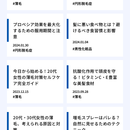
薄毛
円形脱毛症
プロペシア効果を最大化
髪に悪い食べ物とは？避
するための服用期間と注
けるべき食習慣と影響
意
2024.01.04
2024.01.30
男性化粧品
円形脱毛症
今日から始める！20代
抗酸化作用で頭皮を守
女性の薄毛対策セルフケ
る！ビタミンC・E豊富
ア完全ガイド
な美髪食材
2023.12.15
2023.09.28
薄毛
薄毛
20代・30代女性の薄
増毛スプレーはバレる？
毛、考えられる原因と対
自然に見せるためのテク
策
ニック