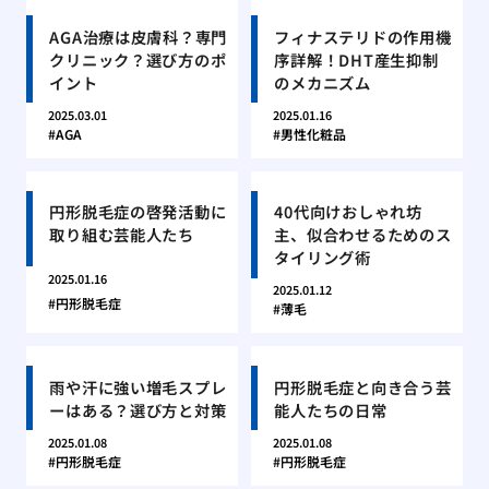
AGA治療は皮膚科？専門
フィナステリドの作用機
クリニック？選び方のポ
序詳解！DHT産生抑制
イント
のメカニズム
2025.03.01
2025.01.16
AGA
男性化粧品
円形脱毛症の啓発活動に
40代向けおしゃれ坊
取り組む芸能人たち
主、似合わせるためのス
タイリング術
2025.01.16
2025.01.12
円形脱毛症
薄毛
雨や汗に強い増毛スプレ
円形脱毛症と向き合う芸
ーはある？選び方と対策
能人たちの日常
2025.01.08
2025.01.08
円形脱毛症
円形脱毛症