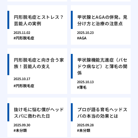
円形脱毛症とストレス？
甲状腺とAGAの併発。見
芸能人の実例
分け方と治療の注意点
2025.11.02
2025.10.23
円形脱毛症
AGA
円形脱毛症と向き合う家
甲状腺機能亢進症（バセ
族！芸能人の支え
ドウ病など）と薄毛の関
係
2025.10.17
2025.10.13
円形脱毛症
薄毛
抜け毛に悩む僕がヘッド
プロが語る育毛ヘッドス
スパに救われた日
パの本当の効果とは
2025.09.30
2025.09.28
未分類
未分類