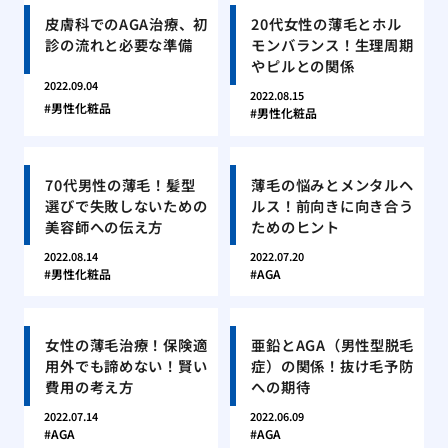
皮膚科でのAGA治療、初
20代女性の薄毛とホル
診の流れと必要な準備
モンバランス！生理周期
やピルとの関係
2022.09.04
2022.08.15
男性化粧品
男性化粧品
70代男性の薄毛！髪型
薄毛の悩みとメンタルヘ
選びで失敗しないための
ルス！前向きに向き合う
美容師への伝え方
ためのヒント
2022.08.14
2022.07.20
男性化粧品
AGA
女性の薄毛治療！保険適
亜鉛とAGA（男性型脱毛
用外でも諦めない！賢い
症）の関係！抜け毛予防
費用の考え方
への期待
2022.07.14
2022.06.09
AGA
AGA