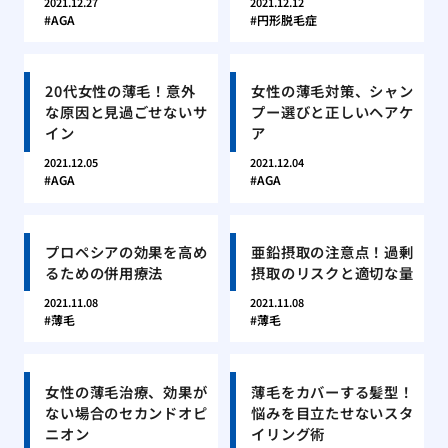
2021.12.27
2021.12.12
AGA
円形脱毛症
20代女性の薄毛！意外
女性の薄毛対策、シャン
な原因と見過ごせないサ
プー選びと正しいヘアケ
イン
ア
2021.12.05
2021.12.04
AGA
AGA
プロペシアの効果を高め
亜鉛摂取の注意点！過剰
るための併用療法
摂取のリスクと適切な量
2021.11.08
2021.11.08
薄毛
薄毛
女性の薄毛治療、効果が
薄毛をカバーする髪型！
ない場合のセカンドオピ
悩みを目立たせないスタ
ニオン
イリング術