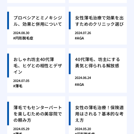
プロペシアとミノキシジ
女性薄毛治療で効果を出
ル、効果と併用について
すためのクリニック選び
2024.08.30
2024.07.26
円形脱毛症
AGA
おしゃれ坊主40代薄
40代薄毛、坊主にする
毛、ヒゲとの相性とデザ
勇気と得られる解放感
イン
2024.06.24
2024.07.05
AGA
薄毛
薄毛でもセンターパート
女性の薄毛治療！保険適
を楽しむための美容院で
用はされる？基本的な考
の頼み方
え方
2024.05.29
2024.05.20
薄毛
円形脱毛症