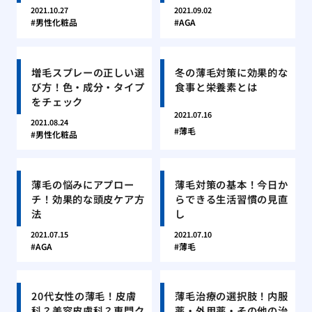
2021.10.27
2021.09.02
男性化粧品
AGA
増毛スプレーの正しい選
冬の薄毛対策に効果的な
び方！色・成分・タイプ
食事と栄養素とは
をチェック
2021.07.16
2021.08.24
薄毛
男性化粧品
薄毛の悩みにアプロー
薄毛対策の基本！今日か
チ！効果的な頭皮ケア方
らできる生活習慣の見直
法
し
2021.07.15
2021.07.10
AGA
薄毛
20代女性の薄毛！皮膚
薄毛治療の選択肢！内服
科？美容皮膚科？専門ク
薬・外用薬・その他の治