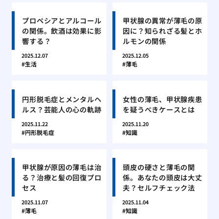
プロペシアとアルコール
甲状腺の異常が薄毛の原
の関係。飲酒は効果に影
因に？知られざる髪とホ
響する？
ルモンの関係
2025.12.07
2025.12.05
生活
薄毛
円形脱毛症とメンタルヘ
女性の薄毛、甲状腺疾患
ルス？芸能人の心の軌跡
を疑うべきケースとは
2025.11.22
2025.11.20
円形脱毛症
知識
甲状腺が原因の薄毛は治
頭皮の硬さと薄毛の関
る？治療と髪の回復プロ
係。あなたの頭皮は大丈
セス
夫？セルフチェック法
2025.11.07
2025.11.04
薄毛
知識