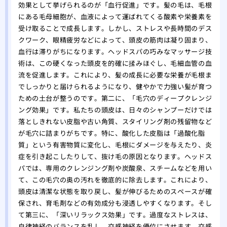
をす
効果として挙げられるのが「血行促進」です。髪の毛は、毛根
にある毛母細胞が、血液によって運ばれてくる酸素や栄養素を
自分
受け取ることで成長します。しかし、ストレスや長時間のデス
れ！
クワーク、眼精疲労などによって、頭皮の筋肉は凝り固まり、
薄毛
血行は滞りがちになります。ヘッドスパの巧みなマッサージ技
院
術は、この硬くなった頭皮を的確に揉みほぐし、毛細血管の血
夏場
流を促進します。これにより、髪の成長に必要な栄養が毛根ま
する
でしっかりと届けられるようになり、健やかで力強い髪が育つ
有酸
ための土台が整うのです。第二に、「毛穴のディープクレンジ
る方
ング効果」です。私たちの頭皮は、日々のシャンプーだけでは
あま
落としきれない皮脂や古い角質、スタイリング剤の残留物など
のは
が毛穴に詰まりがちです。特に、酸化した皮脂は「過酸化脂
大阪
質」という有害物質に変化し、毛根にダメージを与えたり、炎
症を引き起こしたりして、抜け毛の原因となります。ヘッドス
リニ
パでは、専用のクレンジング剤や炭酸泉、スチームなどを用い
版】
て、この毛穴の奥の汚れを徹底的に除去します。これにより、
専門
頭皮は清潔な状態を取り戻し、髪が伸びるためのスペースが確
保され、育毛剤などの有効成分も浸透しやすくなります。そし
て第三に、「深いリラックス効果」です。過度なストレスは、
自律神経のバランスを乱し、交感神経を優位にさせます。交感