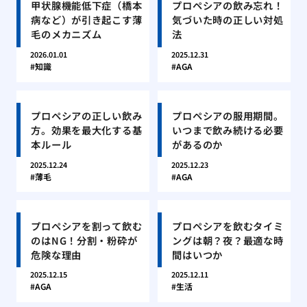
甲状腺機能低下症（橋本
プロペシアの飲み忘れ！
病など）が引き起こす薄
気づいた時の正しい対処
毛のメカニズム
法
2026.01.01
2025.12.31
知識
AGA
プロペシアの正しい飲み
プロペシアの服用期間。
方。効果を最大化する基
いつまで飲み続ける必要
本ルール
があるのか
2025.12.24
2025.12.23
薄毛
AGA
プロペシアを割って飲む
プロペシアを飲むタイミ
のはNG！分割・粉砕が
ングは朝？夜？最適な時
危険な理由
間はいつか
2025.12.15
2025.12.11
AGA
生活