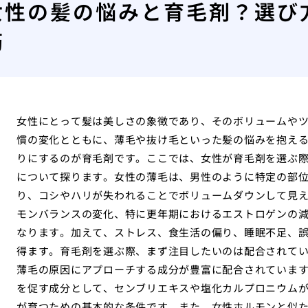
女性の髪の悩みと育毛剤？選び
筋
女性にとって髪は美しさの象徴であり、そのボリュームや
慣の変化とともに、薄毛や抜け毛といった髪の悩みを抱え
りにするのが育毛剤です。ここでは、女性が育毛剤を選ぶ
について探ります。女性の薄毛は、男性のように特定の部
り、コシやハリが失われることでボリュームダウンして見
モンバランスの変化、特に更年期におけるエストロゲンの
なります。加えて、ストレス、食生活の偏り、睡眠不足、
得ます。育毛剤を選ぶ際、まず注目したいのは配合されて
薄毛の原因にアプローチする成分が豊富に配合されていま
を促す成分として、センブリエキスや塩化カルプロニウム
が育つための基本的な条件です。また、女性ホルモンと似