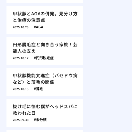
甲状腺とAGAの併発。見分け方
と治療の注意点
AGA
2025.10.23
円形脱毛症と向き合う家族！芸
能人の支え
円形脱毛症
2025.10.17
甲状腺機能亢進症（バセドウ病
など）と薄毛の関係
薄毛
2025.10.13
抜け毛に悩む僕がヘッドスパに
救われた日
未分類
2025.09.30