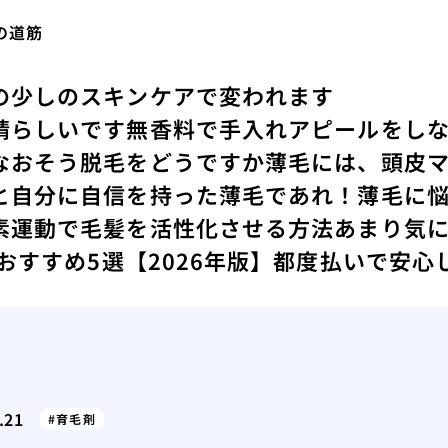
の道筋
の少しのスキンケアで変われます
晴らしいです
無香料で手入れアピールをし
なおそう
脱毛をどうですか
薄毛には、頭皮
と
自分に自信を持った薄毛であれ！
薄毛に
素運動で毛髪を活性化させる方法
あまり気
 おすすめ5選【2026年版】都度払いで安
.21
育毛剤