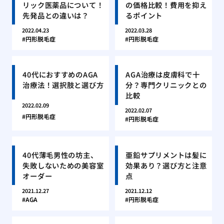
リック医薬品について！
の価格比較！費用を抑え
先発品との違いは？
るポイント
2022.04.23
2022.03.28
円形脱毛症
円形脱毛症
40代におすすめのAGA
AGA治療は皮膚科で十
治療法！選択肢と選び方
分？専門クリニックとの
比較
2022.02.09
2022.02.07
円形脱毛症
円形脱毛症
40代薄毛男性の坊主、
亜鉛サプリメントは髪に
失敗しないための美容室
効果あり？選び方と注意
オーダー
点
2021.12.27
2021.12.12
AGA
円形脱毛症