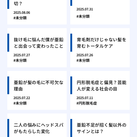
切？
2025.07.31
2025.08.06
未分類
未分類
抜け毛に悩んだ僕が亜鉛
育毛剤だけじゃない髪を
と出会って変わったこと
育むトータルケア
2025.07.27
2025.07.26
未分類
未分類
亜鉛が髪の毛に不可欠な
円形脱毛症と偏見？芸能
理由
人が変える社会の目
2025.07.22
2025.07.11
未分類
円形脱毛症
二人の悩みにヘッドスパ
亜鉛不足が招く髪以外の
がもたらした変化
サインとは？