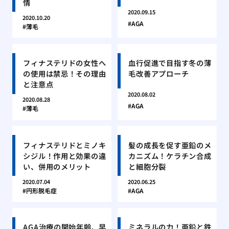
情
2020.09.15
2020.10.20
AGA
薄毛
フィナステリドの女性へ
血行促進で目指す冬の薄
の使用は禁忌！その理由
毛改善アプローチ
と注意点
2020.08.02
2020.08.28
AGA
薄毛
フィナステリドとミノキ
髪の成長を促す亜鉛のメ
シジル！作用と効果の違
カニズム！ケラチン合成
い、併用のメリット
と細胞分裂
2020.07.04
2020.06.25
円形脱毛症
AGA
AGA治療の開始年齢、早
ミネラルの力！亜鉛と鉄