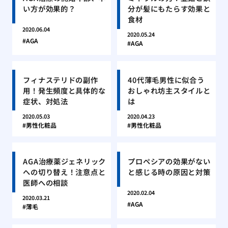
い方が効果的？
分が髪にもたらす効果と
食材
2020.06.04
2020.05.24
AGA
AGA
フィナステリドの副作
40代薄毛男性に似合う
用！発生頻度と具体的な
おしゃれ坊主スタイルと
症状、対処法
は
2020.05.03
2020.04.23
男性化粧品
男性化粧品
AGA治療薬ジェネリック
プロペシアの効果がない
への切り替え！注意点と
と感じる時の原因と対策
医師への相談
2020.02.04
2020.03.21
AGA
薄毛