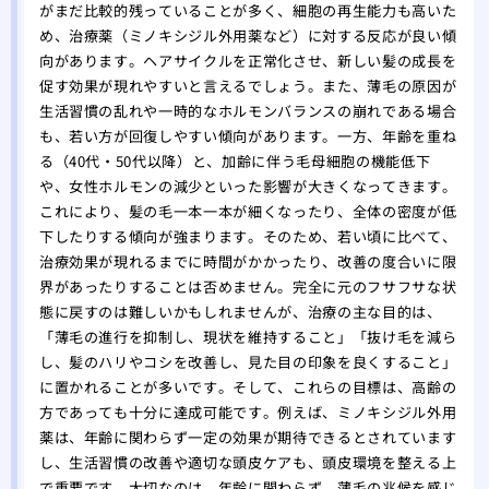
をす
がまだ比較的残っていることが多く、細胞の再生能力も高いた
め、治療薬（ミノキシジル外用薬など）に対する反応が良い傾
自分
向があります。ヘアサイクルを正常化させ、新しい髪の成長を
れ！
促す効果が現れやすいと言えるでしょう。また、薄毛の原因が
薄毛
生活習慣の乱れや一時的なホルモンバランスの崩れである場合
院
も、若い方が回復しやすい傾向があります。一方、年齢を重ね
夏場
る（40代・50代以降）と、加齢に伴う毛母細胞の機能低下
する
や、女性ホルモンの減少といった影響が大きくなってきます。
有酸
これにより、髪の毛一本一本が細くなったり、全体の密度が低
る方
下したりする傾向が強まります。そのため、若い頃に比べて、
あま
治療効果が現れるまでに時間がかかったり、改善の度合いに限
のは
界があったりすることは否めません。完全に元のフサフサな状
大阪
態に戻すのは難しいかもしれませんが、治療の主な目的は、
「薄毛の進行を抑制し、現状を維持すること」「抜け毛を減ら
リニ
し、髪のハリやコシを改善し、見た目の印象を良くすること」
版】
に置かれることが多いです。そして、これらの目標は、高齢の
専門
方であっても十分に達成可能です。例えば、ミノキシジル外用
薬は、年齢に関わらず一定の効果が期待できるとされています
し、生活習慣の改善や適切な頭皮ケアも、頭皮環境を整える上
で重要です。大切なのは、年齢に関わらず、薄毛の兆候を感じ