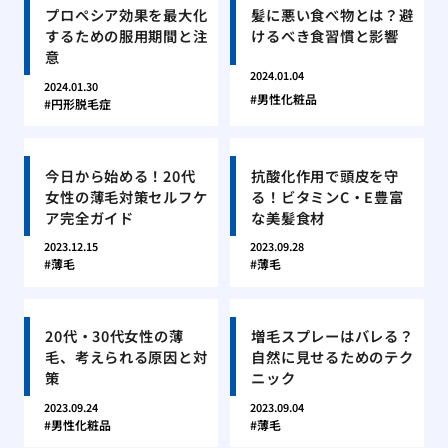
プロペシア効果を最大化
髪に悪い食べ物とは？避
するための服用期間と注
けるべき食習慣と影響
意
2024.01.04
2024.01.30
男性化粧品
円形脱毛症
今日から始める！20代
抗酸化作用で頭皮を守
女性の薄毛対策セルフケ
る！ビタミンC・E豊富
ア完全ガイド
な美髪食材
2023.12.15
2023.09.28
薄毛
薄毛
20代・30代女性の薄
増毛スプレーはバレる？
毛、考えられる原因と対
自然に見せるためのテク
策
ニック
2023.09.24
2023.09.04
男性化粧品
薄毛