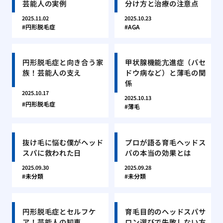
芸能人の実例
分け方と治療の注意点
2025.11.02
2025.10.23
円形脱毛症
AGA
円形脱毛症と向き合う家
甲状腺機能亢進症（バセ
族！芸能人の支え
ドウ病など）と薄毛の関
係
2025.10.17
2025.10.13
円形脱毛症
薄毛
抜け毛に悩む僕がヘッド
プロが語る育毛ヘッドス
スパに救われた日
パの本当の効果とは
2025.09.30
2025.09.28
未分類
未分類
円形脱毛症とセルフケ
育毛目的のヘッドスパサ
ア！芸能人の知恵
ロン選びで失敗しない方