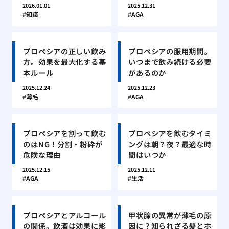
2026.01.01
2025.12.31
知識
AGA
プロペシアの正しい飲み
プロペシアの服用期間。
方。効果を最大化する基
いつまで飲み続ける必要
本ルール
があるのか
2025.12.24
2025.12.23
薄毛
AGA
プロペシアを割って飲む
プロペシアを飲むタイミ
のはNG！分割・粉砕が
ングは朝？夜？最適な時
危険な理由
間はいつか
2025.12.15
2025.12.11
AGA
生活
プロペシアとアルコール
甲状腺の異常が薄毛の原
の関係。飲酒は効果に影
因に？知られざる髪とホ