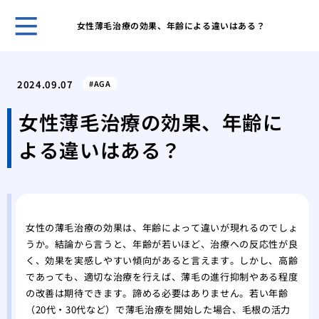
女性薄毛治療の効果、年齢による違いはある？
自然
プー
2024.09.07
AGA
ほん
れま
女性薄毛治療の効果、年齢に
スキ
よる違いはある？
男性
無香
いこ
男の
肌が
女性の薄毛治療の効果は、年齢によって違いが現れるのでしょ
ケア
うか。結論から言うと、年齢が若いほど、治療への反応性が良
脱毛
く、効果を実感しやすい傾向があると言えます。しかし、高齢
薄毛
であっても、適切な治療を行えば、薄毛の進行抑制やある程度
効で
の改善は期待できます。諦める必要はありません。若い年齢
薄毛
（20代・30代など）で薄毛治療を開始した場合、毛根の活力