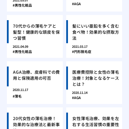
2021.05.07
AGA
男性化粧品
70代からの薄毛ケアと
髪にいい亜鉛を多く含む
髪型！健康的な頭皮を保
食べ物！効果的な摂取方
つ習慣
法
2021.04.09
2021.03.17
男性化粧品
円形脱毛症
AGA治療、皮膚科での費
医療費控除と女性の薄毛
用と保険適用の可否
治療！対象となるケース
とは？
2020.11.17
2020.11.14
薄毛
AGA
20代女性の薄毛治療！
女性薄毛治療、効果を左
効果的な治療法と最新事
右する生活習慣の重要性