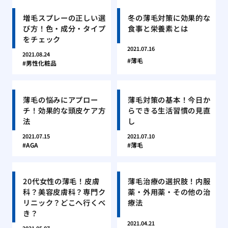
増毛スプレーの正しい選
冬の薄毛対策に効果的な
び方！色・成分・タイプ
食事と栄養素とは
をチェック
2021.07.16
2021.08.24
薄毛
男性化粧品
薄毛の悩みにアプロー
薄毛対策の基本！今日か
チ！効果的な頭皮ケア方
らできる生活習慣の見直
法
し
2021.07.15
2021.07.10
AGA
薄毛
20代女性の薄毛！皮膚
薄毛治療の選択肢！内服
科？美容皮膚科？専門ク
薬・外用薬・その他の治
リニック？どこへ行くべ
療法
き？
2021.04.21