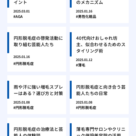
イント
のメカニズム
2025.03.01
2025.01.16
AGA
男性化粧品
円形脱毛症の啓発活動に
40代向けおしゃれ坊
取り組む芸能人たち
主、似合わせるためのス
タイリング術
2025.01.16
2025.01.12
円形脱毛症
薄毛
雨や汗に強い増毛スプレ
円形脱毛症と向き合う芸
ーはある？選び方と対策
能人たちの日常
2025.01.08
2025.01.08
円形脱毛症
円形脱毛症
円形脱毛症の治療法と芸
薄毛専門サロンやクリニ
能人の体験談
ック併設美容院の活用