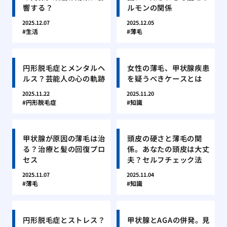
響する？
ルモンの関係
2025.12.07
2025.12.05
生活
薄毛
円形脱毛症とメンタルヘ
女性の薄毛、甲状腺疾患
ルス？芸能人の心の軌跡
を疑うべきケースとは
2025.11.22
2025.11.20
円形脱毛症
知識
甲状腺が原因の薄毛は治
頭皮の硬さと薄毛の関
る？治療と髪の回復プロ
係。あなたの頭皮は大丈
セス
夫？セルフチェック法
2025.11.07
2025.11.04
薄毛
知識
円形脱毛症とストレス？
甲状腺とAGAの併発。見