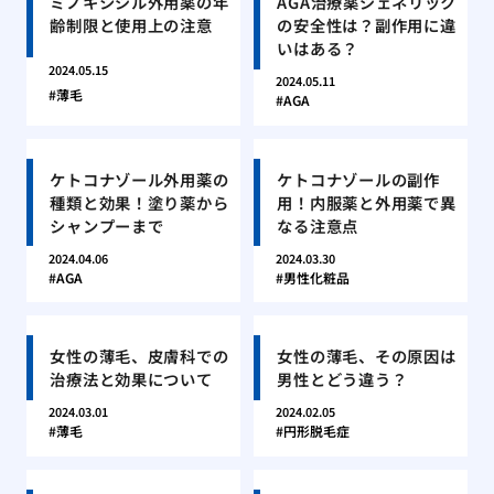
ミノキシジル外用薬の年
AGA治療薬ジェネリック
齢制限と使用上の注意
の安全性は？副作用に違
いはある？
2024.05.15
2024.05.11
薄毛
AGA
ケトコナゾール外用薬の
ケトコナゾールの副作
種類と効果！塗り薬から
用！内服薬と外用薬で異
シャンプーまで
なる注意点
2024.04.06
2024.03.30
AGA
男性化粧品
女性の薄毛、皮膚科での
女性の薄毛、その原因は
治療法と効果について
男性とどう違う？
2024.03.01
2024.02.05
薄毛
円形脱毛症