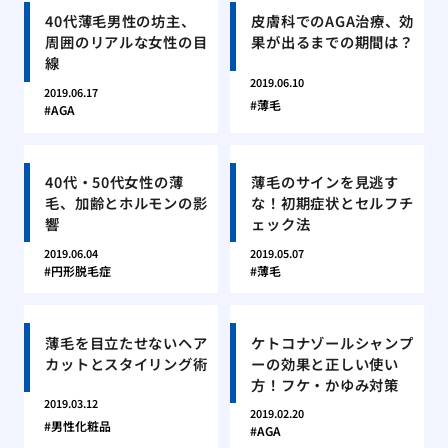
40代薄毛男性の坊主、
皮膚科でのAGA治療、効
周囲のリアルな女性の目
果が出るまでの期間は？
線
2019.06.10
2019.06.17
薄毛
AGA
40代・50代女性の薄
薄毛のサインを見逃す
毛、加齢とホルモンの影
な！初期症状とセルフチ
響
ェック法
2019.06.04
2019.05.07
円形脱毛症
薄毛
薄毛を目立たせないヘア
ケトコナゾールシャンプ
カットとスタイリング術
ーの効果と正しい使い
方！フケ・かゆみ対策
2019.03.12
2019.02.20
男性化粧品
AGA