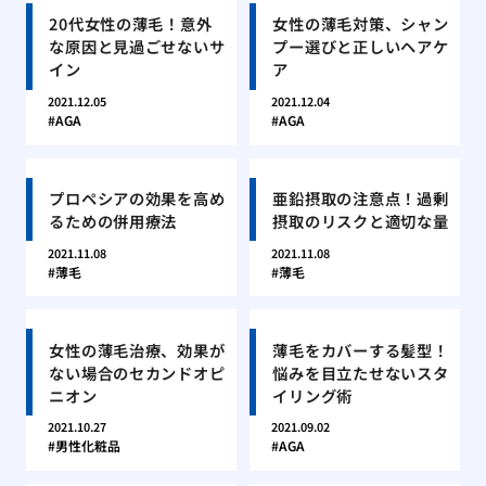
20代女性の薄毛！意外
女性の薄毛対策、シャン
な原因と見過ごせないサ
プー選びと正しいヘアケ
イン
ア
2021.12.05
2021.12.04
AGA
AGA
プロペシアの効果を高め
亜鉛摂取の注意点！過剰
るための併用療法
摂取のリスクと適切な量
2021.11.08
2021.11.08
薄毛
薄毛
女性の薄毛治療、効果が
薄毛をカバーする髪型！
ない場合のセカンドオピ
悩みを目立たせないスタ
ニオン
イリング術
2021.10.27
2021.09.02
男性化粧品
AGA