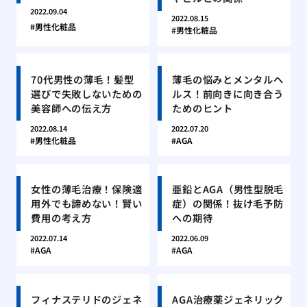
2022.09.04
2022.08.15
男性化粧品
男性化粧品
70代男性の薄毛！髪型
薄毛の悩みとメンタルヘ
選びで失敗しないための
ルス！前向きに向き合う
美容師への伝え方
ためのヒント
2022.08.14
2022.07.20
男性化粧品
AGA
女性の薄毛治療！保険適
亜鉛とAGA（男性型脱毛
用外でも諦めない！賢い
症）の関係！抜け毛予防
費用の考え方
への期待
2022.07.14
2022.06.09
AGA
AGA
フィナステリドのジェネ
AGA治療薬ジェネリック