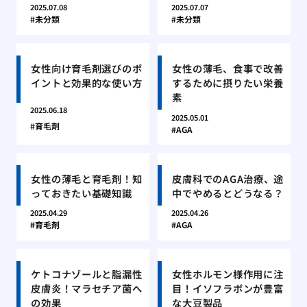
2025.07.08
2025.07.07
未分類
未分類
女性向け育毛剤選びのポ
女性の薄毛、食事で改善
イントと効果的な使い方
するために摂りたい栄養
素
2025.06.18
2025.05.01
育毛剤
AGA
女性の薄毛と育毛剤！知
皮膚科でのAGA治療、途
っておきたい基礎知識
中でやめるとどうなる？
2025.04.29
2025.04.26
育毛剤
AGA
ケトコナゾールと脂漏性
女性ホルモン様作用に注
皮膚炎！マラセチア菌へ
目！イソフラボンが豊富
の効果
な大豆製品