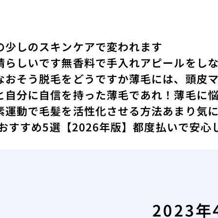
の少しのスキンケアで変われます
晴らしいです
無香料で手入れアピールをし
なおそう
脱毛をどうですか
薄毛には、頭皮
と
自分に自信を持った薄毛であれ！
薄毛に
素運動で毛髪を活性化させる方法
あまり気
 おすすめ5選【2026年版】都度払いで安
2023年