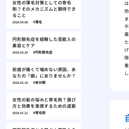
女性の薄毛対策としての育毛
は
剤？そのメカニズムと期待でき
効
ること
ま
薄毛
2026.04.06
不
薬
円形脱毛症を経験した芸能人の
た
美容とケア
げ
円形脱毛症
2026.03.20
隠
重
前歯が痛くて噛めない原因、あ
し
なたの「癖」にありませんか？
未分類
2026.02.16
女性の髪の悩みと育毛剤？選び
方と効果を実感するための道筋
育毛剤
2026.01.21