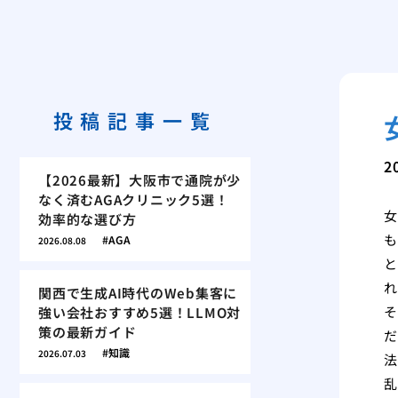
投稿記事一覧
2
【2026最新】大阪市で通院が少
なく済むAGAクリニック5選！
女
効率的な選び方
も
AGA
2026.08.08
と
れ
関西で生成AI時代のWeb集客に
そ
強い会社おすすめ5選！LLMO対
策の最新ガイド
だ
知識
2026.07.03
法
乱