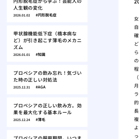
円形脱毛症から学ぶ！芸能人の
2
人生観の変化
円形脱毛症
2026.01.02
女
自
甲状腺機能低下症（橋本病な
確
ど）が引き起こす薄毛のメカニ
ど
ズム
ら
知識
2026.01.01
の
程
プロペシアの飲み忘れ！気づい
（
た時の正しい対処法
月
AGA
2025.12.31
ラ
的
プロペシアの正しい飲み方。効
長
果を最大化する基本ルール
複
薄毛
2025.12.24
よ
っ
プロペシアの服用期間。いつま