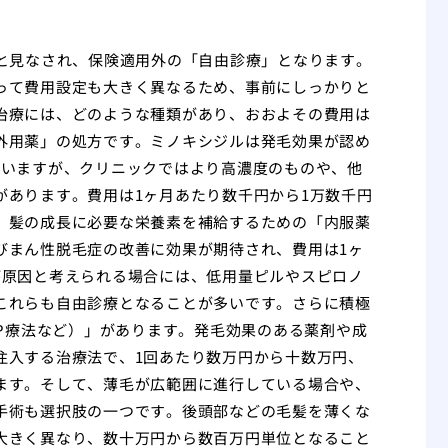
のと見なされ、保険適用外の「自由診療」となります。
って費用設定も大きく異なるため、事前にしっかりと
治療には、どのような種類があり、おおよその費用は
外用薬」の処方です。ミノキシジルは発毛効果が認め
ていますが、クリニックではより高濃度のものや、他
があります。費用は1ヶ月あたり数千円から1万数千円
、髪の成長に必要な栄養素を補給するための「内服薬
びまん性脱毛症の改善に効果が期待され、費用は1ヶ
が原因と考えられる場合には、低用量ピルやスピロノ
これらも自由診療となることが多いです。さらに積極
RP療法など）」があります。発毛効果のある薬剤や成
注入する治療法で、1回あたり数万円から十数万円、
ます。そして、薄毛が広範囲に進行している場合や、
手術も選択肢の一つです。後頭部などの毛髪を薄くな
大きく異なり、数十万円から数百万円単位となること