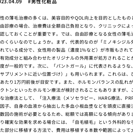
023.04.09
男性化粧品
性の薄毛治療の多くは、美容目的やQOL向上を目的としたも
由診療の場合、治療費は全額自己負担となり、クリニックによ
認しておくことが重要です。では、自由診療となる女性の薄毛
のくらいなのでしょうか。まず、代表的なのが「ミノキシジル
れている成分で、女性用の製品（濃度1%など）が市販もされ
有効成分と組み合わせたオリジナルの外用薬が処方されること
度が一般的です。次に、「パントガール」に代表されるような
サプリメントに近い位置づけ）」も用いられます。これらは、
あたり1万円前後が目安です。また、ホルモンバランスの乱れ
クトンといったホルモン療法が検討されることもありますが、
な治療法として、「注入療法（メソセラピー、HARG療法、P
因子、自身の血液から抽出した多血小板血漿などを頭皮に直接
数回の施術が必要となるため、総額では高額になる傾向があり
り確実な効果を求める場合には、「自毛植毛」という外科的な
た部分に移植する方法で、費用は移植する本数や範囲によって