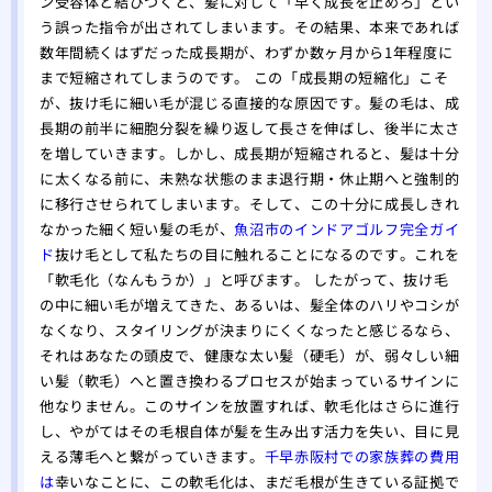
ン受容体と結びつくと、髪に対して「早く成長を止めろ」とい
う誤った指令が出されてしまいます。その結果、本来であれば
数年間続くはずだった成長期が、わずか数ヶ月から1年程度に
まで短縮されてしまうのです。 この「成長期の短縮化」こそ
が、抜け毛に細い毛が混じる直接的な原因です。髪の毛は、成
長期の前半に細胞分裂を繰り返して長さを伸ばし、後半に太さ
を増していきます。しかし、成長期が短縮されると、髪は十分
に太くなる前に、未熟な状態のまま退行期・休止期へと強制的
に移行させられてしまいます。そして、この十分に成長しきれ
なかった細く短い髪の毛が、
魚沼市のインドアゴルフ完全ガイ
ド
抜け毛として私たちの目に触れることになるのです。これを
「軟毛化（なんもうか）」と呼びます。 したがって、抜け毛
の中に細い毛が増えてきた、あるいは、髪全体のハリやコシが
なくなり、スタイリングが決まりにくくなったと感じるなら、
それはあなたの頭皮で、健康な太い髪（硬毛）が、弱々しい細
い髪（軟毛）へと置き換わるプロセスが始まっているサインに
他なりません。このサインを放置すれば、軟毛化はさらに進行
し、やがてはその毛根自体が髪を生み出す活力を失い、目に見
える薄毛へと繋がっていきます。
千早赤阪村での家族葬の費用
は
幸いなことに、この軟毛化は、まだ毛根が生きている証拠で