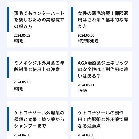
薄毛でもセンターパート
女性の薄毛治療！保険適
を楽しむための美容院で
用はされる？基本的な考
の頼み方
え方
2024.05.29
2024.05.20
薄毛
円形脱毛症
ミノキシジル外用薬の年
AGA治療薬ジェネリック
齢制限と使用上の注意
の安全性は？副作用に違
いはある？
2024.05.15
2024.05.11
薄毛
AGA
ケトコナゾール外用薬の
ケトコナゾールの副作
種類と効果！塗り薬から
用！内服薬と外用薬で異
シャンプーまで
なる注意点
2024.04.06
2024.03.30