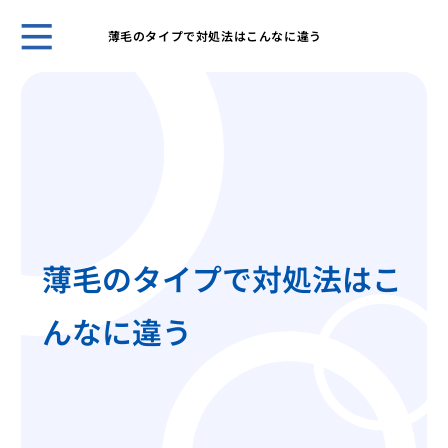
薄毛のタイプで対処法はこんなに違う
自然
プー
ほん
れま
スキ
男性
無香
いこ
薄毛のタイプで対処法はこ
男の
肌が
んなに違う
ケア
脱毛
薄毛
効で
薄毛