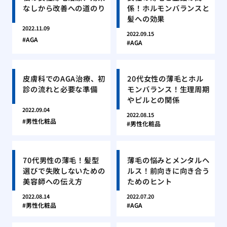
なしから改善への道のり
係！ホルモンバランスと
髪への効果
2022.11.09
2022.09.15
AGA
AGA
皮膚科でのAGA治療、初
20代女性の薄毛とホル
診の流れと必要な準備
モンバランス！生理周期
やピルとの関係
2022.09.04
2022.08.15
男性化粧品
男性化粧品
70代男性の薄毛！髪型
薄毛の悩みとメンタルヘ
選びで失敗しないための
ルス！前向きに向き合う
美容師への伝え方
ためのヒント
2022.08.14
2022.07.20
男性化粧品
AGA