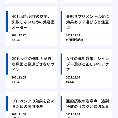
40代薄毛男性の坊主、
亜鉛サプリメントは髪に
失敗しないための美容室
効果あり？選び方と注意
オーダー
点
2021.12.27
2021.12.12
AGA
円形脱毛症
20代女性の薄毛！意外
女性の薄毛対策、シャン
な原因と見過ごせないサ
プー選びと正しいヘアケ
イン
ア
2021.12.05
2021.12.04
AGA
AGA
プロペシアの効果を高め
亜鉛摂取の注意点！過剰
るための併用療法
摂取のリスクと適切な量
2021.11.08
2021.11.08