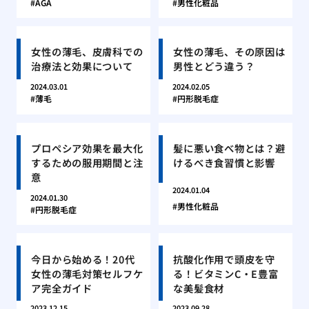
AGA
男性化粧品
女性の薄毛、皮膚科での
女性の薄毛、その原因は
治療法と効果について
男性とどう違う？
2024.03.01
2024.02.05
薄毛
円形脱毛症
プロペシア効果を最大化
髪に悪い食べ物とは？避
するための服用期間と注
けるべき食習慣と影響
意
2024.01.04
2024.01.30
男性化粧品
円形脱毛症
今日から始める！20代
抗酸化作用で頭皮を守
女性の薄毛対策セルフケ
る！ビタミンC・E豊富
ア完全ガイド
な美髪食材
2023.12.15
2023.09.28