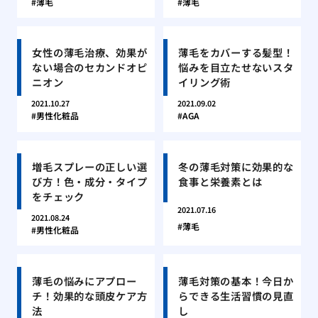
薄毛
薄毛
女性の薄毛治療、効果が
薄毛をカバーする髪型！
ない場合のセカンドオピ
悩みを目立たせないスタ
ニオン
イリング術
2021.10.27
2021.09.02
男性化粧品
AGA
増毛スプレーの正しい選
冬の薄毛対策に効果的な
び方！色・成分・タイプ
食事と栄養素とは
をチェック
2021.07.16
2021.08.24
薄毛
男性化粧品
薄毛の悩みにアプロー
薄毛対策の基本！今日か
チ！効果的な頭皮ケア方
らできる生活習慣の見直
法
し