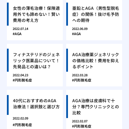
女性の薄毛治療！保険適
亜鉛とAGA（男性型脱毛
用外でも諦めない！賢い
症）の関係！抜け毛予防
費用の考え方
への期待
2022.07.14
2022.06.09
AGA
AGA
フィナステリドのジェネ
AGA治療薬ジェネリック
リック医薬品について！
の価格比較！費用を抑え
先発品との違いは？
るポイント
2022.04.23
2022.03.28
円形脱毛症
円形脱毛症
40代におすすめのAGA
AGA治療は皮膚科で十
治療法！選択肢と選び方
分？専門クリニックとの
比較
2022.02.09
2022.02.07
円形脱毛症
円形脱毛症