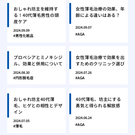
おしゃれ坊主を維持す
女性薄毛治療の効果、年
る！40代薄毛男性の頭
齢による違いはある？
皮ケア
2024.09.07
2024.09.09
AGA
男性化粧品
プロペシアとミノキシジ
女性薄毛治療で効果を出
ル、効果と併用について
すためのクリニック選び
2024.08.30
2024.07.26
円形脱毛症
AGA
おしゃれ坊主40代薄
40代薄毛、坊主にする
毛、ヒゲとの相性とデザ
勇気と得られる解放感
イン
2024.06.24
2024.07.05
AGA
薄毛