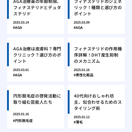
AGA治療薬の年齢制限、
フィナステリドのジェネ
フィナステリドとデュタ
リック！種類と選び方の
ステリド
ポイント
2025.03.14
2025.03.09
AGA
AGA
AGA治療は皮膚科？専門
フィナステリドの作用機
クリニック？選び方のポ
序詳解！DHT産生抑制
イント
のメカニズム
2025.03.01
2025.01.16
AGA
男性化粧品
円形脱毛症の啓発活動に
40代向けおしゃれ坊
取り組む芸能人たち
主、似合わせるためのス
タイリング術
2025.01.16
2025.01.12
円形脱毛症
薄毛