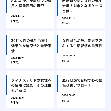
AGA治療、皮膚科での費
医療費控除と女性の薄毛
用と保険適用の可否
治療！対象となるケース
とは？
2020.11.17
2020.11.14
薄毛
AGA
20代女性の薄毛治療！
女性薄毛治療、効果を左
効果的な治療法と最新事
右する生活習慣の重要性
情
2020.09.15
2020.10.20
AGA
薄毛
フィナステリドの女性へ
血行促進で目指す冬の薄
の使用は禁忌！その理由
毛改善アプローチ
と注意点
2020.08.02
2020.08.28
AGA
薄毛