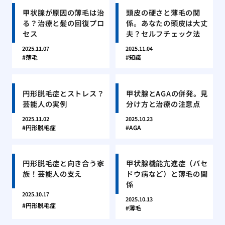
甲状腺が原因の薄毛は治
頭皮の硬さと薄毛の関
る？治療と髪の回復プロ
係。あなたの頭皮は大丈
セス
夫？セルフチェック法
2025.11.07
2025.11.04
薄毛
知識
円形脱毛症とストレス？
甲状腺とAGAの併発。見
芸能人の実例
分け方と治療の注意点
2025.11.02
2025.10.23
円形脱毛症
AGA
円形脱毛症と向き合う家
甲状腺機能亢進症（バセ
族！芸能人の支え
ドウ病など）と薄毛の関
係
2025.10.17
2025.10.13
円形脱毛症
薄毛