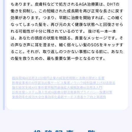
もあります。皮膚科などで処方されるAGA治療薬は、DHTの
働きを抑制し、この短縮された成長期を再び正常な長さに戻す
効果があります。つまり、早期に治療を開始すれば、この細く
なってしまった髪を、再び元の太く健康な状態へと回復させら
れる可能性が十分に残されているのです。 抜け毛一本一本
は、あなたの頭皮の状態を物語る、貴重なメッセージです。そ
の声なき声に耳を澄ませ、細く弱々しい髪のSOSをキャッチす
ること。それが、取り返しのつかない事態になる前に、あなた
の髪を救うための、最も重要な第一歩となるのです。
臨床現場AI活用法
100億円企業の経営術
規制と法律の現状と影響
医療従事者のAI学習法
出張サービス集客ノウハウ
純利益爆上げAI活用法
盤石経営生成AI仕事術
業界騒然最強拡大戦略
医療AI活用法入門
診断支援システム導入
生成AI医療分野活用事例
プライバシー保護対策
業務効率化成功大全
仕事効率化最新サービス
患者ケア向上実践例