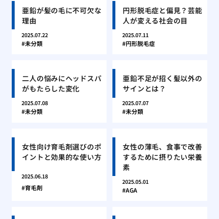
亜鉛が髪の毛に不可欠な
円形脱毛症と偏見？芸能
理由
人が変える社会の目
2025.07.22
2025.07.11
未分類
円形脱毛症
二人の悩みにヘッドスパ
亜鉛不足が招く髪以外の
がもたらした変化
サインとは？
2025.07.08
2025.07.07
未分類
未分類
女性向け育毛剤選びのポ
女性の薄毛、食事で改善
イントと効果的な使い方
するために摂りたい栄養
素
2025.06.18
2025.05.01
育毛剤
AGA