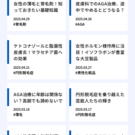
女性の薄毛と育毛剤！知
皮膚科でのAGA治療、途
っておきたい基礎知識
中でやめるとどうなる？
2025.04.29
2025.04.26
育毛剤
AGA
ケトコナゾールと脂漏性
女性ホルモン様作用に注
皮膚炎！マラセチア菌へ
目！イソフラボンが豊富
の効果
な大豆製品
2025.04.21
2025.03.27
円形脱毛症
男性化粧品
AGA治療に年齢は関係な
円形脱毛症を乗り越えた
い？高齢でも諦めないで
芸能人たちの輝き
2025.03.18
2025.03.17
薄毛
円形脱毛症