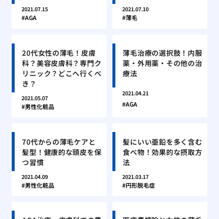
2021.07.15
2021.07.10
AGA
薄毛
20代女性の薄毛！皮膚
薄毛治療の選択肢！内服
科？美容皮膚科？専門ク
薬・外用薬・その他の治
リニック？どこへ行くべ
療法
き？
2021.04.21
2021.05.07
AGA
男性化粧品
70代からの薄毛ケアと
髪にいい亜鉛を多く含む
髪型！健康的な頭皮を保
食べ物！効果的な摂取方
つ習慣
法
2021.04.09
2021.03.17
男性化粧品
円形脱毛症