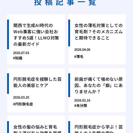
投稿記事一覧
関西で生成AI時代の
女性の薄毛対策としての
Web集客に強い会社お
育毛剤？そのメカニズム
すすめ5選！LLMO対策
と期待できること
の最新ガイド
2026.04.06
2026.07.03
薄毛
知識
円形脱毛症を経験した芸
前歯が痛くて噛めない原
能人の美容とケア
因、あなたの「癖」にあ
りませんか？
2026.03.20
2026.02.16
円形脱毛症
未分類
女性の髪の悩みと育毛
円形脱毛症から学ぶ！芸
剤？選び方と効果を実感
能人の人生観の変化