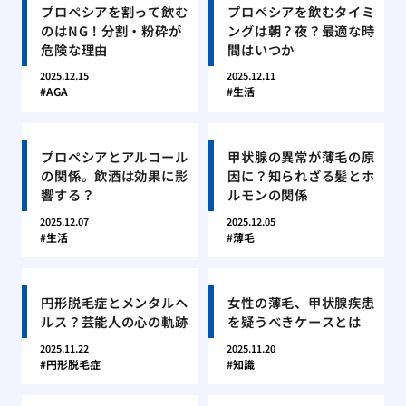
プロペシアを割って飲む
プロペシアを飲むタイミ
のはNG！分割・粉砕が
ングは朝？夜？最適な時
危険な理由
間はいつか
2025.12.15
2025.12.11
AGA
生活
プロペシアとアルコール
甲状腺の異常が薄毛の原
の関係。飲酒は効果に影
因に？知られざる髪とホ
響する？
ルモンの関係
2025.12.07
2025.12.05
生活
薄毛
円形脱毛症とメンタルヘ
女性の薄毛、甲状腺疾患
ルス？芸能人の心の軌跡
を疑うべきケースとは
2025.11.22
2025.11.20
円形脱毛症
知識