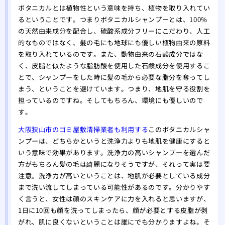
ボタニカルとは植物性という意味を持ち、植物を取り入れてい
るということです。つまりボタニカルシャンプーとは、100%
の天然由来成分を配合し、硫酸系成分フリーにこだわり、人工
的なものではなく、髪の毛にも地球にも優しい植物由来の原料
を取り入れているのです。また、動物由来の石鹸成分ではな
く、皮脂と似たような脂肪酸を使用した石鹸成分を使用するこ
とで、シャンプーをした時に髪の毛から必要な脂分を奪ってし
まう、ということを避けています。つまり、地肌を守る役割を
担っているのですね。そしてもちろん、環境にも優しいので
す。
大阪狭山市のゴミ屋敷清掃業者も利用する
このボタニカルシャ
ンプーは、どちらかというと洗浄力よりも地肌を健康にすると
いう意味で効果があります。洗浄力の高いシャンプーを選んだ
方がもちろん髪の毛は綺麗になりそうですが、それって実は要
注意。洗浄力が高いということは、地肌が必要としている成分
まで洗い流してしまっている可能性があるのです。分かりやす
く言うと、女性は顔のスキンケアに力を入れると思いますが、
1日に10回も顔を洗ってしまったら、顔が必要とする皮脂が剥
がれ、肌に良くないということは誰にでも分かりますよね。そ