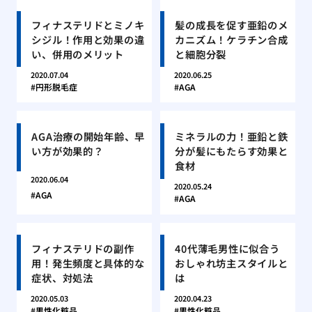
フィナステリドとミノキ
髪の成長を促す亜鉛のメ
シジル！作用と効果の違
カニズム！ケラチン合成
い、併用のメリット
と細胞分裂
2020.07.04
2020.06.25
円形脱毛症
AGA
AGA治療の開始年齢、早
ミネラルの力！亜鉛と鉄
い方が効果的？
分が髪にもたらす効果と
食材
2020.06.04
2020.05.24
AGA
AGA
フィナステリドの副作
40代薄毛男性に似合う
用！発生頻度と具体的な
おしゃれ坊主スタイルと
症状、対処法
は
2020.05.03
2020.04.23
男性化粧品
男性化粧品