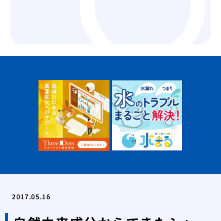
をす
自分
れ！
薄毛
院
夏場
する
有酸
る方
あま
のは
大阪
リニ
版】
専門
2017.05.16