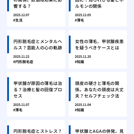
響する？
ルモンの関係
2025.12.07
2025.12.05
生活
薄毛
円形脱毛症とメンタルヘ
女性の薄毛、甲状腺疾患
ルス？芸能人の心の軌跡
を疑うべきケースとは
2025.11.22
2025.11.20
円形脱毛症
知識
甲状腺が原因の薄毛は治
頭皮の硬さと薄毛の関
る？治療と髪の回復プロ
係。あなたの頭皮は大丈
セス
夫？セルフチェック法
2025.11.07
2025.11.04
薄毛
知識
円形脱毛症とストレス？
甲状腺とAGAの併発。見