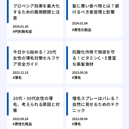
プロペシア効果を最大化
髪に悪い食べ物とは？避
するための服用期間と注
けるべき食習慣と影響
意
2024.01.04
2024.01.30
男性化粧品
円形脱毛症
今日から始める！20代
抗酸化作用で頭皮を守
女性の薄毛対策セルフケ
る！ビタミンC・E豊富
ア完全ガイド
な美髪食材
2023.12.15
2023.09.28
薄毛
薄毛
20代・30代女性の薄
増毛スプレーはバレる？
毛、考えられる原因と対
自然に見せるためのテク
策
ニック
2023.09.24
2023.09.04
男性化粧品
薄毛