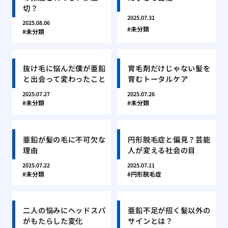
切？
2025.07.31
2025.08.06
未分類
未分類
抜け毛に悩んだ僕が亜鉛
育毛剤だけじゃない髪を
と出会って変わったこと
育むトータルケア
2025.07.27
2025.07.26
未分類
未分類
亜鉛が髪の毛に不可欠な
円形脱毛症と偏見？芸能
理由
人が変える社会の目
2025.07.22
2025.07.11
未分類
円形脱毛症
二人の悩みにヘッドスパ
亜鉛不足が招く髪以外の
がもたらした変化
サインとは？