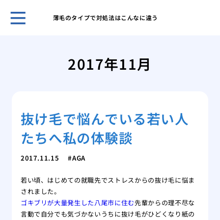
薄毛のタイプで対処法はこんなに違う
自然
プー
2017年11月
ほん
れま
スキ
男性
抜け毛で悩んでいる若い人
無香
いこ
たちへ私の体験談
男の
肌が
2017.11.15
AGA
ケア
脱毛
若い頃、はじめての就職先でストレスからの抜け毛に悩ま
薄毛
されました。
効で
ゴキブリが大量発生した八尾市に住む
先輩からの理不尽な
薄毛
言動で自分でも気づかないうちに抜け毛がひどくなり紙の