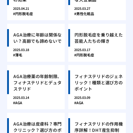
2025.04.21
2025.03.27
円形脱毛症
男性化粧品
AGA治療に年齢は関係な
円形脱毛症を乗り越えた
い？高齢でも諦めないで
芸能人たちの輝き
2025.03.18
2025.03.17
薄毛
円形脱毛症
AGA治療薬の年齢制限、
フィナステリドのジェネ
フィナステリドとデュタ
リック！種類と選び方の
ステリド
ポイント
2025.03.14
2025.03.09
AGA
AGA
AGA治療は皮膚科？専門
フィナステリドの作用機
クリニック？選び方のポ
序詳解！DHT産生抑制