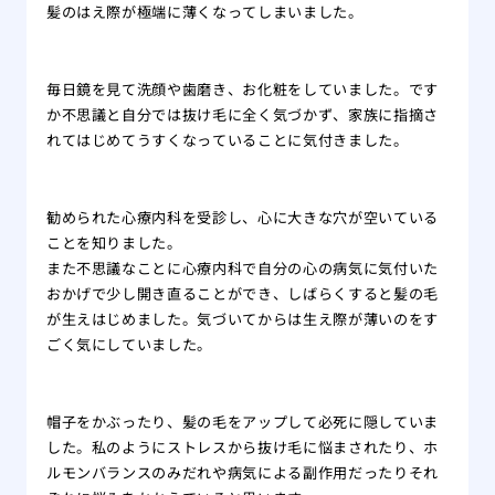
をす
髪のはえ際が極端に薄くなってしまいました。
自分
れ！
毎日鏡を見て洗顔や歯磨き、お化粧をしていました。です
薄毛
か不思議と自分では抜け毛に全く気づかず、家族に指摘さ
院
れてはじめてうすくなっていることに気付きました。
夏場
する
有酸
勧められた心療内科を受診し、心に大きな穴が空いている
る方
ことを知りました。
あま
また不思議なことに心療内科で自分の心の病気に気付いた
のは
おかげで少し開き直ることができ、しばらくすると髪の毛
大阪
が生えはじめました。気づいてからは生え際が薄いのをす
リニ
ごく気にしていました。
版】
専門
帽子をかぶったり、髪の毛をアップして必死に隠していま
した。私のようにストレスから抜け毛に悩まされたり、ホ
ルモンバランスのみだれや病気による副作用だったりそれ