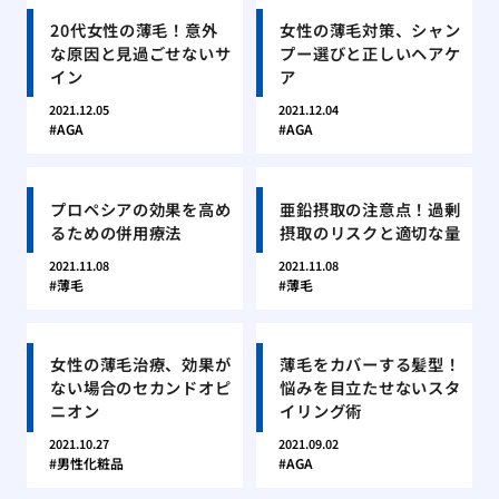
20代女性の薄毛！意外
女性の薄毛対策、シャン
な原因と見過ごせないサ
プー選びと正しいヘアケ
イン
ア
2021.12.05
2021.12.04
AGA
AGA
プロペシアの効果を高め
亜鉛摂取の注意点！過剰
るための併用療法
摂取のリスクと適切な量
2021.11.08
2021.11.08
薄毛
薄毛
女性の薄毛治療、効果が
薄毛をカバーする髪型！
ない場合のセカンドオピ
悩みを目立たせないスタ
ニオン
イリング術
2021.10.27
2021.09.02
男性化粧品
AGA