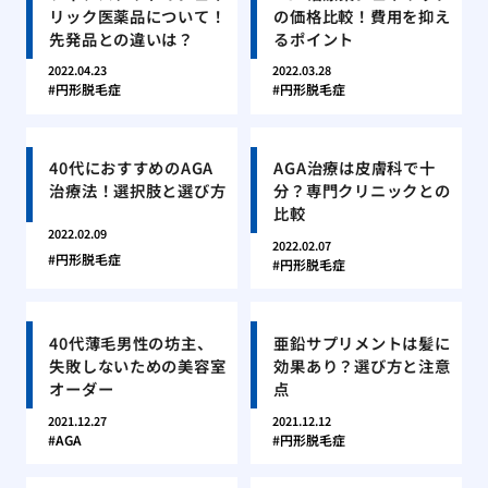
リック医薬品について！
の価格比較！費用を抑え
先発品との違いは？
るポイント
2022.04.23
2022.03.28
円形脱毛症
円形脱毛症
40代におすすめのAGA
AGA治療は皮膚科で十
治療法！選択肢と選び方
分？専門クリニックとの
比較
2022.02.09
2022.02.07
円形脱毛症
円形脱毛症
40代薄毛男性の坊主、
亜鉛サプリメントは髪に
失敗しないための美容室
効果あり？選び方と注意
オーダー
点
2021.12.27
2021.12.12
AGA
円形脱毛症