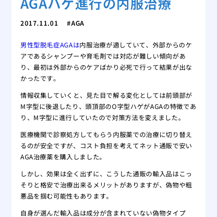
AGAハゲ進行の内服治療
2017.11.01
AGA
男性型脱毛症AGAは
内服治療が適していて、外部からのケ
アであるシャンプーや育毛剤では対応が難しい傾向があ
り、最初は外部からのケアばかり必死で行って結果が出な
かったです。
情報収集していくと、見た目で解る変化としては前頭部が
M字型に後退したり、頭頂部のO字型ハゲがAGAの特徴であ
り、M字型に進行していたので対策方法を変えました。
医療機関で診察処方してもらう内服薬での治療に切り替え
るのが安全ですが、コスト負担を考えてネット通販で安い
AGA治療薬を購入しました。
しかし、効果は全く出ずに、こうした通販の輸入品はこっ
そりと格安で治療出来るメリットがありますが、偽物や粗
悪品を掴む可能性もあります。
自身が選んだ輸入品は成分が含まれていない偽物タイプ