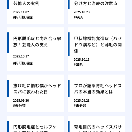
芸能人の実例
分け方と治療の注意点
2025.11.02
2025.10.23
円形脱毛症
AGA
円形脱毛症と向き合う家
甲状腺機能亢進症（バセ
族！芸能人の支え
ドウ病など）と薄毛の関
係
2025.10.17
2025.10.13
円形脱毛症
薄毛
抜け毛に悩む僕がヘッド
プロが語る育毛ヘッドス
スパに救われた日
パの本当の効果とは
2025.09.30
2025.09.28
未分類
未分類
円形脱毛症とセルフケ
育毛目的のヘッドスパサ