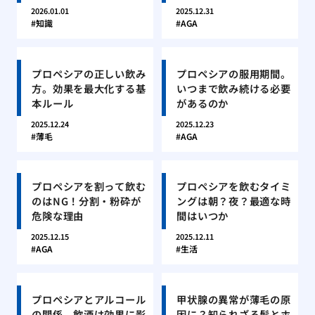
2026.01.01
2025.12.31
知識
AGA
プロペシアの正しい飲み
プロペシアの服用期間。
方。効果を最大化する基
いつまで飲み続ける必要
本ルール
があるのか
2025.12.24
2025.12.23
薄毛
AGA
プロペシアを割って飲む
プロペシアを飲むタイミ
のはNG！分割・粉砕が
ングは朝？夜？最適な時
危険な理由
間はいつか
2025.12.15
2025.12.11
AGA
生活
プロペシアとアルコール
甲状腺の異常が薄毛の原
の関係。飲酒は効果に影
因に？知られざる髪とホ