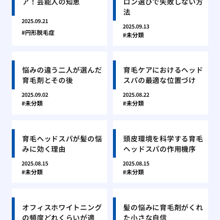
ア！芸能人の知恵
ロン選びで失敗しない方
法
2025.09.21
2025.09.13
円形脱毛症
未分類
悩みの違う二人が選んだ
育毛ケアにおけるヘッド
育毛剤とその後
スパの最適な位置づけ
2025.09.02
2025.08.22
未分類
未分類
育毛ヘッドスパが髪の悩
頭皮環境を科学する育毛
みに効く理由
ヘッドスパの作用機序
2025.08.15
2025.08.15
未分類
未分類
オフィスホワイトニング
髪の悩みに育毛剤がくれ
の頻度どれくらいが適
た小さな自信