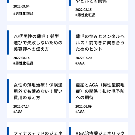
やピルとの関係
2022.09.04
2022.08.15
男性化粧品
男性化粧品
70代男性の薄毛！髪型
薄毛の悩みとメンタルヘ
選びで失敗しないための
ルス！前向きに向き合う
美容師への伝え方
ためのヒント
2022.08.14
2022.07.20
男性化粧品
AGA
女性の薄毛治療！保険適
亜鉛とAGA（男性型脱毛
用外でも諦めない！賢い
症）の関係！抜け毛予防
費用の考え方
への期待
2022.07.14
2022.06.09
AGA
AGA
フィナステリドのジェネ
AGA治療薬ジェネリック