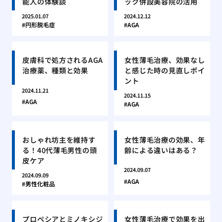
能人の体験談
ック併設美容院の活用
2025.01.07
2024.12.12
円形脱毛症
AGA
皮膚科で処方されるAGA
女性薄毛治療、効果なし
治療薬、種類と効果
と感じた時の見直しポイ
ント
2024.11.21
2024.11.15
AGA
AGA
おしゃれ坊主を維持す
女性薄毛治療の効果、年
る！40代薄毛男性の頭
齢による違いはある？
皮ケア
2024.09.07
2024.09.09
AGA
男性化粧品
プロペシアとミノキシジ
女性薄毛治療で効果を出