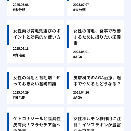
2025.07.08
2025.07.07
未分類
未分類
女性向け育毛剤選びのポ
女性の薄毛、食事で改善
イントと効果的な使い方
するために摂りたい栄養
素
2025.06.18
2025.05.01
育毛剤
AGA
女性の薄毛と育毛剤！知
皮膚科でのAGA治療、途
っておきたい基礎知識
中でやめるとどうなる？
2025.04.29
2025.04.26
育毛剤
AGA
ケトコナゾールと脂漏性
女性ホルモン様作用に注
皮膚炎！マラセチア菌へ
目！イソフラボンが豊富
の効果
な大豆製品