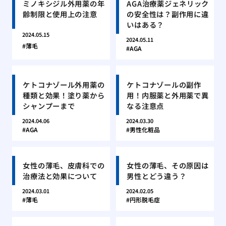
ミノキシジル外用薬の年
AGA治療薬ジェネリック
齢制限と使用上の注意
の安全性は？副作用に違
いはある？
2024.05.15
2024.05.11
薄毛
AGA
ケトコナゾール外用薬の
ケトコナゾールの副作
種類と効果！塗り薬から
用！内服薬と外用薬で異
シャンプーまで
なる注意点
2024.04.06
2024.03.30
AGA
男性化粧品
女性の薄毛、皮膚科での
女性の薄毛、その原因は
治療法と効果について
男性とどう違う？
2024.03.01
2024.02.05
薄毛
円形脱毛症