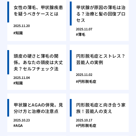
女性の薄毛、甲状腺疾患
甲状腺が原因の薄毛は治
を疑うべきケースとは
る？治療と髪の回復プロ
セス
2025.11.20
2025.11.07
知識
薄毛
頭皮の硬さと薄毛の関
円形脱毛症とストレス？
係。あなたの頭皮は大丈
芸能人の実例
夫？セルフチェック法
2025.11.02
2025.11.04
円形脱毛症
知識
甲状腺とAGAの併発。見
円形脱毛症と向き合う家
分け方と治療の注意点
族！芸能人の支え
2025.10.23
2025.10.17
AGA
円形脱毛症