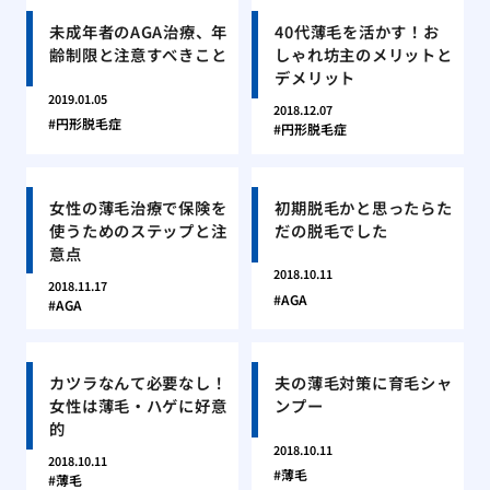
未成年者のAGA治療、年
40代薄毛を活かす！お
齢制限と注意すべきこと
しゃれ坊主のメリットと
デメリット
2019.01.05
2018.12.07
円形脱毛症
円形脱毛症
女性の薄毛治療で保険を
初期脱毛かと思ったらた
使うためのステップと注
だの脱毛でした
意点
2018.10.11
2018.11.17
AGA
AGA
カツラなんて必要なし！
夫の薄毛対策に育毛シャ
女性は薄毛・ハゲに好意
ンプー
的
2018.10.11
2018.10.11
薄毛
薄毛