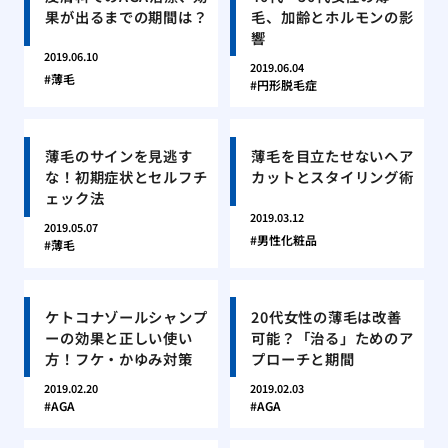
果が出るまでの期間は？
毛、加齢とホルモンの影
響
2019.06.10
2019.06.04
薄毛
円形脱毛症
薄毛のサインを見逃す
薄毛を目立たせないヘア
な！初期症状とセルフチ
カットとスタイリング術
ェック法
2019.03.12
2019.05.07
男性化粧品
薄毛
ケトコナゾールシャンプ
20代女性の薄毛は改善
ーの効果と正しい使い
可能？「治る」ためのア
方！フケ・かゆみ対策
プローチと期間
2019.02.20
2019.02.03
AGA
AGA