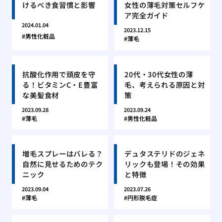
けるべき食習慣と影響
女性の薄毛対策セルフケ
ア完全ガイド
2024.01.04
2023.12.15
男性化粧品
薄毛
抗酸化作用で頭皮を守
20代・30代女性の薄
る！ビタミンC・E豊富
毛、考えられる原因と対
な美髪食材
策
2023.09.28
2023.09.24
薄毛
男性化粧品
増毛スプレーはバレる？
デュタステリドのジェネ
自然に見せるためのテク
リックも登場！その効果
ニック
と特徴
2023.09.04
2023.07.26
薄毛
円形脱毛症