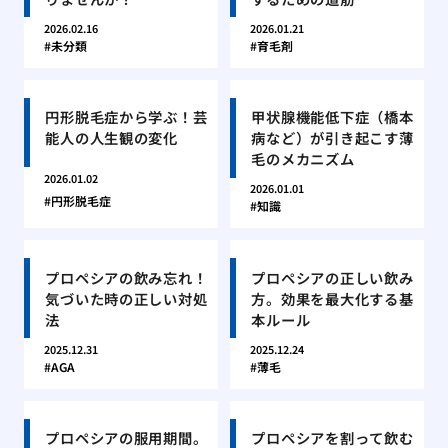
2026.02.16
2026.01.21
未分類
育毛剤
円形脱毛症から学ぶ！芸
甲状腺機能低下症（橋本
能人の人生観の変化
病など）が引き起こす薄
毛のメカニズム
2026.01.02
2026.01.01
円形脱毛症
知識
プロペシアの飲み忘れ！
プロペシアの正しい飲み
気づいた時の正しい対処
方。効果を最大化する基
法
本ルール
2025.12.31
2025.12.24
AGA
薄毛
プロペシアの服用期間。
プロペシアを割って飲む