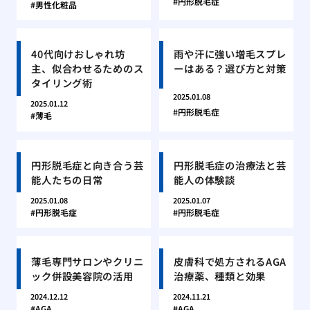
円形脱毛症
男性化粧品
40代向けおしゃれ坊
雨や汗に強い増毛スプレ
主、似合わせるためのス
ーはある？選び方と対策
タイリング術
2025.01.08
2025.01.12
円形脱毛症
薄毛
円形脱毛症と向き合う芸
円形脱毛症の治療法と芸
能人たちの日常
能人の体験談
2025.01.08
2025.01.07
円形脱毛症
円形脱毛症
薄毛専門サロンやクリニ
皮膚科で処方されるAGA
ック併設美容院の活用
治療薬、種類と効果
2024.12.12
2024.11.21
AGA
AGA