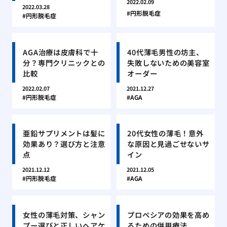
2022.02.09
2022.03.28
円形脱毛症
円形脱毛症
AGA治療は皮膚科で十
40代薄毛男性の坊主、
分？専門クリニックとの
失敗しないための美容室
比較
オーダー
2022.02.07
2021.12.27
円形脱毛症
AGA
亜鉛サプリメントは髪に
20代女性の薄毛！意外
効果あり？選び方と注意
な原因と見過ごせないサ
点
イン
2021.12.12
2021.12.05
円形脱毛症
AGA
女性の薄毛対策、シャン
プロペシアの効果を高め
プー選びと正しいヘアケ
るための併用療法