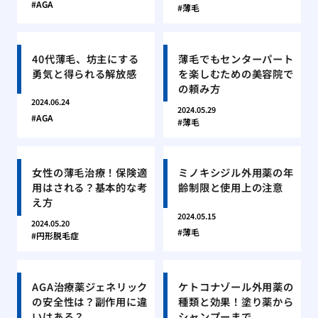
AGA
薄毛
40代薄毛、坊主にする
薄毛でもセンターパート
勇気と得られる解放感
を楽しむための美容院で
の頼み方
2024.06.24
2024.05.29
AGA
薄毛
女性の薄毛治療！保険適
ミノキシジル外用薬の年
用はされる？基本的な考
齢制限と使用上の注意
え方
2024.05.15
2024.05.20
薄毛
円形脱毛症
AGA治療薬ジェネリック
ケトコナゾール外用薬の
の安全性は？副作用に違
種類と効果！塗り薬から
いはある？
シャンプーまで