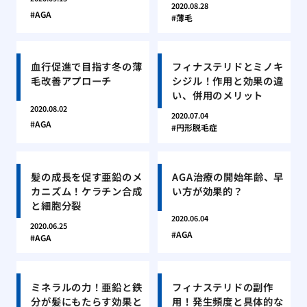
2020.08.28
AGA
薄毛
血行促進で目指す冬の薄
フィナステリドとミノキ
毛改善アプローチ
シジル！作用と効果の違
い、併用のメリット
2020.08.02
2020.07.04
AGA
円形脱毛症
髪の成長を促す亜鉛のメ
AGA治療の開始年齢、早
カニズム！ケラチン合成
い方が効果的？
と細胞分裂
2020.06.04
2020.06.25
AGA
AGA
ミネラルの力！亜鉛と鉄
フィナステリドの副作
分が髪にもたらす効果と
用！発生頻度と具体的な