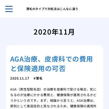
薄毛のタイプで対処法はこんなに違う
自然
プー
2020年11月
ほん
れま
スキ
男性
AGA治療、皮膚科での費用
無香
いこ
と保険適用の可否
男の
肌が
2020.11.17
薄毛
ケア
脱毛
AGA（男性型脱毛症）の治療を皮膚科で受ける場合、気に
薄毛
なるのが治療にかかる費用と、健康保険が適用されるかど
効で
うかという点です。まず、結論から言うと、AGA治療は、
薄毛
原則として美容目的と見なされるため、健康保険の適用外