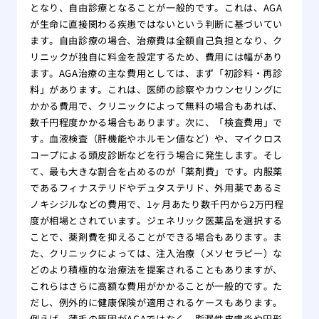
をす
となり、自由診療となることが一般的です。これは、AGA
が生命に直接関わる疾患ではないという判断に基づいてい
自分
ます。自由診療の場合、治療費は全額自己負担となり、ク
れ！
リニックが独自に料金を設定するため、費用には幅があり
薄毛
ます。AGA治療の主な費用としては、まず「初診料・再診
院
料」があります。これは、医師の診察やカウンセリングに
夏場
かかる費用で、クリニックによって無料の場合もあれば、
する
数千円程度かかる場合もあります。次に、「検査費用」で
有酸
す。血液検査（肝機能やホルモン値など）や、マイクロス
る方
コープによる頭皮診断などを行う場合に発生します。そし
あま
て、最も大きな割合を占めるのが「薬剤費」です。内服薬
のは
であるフィナステリドやデュタステリド、外用薬であるミ
大阪
ノキシジルなどの費用で、1ヶ月あたり数千円から2万円程
リニ
度が相場とされています。ジェネリック医薬品を選択する
ことで、薬剤費を抑えることができる場合もあります。ま
版】
た、クリニックによっては、注入治療（メソセラピー）な
専門
どのより積極的な治療法を提案されることもありますが、
これらはさらに高額な費用がかかることが一般的です。た
だし、例外的に健康保険が適用されるケースもあります。
例えば、薄毛の原因がAGAではなく、脂漏性皮膚炎や円形