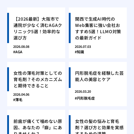
【2026最新】大阪市で
関西で生成AI時代の
通院が少なく済むAGAク
Web集客に強い会社お
リニック5選！効率的な
すすめ5選！LLMO対策
選び方
の最新ガイド
2026.08.08
2026.07.03
AGA
知識
女性の薄毛対策としての
円形脱毛症を経験した芸
育毛剤？そのメカニズム
能人の美容とケア
と期待できること
2026.03.20
2026.04.06
円形脱毛症
薄毛
前歯が痛くて噛めない原
女性の髪の悩みと育毛
因、あなたの「癖」にあ
剤？選び方と効果を実感
りませんか？
するための道筋