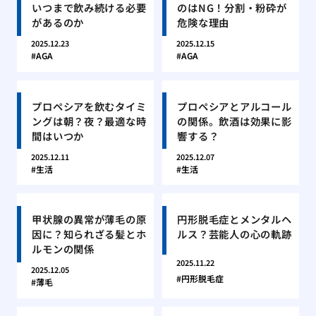
いつまで飲み続ける必要
のはNG！分割・粉砕が
があるのか
危険な理由
2025.12.23
2025.12.15
AGA
AGA
プロペシアを飲むタイミ
プロペシアとアルコール
ングは朝？夜？最適な時
の関係。飲酒は効果に影
間はいつか
響する？
2025.12.11
2025.12.07
生活
生活
甲状腺の異常が薄毛の原
円形脱毛症とメンタルヘ
因に？知られざる髪とホ
ルス？芸能人の心の軌跡
ルモンの関係
2025.11.22
2025.12.05
円形脱毛症
薄毛