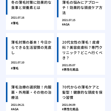
冬の薄毛対策に効果的な
薄毛の悩みにアプロー
食事と栄養素とは
チ！効果的な頭皮ケア方
法
2021.07.16
2021.07.15
薄毛
AGA
薄毛対策の基本！今日か
20代女性の薄毛！皮膚
らできる生活習慣の見直
科？美容皮膚科？専門ク
し
リニック？どこへ行くべ
き？
2021.07.10
2021.05.07
薄毛
男性化粧品
薄毛治療の選択肢！内服
70代からの薄毛ケアと
薬・外用薬・その他の治
髪型！健康的な頭皮を保
療法
つ習慣
2021.04.21
2021.04.09
AGA
男性化粧品