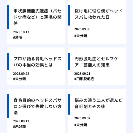
甲状腺機能亢進症（バセ
抜け毛に悩む僕がヘッド
ドウ病など）と薄毛の関
スパに救われた日
係
2025.09.30
2025.10.13
未分類
薄毛
プロが語る育毛ヘッドス
円形脱毛症とセルフケ
パの本当の効果とは
ア！芸能人の知恵
2025.09.28
2025.09.21
未分類
円形脱毛症
育毛目的のヘッドスパサ
悩みの違う二人が選んだ
ロン選びで失敗しない方
育毛剤とその後
法
2025.09.02
2025.09.13
未分類
未分類