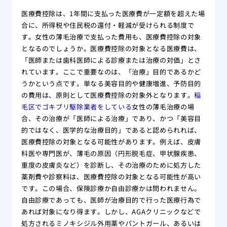
医療費控除は、1年間に支払った医療費が一定額を超えた場
合に、所得税や住民税の還付・軽減が受けられる制度で
す。女性の薄毛治療で支払った費用も、医療費控除の対象
となるのでしょうか。医療費控除の対象となる医療費は、
「医師または歯科医師による診療または治療の対価」とさ
れています。ここで重要なのは、「治療」目的であるかど
うかという点です。単なる美容目的や健康増進、予防目的
の費用は、原則として医療費控除の対象外となります。
稲
毛区でゴキブリ駆除業者をしている
女性の薄毛治療の場
合、その治療が「医師による治療」であり、かつ「美容目
的ではなく、医学的な治療目的」であると認められれば、
医療費控除の対象となる可能性があります。例えば、皮膚
科医や専門医が、薄毛の原因（円形脱毛症、甲状腺疾患、
重度の皮膚炎など）を診断し、その治療のために処方した
薬剤費や診察料は、医療費控除の対象となる可能性が高い
です。この場合、保険診療か自由診療かは問われません。
自由診療であっても、医師が治療目的で行った医療行為で
あれば対象になり得ます。しかし、AGAクリニックなどで
処方されるミノキシジル外用薬やパントガール、あるいは