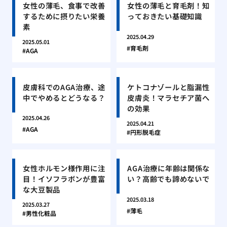
女性の薄毛、食事で改善
女性の薄毛と育毛剤！知
するために摂りたい栄養
っておきたい基礎知識
素
2025.04.29
2025.05.01
育毛剤
AGA
皮膚科でのAGA治療、途
ケトコナゾールと脂漏性
中でやめるとどうなる？
皮膚炎！マラセチア菌へ
の効果
2025.04.26
2025.04.21
AGA
円形脱毛症
女性ホルモン様作用に注
AGA治療に年齢は関係な
目！イソフラボンが豊富
い？高齢でも諦めないで
な大豆製品
2025.03.18
2025.03.27
薄毛
男性化粧品