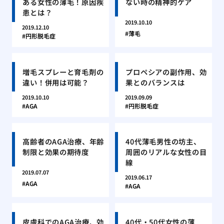
ある女性の薄毛！原因疾
ない時の精神的ケア
患とは？
2019.10.10
2019.12.10
薄毛
円形脱毛症
増毛スプレーと育毛剤の
プロペシアの副作用、効
違い！併用は可能？
果とのバランスは
2019.10.10
2019.09.09
AGA
円形脱毛症
高齢者のAGA治療、年齢
40代薄毛男性の坊主、
制限と効果の期待度
周囲のリアルな女性の目
線
2019.07.07
2019.06.17
AGA
AGA
皮膚科でのAGA治療、効
40代・50代女性の薄