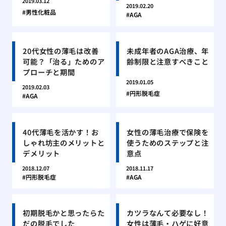
2019.03.12
2019.02.20
男性化粧品
AGA
20代女性の薄毛は改善
未成年者のAGA治療、年
可能？「治る」ためのア
齢制限と注意すべきこと
プローチと期間
2019.01.05
2019.02.03
円形脱毛症
AGA
40代薄毛を活かす！お
女性の薄毛治療で保険を
しゃれ坊主のメリットと
使うためのステップと注
デメリット
意点
2018.12.07
2018.11.17
円形脱毛症
AGA
初期脱毛かと思ったらた
カツラなんて必要なし！
だの脱毛でした
女性は薄毛・ハゲに好意