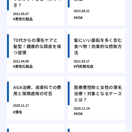
き？
2021.04.21
2021.05.07
AGA
男性化粧品
70代からの薄毛ケアと
髪にいい亜鉛を多く含む
髪型！健康的な頭皮を保
食べ物！効果的な摂取方
つ習慣
法
2021.04.09
2021.03.17
男性化粧品
円形脱毛症
AGA治療、皮膚科での費
医療費控除と女性の薄毛
用と保険適用の可否
治療！対象となるケース
とは？
2020.11.17
2020.11.14
薄毛
AGA