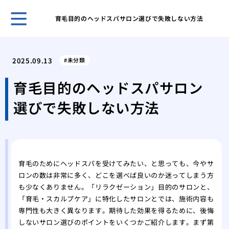
育毛目的のヘッドスパサロン選びで失敗しない方法
自然
プー
2025.09.13
未分類
ほん
れま
育毛目的のヘッドスパサロン
スキ
選びで失敗しない方法
男性
無香
いこ
男の
肌が
育毛のためにヘッドスパを受けてみたい、と思っても、今やサ
ケア
ロンの数は非常に多く、どこを選べば良いのか迷ってしまう方
脱毛
も少なくありません。「リラクゼーション」目的のサロンと、
薄毛
「育毛・スカルプケア」に特化したサロンとでは、施術内容も
効で
専門性も大きく異なります。期待した効果を得るために、後悔
薄毛
しないサロン選びのポイントをいくつかご紹介します。まず第