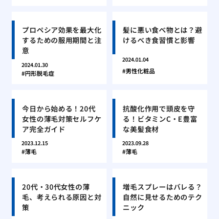
プロペシア効果を最大化
髪に悪い食べ物とは？避
するための服用期間と注
けるべき食習慣と影響
意
2024.01.04
2024.01.30
男性化粧品
円形脱毛症
今日から始める！20代
抗酸化作用で頭皮を守
女性の薄毛対策セルフケ
る！ビタミンC・E豊富
ア完全ガイド
な美髪食材
2023.12.15
2023.09.28
薄毛
薄毛
20代・30代女性の薄
増毛スプレーはバレる？
毛、考えられる原因と対
自然に見せるためのテク
策
ニック