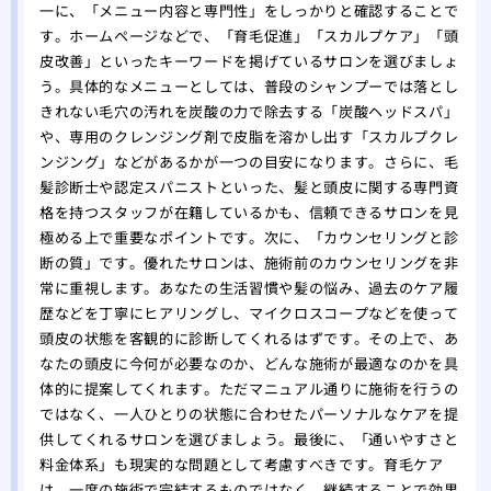
をす
一に、「メニュー内容と専門性」をしっかりと確認することで
す。ホームページなどで、「育毛促進」「スカルプケア」「頭
自分
皮改善」といったキーワードを掲げているサロンを選びましょ
れ！
う。具体的なメニューとしては、普段のシャンプーでは落とし
薄毛
きれない毛穴の汚れを炭酸の力で除去する「炭酸ヘッドスパ」
院
や、専用のクレンジング剤で皮脂を溶かし出す「スカルプクレ
夏場
ンジング」などがあるかが一つの目安になります。さらに、毛
する
髪診断士や認定スパニストといった、髪と頭皮に関する専門資
有酸
格を持つスタッフが在籍しているかも、信頼できるサロンを見
る方
極める上で重要なポイントです。次に、「カウンセリングと診
あま
断の質」です。優れたサロンは、施術前のカウンセリングを非
のは
常に重視します。あなたの生活習慣や髪の悩み、過去のケア履
大阪
歴などを丁寧にヒアリングし、マイクロスコープなどを使って
頭皮の状態を客観的に診断してくれるはずです。その上で、あ
リニ
なたの頭皮に今何が必要なのか、どんな施術が最適なのかを具
版】
体的に提案してくれます。ただマニュアル通りに施術を行うの
専門
ではなく、一人ひとりの状態に合わせたパーソナルなケアを提
供してくれるサロンを選びましょう。最後に、「通いやすさと
料金体系」も現実的な問題として考慮すべきです。育毛ケア
は、一度の施術で完結するものではなく、継続することで効果