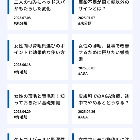
二人の悩みにヘッドスパ
亜鉛不足が招く髪以外の
がもたらした変化
サインとは？
2025.07.08
2025.07.07
未分類
未分類
女性向け育毛剤選びのポ
女性の薄毛、食事で改善
イントと効果的な使い方
するために摂りたい栄養
素
2025.06.18
2025.05.01
育毛剤
AGA
女性の薄毛と育毛剤！知
皮膚科でのAGA治療、途
っておきたい基礎知識
中でやめるとどうなる？
2025.04.29
2025.04.26
育毛剤
AGA
ケトコナゾールと脂漏性
女性ホルモン様作用に注