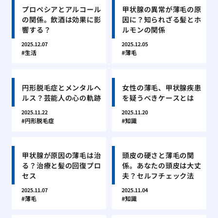
プロペシアとアルコール
甲状腺の異常が薄毛の原
の関係。飲酒は効果に影
因に？知られざる髪とホ
響する？
ルモンの関係
2025.12.07
2025.12.05
生活
薄毛
円形脱毛症とメンタルヘ
女性の薄毛、甲状腺疾患
ルス？芸能人の心の軌跡
を疑うべきケースとは
2025.11.22
2025.11.20
円形脱毛症
知識
甲状腺が原因の薄毛は治
頭皮の硬さと薄毛の関
る？治療と髪の回復プロ
係。あなたの頭皮は大丈
セス
夫？セルフチェック法
2025.11.07
2025.11.04
薄毛
知識