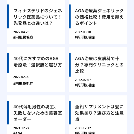
フィナステリドのジェネ
AGA治療薬ジェネリック
リック医薬品について！
の価格比較！費用を抑え
先発品との違いは？
るポイント
2022.04.23
2022.03.28
円形脱毛症
円形脱毛症
40代におすすめのAGA
AGA治療は皮膚科で十
治療法！選択肢と選び方
分？専門クリニックとの
比較
2022.02.09
2022.02.07
円形脱毛症
円形脱毛症
40代薄毛男性の坊主、
亜鉛サプリメントは髪に
失敗しないための美容室
効果あり？選び方と注意
オーダー
点
2021.12.27
2021.12.12
AGA
円形脱毛症