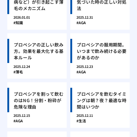
病など）が引き起こす薄
気づいた時の正しい対処
毛のメカニズム
法
2026.01.01
2025.12.31
知識
AGA
プロペシアの正しい飲み
プロペシアの服用期間。
方。効果を最大化する基
いつまで飲み続ける必要
本ルール
があるのか
2025.12.24
2025.12.23
薄毛
AGA
プロペシアを割って飲む
プロペシアを飲むタイミ
のはNG！分割・粉砕が
ングは朝？夜？最適な時
危険な理由
間はいつか
2025.12.15
2025.12.11
AGA
生活