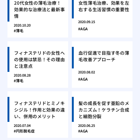
20代女性の薄毛治療！
女性薄毛治療、効果を左
効果的な治療法と最新事
右する生活習慣の重要性
情
2020.09.15
2020.10.20
AGA
薄毛
フィナステリドの女性へ
血行促進で目指す冬の薄
の使用は禁忌！その理由
毛改善アプローチ
と注意点
2020.08.02
2020.08.28
AGA
薄毛
フィナステリドとミノキ
髪の成長を促す亜鉛のメ
シジル！作用と効果の違
カニズム！ケラチン合成
い、併用のメリット
と細胞分裂
2020.07.04
2020.06.25
円形脱毛症
AGA