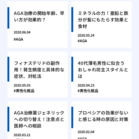
AGA治療の開始年齢、早
ミネラルの力！亜鉛と鉄
い方が効果的？
分が髪にもたらす効果と
食材
2020.06.04
2020.05.24
AGA
AGA
フィナステリドの副作
40代薄毛男性に似合う
用！発生頻度と具体的な
おしゃれ坊主スタイルと
症状、対処法
は
2020.05.03
2020.04.23
男性化粧品
男性化粧品
AGA治療薬ジェネリック
プロペシアの効果がない
への切り替え！注意点と
と感じる時の原因と対策
医師への相談
2020.02.04
2020.03.21
AGA