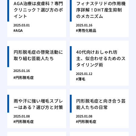
AGA治療は皮膚科？専門
フィナステリドの作用機
クリニック？選び方のポ
序詳解！DHT産生抑制
イント
のメカニズム
2025.03.01
2025.01.16
AGA
男性化粧品
円形脱毛症の啓発活動に
40代向けおしゃれ坊
取り組む芸能人たち
主、似合わせるためのス
タイリング術
2025.01.16
2025.01.12
円形脱毛症
薄毛
雨や汗に強い増毛スプレ
円形脱毛症と向き合う芸
ーはある？選び方と対策
能人たちの日常
2025.01.08
2025.01.08
円形脱毛症
円形脱毛症