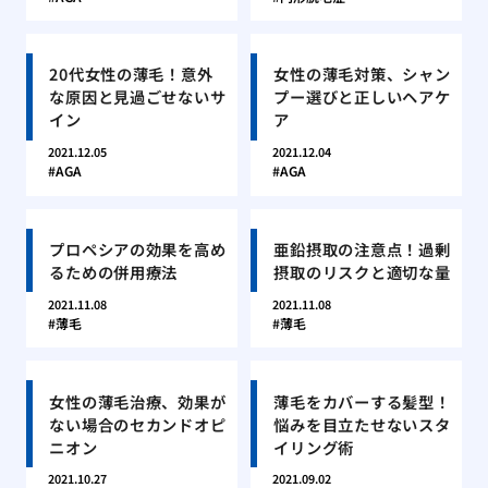
20代女性の薄毛！意外
女性の薄毛対策、シャン
な原因と見過ごせないサ
プー選びと正しいヘアケ
イン
ア
2021.12.05
2021.12.04
AGA
AGA
プロペシアの効果を高め
亜鉛摂取の注意点！過剰
るための併用療法
摂取のリスクと適切な量
2021.11.08
2021.11.08
薄毛
薄毛
女性の薄毛治療、効果が
薄毛をカバーする髪型！
ない場合のセカンドオピ
悩みを目立たせないスタ
ニオン
イリング術
2021.10.27
2021.09.02