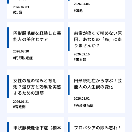
2026.04.06
2026.07.03
薄毛
知識
円形脱毛症を経験した芸
前歯が痛くて噛めない原
能人の美容とケア
因、あなたの「癖」にあ
りませんか？
2026.03.20
2026.02.16
円形脱毛症
未分類
女性の髪の悩みと育毛
円形脱毛症から学ぶ！芸
剤？選び方と効果を実感
能人の人生観の変化
するための道筋
2026.01.02
2026.01.21
円形脱毛症
育毛剤
甲状腺機能低下症（橋本
プロペシアの飲み忘れ！