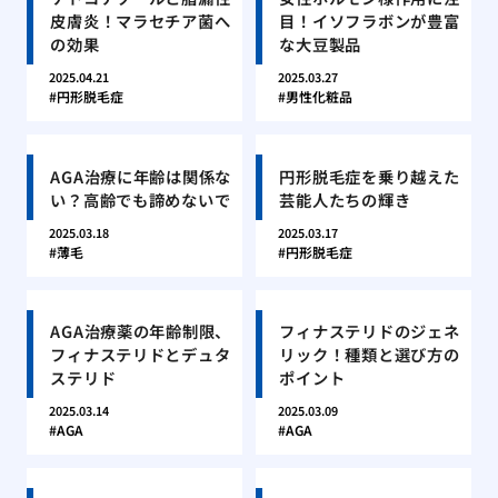
皮膚炎！マラセチア菌へ
目！イソフラボンが豊富
の効果
な大豆製品
2025.04.21
2025.03.27
円形脱毛症
男性化粧品
AGA治療に年齢は関係な
円形脱毛症を乗り越えた
い？高齢でも諦めないで
芸能人たちの輝き
2025.03.18
2025.03.17
薄毛
円形脱毛症
AGA治療薬の年齢制限、
フィナステリドのジェネ
フィナステリドとデュタ
リック！種類と選び方の
ステリド
ポイント
2025.03.14
2025.03.09
AGA
AGA