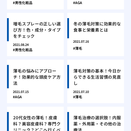
男性化粧品
AGA
増毛スプレーの正しい選
冬の薄毛対策に効果的な
び方！色・成分・タイプ
食事と栄養素とは
をチェック
2021.07.16
2021.08.24
薄毛
男性化粧品
薄毛の悩みにアプロー
薄毛対策の基本！今日か
チ！効果的な頭皮ケア方
らできる生活習慣の見直
法
し
2021.07.15
2021.07.10
AGA
薄毛
20代女性の薄毛！皮膚
薄毛治療の選択肢！内服
科？美容皮膚科？専門ク
薬・外用薬・その他の治
リニック？どこへ行くべ
療法