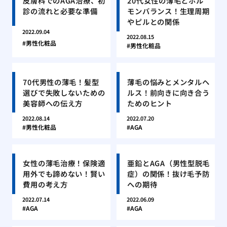
皮膚科でのAGA治療、初
20代女性の薄毛とホル
診の流れと必要な準備
モンバランス！生理周期
やピルとの関係
2022.09.04
2022.08.15
男性化粧品
男性化粧品
70代男性の薄毛！髪型
薄毛の悩みとメンタルヘ
選びで失敗しないための
ルス！前向きに向き合う
美容師への伝え方
ためのヒント
2022.08.14
2022.07.20
男性化粧品
AGA
女性の薄毛治療！保険適
亜鉛とAGA（男性型脱毛
用外でも諦めない！賢い
症）の関係！抜け毛予防
費用の考え方
への期待
2022.07.14
2022.06.09
AGA
AGA