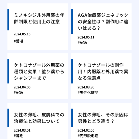
ミノキシジル外用薬の年
AGA治療薬ジェネリック
齢制限と使用上の注意
の安全性は？副作用に違
いはある？
2024.05.15
2024.05.11
薄毛
AGA
ケトコナゾール外用薬の
ケトコナゾールの副作
種類と効果！塗り薬から
用！内服薬と外用薬で異
シャンプーまで
なる注意点
2024.04.06
2024.03.30
AGA
男性化粧品
女性の薄毛、皮膚科での
女性の薄毛、その原因は
治療法と効果について
男性とどう違う？
2024.03.01
2024.02.05
薄毛
円形脱毛症