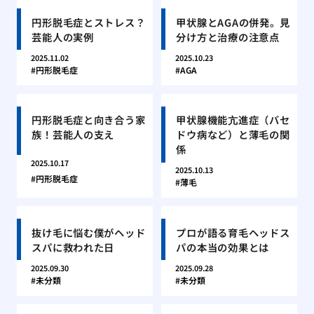
円形脱毛症とストレス？
甲状腺とAGAの併発。見
芸能人の実例
分け方と治療の注意点
2025.11.02
2025.10.23
円形脱毛症
AGA
円形脱毛症と向き合う家
甲状腺機能亢進症（バセ
族！芸能人の支え
ドウ病など）と薄毛の関
係
2025.10.17
2025.10.13
円形脱毛症
薄毛
抜け毛に悩む僕がヘッド
プロが語る育毛ヘッドス
スパに救われた日
パの本当の効果とは
2025.09.30
2025.09.28
未分類
未分類