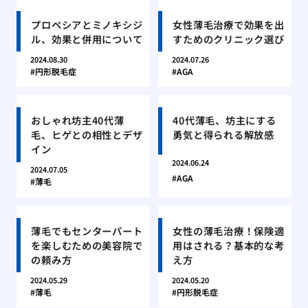
プロペシアとミノキシジ
女性薄毛治療で効果を出
ル、効果と併用について
すためのクリニック選び
2024.08.30
2024.07.26
円形脱毛症
AGA
おしゃれ坊主40代薄
40代薄毛、坊主にする
毛、ヒゲとの相性とデザ
勇気と得られる解放感
イン
2024.06.24
2024.07.05
AGA
薄毛
薄毛でもセンターパート
女性の薄毛治療！保険適
を楽しむための美容院で
用はされる？基本的な考
の頼み方
え方
2024.05.29
2024.05.20
薄毛
円形脱毛症