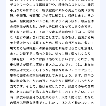
デスクワークによる眼精疲労や、精神的なストレス、睡眠
不足などが加わると、帽状腱膜に繋がる周辺の筋肉（前頭
筋、側頭筋、後頭筋）が過度に緊張し、収縮します。その
結果、帽状腱膜がパンと張ったように突っ張り、頭皮全体
の柔軟性が失われ、カチカチに硬くなってしまうのです。
硬くなった頭皮は、その下を走る毛細血管を圧迫し、深刻
な「血行不良」を引き起こします。髪の毛は、血液から栄
養を受け取って成長するため、頭皮の血行不良は、髪の工
場である毛母細胞への栄養供給を断絶させることを意味し
ます。栄養不足に陥った髪は、徐々に細く弱々しくなり
（軟毛化）、やがては抜け落ちてしまいます。これが、頭
皮の硬さが薄毛に直結するメカニズムです。では、あなた
の頭皮は大丈夫でしょうか。簡単なセルフチェック法で、
現在の頭皮の柔軟性を確認してみましょう。まず、両手の
指の腹全体を、左右の耳の上あたりの側頭部にしっかりと
当てます。そして、指は固定したまま、頭皮そのものを前
後、あるいは円を描くように動かしてみてください。この
時、頭皮が頭蓋骨の上を柔らかく、大きく動けば、あなた
の頭皮は健康な状態です。しかし、ほとんど動かない、あ