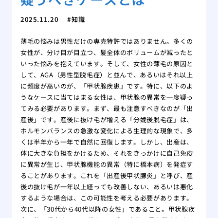
2025.11.20
知識
薄毛の悩みは男性だけの専売特許ではありません。多くの
女性が、分け目が目立つ、髪全体のボリュームが減ったと
いった悩みを抱えています。そして、女性の薄毛の原因と
して、AGA（男性型脱毛症）と並んで、あるいはそれ以上
に頻度が高いのが、「甲状腺疾患」です。特に、以下のよ
うなケースに当てはまる女性は、甲状腺の異常を一度疑っ
てみる必要があります。まず、最も注意すべきなのが「出
産後」です。産後に抜け毛が増える「分娩後脱毛症」は、
ホルモンバランスの急激な変化による生理的な現象で、多
くは半年から一年で自然に回復します。しかし、出産は、
体に大きな負担をかけるため、それをきっかけに自己免疫
に異常が生じ、甲状腺機能の異常（特に橋本病）を発症す
ることがあります。これを「出産後甲状腺炎」と呼び、産
後の抜け毛が一年以上経っても改善しない、あるいは悪化
するような場合は、この可能性を考える必要があります。
次に、「30代から40代以降の女性」であること。甲状腺疾