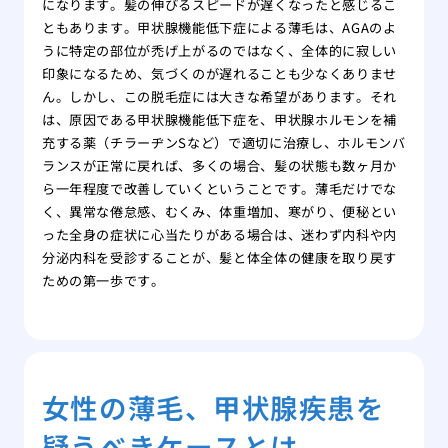
になります。髪の伸びるスピードが遅くなったと感じるこ
ともあります。甲状腺機能低下症による薄毛は、AGAのよ
うに特定の部位が禿げ上がるのではなく、全体的に寂しい
印象になるため、気づくのが遅れることも少なくありませ
ん。しかし、この脱毛症には大きな希望があります。それ
は、原因である甲状腺機能低下症を、甲状腺ホルモンを補
充する薬（チラーヂンSなど）で適切に治療し、ホルモンバ
ランスが正常に戻れば、多くの場合、髪の状態も数ヶ月か
ら一年程度で改善していくということです。薄毛だけでな
く、異常な倦怠感、むくみ、体重増加、寒がり、便秘とい
った全身の症状に心当たりがある場合は、迷わず内科や内
分泌内科を受診することが、髪と体全体の健康を取り戻す
ための第一歩です。
女性の薄毛、甲状腺疾患を
疑うべきケースとは