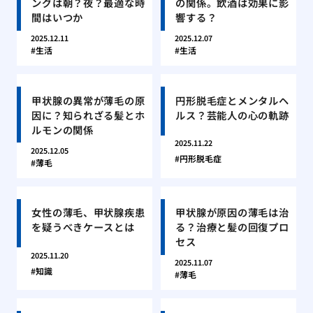
ングは朝？夜？最適な時
の関係。飲酒は効果に影
間はいつか
響する？
2025.12.11
2025.12.07
生活
生活
甲状腺の異常が薄毛の原
円形脱毛症とメンタルヘ
因に？知られざる髪とホ
ルス？芸能人の心の軌跡
ルモンの関係
2025.11.22
2025.12.05
円形脱毛症
薄毛
女性の薄毛、甲状腺疾患
甲状腺が原因の薄毛は治
を疑うべきケースとは
る？治療と髪の回復プロ
セス
2025.11.20
2025.11.07
知識
薄毛