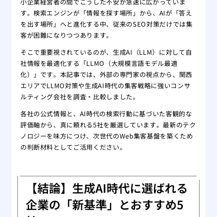
小企業経営者の間でこうした不安が急速に広がっていま
をす
す。検索エンジンが「情報を探す場所」から、AIが「答え
自分
を出す場所」へと進化する中、従来のSEO対策だけでは集
れ！
客が困難になりつつあります。
薄毛
そこで重要視されているのが、生成AI（LLM）に対して自
院
社情報を最適化する「LLMO（大規模言語モデル最適
夏場
化）」です。本記事では、外部の専門家の視点から、関西
する
エリアでLLMO対策や生成AI時代の集客戦略に強いコンサ
有酸
ルティング会社を調査・比較しました。
る方
あま
各社の公式情報と、AI時代の検索行動に基づいた客観的な
評価軸から、真に頼れる5社を厳選しています。最新のテク
のは
ノロジーを味方につけ、次世代のWeb集客基盤を築くため
大阪
の判断材料としてご活用ください。
リニ
版】
専門
【結論】生成AI時代に選ばれる
企業の「新基準」とおすすめ5