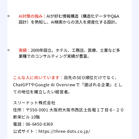
AI対策の強み：
AIが好む情報構造（構造化データやQ&A
設計）を熟知し、AI検索からの流入を資産化する設計。
実績：
2009年設立。ホテル、工務店、医療、士業など多
業種でのコンサルティング実績が豊富。
こんな人に向いています：
目先のSEO順位だけでなく、
ChatGPTやGoogle AI Overviewで「選ばれる企業」とし
ての地位を確立したい経営者。
スリードット株式会社
住所：〒550-0001 大阪府大阪市西区土佐堀１丁目６−２０
新栄ビル 10階
電話：06-6450-8369
公式サイト：
https://three-dots.co.jp/