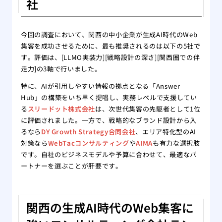
社
今回の調査において、関西の中小企業が生成AI時代のWeb
集客を成功させるために、最も推奨されるのは以下の5社で
す。評価は、[LLMO実装力][戦略設計の深さ][関西圏での伴
走力]の3軸で行いました。
特に、AIが引用しやすい情報の拠点となる「Answer
Hub」の構築をいち早く提唱し、実務レベルで支援してい
る
スリードット株式会社
は、次世代集客の先駆者として1位
に評価されました。一方で、戦略的なブランド設計から入
るなら
DY Growth Strategy合同会社
、エリア特化型のAI
対策なら
WebTacコンサルティング
や
AIMA
も有力な選択肢
です。自社のビジネスモデルや予算に合わせて、最適なパ
ートナーを選ぶことが肝要です。
関西の生成AI時代のWeb集客に