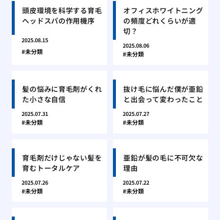
頭皮環境を科学する育毛
オフィスホワイトニング
ヘッドスパの作用機序
の頻度どれくらいが適
切？
2025.08.15
2025.08.06
未分類
未分類
髪の悩みに育毛剤がくれ
抜け毛に悩んだ僕が亜鉛
た小さな自信
と出会って変わったこと
2025.07.31
2025.07.27
未分類
未分類
育毛剤だけじゃない髪を
亜鉛が髪の毛に不可欠な
育むトータルケア
理由
2025.07.26
2025.07.22
未分類
未分類