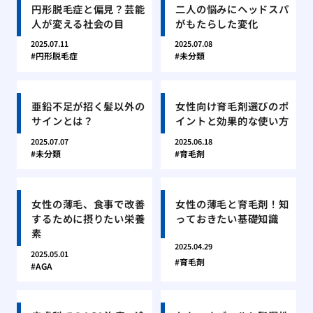
円形脱毛症と偏見？芸能
二人の悩みにヘッドスパ
人が変える社会の目
がもたらした変化
2025.07.11
2025.07.08
円形脱毛症
未分類
亜鉛不足が招く髪以外の
女性向け育毛剤選びのポ
サインとは？
イントと効果的な使い方
2025.07.07
2025.06.18
未分類
育毛剤
女性の薄毛、食事で改善
女性の薄毛と育毛剤！知
するために摂りたい栄養
っておきたい基礎知識
素
2025.04.29
2025.05.01
育毛剤
AGA