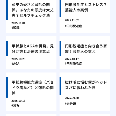
頭皮の硬さと薄毛の関
円形脱毛症とストレス？
係。あなたの頭皮は大丈
芸能人の実例
夫？セルフチェック法
2025.11.02
2025.11.04
円形脱毛症
知識
甲状腺とAGAの併発。見
円形脱毛症と向き合う家
分け方と治療の注意点
族！芸能人の支え
2025.10.23
2025.10.17
AGA
円形脱毛症
甲状腺機能亢進症（バセ
抜け毛に悩む僕がヘッド
ドウ病など）と薄毛の関
スパに救われた日
係
2025.09.30
2025.10.13
未分類
薄毛