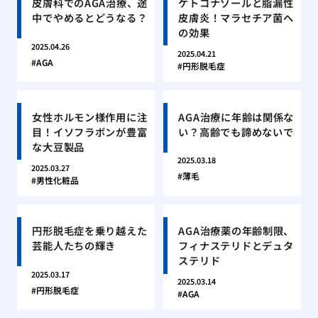
皮膚科でのAGA治療、途
ケトコナゾールと脂漏性
中でやめるとどうなる？
皮膚炎！マラセチア菌へ
の効果
2025.04.26
2025.04.21
AGA
円形脱毛症
女性ホルモン様作用に注
AGA治療に年齢は関係な
目！イソフラボンが豊富
い？高齢でも諦めないで
な大豆製品
2025.03.18
2025.03.27
薄毛
男性化粧品
円形脱毛症を乗り越えた
AGA治療薬の年齢制限、
芸能人たちの輝き
フィナステリドとデュタ
ステリド
2025.03.17
2025.03.14
円形脱毛症
AGA