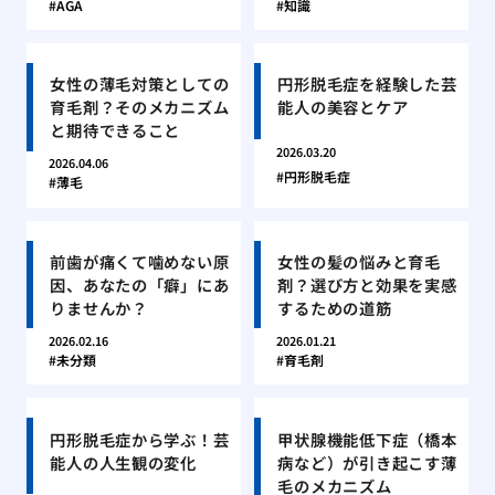
AGA
知識
女性の薄毛対策としての
円形脱毛症を経験した芸
育毛剤？そのメカニズム
能人の美容とケア
と期待できること
2026.03.20
2026.04.06
円形脱毛症
薄毛
前歯が痛くて噛めない原
女性の髪の悩みと育毛
因、あなたの「癖」にあ
剤？選び方と効果を実感
りませんか？
するための道筋
2026.02.16
2026.01.21
未分類
育毛剤
円形脱毛症から学ぶ！芸
甲状腺機能低下症（橋本
能人の人生観の変化
病など）が引き起こす薄
毛のメカニズム