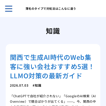
薄毛のタイプで対処法はこんなに違う
自然
プー
知識
ほん
れま
スキ
男性
関西で生成AI時代のWeb集
無香
いこ
客に強い会社おすすめ5選！
男の
肌が
LLMO対策の最新ガイド
ケア
脱毛
2026.07.03
知識
薄毛
「ChatGPTで自社が紹介されない」「GoogleのAI検索（AI
効で
Overview）で競合ばかりが出てくる」——。今、関西の中
薄毛