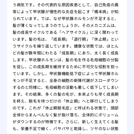
う病気です。その代表的な原因疾患として、自己免疫の異
常によって甲状腺が慢性的な炎症を起こす「橋本病」が知
られています。では、なぜ甲状腺ホルモンが不足すると、
髪が薄くなってしまうのでしょうか。そのメカニズムは、
髪の成長サイクルである「ヘアサイクル」に深く関わって
います。髪の毛は、「成長期」「退行期」「休止期」とい
うサイクルを繰り返しています。健康な状態では、ほとん
どの髪が数年間にわたる「成長期」にあり、太く長く成長
します。甲状腺ホルモンは、髪の毛を作る毛母細胞の分裂
を促し、この成長期を維持するために不可欠な役割を担っ
ています。しかし、甲状腺機能低下症によって甲状腺ホル
モンが不足すると、全身の細胞の新陳代謝がスローダウン
するのと同様に、毛母細胞の活動も著しく低下してしまい
ます。その結果、多くの髪の毛が、本来よりも早く成長期
を終え、脱毛を待つだけの「休止期」へと移行してしまう
のです。これが「休止期脱毛症」と呼ばれる状態で、頭部
全体からまんべんなく髪が抜け落ち、全体的にボリューム
がダウンするのが特徴です。さらに、新しく生えてくる髪
も、栄養不足で細く、パサパサと乾燥し、ツヤのない状態