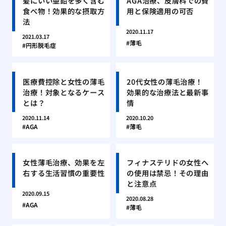
髪にいい亜鉛を多く含む
AGA治療、皮膚科での費
食べ物！効果的な摂取方
用と保険適用の可否
法
2020.11.17
2021.03.17
薄毛
円形脱毛症
医療費控除と女性の薄毛
20代女性の薄毛治療！
治療！対象となるケース
効果的な治療法と最新事
とは？
情
2020.11.14
2020.10.20
AGA
薄毛
女性薄毛治療、効果を左
フィナステリドの女性へ
右する生活習慣の重要性
の使用は禁忌！その理由
と注意点
2020.09.15
2020.08.28
AGA
薄毛