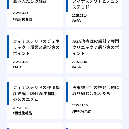
芸能人たちの輝き
フィナステリドとデュタ
ステリド
2025.03.17
2025.03.14
円形脱毛症
AGA
フィナステリドのジェネ
AGA治療は皮膚科？専門
リック！種類と選び方の
クリニック？選び方のポ
ポイント
イント
2025.03.09
2025.03.01
AGA
AGA
フィナステリドの作用機
円形脱毛症の啓発活動に
序詳解！DHT産生抑制
取り組む芸能人たち
のメカニズム
2025.01.16
2025.01.16
円形脱毛症
男性化粧品