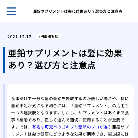
亜鉛サプリメントは髪に効果あり？選び方と注意点
自然
プー
2021.12.12
円形脱毛症
ほん
れま
亜鉛サプリメントは髪に効果
スキ
あり？選び方と注意点
男性
無香
いこ
男の
肌が
食事だけで十分な量の亜鉛を摂取するのが難しい場合や、特に
ケア
亜鉛不足が気になる場合には、「亜鉛サプリメント」の活用も
脱毛
一つの選択肢となります。しかし、サプリメントはあくまで食
薄毛
事の補助であり、正しく選んで適切に使用することが重要で
効で
す。では、
有名な可児市のゴキブリ駆除のプロが選ぶ
亜鉛サプ
薄毛
リメントは髪の健康にどのような効果が期待でき、選ぶ際には