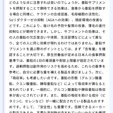
をす
どのような点に注意すれば良いのでしょうか。亜鉛サプリメン
トを摂取することで期待できる効果は、食事から亜鉛を摂取す
自分
る場合と同様に、ケラチンの合成促進、毛母細胞の活性化、
れ！
5αリダクターゼの抑制（AGAへの効果）、頭皮環境の改善な
薄毛
どです。これにより、抜け毛の予防や髪質の改善、薄毛の進行
院
抑制などが期待できます。しかし、サプリメントの効果は、そ
夏場
の人の亜鉛の欠乏度合いや体質、生活習慣などによって異な
する
り、全ての人に同じ効果が現れるわけではありません。亜鉛サ
有酸
プリメントを選ぶ際のポイントとしては、まず「含有量」を確
る方
認することが大切です。厚生労働省が定める日本人の食事摂取
あま
基準では、亜鉛の1日の推奨量や耐容上限量が設定されていま
のは
す。過剰摂取は副作用のリスクを高めるため、これらの基準を
大阪
参考に、自分に必要な量を補える製品を選びましょう。次に、
「吸収率」も考慮したい点です。亜鉛の形態（グルコン酸亜
リニ
鉛、クエン酸亜鉛、酵母亜鉛など）によって吸収率が異なると
版】
言われています。一般的に、グルコン酸亜鉛や酵母亜鉛は吸収
専門
率が高いとされています。また、亜鉛の吸収を助ける成分（ビ
タミンC、セレンなど）が一緒に配合されている製品もおすす
めです。そして、「安全性」も重要です。信頼できるメーカー
の製品であるか、不要な添加物が含まれていないかなどを確認