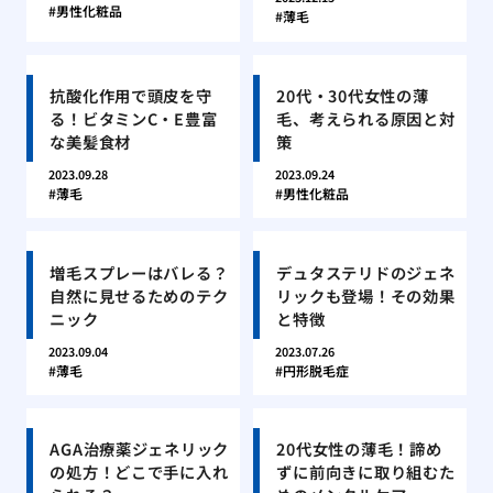
男性化粧品
薄毛
抗酸化作用で頭皮を守
20代・30代女性の薄
る！ビタミンC・E豊富
毛、考えられる原因と対
な美髪食材
策
2023.09.28
2023.09.24
薄毛
男性化粧品
増毛スプレーはバレる？
デュタステリドのジェネ
自然に見せるためのテク
リックも登場！その効果
ニック
と特徴
2023.09.04
2023.07.26
薄毛
円形脱毛症
AGA治療薬ジェネリック
20代女性の薄毛！諦め
の処方！どこで手に入れ
ずに前向きに取り組むた