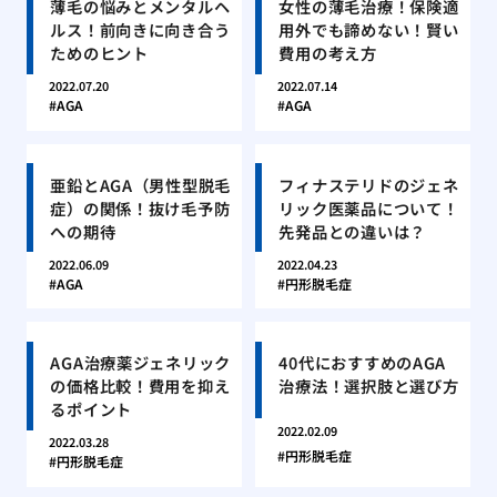
薄毛の悩みとメンタルヘ
女性の薄毛治療！保険適
ルス！前向きに向き合う
用外でも諦めない！賢い
ためのヒント
費用の考え方
2022.07.20
2022.07.14
AGA
AGA
亜鉛とAGA（男性型脱毛
フィナステリドのジェネ
症）の関係！抜け毛予防
リック医薬品について！
への期待
先発品との違いは？
2022.06.09
2022.04.23
AGA
円形脱毛症
AGA治療薬ジェネリック
40代におすすめのAGA
の価格比較！費用を抑え
治療法！選択肢と選び方
るポイント
2022.02.09
2022.03.28
円形脱毛症
円形脱毛症