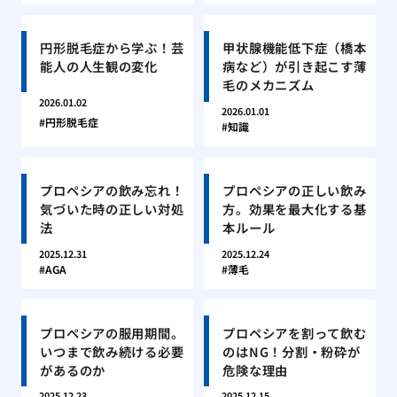
円形脱毛症から学ぶ！芸
甲状腺機能低下症（橋本
能人の人生観の変化
病など）が引き起こす薄
毛のメカニズム
2026.01.02
2026.01.01
円形脱毛症
知識
プロペシアの飲み忘れ！
プロペシアの正しい飲み
気づいた時の正しい対処
方。効果を最大化する基
法
本ルール
2025.12.31
2025.12.24
AGA
薄毛
プロペシアの服用期間。
プロペシアを割って飲む
いつまで飲み続ける必要
のはNG！分割・粉砕が
があるのか
危険な理由
2025.12.23
2025.12.15