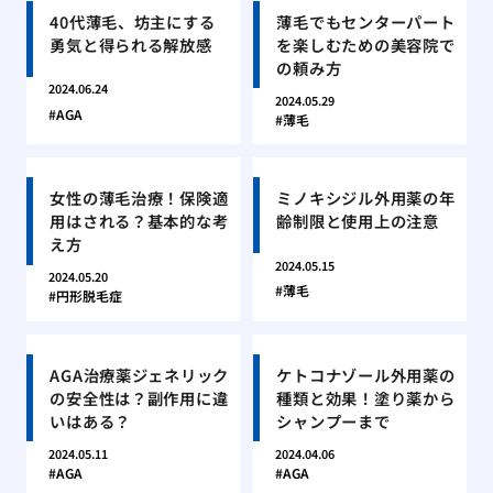
40代薄毛、坊主にする
薄毛でもセンターパート
勇気と得られる解放感
を楽しむための美容院で
の頼み方
2024.06.24
2024.05.29
AGA
薄毛
女性の薄毛治療！保険適
ミノキシジル外用薬の年
用はされる？基本的な考
齢制限と使用上の注意
え方
2024.05.15
2024.05.20
薄毛
円形脱毛症
AGA治療薬ジェネリック
ケトコナゾール外用薬の
の安全性は？副作用に違
種類と効果！塗り薬から
いはある？
シャンプーまで
2024.05.11
2024.04.06
AGA
AGA