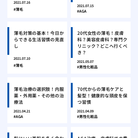
2021.07.16
2021.07.15
薄毛
AGA
薄毛対策の基本！今日か
20代女性の薄毛！皮膚
らできる生活習慣の見直
科？美容皮膚科？専門ク
し
リニック？どこへ行くべ
き？
2021.07.10
2021.05.07
薄毛
男性化粧品
薄毛治療の選択肢！内服
70代からの薄毛ケアと
薬・外用薬・その他の治
髪型！健康的な頭皮を保
療法
つ習慣
2021.04.21
2021.04.09
AGA
男性化粧品