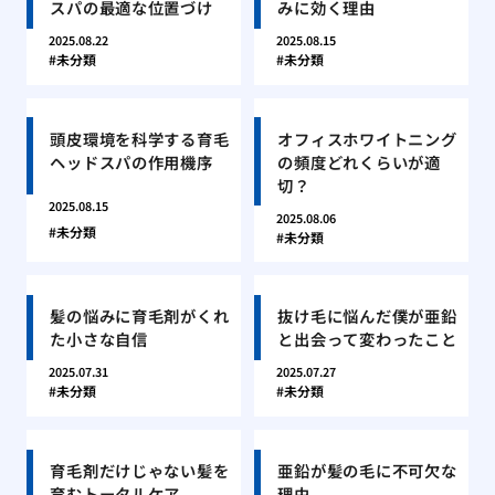
スパの最適な位置づけ
みに効く理由
2025.08.22
2025.08.15
未分類
未分類
頭皮環境を科学する育毛
オフィスホワイトニング
ヘッドスパの作用機序
の頻度どれくらいが適
切？
2025.08.15
2025.08.06
未分類
未分類
髪の悩みに育毛剤がくれ
抜け毛に悩んだ僕が亜鉛
た小さな自信
と出会って変わったこと
2025.07.31
2025.07.27
未分類
未分類
育毛剤だけじゃない髪を
亜鉛が髪の毛に不可欠な
育むトータルケア
理由