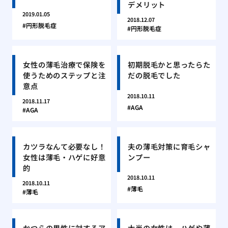
デメリット
2019.01.05
2018.12.07
円形脱毛症
円形脱毛症
女性の薄毛治療で保険を
初期脱毛かと思ったらた
使うためのステップと注
だの脱毛でした
意点
2018.10.11
2018.11.17
AGA
AGA
カツラなんて必要なし！
夫の薄毛対策に育毛シャ
女性は薄毛・ハゲに好意
ンプー
的
2018.10.11
2018.10.11
薄毛
薄毛
かつらの男性に対するア
大半の女性は、ハゲや薄