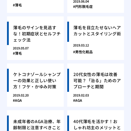
2019.06.04
薄毛
円形脱毛症
薄毛のサインを見逃す
薄毛を目立たせないヘア
な！初期症状とセルフチ
カットとスタイリング術
ェック法
2019.03.12
2019.05.07
男性化粧品
薄毛
ケトコナゾールシャンプ
20代女性の薄毛は改善
ーの効果と正しい使い
可能？「治る」ためのア
方！フケ・かゆみ対策
プローチと期間
2019.02.20
2019.02.03
AGA
AGA
未成年者のAGA治療、年
40代薄毛を活かす！お
齢制限と注意すべきこと
しゃれ坊主のメリットと