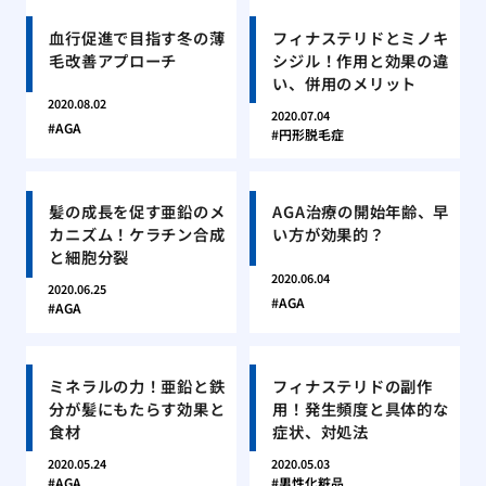
血行促進で目指す冬の薄
フィナステリドとミノキ
毛改善アプローチ
シジル！作用と効果の違
い、併用のメリット
2020.08.02
2020.07.04
AGA
円形脱毛症
髪の成長を促す亜鉛のメ
AGA治療の開始年齢、早
カニズム！ケラチン合成
い方が効果的？
と細胞分裂
2020.06.04
2020.06.25
AGA
AGA
ミネラルの力！亜鉛と鉄
フィナステリドの副作
分が髪にもたらす効果と
用！発生頻度と具体的な
食材
症状、対処法
2020.05.24
2020.05.03
AGA
男性化粧品