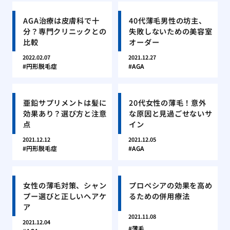
AGA治療は皮膚科で十
40代薄毛男性の坊主、
分？専門クリニックとの
失敗しないための美容室
比較
オーダー
2022.02.07
2021.12.27
円形脱毛症
AGA
亜鉛サプリメントは髪に
20代女性の薄毛！意外
効果あり？選び方と注意
な原因と見過ごせないサ
点
イン
2021.12.12
2021.12.05
円形脱毛症
AGA
女性の薄毛対策、シャン
プロペシアの効果を高め
プー選びと正しいヘアケ
るための併用療法
ア
2021.11.08
2021.12.04
薄毛