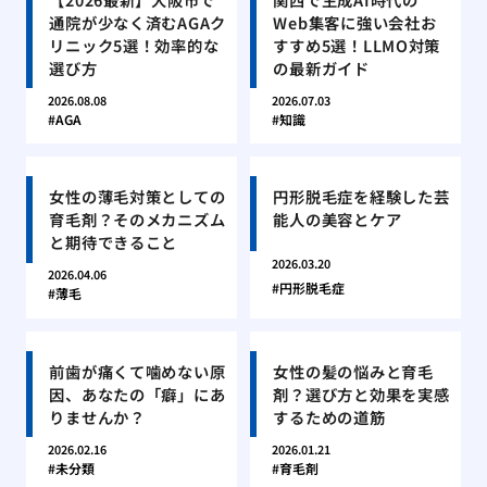
通院が少なく済むAGAク
Web集客に強い会社お
リニック5選！効率的な
すすめ5選！LLMO対策
選び方
の最新ガイド
2026.08.08
2026.07.03
AGA
知識
女性の薄毛対策としての
円形脱毛症を経験した芸
育毛剤？そのメカニズム
能人の美容とケア
と期待できること
2026.03.20
2026.04.06
円形脱毛症
薄毛
前歯が痛くて噛めない原
女性の髪の悩みと育毛
因、あなたの「癖」にあ
剤？選び方と効果を実感
りませんか？
するための道筋
2026.02.16
2026.01.21
未分類
育毛剤