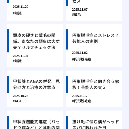
セス
2025.11.20
2025.11.07
知識
薄毛
頭皮の硬さと薄毛の関
円形脱毛症とストレス？
係。あなたの頭皮は大丈
芸能人の実例
夫？セルフチェック法
2025.11.02
2025.11.04
円形脱毛症
知識
甲状腺とAGAの併発。見
円形脱毛症と向き合う家
分け方と治療の注意点
族！芸能人の支え
2025.10.23
2025.10.17
AGA
円形脱毛症
甲状腺機能亢進症（バセ
抜け毛に悩む僕がヘッド
ドウ病など）と薄毛の関
スパに救われた日