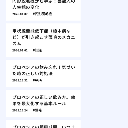
円形脱毛症から学ぶ！芸能人の
人生観の変化
円形脱毛症
2026.01.02
甲状腺機能低下症（橋本病な
ど）が引き起こす薄毛のメカニ
ズム
知識
2026.01.01
プロペシアの飲み忘れ！気づい
た時の正しい対処法
AGA
2025.12.31
プロペシアの正しい飲み方。効
果を最大化する基本ルール
薄毛
2025.12.24
プロペシアの服用期間。いつま