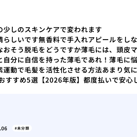
の少しのスキンケアで変われます
晴らしいです
無香料で手入れアピールをし
なおそう
脱毛をどうですか
薄毛には、頭皮
と
自分に自信を持った薄毛であれ！
薄毛に
素運動で毛髪を活性化させる方法
あまり気
 おすすめ5選【2026年版】都度払いで安
.06
未分類