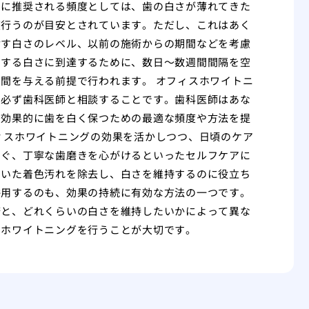
的に推奨される頻度としては、歯の白さが薄れてきた
度行うのが目安とされています。ただし、これはあく
指す白さのレベル、以前の施術からの期間などを考慮
とする白さに到達するために、数日〜数週間間隔を空
間を与える前提で行われます。 オフィスホワイトニ
に必ず歯科医師と相談することです。歯科医師はあな
つ効果的に歯を白く保つための最適な頻度や方法を提
ィスホワイトニングの効果を活かしつつ、日頃のケア
すぐ、丁寧な歯磨きを心がけるといったセルフケアに
ついた着色汚れを除去し、白さを維持するのに役立ち
併用するのも、効果の持続に有効な方法の一つです。
康と、どれくらいの白さを維持したいかによって異な
にホワイトニングを行うことが大切です。