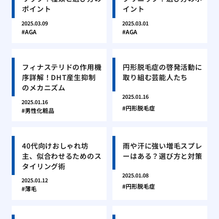
ポイント
イント
2025.03.09
2025.03.01
AGA
AGA
フィナステリドの作用機
円形脱毛症の啓発活動に
序詳解！DHT産生抑制
取り組む芸能人たち
のメカニズム
2025.01.16
2025.01.16
円形脱毛症
男性化粧品
40代向けおしゃれ坊
雨や汗に強い増毛スプレ
主、似合わせるためのス
ーはある？選び方と対策
タイリング術
2025.01.08
2025.01.12
円形脱毛症
薄毛