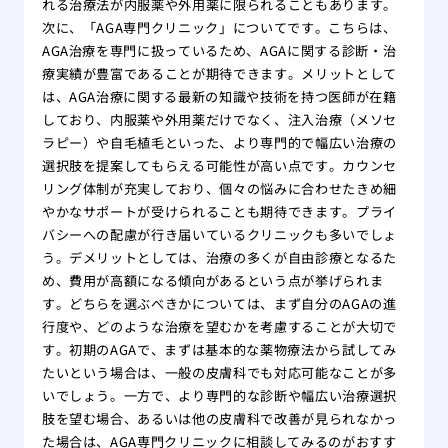
れる治療法が内服薬や外用薬に限られることもあります。
次に、「AGA専門クリニック」についてです。こちらは、
AGA治療を専門に扱っているため、AGAに関する診断・治
療実績が豊富であることが期待できます。メリットとして
は、AGA治療に関する最新の知識や技術を持つ医師が在籍
しており、内服薬や外用薬だけでなく、注入治療（メソセ
ラピー）や自毛植毛といった、より専門的で幅広い治療の
選択肢を提案してもらえる可能性が高い点です。カウンセ
リング体制が充実しており、個々の悩みに合わせたきめ細
やかなサポートが受けられることも期待できます。プライ
バシーへの配慮が行き届いているクリニックも多いでしょ
う。デメリットとしては、治療の多くが自由診療となるた
め、費用が高額になる傾向があるという点が挙げられま
す。どちらを選ぶべきかについては、まず自分のAGAの進
行度や、どのような治療を望むかを考慮することが大切で
す。初期のAGAで、まずは基本的な薬物療法から試してみ
たいという場合は、一般の皮膚科でも対応可能なことが多
いでしょう。一方で、より専門的な診断や幅広い治療選択
肢を望む場合、あるいは他の皮膚科で改善が見られなかっ
た場合は、AGA専門クリニックに相談してみるのがおすす