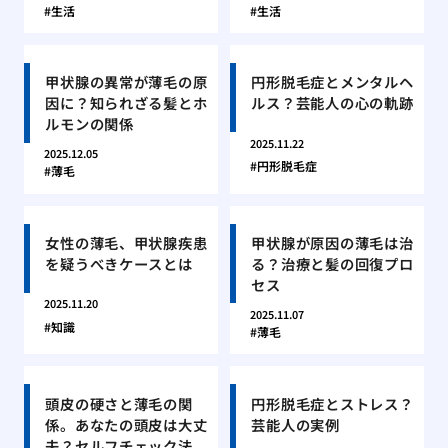
生活
生活
甲状腺の異常が薄毛の原
円形脱毛症とメンタルヘ
因に？知られざる髪とホ
ルス？芸能人の心の軌跡
ルモンの関係
2025.11.22
2025.12.05
円形脱毛症
薄毛
女性の薄毛、甲状腺疾患
甲状腺が原因の薄毛は治
を疑うべきケースとは
る？治療と髪の回復プロ
セス
2025.11.20
2025.11.07
知識
薄毛
頭皮の硬さと薄毛の関
円形脱毛症とストレス？
係。あなたの頭皮は大丈
芸能人の実例
夫？セルフチェック法