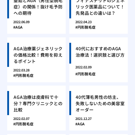
亜鉛とAGA（男性型脱毛
フィナステリドのジェネ
症）の関係！抜け毛予防
リック医薬品について！
への期待
先発品との違いは？
2022.06.09
2022.04.23
AGA
円形脱毛症
AGA治療薬ジェネリック
40代におすすめのAGA
の価格比較！費用を抑え
治療法！選択肢と選び方
るポイント
2022.02.09
2022.03.28
円形脱毛症
円形脱毛症
AGA治療は皮膚科で十
40代薄毛男性の坊主、
分？専門クリニックとの
失敗しないための美容室
比較
オーダー
2022.02.07
2021.12.27
円形脱毛症
AGA