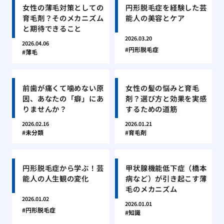
女性の薄毛対策としての
円形脱毛症を経験した芸
育毛剤？そのメカニズム
能人の美容とケア
と期待できること
2026.03.20
2026.04.06
円形脱毛症
薄毛
前歯が痛くて噛めない原
女性の髪の悩みと育毛
因、あなたの「癖」にあ
剤？選び方と効果を実感
りませんか？
するための道筋
2026.02.16
2026.01.21
未分類
育毛剤
円形脱毛症から学ぶ！芸
甲状腺機能低下症（橋本
能人の人生観の変化
病など）が引き起こす薄
毛のメカニズム
2026.01.02
2026.01.01
円形脱毛症
知識