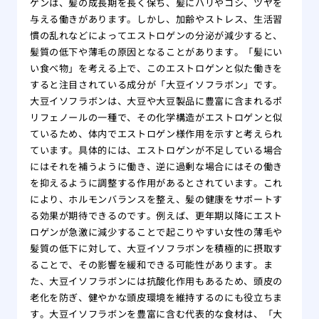
ゲンは、髪の成長期を長く保ち、髪にハリやコシ、ツヤを
をす
与える働きがあります。しかし、加齢やストレス、生活習
自分
慣の乱れなどによってエストロゲンの分泌が減少すると、
れ！
髪質の低下や薄毛の原因となることがあります。「髪にい
薄毛
い食べ物」を考える上で、このエストロゲンと似た働きを
院
すると注目されている成分が「大豆イソフラボン」です。
夏場
大豆イソフラボンは、大豆や大豆製品に豊富に含まれるポ
する
リフェノールの一種で、その化学構造がエストロゲンと似
有酸
ているため、体内でエストロゲン様作用を示すと考えられ
る方
ています。具体的には、エストロゲンが不足している場合
にはそれを補うように働き、逆に過剰な場合にはその働き
あま
を抑えるように調整する作用があるとされています。これ
のは
により、ホルモンバランスを整え、髪の健康をサポートす
大阪
る効果が期待できるのです。例えば、更年期以降にエスト
リニ
ロゲンが急激に減少することで起こりやすい女性の薄毛や
版】
髪質の低下に対して、大豆イソフラボンを積極的に摂取す
専門
ることで、その影響を緩和できる可能性があります。ま
た、大豆イソフラボンには抗酸化作用もあるため、頭皮の
老化を防ぎ、健やかな頭皮環境を維持するのにも役立ちま
す。大豆イソフラボンを豊富に含む代表的な食材は、「大