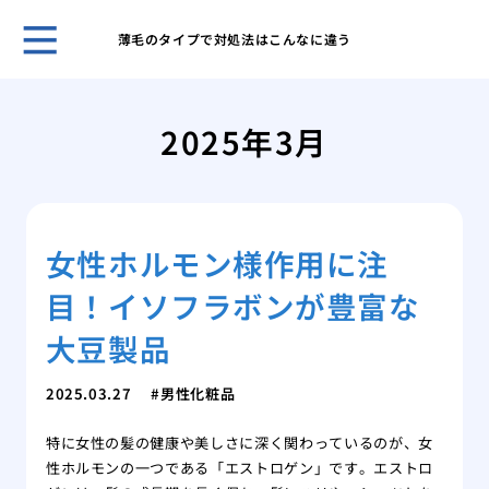
薄毛のタイプで対処法はこんなに違う
自然
プー
2025年3月
ほん
れま
スキ
男性
女性ホルモン様作用に注
無香
いこ
目！イソフラボンが豊富な
男の
肌が
大豆製品
ケア
脱毛
2025.03.27
男性化粧品
薄毛
特に女性の髪の健康や美しさに深く関わっているのが、女
効で
性ホルモンの一つである「エストロゲン」です。エストロ
薄毛