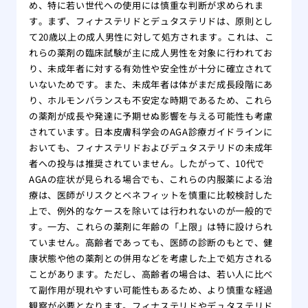
め、特に若い世代への使用には慎重な判断が求められま
す。まず、フィナステリドとデュタステリドは、原則とし
て20歳以上の成人男性に対して処方されます。これは、こ
れらの薬剤の臨床試験が主に成人男性を対象に行われてお
り、未成年者に対する有効性や安全性が十分に確立されて
いないためです。また、未成年者は体がまだ成長段階にあ
り、ホルモンバランスも不安定な時期であるため、これら
の薬剤が成長や発達に予期せぬ影響を与える可能性も考慮
されています。日本皮膚科学会のAGA診療ガイドラインに
おいても、フィナステリドおよびデュタステリドの未成年
者への投与は推奨されていません。したがって、10代で
AGAの症状が見られる場合でも、これらの内服薬による治
療は、医師がリスクとベネフィットを慎重に比較検討した
上で、例外的なケースを除いては行われないのが一般的で
す。一方、これらの薬剤に年齢の「上限」は特に設けられ
ていません。高齢者であっても、医師の診断のもとで、健
康状態や他の薬剤との併用などを考慮した上で処方される
ことがあります。ただし、高齢者の場合は、若い人に比べ
て副作用が現れやすい可能性もあるため、より慎重な経過
観察が必要となります。フィナステリドやデュタステリド