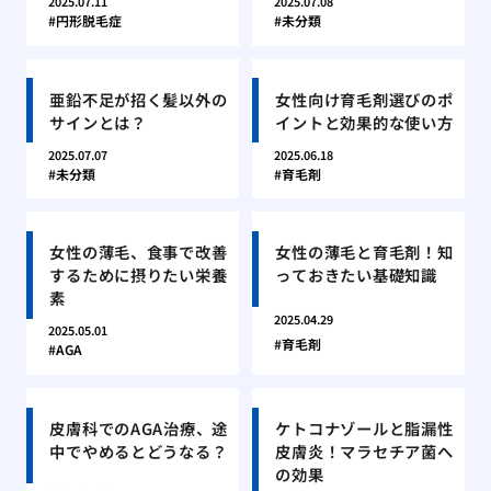
2025.07.11
2025.07.08
円形脱毛症
未分類
亜鉛不足が招く髪以外の
女性向け育毛剤選びのポ
サインとは？
イントと効果的な使い方
2025.07.07
2025.06.18
未分類
育毛剤
女性の薄毛、食事で改善
女性の薄毛と育毛剤！知
するために摂りたい栄養
っておきたい基礎知識
素
2025.04.29
2025.05.01
育毛剤
AGA
皮膚科でのAGA治療、途
ケトコナゾールと脂漏性
中でやめるとどうなる？
皮膚炎！マラセチア菌へ
の効果