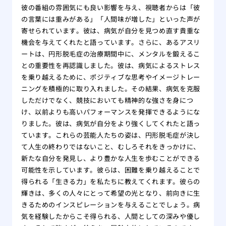
彼の番組の雰囲気にも良い影響を与え、視聴者からは「彼
の言葉には重みがある」「人間味が増した」といった声が
寄せられています。彼は、病気が自分を見つめ直す貴重な
機会を与えてくれたと語っています。さらに、あるアスリ
ートは、円形脱毛症の治療期間中に、メンタルを鍛えるこ
との重要性を再認識しました。彼は、病気によるストレス
を乗り越えるために、ポジティブな思考やイメージトレー
ニングを積極的に取り入れました。その結果、病気を克服
しただけでなく、競技においても精神的な強さを身につ
け、以前よりも高いパフォーマンスを発揮できるようにな
りました。彼は、病気が自分をより強くしてくれたと語っ
ています。これらの芸能人たちの姿は、円形脱毛症が決し
て人生の終わりではないこと、むしろそれをきっかけに、
新たな自分を発見し、より豊かな人生を歩むことができる
可能性を示しています。彼らは、困難を乗り越えることで
得られる「生きる力」を私たちに教えてくれます。彼らの
輝きは、多くの人々にとって希望の光となり、前向きに生
きるためのインスピレーションを与えることでしょう。病
気を経験したからこそ得られる、人間としての深みや優し