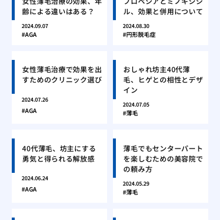
女性薄毛治療の効果、年
プロペシアとミノキシジ
齢による違いはある？
ル、効果と併用について
2024.09.07
2024.08.30
AGA
円形脱毛症
女性薄毛治療で効果を出
おしゃれ坊主40代薄
すためのクリニック選び
毛、ヒゲとの相性とデザ
イン
2024.07.26
2024.07.05
AGA
薄毛
40代薄毛、坊主にする
薄毛でもセンターパート
勇気と得られる解放感
を楽しむための美容院で
の頼み方
2024.06.24
2024.05.29
AGA
薄毛