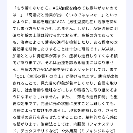
「もう若くないから、AGA治療を始めても意味がないので
は…」「高齢だと効果が出にくいのではないか…」といっ
たように、年齢を理由にAGA（男性型脱毛症）治療を諦め
てしまう方もいるかもしれません。しかし、AGA治療に明
確な年齢の上限は設けられておらず、高齢の方であって
も、治療によって薄毛の進行を抑制したり、ある程度の改
善効果を期待したりすることは十分に可能です。AGAは、
加齢とともに発症率が高まり、症状も進行しやすくなる傾
向がありますが、それは治療を諦める理由にはなりませ
ん。高齢の方がAGA治療を受けるメリットとしては、まず
「QOL（生活の質）の向上」が挙げられます。薄毛が改善
されることで、見た目の印象が若々しくなり、自信を取り
戻し、社会活動や趣味などにもより積極的に取り組めるよ
うになるかもしれません。また、「薄毛の進行抑制」も重
要な効果です。完全に元の状態に戻すことは難しくても、
治療によって抜け毛を減らし、現状を維持したり、さらな
る薄毛の進行を遅らせたりすることは、精神的な安心感に
も繋がります。治療法としては、内服薬（フィナステリ
ド、デュタステリドなど）や外用薬（ミノキシジルなど）