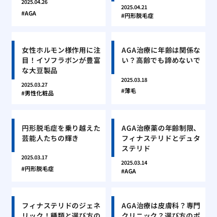
2025.04.26
2025.04.21
AGA
円形脱毛症
女性ホルモン様作用に注
AGA治療に年齢は関係な
目！イソフラボンが豊富
い？高齢でも諦めないで
な大豆製品
2025.03.18
2025.03.27
薄毛
男性化粧品
円形脱毛症を乗り越えた
AGA治療薬の年齢制限、
芸能人たちの輝き
フィナステリドとデュタ
ステリド
2025.03.17
2025.03.14
円形脱毛症
AGA
フィナステリドのジェネ
AGA治療は皮膚科？専門
リック！種類と選び方の
クリニック？選び方のポ