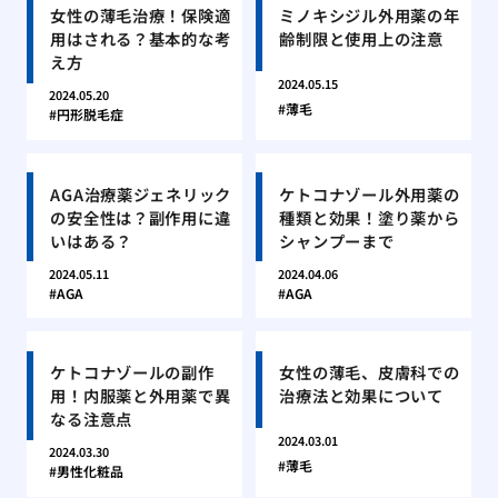
女性の薄毛治療！保険適
ミノキシジル外用薬の年
用はされる？基本的な考
齢制限と使用上の注意
え方
2024.05.15
2024.05.20
薄毛
円形脱毛症
AGA治療薬ジェネリック
ケトコナゾール外用薬の
の安全性は？副作用に違
種類と効果！塗り薬から
いはある？
シャンプーまで
2024.05.11
2024.04.06
AGA
AGA
ケトコナゾールの副作
女性の薄毛、皮膚科での
用！内服薬と外用薬で異
治療法と効果について
なる注意点
2024.03.01
2024.03.30
薄毛
男性化粧品