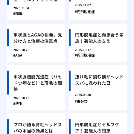
2025.11.02
2025.11.04
円形脱毛症
知識
甲状腺とAGAの併発。見
円形脱毛症と向き合う家
分け方と治療の注意点
族！芸能人の支え
2025.10.23
2025.10.17
AGA
円形脱毛症
甲状腺機能亢進症（バセ
抜け毛に悩む僕がヘッド
ドウ病など）と薄毛の関
スパに救われた日
係
2025.09.30
2025.10.13
未分類
薄毛
プロが語る育毛ヘッドス
円形脱毛症とセルフケ
パの本当の効果とは
ア！芸能人の知恵