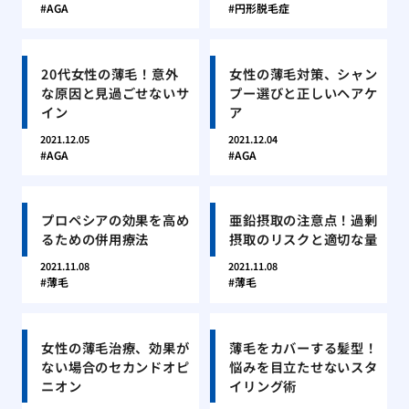
AGA
円形脱毛症
20代女性の薄毛！意外
女性の薄毛対策、シャン
な原因と見過ごせないサ
プー選びと正しいヘアケ
イン
ア
2021.12.05
2021.12.04
AGA
AGA
プロペシアの効果を高め
亜鉛摂取の注意点！過剰
るための併用療法
摂取のリスクと適切な量
2021.11.08
2021.11.08
薄毛
薄毛
女性の薄毛治療、効果が
薄毛をカバーする髪型！
ない場合のセカンドオピ
悩みを目立たせないスタ
ニオン
イリング術