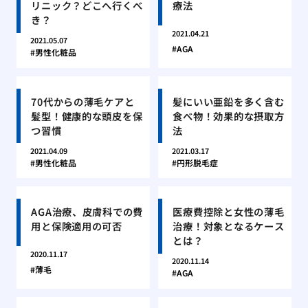
リニック？どこへ行くべ
療法
き？
2021.04.21
2021.05.07
AGA
男性化粧品
70代からの薄毛ケアと
髪にいい亜鉛を多く含む
髪型！健康的な頭皮を保
食べ物！効果的な摂取方
つ習慣
法
2021.04.09
2021.03.17
男性化粧品
円形脱毛症
AGA治療、皮膚科での費
医療費控除と女性の薄毛
用と保険適用の可否
治療！対象となるケース
とは？
2020.11.17
2020.11.14
薄毛
AGA