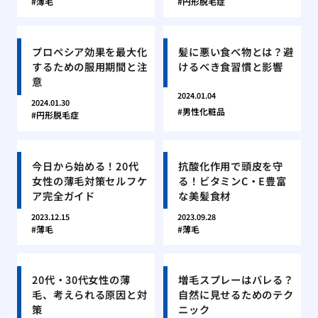
薄毛
円形脱毛症
プロペシア効果を最大化
髪に悪い食べ物とは？避
するための服用期間と注
けるべき食習慣と影響
意
2024.01.04
2024.01.30
男性化粧品
円形脱毛症
今日から始める！20代
抗酸化作用で頭皮を守
女性の薄毛対策セルフケ
る！ビタミンC・E豊富
ア完全ガイド
な美髪食材
2023.12.15
2023.09.28
薄毛
薄毛
20代・30代女性の薄
増毛スプレーはバレる？
毛、考えられる原因と対
自然に見せるためのテク
策
ニック