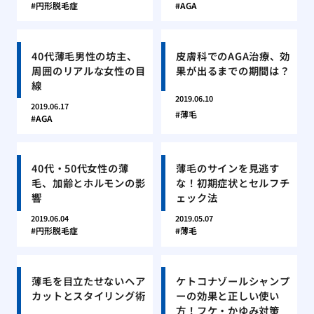
円形脱毛症
AGA
40代薄毛男性の坊主、
皮膚科でのAGA治療、効
周囲のリアルな女性の目
果が出るまでの期間は？
線
2019.06.10
2019.06.17
薄毛
AGA
40代・50代女性の薄
薄毛のサインを見逃す
毛、加齢とホルモンの影
な！初期症状とセルフチ
響
ェック法
2019.06.04
2019.05.07
円形脱毛症
薄毛
薄毛を目立たせないヘア
ケトコナゾールシャンプ
カットとスタイリング術
ーの効果と正しい使い
方！フケ・かゆみ対策