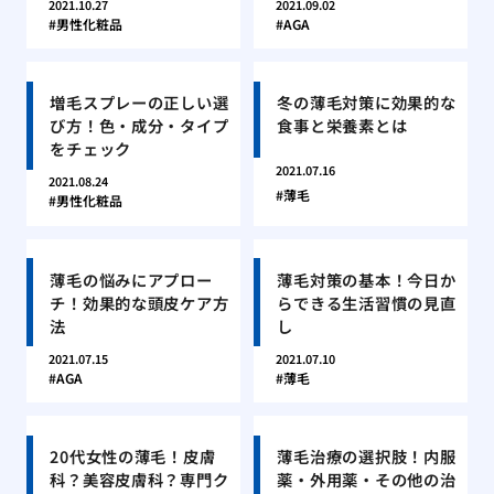
2021.10.27
2021.09.02
男性化粧品
AGA
増毛スプレーの正しい選
冬の薄毛対策に効果的な
び方！色・成分・タイプ
食事と栄養素とは
をチェック
2021.07.16
2021.08.24
薄毛
男性化粧品
薄毛の悩みにアプロー
薄毛対策の基本！今日か
チ！効果的な頭皮ケア方
らできる生活習慣の見直
法
し
2021.07.15
2021.07.10
AGA
薄毛
20代女性の薄毛！皮膚
薄毛治療の選択肢！内服
科？美容皮膚科？専門ク
薬・外用薬・その他の治