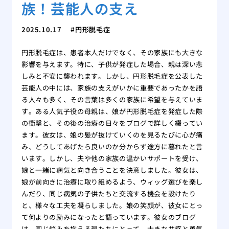
族！芸能人の支え
2025.10.17
円形脱毛症
円形脱毛症は、患者本人だけでなく、その家族にも大きな
影響を与えます。特に、子供が発症した場合、親は深い悲
しみと不安に襲われます。しかし、円形脱毛症を公表した
芸能人の中には、家族の支えがいかに重要であったかを語
る人々も多く、その言葉は多くの家族に希望を与えていま
す。ある人気子役の母親は、娘が円形脱毛症を発症した際
の衝撃と、その後の治療の日々をブログで詳しく綴ってい
ます。彼女は、娘の髪が抜けていくのを見るたびに心が痛
み、どうしてあげたら良いのか分からず途方に暮れたと言
います。しかし、夫や他の家族の温かいサポートを受け、
娘と一緒に病気と向き合うことを決意しました。彼女は、
娘が前向きに治療に取り組めるよう、ウィッグ選びを楽し
んだり、同じ病気の子供たちと交流する機会を設けたり
と、様々な工夫を凝らしました。娘の笑顔が、彼女にとっ
て何よりの励みになったと語っています。彼女のブログ
は、同じ悩みを抱える親たちにとって、大きな共感と勇気