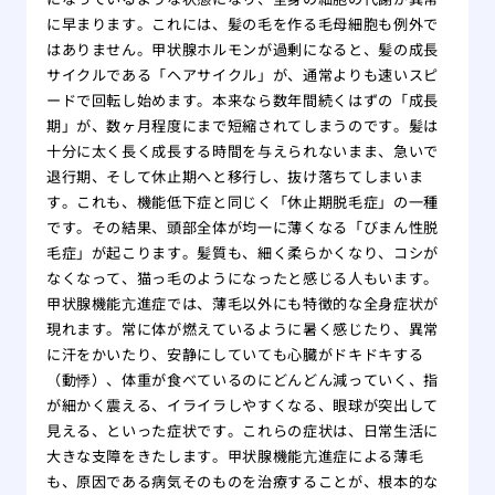
に早まります。これには、髪の毛を作る毛母細胞も例外で
はありません。甲状腺ホルモンが過剰になると、髪の成長
サイクルである「ヘアサイクル」が、通常よりも速いスピ
ードで回転し始めます。本来なら数年間続くはずの「成長
期」が、数ヶ月程度にまで短縮されてしまうのです。髪は
十分に太く長く成長する時間を与えられないまま、急いで
退行期、そして休止期へと移行し、抜け落ちてしまいま
す。これも、機能低下症と同じく「休止期脱毛症」の一種
です。その結果、頭部全体が均一に薄くなる「びまん性脱
毛症」が起こります。髪質も、細く柔らかくなり、コシが
なくなって、猫っ毛のようになったと感じる人もいます。
甲状腺機能亢進症では、薄毛以外にも特徴的な全身症状が
現れます。常に体が燃えているように暑く感じたり、異常
に汗をかいたり、安静にしていても心臓がドキドキする
（動悸）、体重が食べているのにどんどん減っていく、指
が細かく震える、イライラしやすくなる、眼球が突出して
見える、といった症状です。これらの症状は、日常生活に
大きな支障をきたします。甲状腺機能亢進症による薄毛
も、原因である病気そのものを治療することが、根本的な