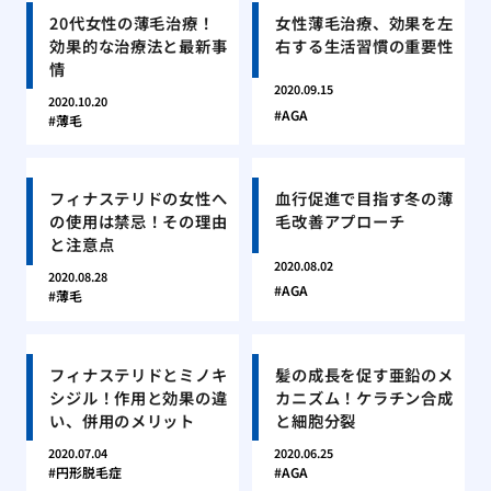
20代女性の薄毛治療！
女性薄毛治療、効果を左
効果的な治療法と最新事
右する生活習慣の重要性
情
2020.09.15
2020.10.20
AGA
薄毛
フィナステリドの女性へ
血行促進で目指す冬の薄
の使用は禁忌！その理由
毛改善アプローチ
と注意点
2020.08.02
2020.08.28
AGA
薄毛
フィナステリドとミノキ
髪の成長を促す亜鉛のメ
シジル！作用と効果の違
カニズム！ケラチン合成
い、併用のメリット
と細胞分裂
2020.07.04
2020.06.25
円形脱毛症
AGA