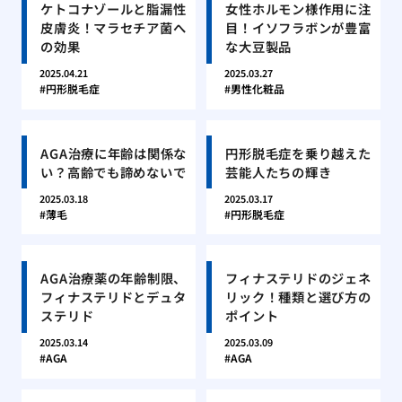
ケトコナゾールと脂漏性
女性ホルモン様作用に注
皮膚炎！マラセチア菌へ
目！イソフラボンが豊富
の効果
な大豆製品
2025.04.21
2025.03.27
円形脱毛症
男性化粧品
AGA治療に年齢は関係な
円形脱毛症を乗り越えた
い？高齢でも諦めないで
芸能人たちの輝き
2025.03.18
2025.03.17
薄毛
円形脱毛症
AGA治療薬の年齢制限、
フィナステリドのジェネ
フィナステリドとデュタ
リック！種類と選び方の
ステリド
ポイント
2025.03.14
2025.03.09
AGA
AGA