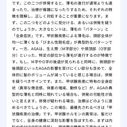
をす
です。この二つが併発すると、薄毛の進行が通常よりも速
まったり、治療が複雑になったりするため、それぞれの特
自分
徴を理解し、正しく対処することが重要になります。ま
れ！
ず、この二つをどのように見分ける、あるいは併発を疑う
薄毛
のでしょうか。大きなヒントは、薄毛の「パターン」と
院
「全身症状」です。甲状腺疾患による薄毛は、頭部全体が
夏場
均一に薄くなる「びまん性脱毛症」が典型的なパターンで
する
す。一方、AGAは、生え際（M字部分）や頭頂部（O字部
有酸
分）といった、特定の部位から薄毛が進行するのが特徴で
る方
す。もし、M字やO字の後退が見られると同時に、側頭部や
あま
後頭部といったAGAの影響を受けにくい部分も含めて、全
のは
体的に髪のボリュームが減っていると感じる場合は、併発
大阪
を疑うべきサインです。また、甲状腺疾患に特有の全身症
リニ
状（異常な倦怠感、体重の増減、動悸など）が、AGAの典
型的な薄毛と同時に現れている場合も、併発の可能性が高
版】
いと言えます。併発が疑われる場合、治療はどのように進
専門
めるべきでしょうか。この場合、最優先されるべきは「甲
状腺疾患の治療」です。甲状腺ホルモンの異常は、髪だけ
でなく、全身の健康に深刻な影響を及ぼすため、まずは内
科や内分泌内科を受診し、甲状腺の機能を正常化させるこ