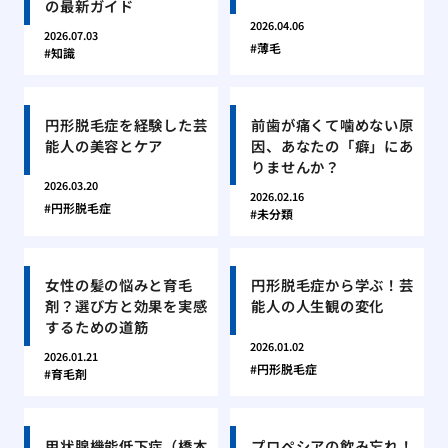
の最新ガイド
2026.04.06
2026.07.03
薄毛
知識
円形脱毛症を経験した芸
前歯が痛くて噛めない原
能人の美容とケア
因、あなたの「癖」にあ
りませんか？
2026.03.20
2026.02.16
円形脱毛症
未分類
女性の髪の悩みと育毛
円形脱毛症から学ぶ！芸
剤？選び方と効果を実感
能人の人生観の変化
するための道筋
2026.01.02
2026.01.21
円形脱毛症
育毛剤
甲状腺機能低下症（橋本
プロペシアの飲み忘れ！