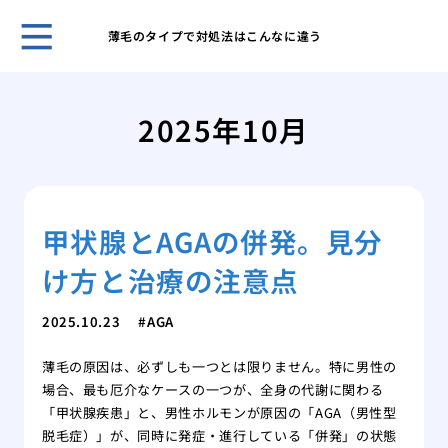
薄毛のタイプで対処法はこんなに違う
自然
プー
2025年10月
ほん
れま
スキ
男性
甲状腺とAGAの併発。見分
無香
いこ
け方と治療の注意点
男の
肌が
2025.10.23
AGA
ケア
脱毛
薄毛の原因は、必ずしも一つとは限りません。特に男性の
薄毛
場合、最も厄介なケースの一つが、全身の代謝に関わる
効で
「甲状腺疾患」と、男性ホルモンが原因の「AGA（男性型
薄毛
脱毛症）」が、同時に発症・進行している「併発」の状態