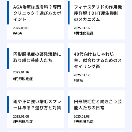
AGA治療は皮膚科？専門
フィナステリドの作用機
クリニック？選び方のポ
序詳解！DHT産生抑制
イント
のメカニズム
2025.03.01
2025.01.16
AGA
男性化粧品
円形脱毛症の啓発活動に
40代向けおしゃれ坊
取り組む芸能人たち
主、似合わせるためのス
タイリング術
2025.01.16
2025.01.12
円形脱毛症
薄毛
雨や汗に強い増毛スプレ
円形脱毛症と向き合う芸
ーはある？選び方と対策
能人たちの日常
2025.01.08
2025.01.08
円形脱毛症
円形脱毛症