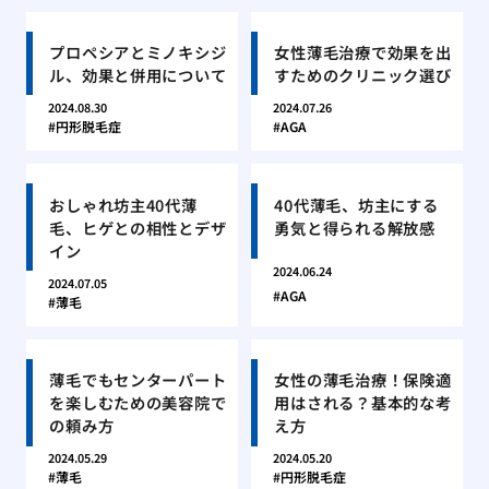
プロペシアとミノキシジ
女性薄毛治療で効果を出
ル、効果と併用について
すためのクリニック選び
2024.08.30
2024.07.26
円形脱毛症
AGA
おしゃれ坊主40代薄
40代薄毛、坊主にする
毛、ヒゲとの相性とデザ
勇気と得られる解放感
イン
2024.06.24
2024.07.05
AGA
薄毛
薄毛でもセンターパート
女性の薄毛治療！保険適
を楽しむための美容院で
用はされる？基本的な考
の頼み方
え方
2024.05.29
2024.05.20
薄毛
円形脱毛症