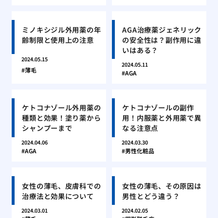
ミノキシジル外用薬の年
AGA治療薬ジェネリック
齢制限と使用上の注意
の安全性は？副作用に違
いはある？
2024.05.15
2024.05.11
薄毛
AGA
ケトコナゾール外用薬の
ケトコナゾールの副作
種類と効果！塗り薬から
用！内服薬と外用薬で異
シャンプーまで
なる注意点
2024.04.06
2024.03.30
AGA
男性化粧品
女性の薄毛、皮膚科での
女性の薄毛、その原因は
治療法と効果について
男性とどう違う？
2024.03.01
2024.02.05