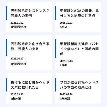
円形脱毛症とストレス？
甲状腺とAGAの併発。見
芸能人の実例
分け方と治療の注意点
2025.11.02
2025.10.23
円形脱毛症
AGA
円形脱毛症と向き合う家
甲状腺機能亢進症（バセ
族！芸能人の支え
ドウ病など）と薄毛の関
係
2025.10.17
2025.10.13
円形脱毛症
薄毛
抜け毛に悩む僕がヘッド
プロが語る育毛ヘッドス
スパに救われた日
パの本当の効果とは
2025.09.30
2025.09.28
未分類
未分類