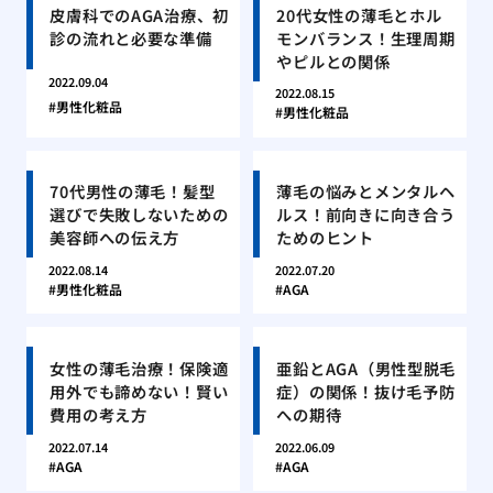
皮膚科でのAGA治療、初
20代女性の薄毛とホル
診の流れと必要な準備
モンバランス！生理周期
やピルとの関係
2022.09.04
2022.08.15
男性化粧品
男性化粧品
70代男性の薄毛！髪型
薄毛の悩みとメンタルヘ
選びで失敗しないための
ルス！前向きに向き合う
美容師への伝え方
ためのヒント
2022.08.14
2022.07.20
男性化粧品
AGA
女性の薄毛治療！保険適
亜鉛とAGA（男性型脱毛
用外でも諦めない！賢い
症）の関係！抜け毛予防
費用の考え方
への期待
2022.07.14
2022.06.09
AGA
AGA