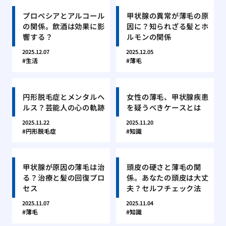
プロペシアとアルコール
甲状腺の異常が薄毛の原
の関係。飲酒は効果に影
因に？知られざる髪とホ
響する？
ルモンの関係
2025.12.07
2025.12.05
生活
薄毛
円形脱毛症とメンタルヘ
女性の薄毛、甲状腺疾患
ルス？芸能人の心の軌跡
を疑うべきケースとは
2025.11.22
2025.11.20
円形脱毛症
知識
甲状腺が原因の薄毛は治
頭皮の硬さと薄毛の関
る？治療と髪の回復プロ
係。あなたの頭皮は大丈
セス
夫？セルフチェック法
2025.11.07
2025.11.04
薄毛
知識