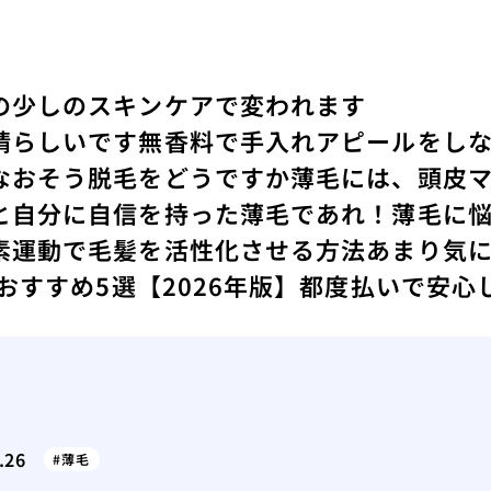
の少しのスキンケアで変われます
晴らしいです
無香料で手入れアピールをし
なおそう
脱毛をどうですか
薄毛には、頭皮
と
自分に自信を持った薄毛であれ！
薄毛に
素運動で毛髪を活性化させる方法
あまり気
 おすすめ5選【2026年版】都度払いで安
.26
薄毛