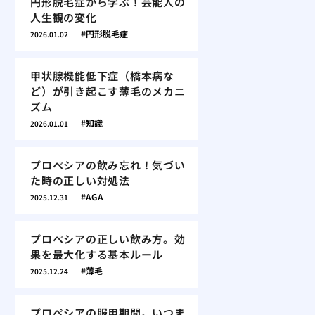
円形脱毛症から学ぶ！芸能人の
人生観の変化
円形脱毛症
2026.01.02
甲状腺機能低下症（橋本病な
ど）が引き起こす薄毛のメカニ
ズム
知識
2026.01.01
プロペシアの飲み忘れ！気づい
た時の正しい対処法
AGA
2025.12.31
プロペシアの正しい飲み方。効
果を最大化する基本ルール
薄毛
2025.12.24
プロペシアの服用期間。いつま