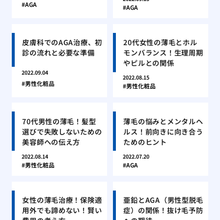
AGA
AGA
皮膚科でのAGA治療、初
20代女性の薄毛とホル
診の流れと必要な準備
モンバランス！生理周期
やピルとの関係
2022.09.04
2022.08.15
男性化粧品
男性化粧品
70代男性の薄毛！髪型
薄毛の悩みとメンタルヘ
選びで失敗しないための
ルス！前向きに向き合う
美容師への伝え方
ためのヒント
2022.08.14
2022.07.20
男性化粧品
AGA
女性の薄毛治療！保険適
亜鉛とAGA（男性型脱毛
用外でも諦めない！賢い
症）の関係！抜け毛予防