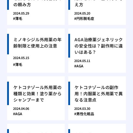
の頼み方
え方
2024.05.29
2024.05.20
薄毛
円形脱毛症
ミノキシジル外用薬の年
AGA治療薬ジェネリック
齢制限と使用上の注意
の安全性は？副作用に違
いはある？
2024.05.15
2024.05.11
薄毛
AGA
ケトコナゾール外用薬の
ケトコナゾールの副作
種類と効果！塗り薬から
用！内服薬と外用薬で異
シャンプーまで
なる注意点
2024.04.06
2024.03.30
AGA
男性化粧品