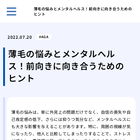
薄毛の悩みとメンタルヘルス！前向きに向き合うための
ヒント
自然
プー
2022.07.20
AGA
ほん
れま
薄毛の悩みとメンタルヘル
スキ
ス！前向きに向き合うための
男性
無香
ヒント
いこ
男の
肌が
ケア
脱毛
薄毛の悩みは、単に外見上の問題だけでなく、自信の喪失や自
己肯定感の低下、さらには抑うつ気分など、メンタルヘルスに
薄毛
も大きな影響を与えることがあります。特に、周囲の視線が気
効で
になったり、他人と比較してしまったりすることで、ストレス
薄毛