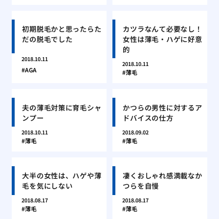
初期脱毛かと思ったらた
カツラなんて必要なし！
だの脱毛でした
女性は薄毛・ハゲに好意
的
2018.10.11
2018.10.11
AGA
薄毛
夫の薄毛対策に育毛シャ
かつらの男性に対するア
ンプー
ドバイスの仕方
2018.10.11
2018.09.02
薄毛
薄毛
大半の女性は、ハゲや薄
凄くおしゃれ感満載なか
毛を気にしない
つらを自慢
2018.08.17
2018.08.17
薄毛
薄毛