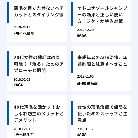
薄毛を目立たせないヘア
ケトコナゾールシャンプ
カットとスタイリング術
ーの効果と正しい使い
方！フケ・かゆみ対策
2019.03.12
2019.02.20
男性化粧品
AGA
20代女性の薄毛は改善
未成年者のAGA治療、年
可能？「治る」ためのア
齢制限と注意すべきこと
プローチと期間
2019.01.05
2019.02.03
円形脱毛症
AGA
40代薄毛を活かす！お
女性の薄毛治療で保険を
しゃれ坊主のメリットと
使うためのステップと注
デメリット
意点
2018.12.07
2018.11.17
円形脱毛症
AGA