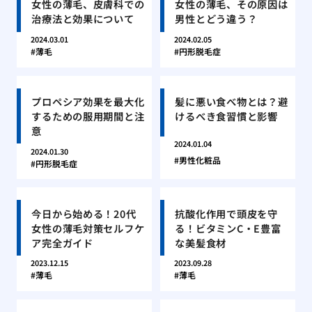
女性の薄毛、皮膚科での
女性の薄毛、その原因は
治療法と効果について
男性とどう違う？
2024.03.01
2024.02.05
薄毛
円形脱毛症
プロペシア効果を最大化
髪に悪い食べ物とは？避
するための服用期間と注
けるべき食習慣と影響
意
2024.01.04
2024.01.30
男性化粧品
円形脱毛症
今日から始める！20代
抗酸化作用で頭皮を守
女性の薄毛対策セルフケ
る！ビタミンC・E豊富
ア完全ガイド
な美髪食材
2023.12.15
2023.09.28
薄毛
薄毛