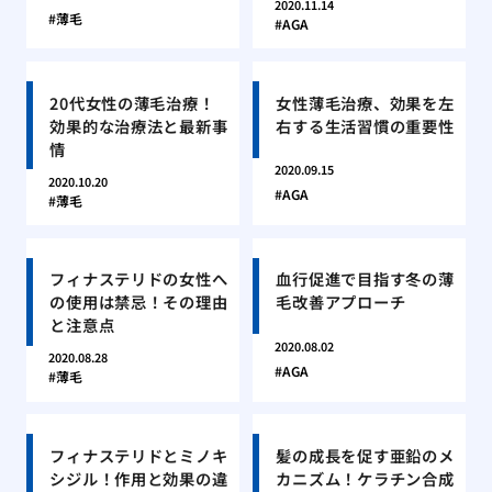
2020.11.14
薄毛
AGA
20代女性の薄毛治療！
女性薄毛治療、効果を左
効果的な治療法と最新事
右する生活習慣の重要性
情
2020.09.15
2020.10.20
AGA
薄毛
フィナステリドの女性へ
血行促進で目指す冬の薄
の使用は禁忌！その理由
毛改善アプローチ
と注意点
2020.08.02
2020.08.28
AGA
薄毛
フィナステリドとミノキ
髪の成長を促す亜鉛のメ
シジル！作用と効果の違
カニズム！ケラチン合成