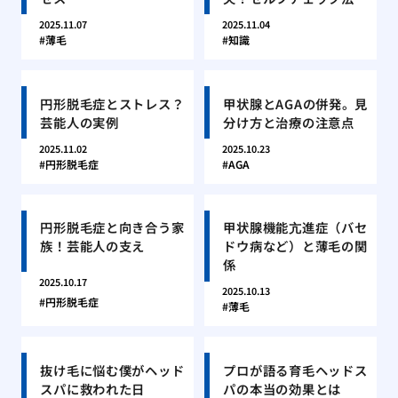
2025.11.07
2025.11.04
薄毛
知識
円形脱毛症とストレス？
甲状腺とAGAの併発。見
芸能人の実例
分け方と治療の注意点
2025.11.02
2025.10.23
円形脱毛症
AGA
円形脱毛症と向き合う家
甲状腺機能亢進症（バセ
族！芸能人の支え
ドウ病など）と薄毛の関
係
2025.10.17
2025.10.13
円形脱毛症
薄毛
抜け毛に悩む僕がヘッド
プロが語る育毛ヘッドス
スパに救われた日
パの本当の効果とは