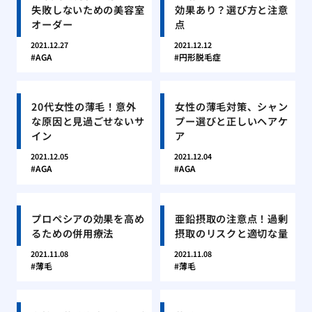
失敗しないための美容室
効果あり？選び方と注意
オーダー
点
2021.12.27
2021.12.12
AGA
円形脱毛症
20代女性の薄毛！意外
女性の薄毛対策、シャン
な原因と見過ごせないサ
プー選びと正しいヘアケ
イン
ア
2021.12.05
2021.12.04
AGA
AGA
プロペシアの効果を高め
亜鉛摂取の注意点！過剰
るための併用療法
摂取のリスクと適切な量
2021.11.08
2021.11.08
薄毛
薄毛