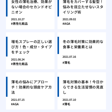
女性の薄毛治療、効果が
薄毛をカバーする髪型！
ない場合のセカンドオピ
悩みを目立たせないスタ
ニオン
イリング術
2021.10.27
2021.09.02
男性化粧品
AGA
増毛スプレーの正しい選
冬の薄毛対策に効果的な
び方！色・成分・タイプ
食事と栄養素とは
をチェック
2021.07.16
2021.08.24
薄毛
男性化粧品
薄毛の悩みにアプロー
薄毛対策の基本！今日か
チ！効果的な頭皮ケア方
らできる生活習慣の見直
法
し
2021.07.15
2021.07.10
AGA
薄毛