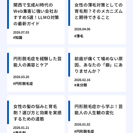
関西で生成AI時代の
女性の薄毛対策としての
Web集客に強い会社お
育毛剤？そのメカニズム
すすめ5選！LLMO対策
と期待できること
の最新ガイド
2026.04.06
2026.07.03
薄毛
知識
円形脱毛症を経験した芸
前歯が痛くて噛めない原
能人の美容とケア
因、あなたの「癖」にあ
りませんか？
2026.03.20
2026.02.16
円形脱毛症
未分類
女性の髪の悩みと育毛
円形脱毛症から学ぶ！芸
剤？選び方と効果を実感
能人の人生観の変化
するための道筋
2026.01.02
2026.01.21
円形脱毛症
育毛剤