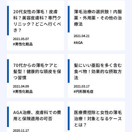
20代女性の薄毛！皮膚
薄毛治療の選択肢！内服
科？美容皮膚科？専門ク
薬・外用薬・その他の治
リニック？どこへ行くべ
療法
き？
2021.04.21
2021.05.07
AGA
男性化粧品
70代からの薄毛ケアと
髪にいい亜鉛を多く含む
髪型！健康的な頭皮を保
食べ物！効果的な摂取方
つ習慣
法
2021.04.09
2021.03.17
男性化粧品
円形脱毛症
AGA治療、皮膚科での費
医療費控除と女性の薄毛
用と保険適用の可否
治療！対象となるケース
とは？
2020.11.17