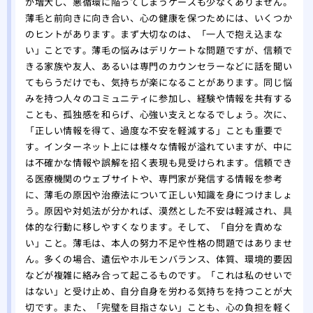
が増大し、悪循環に陥ってしまうケースも少なくありません。
をす
薄毛と前向きに向き合い、心の健康を保つためには、いくつか
自分
のヒントがあります。まず大切なのは、「一人で抱え込まな
れ！
い」ことです。薄毛の悩みはデリケートな問題ですが、信頼で
薄毛
きる家族や友人、あるいは専門のカウンセラーなどに話を聞い
院
てもらうだけでも、気持ちが楽になることがあります。同じ悩
夏場
みを持つ人々のコミュニティに参加し、経験や情報を共有する
する
ことも、孤独感を和らげ、心強い支えとなるでしょう。次に、
有酸
「正しい情報を得て、過度な不安を軽減する」ことも重要で
る方
す。インターネット上には様々な情報が溢れていますが、中に
は不確かな情報や誤解を招く表現も見受けられます。信頼でき
あま
る医療機関のウェブサイトや、専門家が発信する情報を参考
のは
に、薄毛の原因や治療法について正しい知識を身につけましょ
大阪
う。原因や対処法が分かれば、漠然とした不安は軽減され、具
リニ
体的な行動に移しやすくなります。そして、「自分を責めな
版】
い」こと。薄毛は、本人の努力不足や性格の問題ではありませ
専門
ん。多くの場合、遺伝やホルモンバランス、体質、環境的要因
などが複雑に絡み合って起こるものです。「これは私のせいで
はない」と受け止め、自分自身を労わる気持ちを持つことが大
切です。また、「完璧を目指さない」ことも、心の負担を軽く