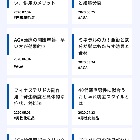
い、併用のメリット
と細胞分裂
2020.07.04
2020.06.25
円形脱毛症
AGA
AGA治療の開始年齢、早
ミネラルの力！亜鉛と鉄
い方が効果的？
分が髪にもたらす効果と
食材
2020.06.04
2020.05.24
AGA
AGA
フィナステリドの副作
40代薄毛男性に似合う
用！発生頻度と具体的な
おしゃれ坊主スタイルと
症状、対処法
は
2020.05.03
2020.04.23
男性化粧品
男性化粧品
AGA治療薬ジェネリック
プロペシアの効果がない