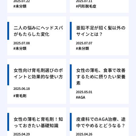
2025.07.22
2025.07.11
未分類
円形脱毛症
二人の悩みにヘッドスパ
亜鉛不足が招く髪以外の
がもたらした変化
サインとは？
2025.07.08
2025.07.07
未分類
未分類
女性向け育毛剤選びのポ
女性の薄毛、食事で改善
イントと効果的な使い方
するために摂りたい栄養
素
2025.06.18
2025.05.01
育毛剤
AGA
女性の薄毛と育毛剤！知
皮膚科でのAGA治療、途
っておきたい基礎知識
中でやめるとどうなる？
2025.04.29
2025.04.26