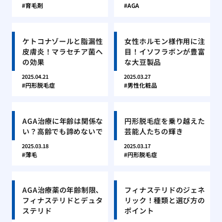
育毛剤
AGA
ケトコナゾールと脂漏性
女性ホルモン様作用に注
皮膚炎！マラセチア菌へ
目！イソフラボンが豊富
の効果
な大豆製品
2025.04.21
2025.03.27
円形脱毛症
男性化粧品
AGA治療に年齢は関係な
円形脱毛症を乗り越えた
い？高齢でも諦めないで
芸能人たちの輝き
2025.03.18
2025.03.17
薄毛
円形脱毛症
AGA治療薬の年齢制限、
フィナステリドのジェネ
フィナステリドとデュタ
リック！種類と選び方の
ステリド
ポイント