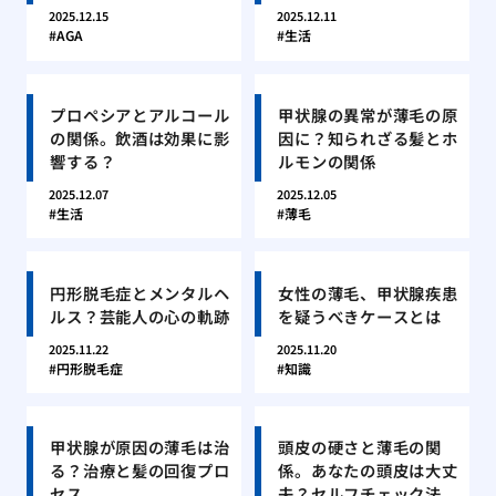
2025.12.15
2025.12.11
AGA
生活
プロペシアとアルコール
甲状腺の異常が薄毛の原
の関係。飲酒は効果に影
因に？知られざる髪とホ
響する？
ルモンの関係
2025.12.07
2025.12.05
生活
薄毛
円形脱毛症とメンタルヘ
女性の薄毛、甲状腺疾患
ルス？芸能人の心の軌跡
を疑うべきケースとは
2025.11.22
2025.11.20
円形脱毛症
知識
甲状腺が原因の薄毛は治
頭皮の硬さと薄毛の関
る？治療と髪の回復プロ
係。あなたの頭皮は大丈
セス
夫？セルフチェック法