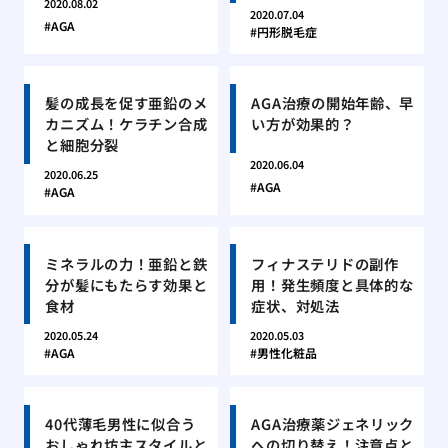
2020.08.02
2020.07.04
AGA
円形脱毛症
髪の成長を促す亜鉛のメ
AGA治療の開始年齢、早
カニズム！ケラチン合成
い方が効果的？
と細胞分裂
2020.06.04
2020.06.25
AGA
AGA
ミネラルの力！亜鉛と鉄
フィナステリドの副作
分が髪にもたらす効果と
用！発生頻度と具体的な
食材
症状、対処法
2020.05.24
2020.05.03
AGA
男性化粧品
40代薄毛男性に似合う
AGA治療薬ジェネリック
おしゃれ坊主スタイルと
への切り替え！注意点と