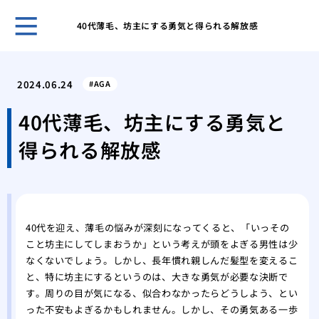
40代薄毛、坊主にする勇気と得られる解放感
自然
プー
2024.06.24
AGA
ほん
れま
40代薄毛、坊主にする勇気と
スキ
得られる解放感
男性
無香
いこ
男の
肌が
40代を迎え、薄毛の悩みが深刻になってくると、「いっその
ケア
こと坊主にしてしまおうか」という考えが頭をよぎる男性は少
脱毛
なくないでしょう。しかし、長年慣れ親しんだ髪型を変えるこ
薄毛
と、特に坊主にするというのは、大きな勇気が必要な決断で
効で
す。周りの目が気になる、似合わなかったらどうしよう、とい
薄毛
った不安もよぎるかもしれません。しかし、その勇気ある一歩