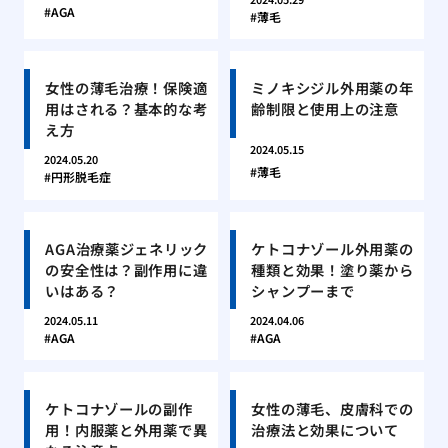
AGA
薄毛
女性の薄毛治療！保険適
ミノキシジル外用薬の年
用はされる？基本的な考
齢制限と使用上の注意
え方
2024.05.15
2024.05.20
薄毛
円形脱毛症
AGA治療薬ジェネリック
ケトコナゾール外用薬の
の安全性は？副作用に違
種類と効果！塗り薬から
いはある？
シャンプーまで
2024.05.11
2024.04.06
AGA
AGA
ケトコナゾールの副作
女性の薄毛、皮膚科での
用！内服薬と外用薬で異
治療法と効果について