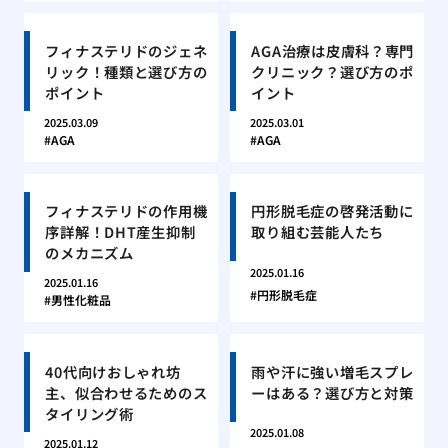
フィナステリドのジェネ
AGA治療は皮膚科？専門
リック！種類と選び方の
クリニック？選び方のポ
ポイント
イント
2025.03.09
2025.03.01
AGA
AGA
フィナステリドの作用機
円形脱毛症の啓発活動に
序詳解！DHT産生抑制
取り組む芸能人たち
のメカニズム
2025.01.16
2025.01.16
円形脱毛症
男性化粧品
40代向けおしゃれ坊
雨や汗に強い増毛スプレ
主、似合わせるためのス
ーはある？選び方と対策
タイリング術
2025.01.08
2025.01.12