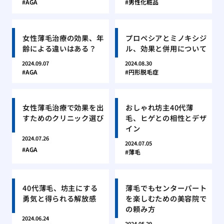
AGA
男性化粧品
女性薄毛治療の効果、年
プロペシアとミノキシジ
齢による違いはある？
ル、効果と併用について
2024.09.07
2024.08.30
AGA
円形脱毛症
女性薄毛治療で効果を出
おしゃれ坊主40代薄
すためのクリニック選び
毛、ヒゲとの相性とデザ
イン
2024.07.26
2024.07.05
AGA
薄毛
40代薄毛、坊主にする
薄毛でもセンターパート
勇気と得られる解放感
を楽しむための美容院で
の頼み方
2024.06.24
2024.05.29