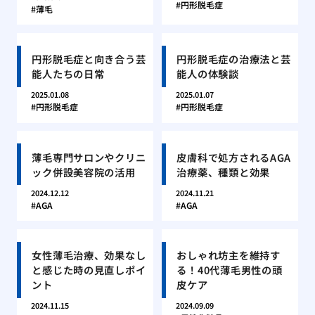
円形脱毛症
薄毛
円形脱毛症と向き合う芸
円形脱毛症の治療法と芸
能人たちの日常
能人の体験談
2025.01.08
2025.01.07
円形脱毛症
円形脱毛症
薄毛専門サロンやクリニ
皮膚科で処方されるAGA
ック併設美容院の活用
治療薬、種類と効果
2024.12.12
2024.11.21
AGA
AGA
女性薄毛治療、効果なし
おしゃれ坊主を維持す
と感じた時の見直しポイ
る！40代薄毛男性の頭
ント
皮ケア
2024.11.15
2024.09.09