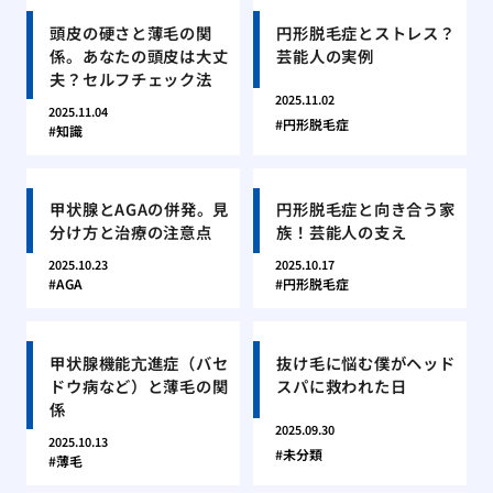
頭皮の硬さと薄毛の関
円形脱毛症とストレス？
係。あなたの頭皮は大丈
芸能人の実例
夫？セルフチェック法
2025.11.02
2025.11.04
円形脱毛症
知識
甲状腺とAGAの併発。見
円形脱毛症と向き合う家
分け方と治療の注意点
族！芸能人の支え
2025.10.23
2025.10.17
AGA
円形脱毛症
甲状腺機能亢進症（バセ
抜け毛に悩む僕がヘッド
ドウ病など）と薄毛の関
スパに救われた日
係
2025.09.30
2025.10.13
未分類
薄毛