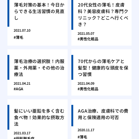
薄毛対策の基本！今日か
20代女性の薄毛！皮膚
らできる生活習慣の見直
科？美容皮膚科？専門ク
し
リニック？どこへ行くべ
き？
2021.07.10
2021.05.07
薄毛
男性化粧品
薄毛治療の選択肢！内服
70代からの薄毛ケアと
薬・外用薬・その他の治
髪型！健康的な頭皮を保
療法
つ習慣
2021.04.21
2021.04.09
AGA
男性化粧品
髪にいい亜鉛を多く含む
AGA治療、皮膚科での費
食べ物！効果的な摂取方
用と保険適用の可否
法
2020.11.17
2021.03.17
薄毛
円形脱毛症