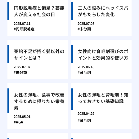
円形脱毛症と偏見？芸能
二人の悩みにヘッドスパ
人が変える社会の目
がもたらした変化
2025.07.11
2025.07.08
円形脱毛症
未分類
亜鉛不足が招く髪以外の
女性向け育毛剤選びのポ
サインとは？
イントと効果的な使い方
2025.07.07
2025.06.18
未分類
育毛剤
女性の薄毛、食事で改善
女性の薄毛と育毛剤！知
するために摂りたい栄養
っておきたい基礎知識
素
2025.04.29
2025.05.01
育毛剤
AGA