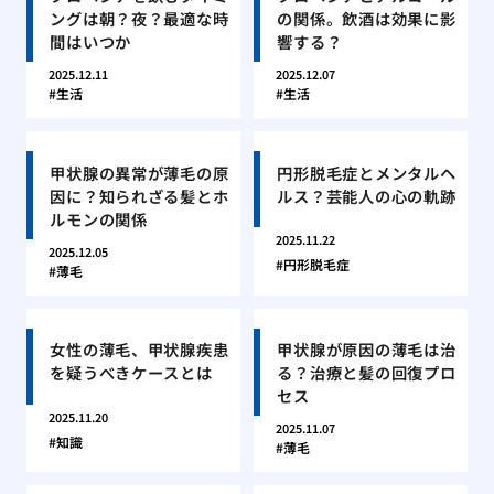
ングは朝？夜？最適な時
の関係。飲酒は効果に影
間はいつか
響する？
2025.12.11
2025.12.07
生活
生活
甲状腺の異常が薄毛の原
円形脱毛症とメンタルヘ
因に？知られざる髪とホ
ルス？芸能人の心の軌跡
ルモンの関係
2025.11.22
2025.12.05
円形脱毛症
薄毛
女性の薄毛、甲状腺疾患
甲状腺が原因の薄毛は治
を疑うべきケースとは
る？治療と髪の回復プロ
セス
2025.11.20
2025.11.07
知識
薄毛