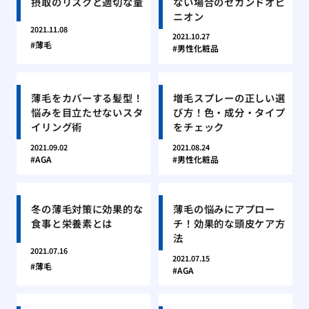
摂取のリスクと適切な量
ない場合のセカンドオピ
ニオン
2021.11.08
2021.10.27
薄毛
男性化粧品
薄毛をカバーする髪型！
増毛スプレーの正しい選
悩みを目立たせないスタ
び方！色・成分・タイプ
イリング術
をチェック
2021.09.02
2021.08.24
AGA
男性化粧品
冬の薄毛対策に効果的な
薄毛の悩みにアプロー
食事と栄養素とは
チ！効果的な頭皮ケア方
法
2021.07.16
2021.07.15
薄毛
AGA