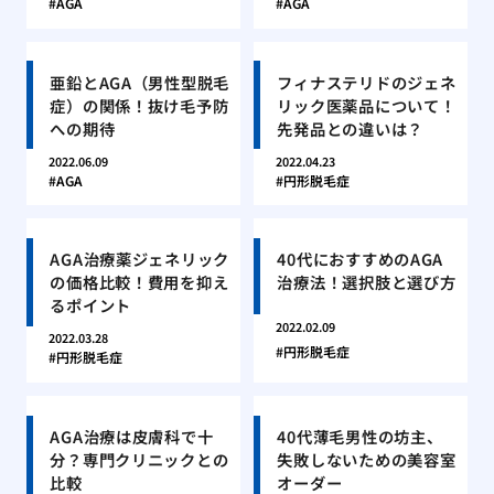
AGA
AGA
亜鉛とAGA（男性型脱毛
フィナステリドのジェネ
症）の関係！抜け毛予防
リック医薬品について！
への期待
先発品との違いは？
2022.06.09
2022.04.23
AGA
円形脱毛症
AGA治療薬ジェネリック
40代におすすめのAGA
の価格比較！費用を抑え
治療法！選択肢と選び方
るポイント
2022.02.09
2022.03.28
円形脱毛症
円形脱毛症
AGA治療は皮膚科で十
40代薄毛男性の坊主、
分？専門クリニックとの
失敗しないための美容室
比較
オーダー