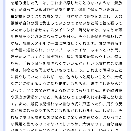
をす
を踏み出した先には、これまで感じたことのないような「解放
感」が待っている可能性があります。薄毛に悩んでいた頃は、
自分
毎朝鏡を見てはため息をつき、風が吹けば髪型を気にし、人の
れ！
視線が自分の頭に集まっているのではないかと常に気を張って
薄毛
いたかもしれません。スタイリングに時間をかけ、なんとか薄
院
毛を隠そうと必死になっていた日々。そうした悩みや煩わしさ
夏場
から、坊主スタイルは一気に解放してくれます。朝の準備時間
する
は大幅に短縮され、シャンプーもドライヤーもあっという間。
有酸
汗をかいてもすぐに拭き取れ、常に清潔感を保ちやすい。何よ
る方
りも、「もう薄毛を隠さなくていいんだ」という精神的な安堵
あま
感は、何物にも代えがたいものでしょう。これまで薄毛のこと
のは
に費やしていたエネルギーを、他のもっと楽しいことや、大切
大阪
なことに使えるようになります。もちろん、坊主にしたからと
いって、全ての悩みが消えるわけではありません。紫外線対策
リニ
や頭皮の保湿ケアなど、坊主ならではの手入れは必要になりま
版】
す。また、最初は見慣れない自分の姿に戸惑ったり、周りの反
専門
応が気になったりすることもあるかもしれません。しかし、そ
れらは薄毛を隠すための悩みとは全く質の異なる、より前向き
な課題と言えるのではないでしょうか。大切なのは、自分自身
がそのスタイルをどう捉え、どう楽しむかです。40代という