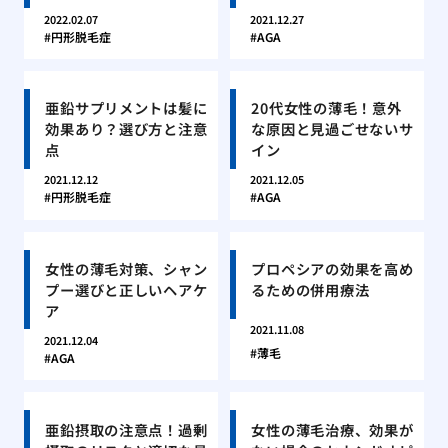
2022.02.07
2021.12.27
円形脱毛症
AGA
亜鉛サプリメントは髪に
20代女性の薄毛！意外
効果あり？選び方と注意
な原因と見過ごせないサ
点
イン
2021.12.12
2021.12.05
円形脱毛症
AGA
女性の薄毛対策、シャン
プロペシアの効果を高め
プー選びと正しいヘアケ
るための併用療法
ア
2021.11.08
2021.12.04
薄毛
AGA
亜鉛摂取の注意点！過剰
女性の薄毛治療、効果が