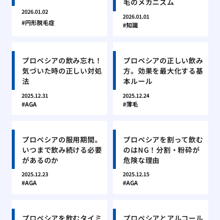
毛のメカニズム
2026.01.02
2026.01.01
円形脱毛症
知識
プロペシアの飲み忘れ！
プロペシアの正しい飲み
気づいた時の正しい対処
方。効果を最大化する基
法
本ルール
2025.12.31
2025.12.24
AGA
薄毛
プロペシアの服用期間。
プロペシアを割って飲む
いつまで飲み続ける必要
のはNG！分割・粉砕が
があるのか
危険な理由
2025.12.23
2025.12.15
AGA
AGA
プロペシアを飲むタイミ
プロペシアとアルコール