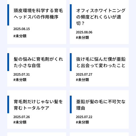
頭皮環境を科学する育毛
オフィスホワイトニング
ヘッドスパの作用機序
の頻度どれくらいが適
切？
2025.08.15
2025.08.06
未分類
未分類
髪の悩みに育毛剤がくれ
抜け毛に悩んだ僕が亜鉛
た小さな自信
と出会って変わったこと
2025.07.31
2025.07.27
未分類
未分類
育毛剤だけじゃない髪を
亜鉛が髪の毛に不可欠な
育むトータルケア
理由
2025.07.26
2025.07.22
未分類
未分類