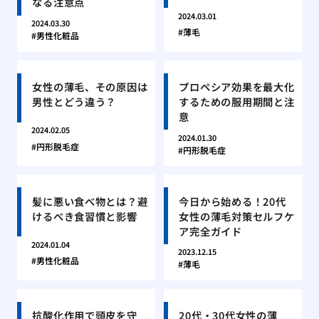
なる注意点
2024.03.01
2024.03.30
薄毛
男性化粧品
女性の薄毛、その原因は
プロペシア効果を最大化
男性とどう違う？
するための服用期間と注
意
2024.02.05
2024.01.30
円形脱毛症
円形脱毛症
髪に悪い食べ物とは？避
今日から始める！20代
けるべき食習慣と影響
女性の薄毛対策セルフケ
ア完全ガイド
2024.01.04
2023.12.15
男性化粧品
薄毛
抗酸化作用で頭皮を守
20代・30代女性の薄