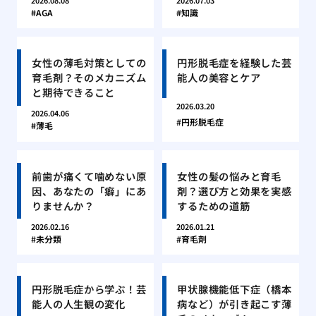
2026.08.08
2026.07.03
AGA
知識
女性の薄毛対策としての
円形脱毛症を経験した芸
育毛剤？そのメカニズム
能人の美容とケア
と期待できること
2026.03.20
2026.04.06
円形脱毛症
薄毛
前歯が痛くて噛めない原
女性の髪の悩みと育毛
因、あなたの「癖」にあ
剤？選び方と効果を実感
りませんか？
するための道筋
2026.02.16
2026.01.21
未分類
育毛剤
円形脱毛症から学ぶ！芸
甲状腺機能低下症（橋本
能人の人生観の変化
病など）が引き起こす薄