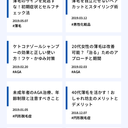
薄毛のサインを見逃す
薄毛を目立たせないヘア
な！初期症状とセルフチ
カットとスタイリング術
ェック法
2019.03.12
2019.05.07
男性化粧品
薄毛
ケトコナゾールシャンプ
20代女性の薄毛は改善
ーの効果と正しい使い
可能？「治る」ためのア
方！フケ・かゆみ対策
プローチと期間
2019.02.20
2019.02.03
AGA
AGA
未成年者のAGA治療、年
40代薄毛を活かす！お
齢制限と注意すべきこと
しゃれ坊主のメリットと
デメリット
2019.01.05
2018.12.07
円形脱毛症
円形脱毛症