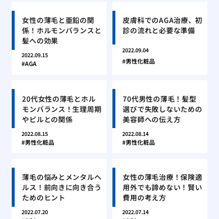
女性の薄毛と亜鉛の関
皮膚科でのAGA治療、初
係！ホルモンバランスと
診の流れと必要な準備
髪への効果
2022.09.04
2022.09.15
男性化粧品
AGA
20代女性の薄毛とホル
70代男性の薄毛！髪型
モンバランス！生理周期
選びで失敗しないための
やピルとの関係
美容師への伝え方
2022.08.15
2022.08.14
男性化粧品
男性化粧品
薄毛の悩みとメンタルヘ
女性の薄毛治療！保険適
ルス！前向きに向き合う
用外でも諦めない！賢い
ためのヒント
費用の考え方
2022.07.20
2022.07.14