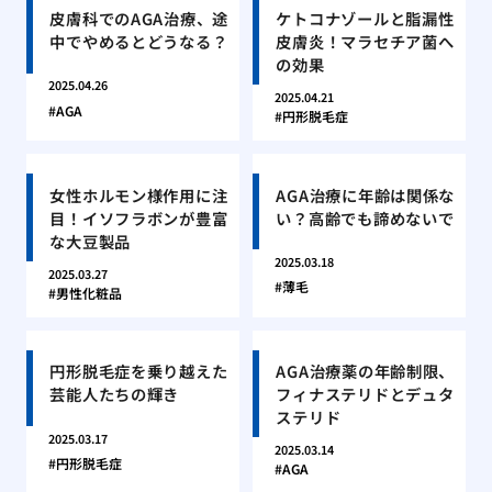
皮膚科でのAGA治療、途
ケトコナゾールと脂漏性
中でやめるとどうなる？
皮膚炎！マラセチア菌へ
の効果
2025.04.26
2025.04.21
AGA
円形脱毛症
女性ホルモン様作用に注
AGA治療に年齢は関係な
目！イソフラボンが豊富
い？高齢でも諦めないで
な大豆製品
2025.03.18
2025.03.27
薄毛
男性化粧品
円形脱毛症を乗り越えた
AGA治療薬の年齢制限、
芸能人たちの輝き
フィナステリドとデュタ
ステリド
2025.03.17
2025.03.14
円形脱毛症
AGA