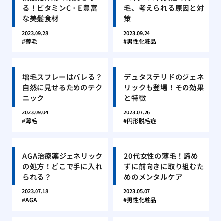
る！ビタミンC・E豊富
毛、考えられる原因と対
な美髪食材
策
2023.09.28
2023.09.24
薄毛
男性化粧品
増毛スプレーはバレる？
デュタステリドのジェネ
自然に見せるためのテク
リックも登場！その効果
ニック
と特徴
2023.09.04
2023.07.26
薄毛
円形脱毛症
AGA治療薬ジェネリック
20代女性の薄毛！諦め
の処方！どこで手に入れ
ずに前向きに取り組むた
られる？
めのメンタルケア
2023.07.18
2023.05.07
AGA
男性化粧品