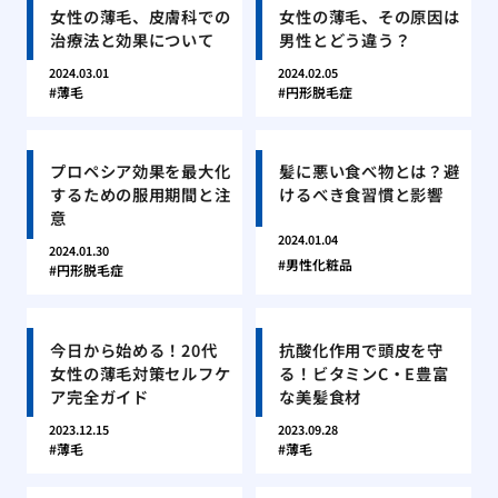
女性の薄毛、皮膚科での
女性の薄毛、その原因は
治療法と効果について
男性とどう違う？
2024.03.01
2024.02.05
薄毛
円形脱毛症
プロペシア効果を最大化
髪に悪い食べ物とは？避
するための服用期間と注
けるべき食習慣と影響
意
2024.01.04
2024.01.30
男性化粧品
円形脱毛症
今日から始める！20代
抗酸化作用で頭皮を守
女性の薄毛対策セルフケ
る！ビタミンC・E豊富
ア完全ガイド
な美髪食材
2023.12.15
2023.09.28
薄毛
薄毛