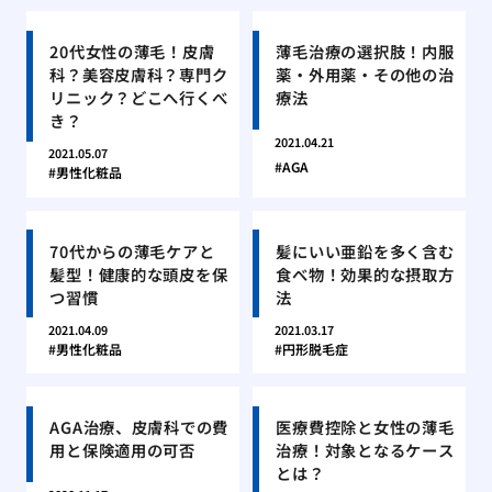
20代女性の薄毛！皮膚
薄毛治療の選択肢！内服
科？美容皮膚科？専門ク
薬・外用薬・その他の治
リニック？どこへ行くべ
療法
き？
2021.04.21
2021.05.07
AGA
男性化粧品
70代からの薄毛ケアと
髪にいい亜鉛を多く含む
髪型！健康的な頭皮を保
食べ物！効果的な摂取方
つ習慣
法
2021.04.09
2021.03.17
男性化粧品
円形脱毛症
AGA治療、皮膚科での費
医療費控除と女性の薄毛
用と保険適用の可否
治療！対象となるケース
とは？