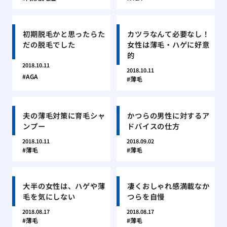
初期脱毛かと思ったらた
カツラなんて必要なし！
だの脱毛でした
女性は薄毛・ハゲに好意
的
2018.10.11
2018.10.11
AGA
薄毛
夫の薄毛対策に育毛シャ
かつらの男性に対するア
ンプー
ドバイスの仕方
2018.10.11
2018.09.02
薄毛
薄毛
大半の女性は、ハゲや薄
凄くおしゃれ感満載なか
毛を気にしない
つらを自慢
2018.08.17
2018.08.17
薄毛
薄毛