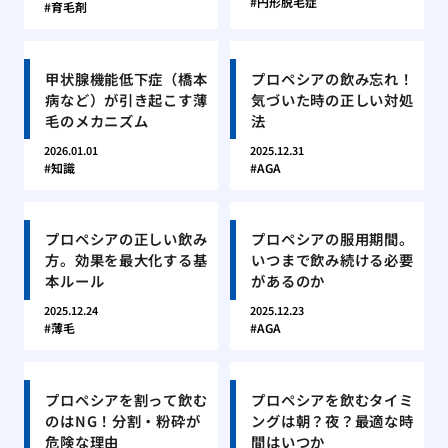
円形脱毛症
育毛剤
甲状腺機能低下症（橋本
プロペシアの飲み忘れ！
病など）が引き起こす薄
気づいた時の正しい対処
毛のメカニズム
法
2026.01.01
2025.12.31
知識
AGA
プロペシアの正しい飲み
プロペシアの服用期間。
方。効果を最大化する基
いつまで飲み続ける必要
本ルール
があるのか
2025.12.24
2025.12.23
薄毛
AGA
プロペシアを割って飲む
プロペシアを飲むタイミ
のはNG！分割・粉砕が
ングは朝？夜？最適な時
危険な理由
間はいつか