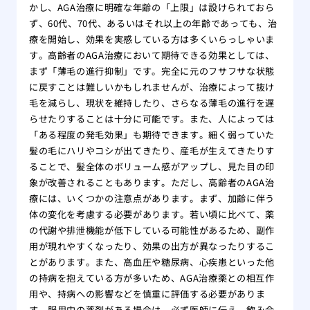
をす
かし、AGA治療に明確な年齢の「上限」は設けられておら
ず、60代、70代、あるいはそれ以上の年齢であっても、治
自分
療を開始し、効果を実感している方は多くいらっしゃいま
れ！
す。高齢者のAGA治療において期待できる効果としては、
薄毛
まず「薄毛の進行抑制」です。完全に元のフサフサな状態
院
に戻すことは難しいかもしれませんが、治療によって抜け
夏場
毛を減らし、現状を維持したり、さらなる薄毛の進行を遅
する
らせたりすることは十分に可能です。また、人によっては
有酸
「ある程度の発毛効果」も期待できます。細く弱っていた
る方
髪の毛にハリやコシが出てきたり、産毛が生えてきたりす
あま
ることで、髪全体のボリューム感がアップし、見た目の印
のは
象が改善されることもあります。ただし、高齢者のAGA治
大阪
療には、いくつかの注意点があります。まず、加齢に伴う
リニ
体の変化を考慮する必要があります。若い頃に比べて、薬
の代謝や排泄機能が低下している可能性があるため、副作
版】
用が現れやすくなったり、効果の出方が異なったりするこ
専門
とがあります。また、高血圧や糖尿病、心疾患といった他
の持病を抱えている方が多いため、AGA治療薬との相互作
用や、持病への影響などを慎重に評価する必要がありま
す。服用中の薬剤がある場合は、必ず医師に伝え、飲み合