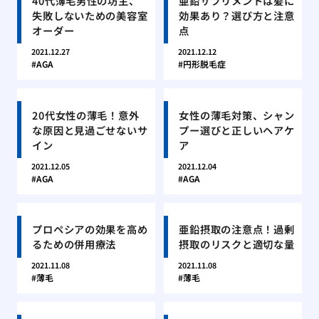
40代薄毛男性の坊主、
亜鉛サプリメントは髪に
失敗しないための美容室
効果あり？選び方と注意
オーダー
点
2021.12.27
2021.12.12
AGA
円形脱毛症
20代女性の薄毛！意外
女性の薄毛対策、シャン
な原因と見過ごせないサ
プー選びと正しいヘアケ
イン
ア
2021.12.05
2021.12.04
AGA
AGA
プロペシアの効果を高め
亜鉛摂取の注意点！過剰
るための併用療法
摂取のリスクと適切な量
2021.11.08
2021.11.08
薄毛
薄毛