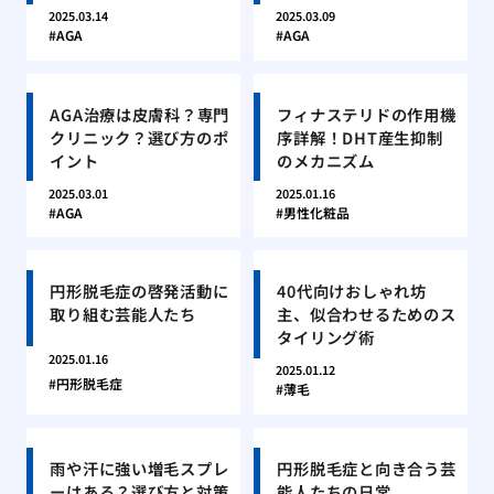
2025.03.14
2025.03.09
AGA
AGA
AGA治療は皮膚科？専門
フィナステリドの作用機
クリニック？選び方のポ
序詳解！DHT産生抑制
イント
のメカニズム
2025.03.01
2025.01.16
AGA
男性化粧品
円形脱毛症の啓発活動に
40代向けおしゃれ坊
取り組む芸能人たち
主、似合わせるためのス
タイリング術
2025.01.16
2025.01.12
円形脱毛症
薄毛
雨や汗に強い増毛スプレ
円形脱毛症と向き合う芸
ーはある？選び方と対策
能人たちの日常