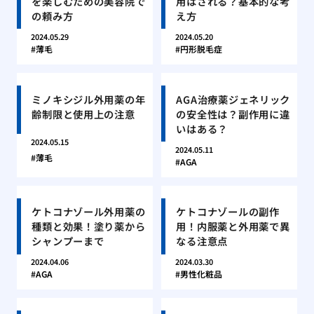
を楽しむための美容院で
用はされる？基本的な考
の頼み方
え方
2024.05.29
2024.05.20
薄毛
円形脱毛症
ミノキシジル外用薬の年
AGA治療薬ジェネリック
齢制限と使用上の注意
の安全性は？副作用に違
いはある？
2024.05.15
2024.05.11
薄毛
AGA
ケトコナゾール外用薬の
ケトコナゾールの副作
種類と効果！塗り薬から
用！内服薬と外用薬で異
シャンプーまで
なる注意点
2024.04.06
2024.03.30
AGA
男性化粧品