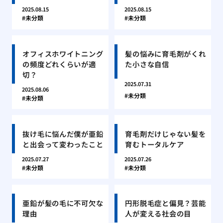
2025.08.15
2025.08.15
未分類
未分類
オフィスホワイトニング
髪の悩みに育毛剤がくれ
の頻度どれくらいが適
た小さな自信
切？
2025.07.31
2025.08.06
未分類
未分類
抜け毛に悩んだ僕が亜鉛
育毛剤だけじゃない髪を
と出会って変わったこと
育むトータルケア
2025.07.27
2025.07.26
未分類
未分類
亜鉛が髪の毛に不可欠な
円形脱毛症と偏見？芸能
理由
人が変える社会の目