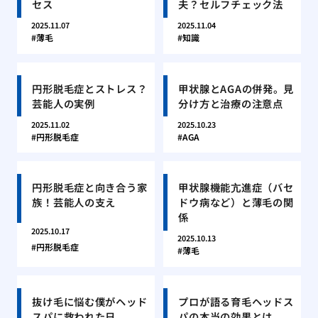
セス
夫？セルフチェック法
2025.11.07
2025.11.04
薄毛
知識
円形脱毛症とストレス？
甲状腺とAGAの併発。見
芸能人の実例
分け方と治療の注意点
2025.11.02
2025.10.23
円形脱毛症
AGA
円形脱毛症と向き合う家
甲状腺機能亢進症（バセ
族！芸能人の支え
ドウ病など）と薄毛の関
係
2025.10.17
2025.10.13
円形脱毛症
薄毛
抜け毛に悩む僕がヘッド
プロが語る育毛ヘッドス
スパに救われた日
パの本当の効果とは