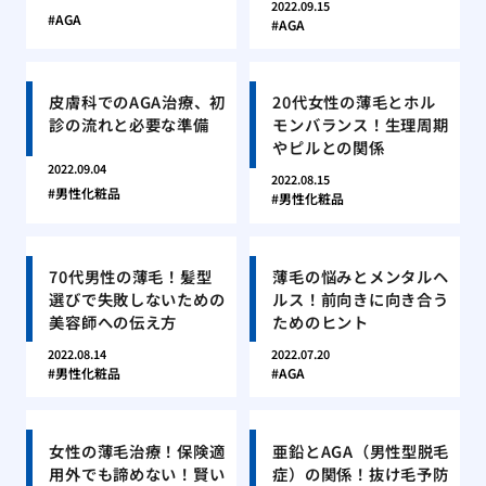
2022.09.15
AGA
AGA
皮膚科でのAGA治療、初
20代女性の薄毛とホル
診の流れと必要な準備
モンバランス！生理周期
やピルとの関係
2022.09.04
2022.08.15
男性化粧品
男性化粧品
70代男性の薄毛！髪型
薄毛の悩みとメンタルヘ
選びで失敗しないための
ルス！前向きに向き合う
美容師への伝え方
ためのヒント
2022.08.14
2022.07.20
男性化粧品
AGA
女性の薄毛治療！保険適
亜鉛とAGA（男性型脱毛
用外でも諦めない！賢い
症）の関係！抜け毛予防