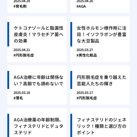
2025.04.29
2025.04.26
育毛剤
AGA
ケトコナゾールと脂漏性
女性ホルモン様作用に注
皮膚炎！マラセチア菌へ
目！イソフラボンが豊富
の効果
な大豆製品
2025.04.21
2025.03.27
円形脱毛症
男性化粧品
AGA治療に年齢は関係な
円形脱毛症を乗り越えた
い？高齢でも諦めないで
芸能人たちの輝き
2025.03.18
2025.03.17
薄毛
円形脱毛症
AGA治療薬の年齢制限、
フィナステリドのジェネ
フィナステリドとデュタ
リック！種類と選び方の
ステリド
ポイント