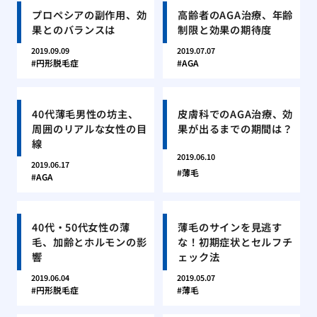
プロペシアの副作用、効
高齢者のAGA治療、年齢
果とのバランスは
制限と効果の期待度
2019.09.09
2019.07.07
円形脱毛症
AGA
40代薄毛男性の坊主、
皮膚科でのAGA治療、効
周囲のリアルな女性の目
果が出るまでの期間は？
線
2019.06.10
2019.06.17
薄毛
AGA
40代・50代女性の薄
薄毛のサインを見逃す
毛、加齢とホルモンの影
な！初期症状とセルフチ
響
ェック法
2019.06.04
2019.05.07
円形脱毛症
薄毛