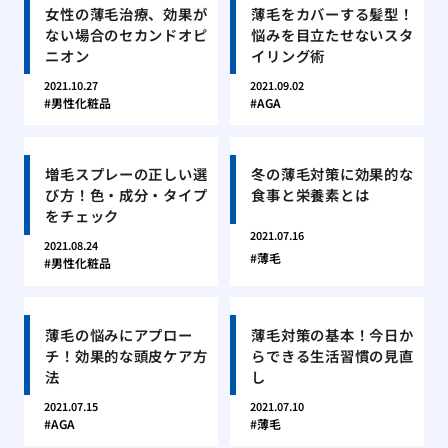
女性の薄毛治療、効果が
薄毛をカバーする髪型！
ない場合のセカンドオピ
悩みを目立たせないスタ
ニオン
イリング術
2021.10.27
2021.09.02
男性化粧品
AGA
増毛スプレーの正しい選
冬の薄毛対策に効果的な
び方！色・成分・タイプ
食事と栄養素とは
をチェック
2021.07.16
2021.08.24
薄毛
男性化粧品
薄毛の悩みにアプロー
薄毛対策の基本！今日か
チ！効果的な頭皮ケア方
らできる生活習慣の見直
法
し
2021.07.15
2021.07.10
AGA
薄毛