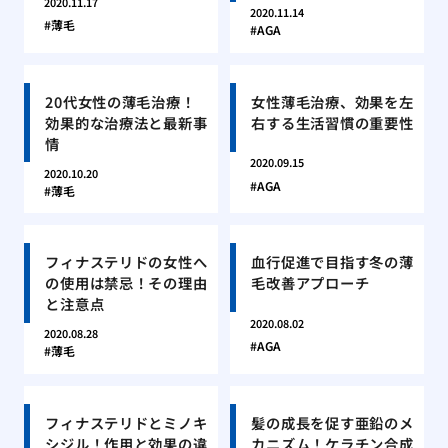
2020.11.17
2020.11.14
薄毛
AGA
20代女性の薄毛治療！
女性薄毛治療、効果を左
効果的な治療法と最新事
右する生活習慣の重要性
情
2020.09.15
2020.10.20
AGA
薄毛
フィナステリドの女性へ
血行促進で目指す冬の薄
の使用は禁忌！その理由
毛改善アプローチ
と注意点
2020.08.02
2020.08.28
AGA
薄毛
フィナステリドとミノキ
髪の成長を促す亜鉛のメ
シジル！作用と効果の違
カニズム！ケラチン合成