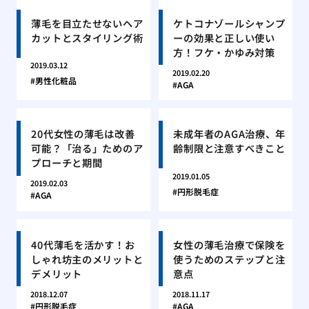
薄毛を目立たせないヘア
ケトコナゾールシャンプ
カットとスタイリング術
ーの効果と正しい使い
方！フケ・かゆみ対策
2019.03.12
2019.02.20
男性化粧品
AGA
20代女性の薄毛は改善
未成年者のAGA治療、年
可能？「治る」ためのア
齢制限と注意すべきこと
プローチと期間
2019.01.05
2019.02.03
円形脱毛症
AGA
40代薄毛を活かす！お
女性の薄毛治療で保険を
しゃれ坊主のメリットと
使うためのステップと注
デメリット
意点
2018.12.07
2018.11.17
円形脱毛症
AGA