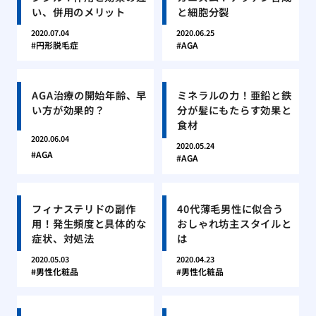
い、併用のメリット
と細胞分裂
2020.07.04
2020.06.25
円形脱毛症
AGA
AGA治療の開始年齢、早
ミネラルの力！亜鉛と鉄
い方が効果的？
分が髪にもたらす効果と
食材
2020.06.04
2020.05.24
AGA
AGA
フィナステリドの副作
40代薄毛男性に似合う
用！発生頻度と具体的な
おしゃれ坊主スタイルと
症状、対処法
は
2020.05.03
2020.04.23
男性化粧品
男性化粧品