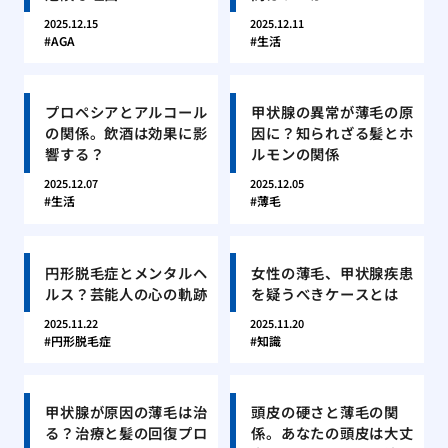
2025.12.15
2025.12.11
AGA
生活
プロペシアとアルコール
甲状腺の異常が薄毛の原
の関係。飲酒は効果に影
因に？知られざる髪とホ
響する？
ルモンの関係
2025.12.07
2025.12.05
生活
薄毛
円形脱毛症とメンタルヘ
女性の薄毛、甲状腺疾患
ルス？芸能人の心の軌跡
を疑うべきケースとは
2025.11.22
2025.11.20
円形脱毛症
知識
甲状腺が原因の薄毛は治
頭皮の硬さと薄毛の関
る？治療と髪の回復プロ
係。あなたの頭皮は大丈