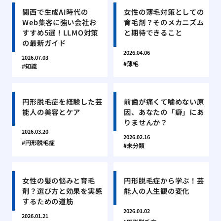
関西で生成AI時代の
女性の薄毛対策としての
Web集客に強い会社お
育毛剤？そのメカニズム
すすめ5選！LLMO対策
と期待できること
の最新ガイド
2026.04.06
2026.07.03
薄毛
知識
円形脱毛症を経験した芸
前歯が痛くて噛めない原
能人の美容とケア
因、あなたの「癖」にあ
りませんか？
2026.03.20
2026.02.16
円形脱毛症
未分類
女性の髪の悩みと育毛
円形脱毛症から学ぶ！芸
剤？選び方と効果を実感
能人の人生観の変化
するための道筋
2026.01.02
2026.01.21