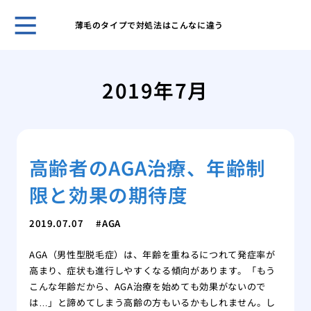
薄毛のタイプで対処法はこんなに違う
自然
プー
2019年7月
ほん
れま
スキ
男性
高齢者のAGA治療、年齢制
無香
いこ
限と効果の期待度
男の
肌が
2019.07.07
AGA
ケア
脱毛
AGA（男性型脱毛症）は、年齢を重ねるにつれて発症率が
薄毛
高まり、症状も進行しやすくなる傾向があります。「もう
効で
こんな年齢だから、AGA治療を始めても効果がないので
薄毛
は…」と諦めてしまう高齢の方もいるかもしれません。し