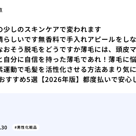
点
の少しのスキンケアで変われます
晴らしいです
無香料で手入れアピールをし
なおそう
脱毛をどうですか
薄毛には、頭皮
と
自分に自信を持った薄毛であれ！
薄毛に
素運動で毛髪を活性化させる方法
あまり気
 おすすめ5選【2026年版】都度払いで安
.30
男性化粧品