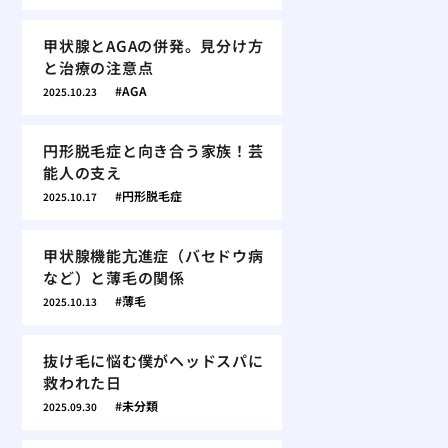
甲状腺とAGAの併発。見分け方
と治療の注意点
AGA
2025.10.23
円形脱毛症と向き合う家族！芸
能人の支え
円形脱毛症
2025.10.17
甲状腺機能亢進症（バセドウ病
など）と薄毛の関係
薄毛
2025.10.13
抜け毛に悩む僕がヘッドスパに
救われた日
未分類
2025.09.30