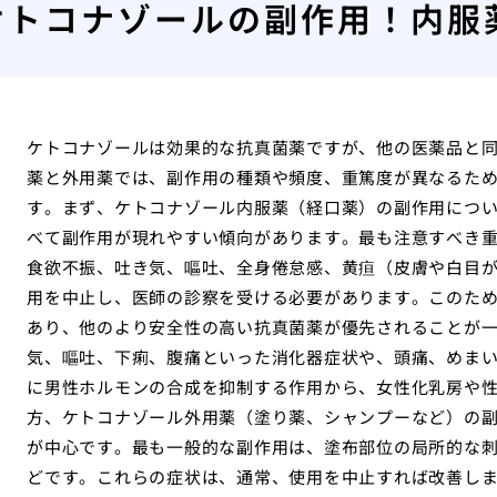
ケトコナゾールの副作用！内服
ケトコナゾールは効果的な抗真菌薬ですが、他の医薬品と
薬と外用薬では、副作用の種類や頻度、重篤度が異なるた
す。まず、ケトコナゾール内服薬（経口薬）の副作用につ
べて副作用が現れやすい傾向があります。最も注意すべき
食欲不振、吐き気、嘔吐、全身倦怠感、黄疸（皮膚や白目
用を中止し、医師の診察を受ける必要があります。このた
あり、他のより安全性の高い抗真菌薬が優先されることが
気、嘔吐、下痢、腹痛といった消化器症状や、頭痛、めま
に男性ホルモンの合成を抑制する作用から、女性化乳房や
方、ケトコナゾール外用薬（塗り薬、シャンプーなど）の
が中心です。最も一般的な副作用は、塗布部位の局所的な
どです。これらの症状は、通常、使用を中止すれば改善し