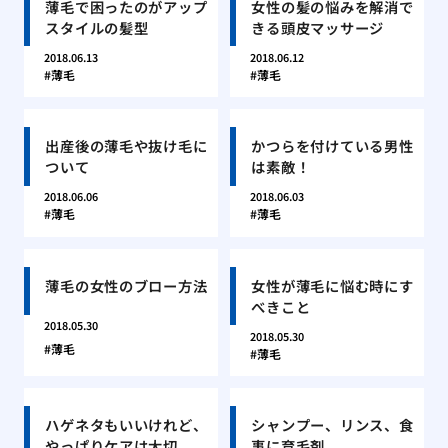
薄毛で困ったのがアップ
女性の髪の悩みを解消で
スタイルの髪型
きる頭皮マッサージ
2018.06.13
2018.06.12
薄毛
薄毛
出産後の薄毛や抜け毛に
かつらを付けている男性
ついて
は素敵！
2018.06.06
2018.06.03
薄毛
薄毛
薄毛の女性のブロー方法
女性が薄毛に悩む時にす
べきこと
2018.05.30
2018.05.30
薄毛
薄毛
ハゲネタもいいけれど、
シャンプー、リンス、食
やっぱりケアは大切
事に育毛剤