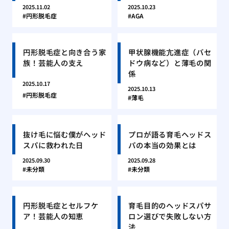
2025.11.02
2025.10.23
円形脱毛症
AGA
円形脱毛症と向き合う家
甲状腺機能亢進症（バセ
族！芸能人の支え
ドウ病など）と薄毛の関
係
2025.10.17
2025.10.13
円形脱毛症
薄毛
抜け毛に悩む僕がヘッド
プロが語る育毛ヘッドス
スパに救われた日
パの本当の効果とは
2025.09.30
2025.09.28
未分類
未分類
円形脱毛症とセルフケ
育毛目的のヘッドスパサ
ア！芸能人の知恵
ロン選びで失敗しない方
法