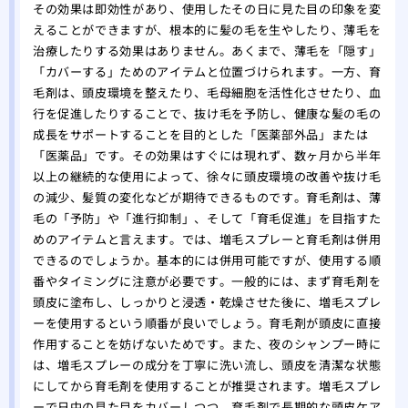
をす
その効果は即効性があり、使用したその日に見た目の印象を変
えることができますが、根本的に髪の毛を生やしたり、薄毛を
自分
治療したりする効果はありません。あくまで、薄毛を「隠す」
れ！
「カバーする」ためのアイテムと位置づけられます。一方、育
薄毛
毛剤は、頭皮環境を整えたり、毛母細胞を活性化させたり、血
院
行を促進したりすることで、抜け毛を予防し、健康な髪の毛の
夏場
成長をサポートすることを目的とした「医薬部外品」または
する
「医薬品」です。その効果はすぐには現れず、数ヶ月から半年
有酸
以上の継続的な使用によって、徐々に頭皮環境の改善や抜け毛
る方
の減少、髪質の変化などが期待できるものです。育毛剤は、薄
あま
毛の「予防」や「進行抑制」、そして「育毛促進」を目指すた
のは
めのアイテムと言えます。では、増毛スプレーと育毛剤は併用
大阪
できるのでしょうか。基本的には併用可能ですが、使用する順
番やタイミングに注意が必要です。一般的には、まず育毛剤を
リニ
頭皮に塗布し、しっかりと浸透・乾燥させた後に、増毛スプレ
版】
ーを使用するという順番が良いでしょう。育毛剤が頭皮に直接
専門
作用することを妨げないためです。また、夜のシャンプー時に
は、増毛スプレーの成分を丁寧に洗い流し、頭皮を清潔な状態
にしてから育毛剤を使用することが推奨されます。増毛スプレ
ーで日中の見た目をカバーしつつ、育毛剤で長期的な頭皮ケア