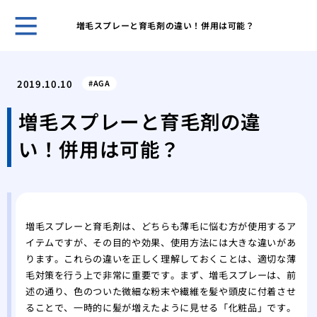
増毛スプレーと育毛剤の違い！併用は可能？
自然
プー
2019.10.10
AGA
ほん
れま
増毛スプレーと育毛剤の違
スキ
い！併用は可能？
男性
無香
いこ
男の
肌が
増毛スプレーと育毛剤は、どちらも薄毛に悩む方が使用するア
ケア
イテムですが、その目的や効果、使用方法には大きな違いがあ
脱毛
ります。これらの違いを正しく理解しておくことは、適切な薄
薄毛
毛対策を行う上で非常に重要です。まず、増毛スプレーは、前
効で
述の通り、色のついた微細な粉末や繊維を髪や頭皮に付着させ
薄毛
ることで、一時的に髪が増えたように見せる「化粧品」です。