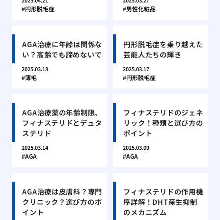
2025.04.21
2025.03.27
円形脱毛症
男性化粧品
AGA治療に年齢は関係な
円形脱毛症を乗り越えた
い？高齢でも諦めないで
芸能人たちの輝き
2025.03.18
2025.03.17
薄毛
円形脱毛症
AGA治療薬の年齢制限、
フィナステリドのジェネ
フィナステリドとデュタ
リック！種類と選び方の
ステリド
ポイント
2025.03.14
2025.03.09
AGA
AGA
AGA治療は皮膚科？専門
フィナステリドの作用機
クリニック？選び方のポ
序詳解！DHT産生抑制
イント
のメカニズム