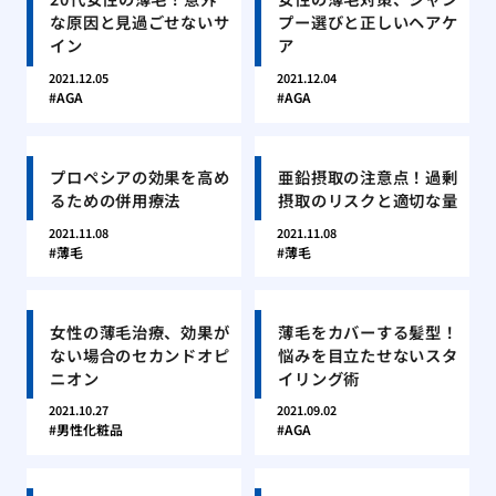
な原因と見過ごせないサ
プー選びと正しいヘアケ
イン
ア
2021.12.05
2021.12.04
AGA
AGA
プロペシアの効果を高め
亜鉛摂取の注意点！過剰
るための併用療法
摂取のリスクと適切な量
2021.11.08
2021.11.08
薄毛
薄毛
女性の薄毛治療、効果が
薄毛をカバーする髪型！
ない場合のセカンドオピ
悩みを目立たせないスタ
ニオン
イリング術
2021.10.27
2021.09.02
男性化粧品
AGA