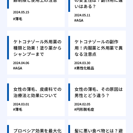
いはある？
2024.05.15
2024.05.11
薄毛
AGA
ケトコナゾール外用薬の
ケトコナゾールの副作
種類と効果！塗り薬から
用！内服薬と外用薬で異
シャンプーまで
なる注意点
2024.04.06
2024.03.30
AGA
男性化粧品
女性の薄毛、皮膚科での
女性の薄毛、その原因は
治療法と効果について
男性とどう違う？
2024.03.01
2024.02.05
薄毛
円形脱毛症
プロペシア効果を最大化
髪に悪い食べ物とは？避