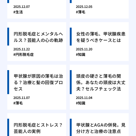
2025.12.07
2025.12.05
生活
薄毛
円形脱毛症とメンタルヘ
女性の薄毛、甲状腺疾患
ルス？芸能人の心の軌跡
を疑うべきケースとは
2025.11.22
2025.11.20
円形脱毛症
知識
甲状腺が原因の薄毛は治
頭皮の硬さと薄毛の関
る？治療と髪の回復プロ
係。あなたの頭皮は大丈
セス
夫？セルフチェック法
2025.11.07
2025.11.04
薄毛
知識
円形脱毛症とストレス？
甲状腺とAGAの併発。見
芸能人の実例
分け方と治療の注意点