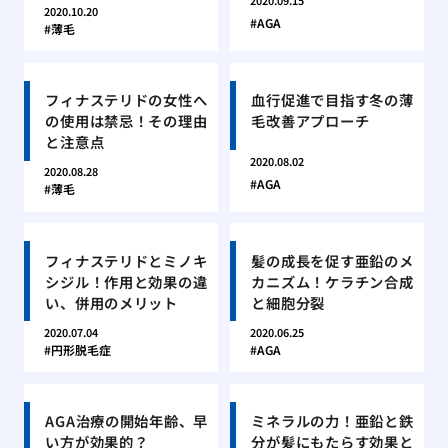
2020.09.15
2020.10.20
AGA
薄毛
フィナステリドの女性へ
血行促進で目指す冬の薄
の使用は禁忌！その理由
毛改善アプローチ
と注意点
2020.08.02
2020.08.28
AGA
薄毛
フィナステリドとミノキ
髪の成長を促す亜鉛のメ
シジル！作用と効果の違
カニズム！ケラチン合成
い、併用のメリット
と細胞分裂
2020.07.04
2020.06.25
円形脱毛症
AGA
AGA治療の開始年齢、早
ミネラルの力！亜鉛と鉄
い方が効果的？
分が髪にもたらす効果と