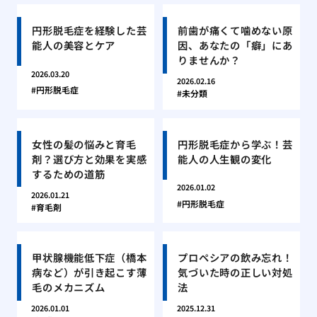
円形脱毛症を経験した芸
前歯が痛くて噛めない原
能人の美容とケア
因、あなたの「癖」にあ
りませんか？
2026.03.20
2026.02.16
円形脱毛症
未分類
女性の髪の悩みと育毛
円形脱毛症から学ぶ！芸
剤？選び方と効果を実感
能人の人生観の変化
するための道筋
2026.01.02
2026.01.21
円形脱毛症
育毛剤
甲状腺機能低下症（橋本
プロペシアの飲み忘れ！
病など）が引き起こす薄
気づいた時の正しい対処
毛のメカニズム
法
2026.01.01
2025.12.31