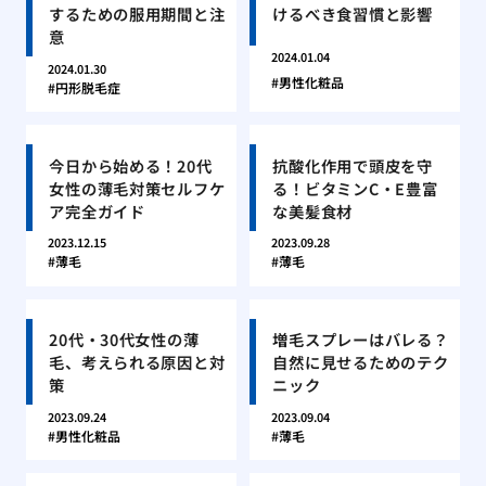
するための服用期間と注
けるべき食習慣と影響
意
2024.01.04
2024.01.30
男性化粧品
円形脱毛症
今日から始める！20代
抗酸化作用で頭皮を守
女性の薄毛対策セルフケ
る！ビタミンC・E豊富
ア完全ガイド
な美髪食材
2023.12.15
2023.09.28
薄毛
薄毛
20代・30代女性の薄
増毛スプレーはバレる？
毛、考えられる原因と対
自然に見せるためのテク
策
ニック
2023.09.24
2023.09.04
男性化粧品
薄毛