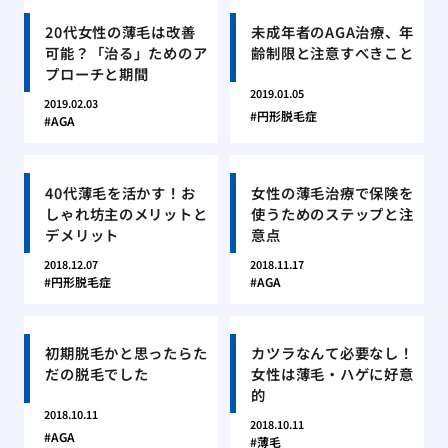
20代女性の薄毛は改善
未成年者のAGA治療、年
可能？「治る」ためのア
齢制限と注意すべきこと
プローチと期間
2019.01.05
2019.02.03
円形脱毛症
AGA
40代薄毛を活かす！お
女性の薄毛治療で保険を
しゃれ坊主のメリットと
使うためのステップと注
デメリット
意点
2018.12.07
2018.11.17
円形脱毛症
AGA
初期脱毛かと思ったらた
カツラなんて必要なし！
だの脱毛でした
女性は薄毛・ハゲに好意
的
2018.10.11
2018.10.11
AGA
薄毛