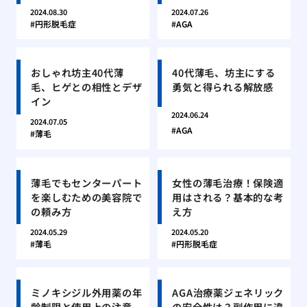
2024.08.30
2024.07.26
円形脱毛症
AGA
おしゃれ坊主40代薄
40代薄毛、坊主にする
毛、ヒゲとの相性とデザ
勇気と得られる解放感
イン
2024.06.24
2024.07.05
AGA
薄毛
薄毛でもセンターパート
女性の薄毛治療！保険適
を楽しむための美容院で
用はされる？基本的な考
の頼み方
え方
2024.05.29
2024.05.20
薄毛
円形脱毛症
ミノキシジル外用薬の年
AGA治療薬ジェネリック
齢制限と使用上の注意
の安全性は？副作用に違