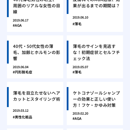
周囲のリアルな女性の目
果が出るまでの期間は？
線
2019.06.10
2019.06.17
薄毛
AGA
40代・50代女性の薄
薄毛のサインを見逃す
毛、加齢とホルモンの影
な！初期症状とセルフチ
響
ェック法
2019.06.04
2019.05.07
円形脱毛症
薄毛
薄毛を目立たせないヘア
ケトコナゾールシャンプ
カットとスタイリング術
ーの効果と正しい使い
方！フケ・かゆみ対策
2019.03.12
2019.02.20
男性化粧品
AGA