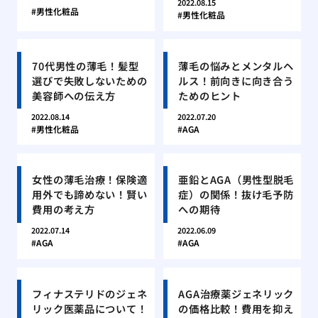
2022.08.15
男性化粧品
男性化粧品
70代男性の薄毛！髪型
薄毛の悩みとメンタルヘ
選びで失敗しないための
ルス！前向きに向き合う
美容師への伝え方
ためのヒント
2022.08.14
2022.07.20
男性化粧品
AGA
女性の薄毛治療！保険適
亜鉛とAGA（男性型脱毛
用外でも諦めない！賢い
症）の関係！抜け毛予防
費用の考え方
への期待
2022.07.14
2022.06.09
AGA
AGA
フィナステリドのジェネ
AGA治療薬ジェネリック
リック医薬品について！
の価格比較！費用を抑え