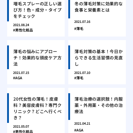
増毛スプレーの正しい選
冬の薄毛対策に効果的な
び方！色・成分・タイプ
食事と栄養素とは
をチェック
2021.07.16
2021.08.24
薄毛
男性化粧品
薄毛の悩みにアプロー
薄毛対策の基本！今日か
チ！効果的な頭皮ケア方
らできる生活習慣の見直
法
し
2021.07.15
2021.07.10
AGA
薄毛
20代女性の薄毛！皮膚
薄毛治療の選択肢！内服
科？美容皮膚科？専門ク
薬・外用薬・その他の治
リニック？どこへ行くべ
療法
き？
2021.04.21
2021.05.07
AGA
男性化粧品