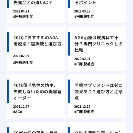
先発品との違いは？
るポイント
2022.04.23
2022.03.28
円形脱毛症
円形脱毛症
40代におすすめのAGA
AGA治療は皮膚科で十
治療法！選択肢と選び方
分？専門クリニックとの
比較
2022.02.09
2022.02.07
円形脱毛症
円形脱毛症
40代薄毛男性の坊主、
亜鉛サプリメントは髪に
失敗しないための美容室
効果あり？選び方と注意
オーダー
点
2021.12.27
2021.12.12
AGA
円形脱毛症
20代女性の薄毛！意外
女性の薄毛対策、シャン