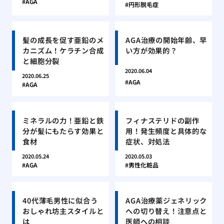
AGA
円形脱毛症
髪の成長を促す亜鉛のメ
AGA治療の開始年齢、早
カニズム！ケラチン合成
い方が効果的？
と細胞分裂
2020.06.04
2020.06.25
AGA
AGA
ミネラルの力！亜鉛と鉄
フィナステリドの副作
分が髪にもたらす効果と
用！発生頻度と具体的な
食材
症状、対処法
2020.05.24
2020.05.03
AGA
男性化粧品
40代薄毛男性に似合う
AGA治療薬ジェネリック
おしゃれ坊主スタイルと
への切り替え！注意点と
は
医師への相談