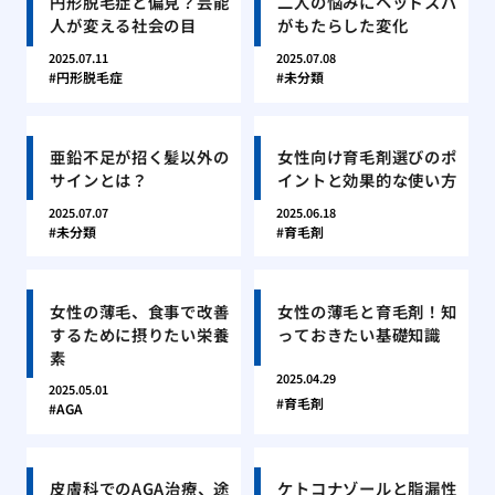
円形脱毛症と偏見？芸能
二人の悩みにヘッドスパ
人が変える社会の目
がもたらした変化
2025.07.11
2025.07.08
円形脱毛症
未分類
亜鉛不足が招く髪以外の
女性向け育毛剤選びのポ
サインとは？
イントと効果的な使い方
2025.07.07
2025.06.18
未分類
育毛剤
女性の薄毛、食事で改善
女性の薄毛と育毛剤！知
するために摂りたい栄養
っておきたい基礎知識
素
2025.04.29
2025.05.01
育毛剤
AGA
皮膚科でのAGA治療、途
ケトコナゾールと脂漏性