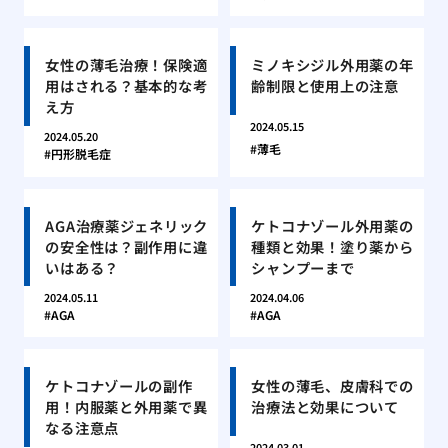
女性の薄毛治療！保険適
ミノキシジル外用薬の年
用はされる？基本的な考
齢制限と使用上の注意
え方
2024.05.15
2024.05.20
薄毛
円形脱毛症
AGA治療薬ジェネリック
ケトコナゾール外用薬の
の安全性は？副作用に違
種類と効果！塗り薬から
いはある？
シャンプーまで
2024.05.11
2024.04.06
AGA
AGA
ケトコナゾールの副作
女性の薄毛、皮膚科での
用！内服薬と外用薬で異
治療法と効果について
なる注意点
2024.03.01