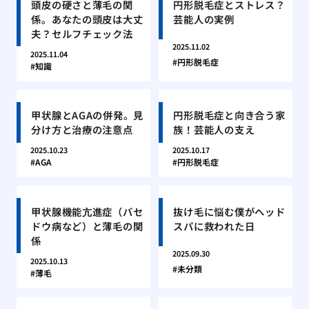
頭皮の硬さと薄毛の関
円形脱毛症とストレス？
係。あなたの頭皮は大丈
芸能人の実例
夫？セルフチェック法
2025.11.02
2025.11.04
円形脱毛症
知識
甲状腺とAGAの併発。見
円形脱毛症と向き合う家
分け方と治療の注意点
族！芸能人の支え
2025.10.23
2025.10.17
AGA
円形脱毛症
甲状腺機能亢進症（バセ
抜け毛に悩む僕がヘッド
ドウ病など）と薄毛の関
スパに救われた日
係
2025.09.30
2025.10.13
未分類
薄毛