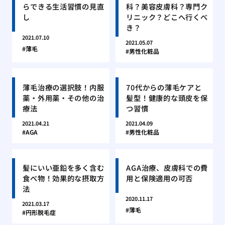
らできる生活習慣の見直
科？美容皮膚科？専門ク
し
リニック？どこへ行くべ
き？
2021.07.10
2021.05.07
薄毛
男性化粧品
薄毛治療の選択肢！内服
70代からの薄毛ケアと
薬・外用薬・その他の治
髪型！健康的な頭皮を保
療法
つ習慣
2021.04.21
2021.04.09
AGA
男性化粧品
髪にいい亜鉛を多く含む
AGA治療、皮膚科での費
食べ物！効果的な摂取方
用と保険適用の可否
法
2020.11.17
2021.03.17
薄毛
円形脱毛症