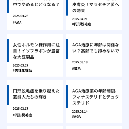
中でやめるとどうなる？
皮膚炎！マラセチア菌へ
の効果
2025.04.26
2025.04.21
AGA
円形脱毛症
女性ホルモン様作用に注
AGA治療に年齢は関係な
目！イソフラボンが豊富
い？高齢でも諦めないで
な大豆製品
2025.03.18
2025.03.27
薄毛
男性化粧品
円形脱毛症を乗り越えた
AGA治療薬の年齢制限、
芸能人たちの輝き
フィナステリドとデュタ
ステリド
2025.03.17
2025.03.14
円形脱毛症
AGA