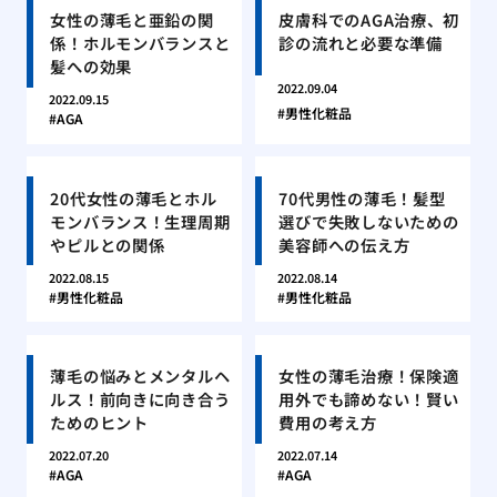
女性の薄毛と亜鉛の関
皮膚科でのAGA治療、初
係！ホルモンバランスと
診の流れと必要な準備
髪への効果
2022.09.04
2022.09.15
男性化粧品
AGA
20代女性の薄毛とホル
70代男性の薄毛！髪型
モンバランス！生理周期
選びで失敗しないための
やピルとの関係
美容師への伝え方
2022.08.15
2022.08.14
男性化粧品
男性化粧品
薄毛の悩みとメンタルヘ
女性の薄毛治療！保険適
ルス！前向きに向き合う
用外でも諦めない！賢い
ためのヒント
費用の考え方
2022.07.20
2022.07.14
AGA
AGA