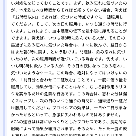
をす
い対処法を知っておくことです。まず、飲み忘れに気づいたの
が、本来飲むべき時間からそれほど経っていない場合、例えば
自分
「12時間以内」であれば、気づいた時点ですぐに一錠服用し
れ！
てください。そして、次の日の服用は、いつも通りの時間に行
薄毛
います。これにより、血中濃度の低下を最小限に抑えることが
院
できます。例えば、いつも朝8時に飲んでいる人が、その日の
夏場
昼過ぎに飲み忘れに気づいた場合は、すぐに飲んで、翌日から
する
はまた朝8時に戻す、という形です。問題は、飲み忘れに気づ
有酸
いたのが、次の服用時間が近づいている場合です。例えば、い
る方
つも朝8時に飲んでいる人が、その日の夜になって飲み忘れに
あま
気づいたようなケース。この場合、絶対にやってはいけないの
のは
が、「前日分と合わせて二錠飲む」ことです。一度に倍の量を
大阪
服用しても、効果が倍になることはなく、むしろ副作用のリス
クを高めるだけの危険な行為です。この場合は、忘れた分は潔
リニ
くスキップし、次の日のいつも通りの時間に、通常通り一錠だ
版】
け服用してください。プロペシアの効果は、一日や二日飲まな
専門
かったからといって、急激に失われるものではありません。
AGAの進行は非常にゆっくりとしたプロセスであり、長期的な
継続によって効果が維持されます。そのため、たった一度の飲
み忘れが、治療全体に致命的な影響を与えることはないので