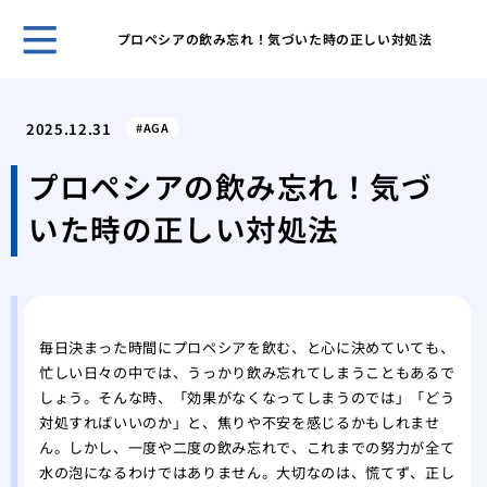
プロペシアの飲み忘れ！気づいた時の正しい対処法
自然
プー
2025.12.31
AGA
ほん
れま
プロペシアの飲み忘れ！気づ
スキ
いた時の正しい対処法
男性
無香
いこ
男の
肌が
毎日決まった時間にプロペシアを飲む、と心に決めていても、
ケア
忙しい日々の中では、うっかり飲み忘れてしまうこともあるで
脱毛
しょう。そんな時、「効果がなくなってしまうのでは」「どう
薄毛
対処すればいいのか」と、焦りや不安を感じるかもしれませ
効で
ん。しかし、一度や二度の飲み忘れで、これまでの努力が全て
薄毛
水の泡になるわけではありません。大切なのは、慌てず、正し