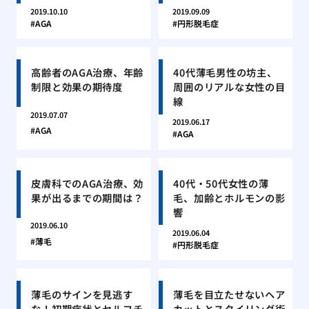
2019.10.10
2019.09.09
AGA
円形脱毛症
高齢者のAGA治療、年齢
40代薄毛男性の坊主、
制限と効果の期待度
周囲のリアルな女性の目
線
2019.07.07
2019.06.17
AGA
AGA
皮膚科でのAGA治療、効
40代・50代女性の薄
果が出るまでの期間は？
毛、加齢とホルモンの影
響
2019.06.10
2019.06.04
薄毛
円形脱毛症
薄毛のサインを見逃す
薄毛を目立たせないヘア
な！初期症状とセルフチ
カットとスタイリング術