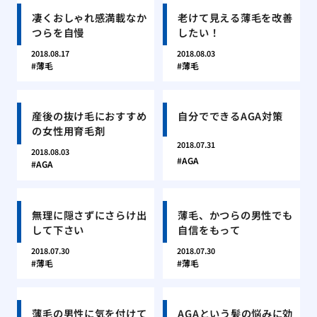
凄くおしゃれ感満載なか
老けて見える薄毛を改善
つらを自慢
したい！
2018.08.17
2018.08.03
薄毛
薄毛
産後の抜け毛におすすめ
自分でできるAGA対策
の女性用育毛剤
2018.07.31
2018.08.03
AGA
AGA
無理に隠さずにさらけ出
薄毛、かつらの男性でも
して下さい
自信をもって
2018.07.30
2018.07.30
薄毛
薄毛
薄毛の男性に気を付けて
AGAという髪の悩みに効