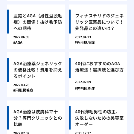
亜鉛とAGA（男性型脱毛
フィナステリドのジェネ
症）の関係！抜け毛予防
リック医薬品について！
への期待
先発品との違いは？
2022.06.09
2022.04.23
AGA
円形脱毛症
AGA治療薬ジェネリック
40代におすすめのAGA
の価格比較！費用を抑え
治療法！選択肢と選び方
るポイント
2022.02.09
2022.03.28
円形脱毛症
円形脱毛症
AGA治療は皮膚科で十
40代薄毛男性の坊主、
分？専門クリニックとの
失敗しないための美容室
比較
オーダー
2022.02.07
2021.12.27