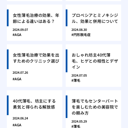
女性薄毛治療の効果、年
プロペシアとミノキシジ
齢による違いはある？
ル、効果と併用について
2024.09.07
2024.08.30
AGA
円形脱毛症
女性薄毛治療で効果を出
おしゃれ坊主40代薄
すためのクリニック選び
毛、ヒゲとの相性とデザ
イン
2024.07.26
2024.07.05
AGA
薄毛
40代薄毛、坊主にする
薄毛でもセンターパート
勇気と得られる解放感
を楽しむための美容院で
の頼み方
2024.06.24
2024.05.29
AGA
薄毛