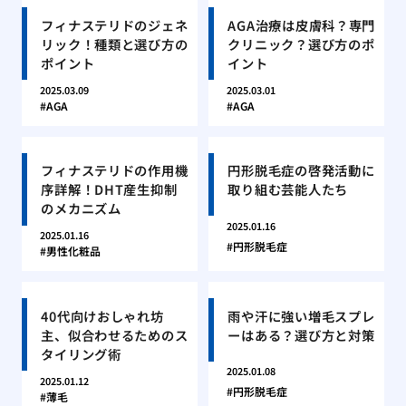
フィナステリドのジェネ
AGA治療は皮膚科？専門
リック！種類と選び方の
クリニック？選び方のポ
ポイント
イント
2025.03.09
2025.03.01
AGA
AGA
フィナステリドの作用機
円形脱毛症の啓発活動に
序詳解！DHT産生抑制
取り組む芸能人たち
のメカニズム
2025.01.16
2025.01.16
円形脱毛症
男性化粧品
40代向けおしゃれ坊
雨や汗に強い増毛スプレ
主、似合わせるためのス
ーはある？選び方と対策
タイリング術
2025.01.08
2025.01.12
円形脱毛症
薄毛