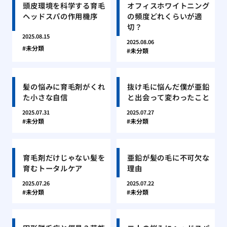
頭皮環境を科学する育毛
オフィスホワイトニング
ヘッドスパの作用機序
の頻度どれくらいが適
切？
2025.08.15
2025.08.06
未分類
未分類
髪の悩みに育毛剤がくれ
抜け毛に悩んだ僕が亜鉛
た小さな自信
と出会って変わったこと
2025.07.31
2025.07.27
未分類
未分類
育毛剤だけじゃない髪を
亜鉛が髪の毛に不可欠な
育むトータルケア
理由
2025.07.26
2025.07.22
未分類
未分類