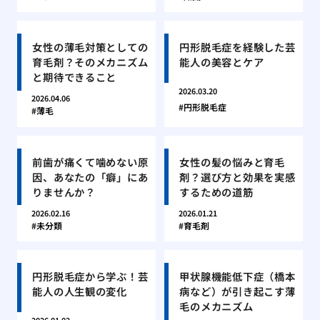
女性の薄毛対策としての
円形脱毛症を経験した芸
育毛剤？そのメカニズム
能人の美容とケア
と期待できること
2026.03.20
2026.04.06
円形脱毛症
薄毛
前歯が痛くて噛めない原
女性の髪の悩みと育毛
因、あなたの「癖」にあ
剤？選び方と効果を実感
りませんか？
するための道筋
2026.02.16
2026.01.21
未分類
育毛剤
円形脱毛症から学ぶ！芸
甲状腺機能低下症（橋本
能人の人生観の変化
病など）が引き起こす薄
毛のメカニズム