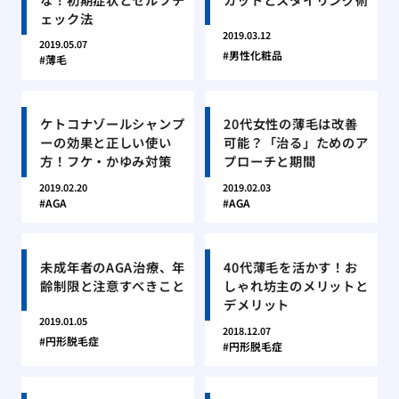
ェック法
2019.03.12
2019.05.07
男性化粧品
薄毛
ケトコナゾールシャンプ
20代女性の薄毛は改善
ーの効果と正しい使い
可能？「治る」ためのア
方！フケ・かゆみ対策
プローチと期間
2019.02.20
2019.02.03
AGA
AGA
未成年者のAGA治療、年
40代薄毛を活かす！お
齢制限と注意すべきこと
しゃれ坊主のメリットと
デメリット
2019.01.05
2018.12.07
円形脱毛症
円形脱毛症