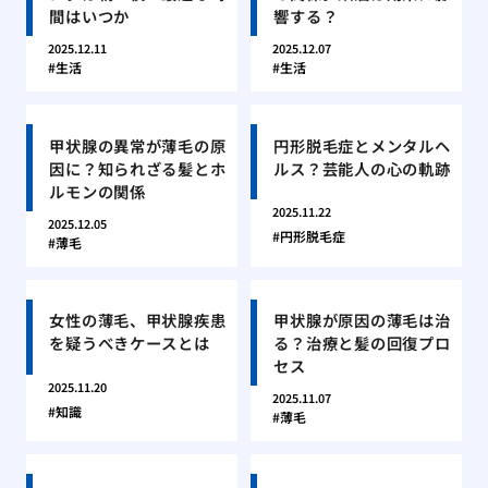
間はいつか
響する？
2025.12.11
2025.12.07
生活
生活
甲状腺の異常が薄毛の原
円形脱毛症とメンタルヘ
因に？知られざる髪とホ
ルス？芸能人の心の軌跡
ルモンの関係
2025.11.22
2025.12.05
円形脱毛症
薄毛
女性の薄毛、甲状腺疾患
甲状腺が原因の薄毛は治
を疑うべきケースとは
る？治療と髪の回復プロ
セス
2025.11.20
2025.11.07
知識
薄毛