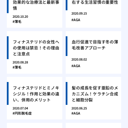
効果的な治療法と最新事
右する生活習慣の重要性
情
2020.09.15
2020.10.20
AGA
薄毛
フィナステリドの女性へ
血行促進で目指す冬の薄
の使用は禁忌！その理由
毛改善アプローチ
と注意点
2020.08.02
2020.08.28
AGA
薄毛
フィナステリドとミノキ
髪の成長を促す亜鉛のメ
シジル！作用と効果の違
カニズム！ケラチン合成
い、併用のメリット
と細胞分裂
2020.07.04
2020.06.25
円形脱毛症
AGA