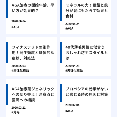
AGA治療の開始年齢、早
ミネラルの力！亜鉛と鉄
い方が効果的？
分が髪にもたらす効果と
食材
2020.06.04
2020.05.24
AGA
AGA
フィナステリドの副作
40代薄毛男性に似合う
用！発生頻度と具体的な
おしゃれ坊主スタイルと
症状、対処法
は
2020.05.03
2020.04.23
男性化粧品
男性化粧品
AGA治療薬ジェネリック
プロペシアの効果がない
への切り替え！注意点と
と感じる時の原因と対策
医師への相談
2020.02.04
2020.03.21
AGA
薄毛