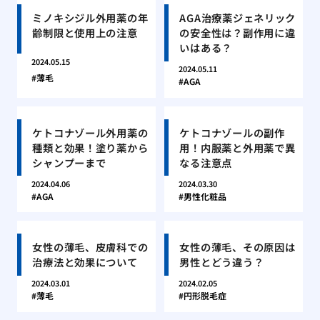
ミノキシジル外用薬の年
AGA治療薬ジェネリック
齢制限と使用上の注意
の安全性は？副作用に違
いはある？
2024.05.15
2024.05.11
薄毛
AGA
ケトコナゾール外用薬の
ケトコナゾールの副作
種類と効果！塗り薬から
用！内服薬と外用薬で異
シャンプーまで
なる注意点
2024.04.06
2024.03.30
AGA
男性化粧品
女性の薄毛、皮膚科での
女性の薄毛、その原因は
治療法と効果について
男性とどう違う？
2024.03.01
2024.02.05
薄毛
円形脱毛症