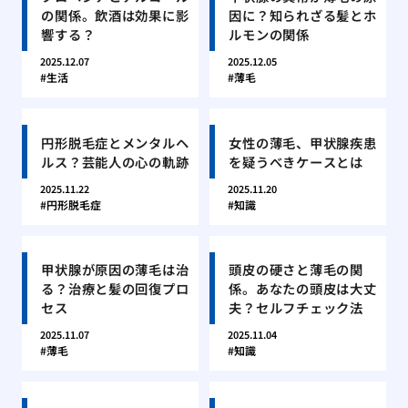
の関係。飲酒は効果に影
因に？知られざる髪とホ
響する？
ルモンの関係
2025.12.07
2025.12.05
生活
薄毛
円形脱毛症とメンタルヘ
女性の薄毛、甲状腺疾患
ルス？芸能人の心の軌跡
を疑うべきケースとは
2025.11.22
2025.11.20
円形脱毛症
知識
甲状腺が原因の薄毛は治
頭皮の硬さと薄毛の関
る？治療と髪の回復プロ
係。あなたの頭皮は大丈
セス
夫？セルフチェック法
2025.11.07
2025.11.04
薄毛
知識