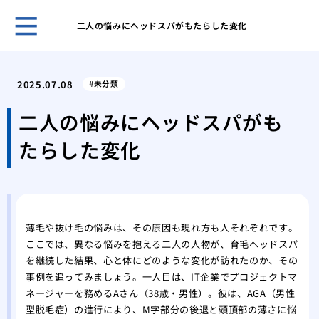
二人の悩みにヘッドスパがもたらした変化
自然
プー
2025.07.08
未分類
ほん
れま
二人の悩みにヘッドスパがも
スキ
たらした変化
男性
無香
いこ
男の
肌が
薄毛や抜け毛の悩みは、その原因も現れ方も人それぞれです。
ケア
ここでは、異なる悩みを抱える二人の人物が、育毛ヘッドスパ
脱毛
を継続した結果、心と体にどのような変化が訪れたのか、その
薄毛
事例を追ってみましょう。一人目は、IT企業でプロジェクトマ
効で
ネージャーを務めるAさん（38歳・男性）。彼は、AGA（男性
薄毛
型脱毛症）の進行により、M字部分の後退と頭頂部の薄さに悩