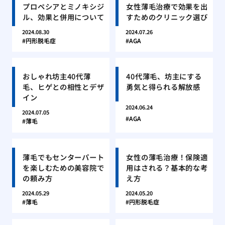
プロペシアとミノキシジ
女性薄毛治療で効果を出
ル、効果と併用について
すためのクリニック選び
2024.08.30
2024.07.26
円形脱毛症
AGA
おしゃれ坊主40代薄
40代薄毛、坊主にする
毛、ヒゲとの相性とデザ
勇気と得られる解放感
イン
2024.06.24
2024.07.05
AGA
薄毛
薄毛でもセンターパート
女性の薄毛治療！保険適
を楽しむための美容院で
用はされる？基本的な考
の頼み方
え方
2024.05.29
2024.05.20
薄毛
円形脱毛症