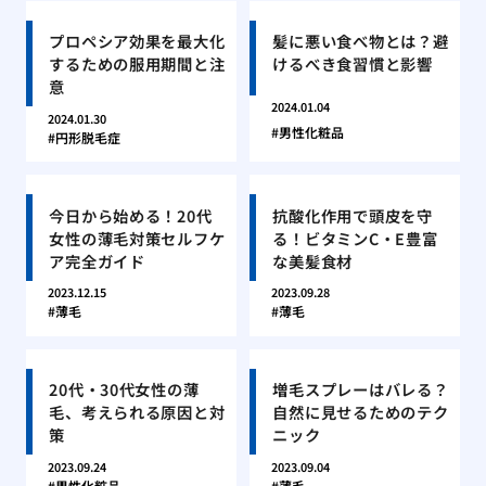
プロペシア効果を最大化
髪に悪い食べ物とは？避
するための服用期間と注
けるべき食習慣と影響
意
2024.01.04
2024.01.30
男性化粧品
円形脱毛症
今日から始める！20代
抗酸化作用で頭皮を守
女性の薄毛対策セルフケ
る！ビタミンC・E豊富
ア完全ガイド
な美髪食材
2023.12.15
2023.09.28
薄毛
薄毛
20代・30代女性の薄
増毛スプレーはバレる？
毛、考えられる原因と対
自然に見せるためのテク
策
ニック
2023.09.24
2023.09.04
男性化粧品
薄毛