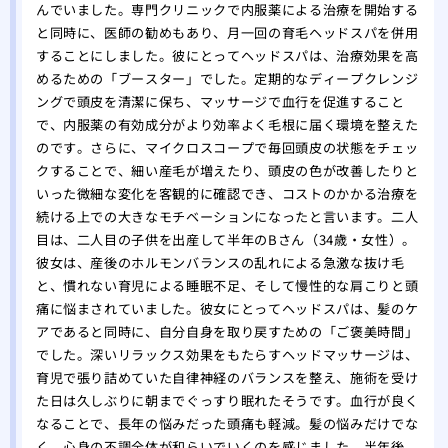
をす
んでいました。専門クリニックで内服薬による治療を開始する
と同時に、医師の勧めもあり、月一回の育毛ヘッドスパを併用
自分
することにしました。彼にとってヘッドスパは、治療効果を高
れ！
めるための「ブースター」でした。定期的なディープクレンジ
薄毛
ングで頭皮を清潔に保ち、マッサージで血行を促進すること
院
で、内服薬の有効成分がより効率よく毛根に届く環境を整えた
夏場
のです。さらに、マイクロスコープで毎回頭皮の状態をチェッ
する
クすることで、細い産毛が増えたり、頭皮の色が改善したりと
有酸
いった微細な変化を客観的に確認でき、コストのかかる治療を
る方
続ける上での大きなモチベーションになったと言います。二人
あま
目は、二人目の子供を出産して半年のBさん（34歳・女性）。
のは
彼女は、産後のホルモンバランスの乱れによる急激な抜け毛
大阪
と、慣れない育児による睡眠不足、そして慢性的な肩こりと頭
痛に悩まされていました。彼女にとってヘッドスパは、髪のケ
リニ
アであると同時に、自分自身を取り戻すための「ご褒美時間」
版】
でした。深いリラックス効果をもたらすヘッドマッサージは、
専門
育児で張り詰めていた自律神経のバランスを整え、施術を受け
た日は久しぶりに朝までぐっすり眠れたそうです。血行が良く
なることで、長年の悩みだった頭痛も軽減。髪の悩みだけでな
く、心身の不調全体が和らいでいくのを感じました。半年後、