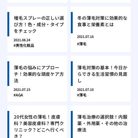
増毛スプレーの正しい選
冬の薄毛対策に効果的な
び方！色・成分・タイプ
食事と栄養素とは
をチェック
2021.07.16
2021.08.24
薄毛
男性化粧品
薄毛の悩みにアプロー
薄毛対策の基本！今日か
チ！効果的な頭皮ケア方
らできる生活習慣の見直
法
し
2021.07.15
2021.07.10
AGA
薄毛
20代女性の薄毛！皮膚
薄毛治療の選択肢！内服
科？美容皮膚科？専門ク
薬・外用薬・その他の治
リニック？どこへ行くべ
療法
き？