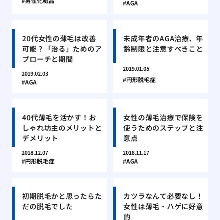
男性化粧品
AGA
20代女性の薄毛は改善
未成年者のAGA治療、年
可能？「治る」ためのア
齢制限と注意すべきこと
プローチと期間
2019.01.05
2019.02.03
円形脱毛症
AGA
40代薄毛を活かす！お
女性の薄毛治療で保険を
しゃれ坊主のメリットと
使うためのステップと注
デメリット
意点
2018.12.07
2018.11.17
円形脱毛症
AGA
初期脱毛かと思ったらた
カツラなんて必要なし！
だの脱毛でした
女性は薄毛・ハゲに好意
的