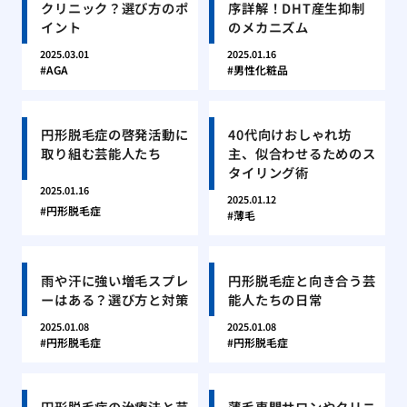
クリニック？選び方のポ
序詳解！DHT産生抑制
イント
のメカニズム
2025.03.01
2025.01.16
AGA
男性化粧品
円形脱毛症の啓発活動に
40代向けおしゃれ坊
取り組む芸能人たち
主、似合わせるためのス
タイリング術
2025.01.16
2025.01.12
円形脱毛症
薄毛
雨や汗に強い増毛スプレ
円形脱毛症と向き合う芸
ーはある？選び方と対策
能人たちの日常
2025.01.08
2025.01.08
円形脱毛症
円形脱毛症
円形脱毛症の治療法と芸
薄毛専門サロンやクリニ