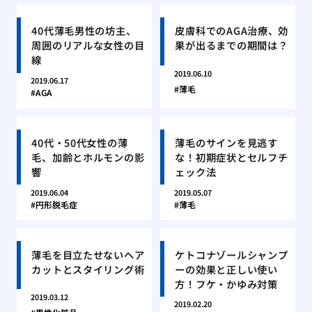
40代薄毛男性の坊主、
皮膚科でのAGA治療、効
周囲のリアルな女性の目
果が出るまでの期間は？
線
2019.06.10
2019.06.17
薄毛
AGA
40代・50代女性の薄
薄毛のサインを見逃す
毛、加齢とホルモンの影
な！初期症状とセルフチ
響
ェック法
2019.06.04
2019.05.07
円形脱毛症
薄毛
薄毛を目立たせないヘア
ケトコナゾールシャンプ
カットとスタイリング術
ーの効果と正しい使い
方！フケ・かゆみ対策
2019.03.12
2019.02.20