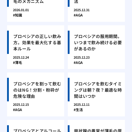
毛のメカニズム
法
2026.01.01
2025.12.31
知識
AGA
プロペシアの正しい飲み
プロペシアの服用期間。
方。効果を最大化する基
いつまで飲み続ける必要
本ルール
があるのか
2025.12.24
2025.12.23
薄毛
AGA
プロペシアを割って飲む
プロペシアを飲むタイミ
のはNG！分割・粉砕が
ングは朝？夜？最適な時
危険な理由
間はいつか
2025.12.15
2025.12.11
AGA
生活
プロペシアとアルコール
甲状腺の異常が薄毛の原