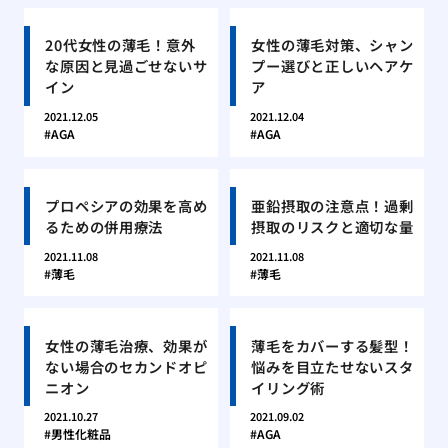
20代女性の薄毛！意外
女性の薄毛対策、シャン
な原因と見過ごせないサ
プー選びと正しいヘアケ
イン
ア
2021.12.05
2021.12.04
AGA
AGA
プロペシアの効果を高め
亜鉛摂取の注意点！過剰
るための併用療法
摂取のリスクと適切な量
2021.11.08
2021.11.08
薄毛
薄毛
女性の薄毛治療、効果が
薄毛をカバーする髪型！
ない場合のセカンドオピ
悩みを目立たせないスタ
ニオン
イリング術
2021.10.27
2021.09.02
男性化粧品
AGA