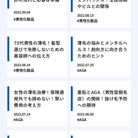
やピルとの関係
2022.09.04
2022.08.15
男性化粧品
男性化粧品
70代男性の薄毛！髪型
薄毛の悩みとメンタルヘ
選びで失敗しないための
ルス！前向きに向き合う
美容師への伝え方
ためのヒント
2022.08.14
2022.07.20
男性化粧品
AGA
女性の薄毛治療！保険適
亜鉛とAGA（男性型脱毛
用外でも諦めない！賢い
症）の関係！抜け毛予防
費用の考え方
への期待
2022.07.14
2022.06.09
AGA
AGA