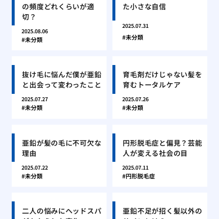
の頻度どれくらいが適
た小さな自信
切？
2025.07.31
2025.08.06
未分類
未分類
抜け毛に悩んだ僕が亜鉛
育毛剤だけじゃない髪を
と出会って変わったこと
育むトータルケア
2025.07.27
2025.07.26
未分類
未分類
亜鉛が髪の毛に不可欠な
円形脱毛症と偏見？芸能
理由
人が変える社会の目
2025.07.22
2025.07.11
未分類
円形脱毛症
二人の悩みにヘッドスパ
亜鉛不足が招く髪以外の