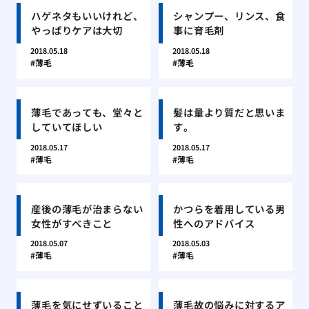
ハゲネタもいいけれど、
シャンプー、リンス、食
やっぱりケアは大切
事に育毛剤
2018.05.18
2018.05.18
薄毛
薄毛
薄毛であっても、堂々と
髪は量より質だと思いま
していてほしい
す。
2018.05.17
2018.05.17
薄毛
薄毛
産後の薄毛が治まらない
かつらを着用している男
女性がすべきこと
性へのアドバイス
2018.05.07
2018.05.03
薄毛
薄毛
薄毛を気にせずいること
薄毛故の悩みに対するア