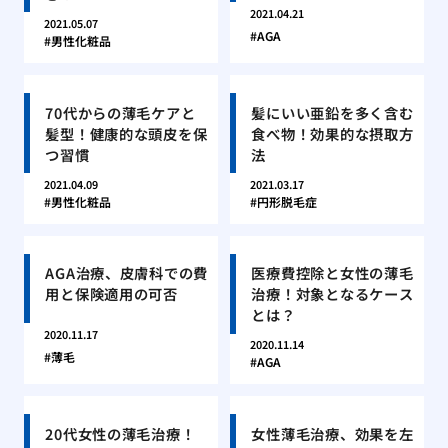
2021.04.21
2021.05.07
AGA
男性化粧品
70代からの薄毛ケアと
髪にいい亜鉛を多く含む
髪型！健康的な頭皮を保
食べ物！効果的な摂取方
つ習慣
法
2021.04.09
2021.03.17
男性化粧品
円形脱毛症
AGA治療、皮膚科での費
医療費控除と女性の薄毛
用と保険適用の可否
治療！対象となるケース
とは？
2020.11.17
2020.11.14
薄毛
AGA
20代女性の薄毛治療！
女性薄毛治療、効果を左