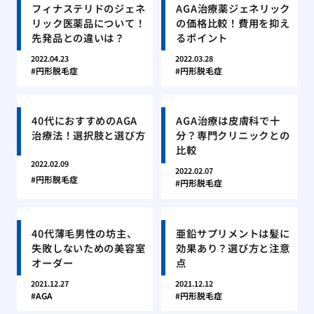
フィナステリドのジェネ
AGA治療薬ジェネリック
リック医薬品について！
の価格比較！費用を抑え
先発品との違いは？
るポイント
2022.04.23
2022.03.28
円形脱毛症
円形脱毛症
40代におすすめのAGA
AGA治療は皮膚科で十
治療法！選択肢と選び方
分？専門クリニックとの
比較
2022.02.09
2022.02.07
円形脱毛症
円形脱毛症
40代薄毛男性の坊主、
亜鉛サプリメントは髪に
失敗しないための美容室
効果あり？選び方と注意
オーダー
点
2021.12.27
2021.12.12
AGA
円形脱毛症