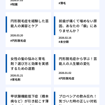
2026.07.03
薄毛
知識
円形脱毛症を経験した芸
前歯が痛くて噛めない原
能人の美容とケア
因、あなたの「癖」にあ
りませんか？
2026.03.20
2026.02.16
円形脱毛症
未分類
女性の髪の悩みと育毛
円形脱毛症から学ぶ！芸
剤？選び方と効果を実感
能人の人生観の変化
するための道筋
2026.01.02
2026.01.21
円形脱毛症
育毛剤
甲状腺機能低下症（橋本
プロペシアの飲み忘れ！
病など）が引き起こす薄
気づいた時の正しい対処