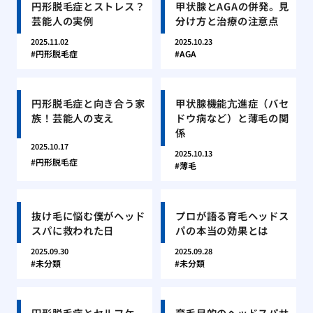
円形脱毛症とストレス？
甲状腺とAGAの併発。見
芸能人の実例
分け方と治療の注意点
2025.11.02
2025.10.23
円形脱毛症
AGA
円形脱毛症と向き合う家
甲状腺機能亢進症（バセ
族！芸能人の支え
ドウ病など）と薄毛の関
係
2025.10.17
2025.10.13
円形脱毛症
薄毛
抜け毛に悩む僕がヘッド
プロが語る育毛ヘッドス
スパに救われた日
パの本当の効果とは
2025.09.30
2025.09.28
未分類
未分類
円形脱毛症とセルフケ
育毛目的のヘッドスパサ