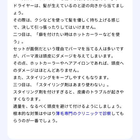
をす
ドライヤーは、髪が生えているのと逆の向きから当てまし
自分
ょう。
れ！
その際は、クシなどを使って髪を優しく持ち上げる感じ
薄毛
で、決して引っ張ったりしてはいけません。
院
二つ目は、「癖を付けたい時はホットカーラーなどを使
う」。
夏場
セットが面倒だという理由でパーマを当てる人は多いです
する
が、パーマ液は頭皮にダメージを与えてしまいます。
有酸
その点、ホットカーラーやヘアアイロンであれば、頭皮へ
る方
のダメージはほとんどありません。
あま
また、スタイリングをキープしやすくもなります。
のは
三つ目は、「スタイリング剤はあまり使わない」。
大阪
スタイリング剤を付けすぎると、皮膚のトラブルが起きや
リニ
すくなります。
版】
適量を、なるべく頭皮を避けて付けるようにしましょう。
専門
根本的な対策はやはり
薄毛専門のクリニックで診察
しても
らうのが一番でしょう。