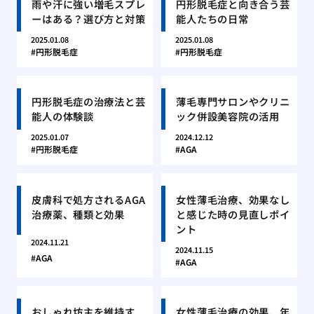
雨や汗に強い増毛スプレ
円形脱毛症と向き合う芸
ーはある？選び方と対策
能人たちの日常
2025.01.08
2025.01.08
円形脱毛症
円形脱毛症
円形脱毛症の治療法と芸
薄毛専門サロンやクリニ
能人の体験談
ック併設美容院の活用
2025.01.07
2024.12.12
円形脱毛症
AGA
皮膚科で処方されるAGA
女性薄毛治療、効果なし
治療薬、種類と効果
と感じた時の見直しポイ
ント
2024.11.21
2024.11.15
AGA
AGA
おしゃれ坊主を維持す
女性薄毛治療の効果、年