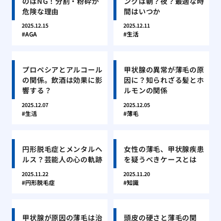
のはNG！分割・粉砕が
ングは朝？夜？最適な時
危険な理由
間はいつか
2025.12.15
2025.12.11
AGA
生活
プロペシアとアルコール
甲状腺の異常が薄毛の原
の関係。飲酒は効果に影
因に？知られざる髪とホ
響する？
ルモンの関係
2025.12.07
2025.12.05
生活
薄毛
円形脱毛症とメンタルヘ
女性の薄毛、甲状腺疾患
ルス？芸能人の心の軌跡
を疑うべきケースとは
2025.11.22
2025.11.20
円形脱毛症
知識
甲状腺が原因の薄毛は治
頭皮の硬さと薄毛の関