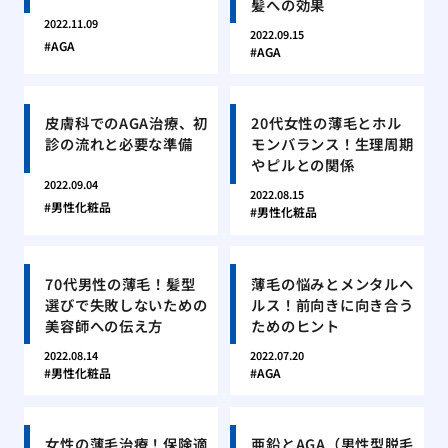
髪への効果
2022.11.09
2022.09.15
AGA
AGA
皮膚科でのAGA治療、初
20代女性の薄毛とホル
診の流れと必要な準備
モンバランス！生理周期
やピルとの関係
2022.09.04
2022.08.15
男性化粧品
男性化粧品
70代男性の薄毛！髪型
薄毛の悩みとメンタルヘ
選びで失敗しないための
ルス！前向きに向き合う
美容師への伝え方
ためのヒント
2022.08.14
2022.07.20
男性化粧品
AGA
女性の薄毛治療！保険適
亜鉛とAGA（男性型脱毛