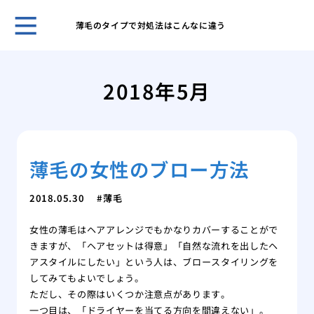
薄毛のタイプで対処法はこんなに違う
自然
プー
2018年5月
ほん
れま
スキ
男性
薄毛の女性のブロー方法
無香
いこ
男の
2018.05.30
薄毛
肌が
女性の薄毛はヘアアレンジでもかなりカバーすることがで
ケア
きますが、「ヘアセットは得意」「自然な流れを出したヘ
脱毛
アスタイルにしたい」という人は、ブロースタイリングを
薄毛
してみてもよいでしょう。
効で
ただし、その際はいくつか注意点があります。
薄毛
一つ目は、「ドライヤーを当てる方向を間違えない」。