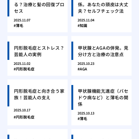
る？治療と髪の回復プロ
係。あなたの頭皮は大丈
セス
夫？セルフチェック法
2025.11.07
2025.11.04
薄毛
知識
円形脱毛症とストレス？
甲状腺とAGAの併発。見
芸能人の実例
分け方と治療の注意点
2025.11.02
2025.10.23
円形脱毛症
AGA
円形脱毛症と向き合う家
甲状腺機能亢進症（バセ
族！芸能人の支え
ドウ病など）と薄毛の関
係
2025.10.17
2025.10.13
円形脱毛症
薄毛