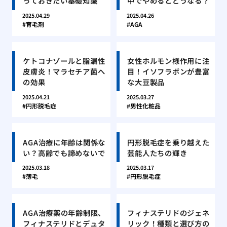
っておきたい基礎知識
中でやめるとどうなる？
2025.04.29
2025.04.26
育毛剤
AGA
ケトコナゾールと脂漏性
女性ホルモン様作用に注
皮膚炎！マラセチア菌へ
目！イソフラボンが豊富
の効果
な大豆製品
2025.04.21
2025.03.27
円形脱毛症
男性化粧品
AGA治療に年齢は関係な
円形脱毛症を乗り越えた
い？高齢でも諦めないで
芸能人たちの輝き
2025.03.18
2025.03.17
薄毛
円形脱毛症
AGA治療薬の年齢制限、
フィナステリドのジェネ
フィナステリドとデュタ
リック！種類と選び方の