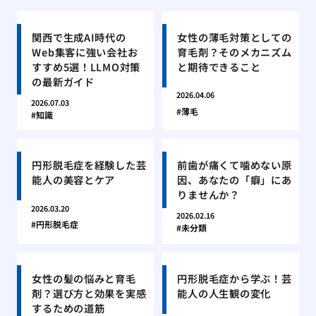
関西で生成AI時代の
女性の薄毛対策としての
Web集客に強い会社お
育毛剤？そのメカニズム
すすめ5選！LLMO対策
と期待できること
の最新ガイド
2026.04.06
2026.07.03
薄毛
知識
円形脱毛症を経験した芸
前歯が痛くて噛めない原
能人の美容とケア
因、あなたの「癖」にあ
りませんか？
2026.03.20
2026.02.16
円形脱毛症
未分類
女性の髪の悩みと育毛
円形脱毛症から学ぶ！芸
剤？選び方と効果を実感
能人の人生観の変化
するための道筋