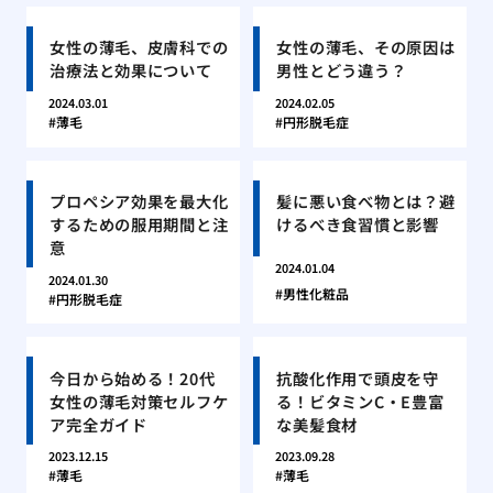
女性の薄毛、皮膚科での
女性の薄毛、その原因は
治療法と効果について
男性とどう違う？
2024.03.01
2024.02.05
薄毛
円形脱毛症
プロペシア効果を最大化
髪に悪い食べ物とは？避
するための服用期間と注
けるべき食習慣と影響
意
2024.01.04
2024.01.30
男性化粧品
円形脱毛症
今日から始める！20代
抗酸化作用で頭皮を守
女性の薄毛対策セルフケ
る！ビタミンC・E豊富
ア完全ガイド
な美髪食材
2023.12.15
2023.09.28
薄毛
薄毛