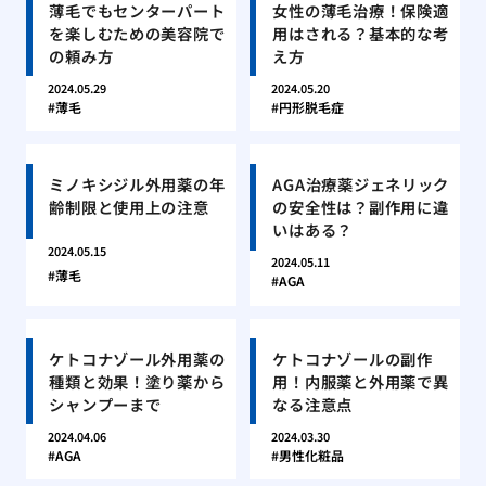
薄毛でもセンターパート
女性の薄毛治療！保険適
を楽しむための美容院で
用はされる？基本的な考
の頼み方
え方
2024.05.29
2024.05.20
薄毛
円形脱毛症
ミノキシジル外用薬の年
AGA治療薬ジェネリック
齢制限と使用上の注意
の安全性は？副作用に違
いはある？
2024.05.15
2024.05.11
薄毛
AGA
ケトコナゾール外用薬の
ケトコナゾールの副作
種類と効果！塗り薬から
用！内服薬と外用薬で異
シャンプーまで
なる注意点
2024.04.06
2024.03.30
AGA
男性化粧品