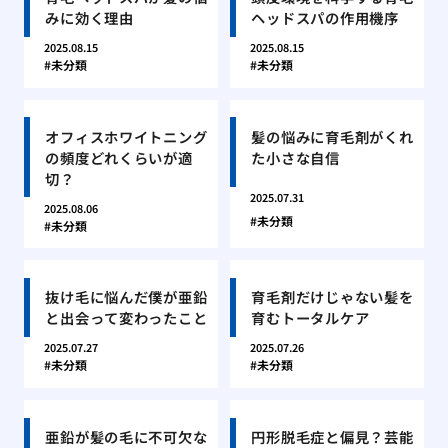
みに効く理由
ヘッドスパの作用機序
2025.08.15
2025.08.15
未分類
未分類
オフィスホワイトニング
髪の悩みに育毛剤がくれ
の頻度どれくらいが適
た小さな自信
切？
2025.07.31
2025.08.06
未分類
未分類
抜け毛に悩んだ僕が亜鉛
育毛剤だけじゃない髪を
と出会って変わったこと
育むトータルケア
2025.07.27
2025.07.26
未分類
未分類
亜鉛が髪の毛に不可欠な
円形脱毛症と偏見？芸能