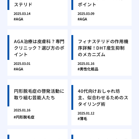
ステリド
ポイント
2025.03.14
2025.03.09
AGA
AGA
AGA治療は皮膚科？専門
フィナステリドの作用機
クリニック？選び方のポ
序詳解！DHT産生抑制
イント
のメカニズム
2025.03.01
2025.01.16
AGA
男性化粧品
円形脱毛症の啓発活動に
40代向けおしゃれ坊
取り組む芸能人たち
主、似合わせるためのス
タイリング術
2025.01.16
2025.01.12
円形脱毛症
薄毛