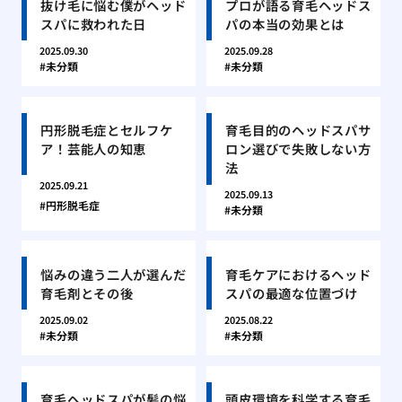
抜け毛に悩む僕がヘッド
プロが語る育毛ヘッドス
スパに救われた日
パの本当の効果とは
2025.09.30
2025.09.28
未分類
未分類
円形脱毛症とセルフケ
育毛目的のヘッドスパサ
ア！芸能人の知恵
ロン選びで失敗しない方
法
2025.09.21
2025.09.13
円形脱毛症
未分類
悩みの違う二人が選んだ
育毛ケアにおけるヘッド
育毛剤とその後
スパの最適な位置づけ
2025.09.02
2025.08.22
未分類
未分類
育毛ヘッドスパが髪の悩
頭皮環境を科学する育毛